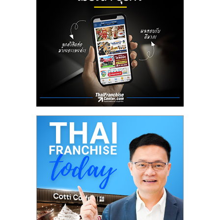
ลงทุน
น้อย
คืน
ทุน
ไว,
ที่
ปรึกษา
การ