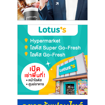
ลงทุน
และ
ขยาย
สา
ขา
แฟ
รน
ไชส์,