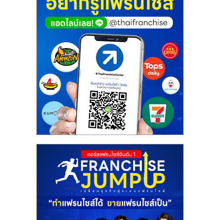
ศูนย์
รวม
แฟ
รน
ไชส์
พร้อม
ทำเล
สำหรับ