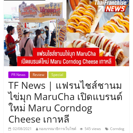
แห่ง
ประเทศไทย,
ThaiSMEsCenter,
รวม
ธุรกิจ
PR News
Review
Special
TF News | แฟรนไชส์ชานม
เอ
ไข่มุก MaruCha เปิดแบรนด์
ส
ใหม่ Maru Corndog
Cheese เกาหลี
เอ็
02/08/2021
กองบรรณาธิการเว็บไซต์
545 views
Corndog