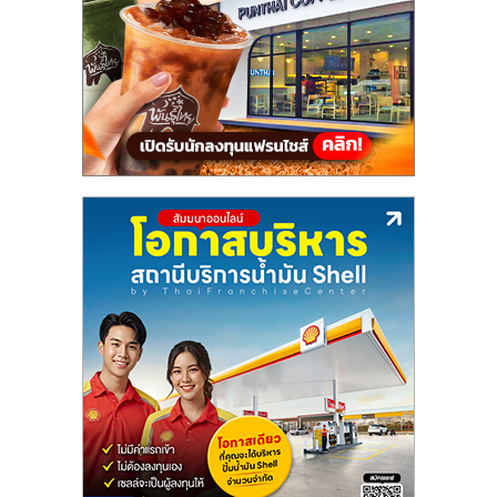
แฟ
รน
ไชส์,
รวม
แฟ
รน
ไชส์
ขาย