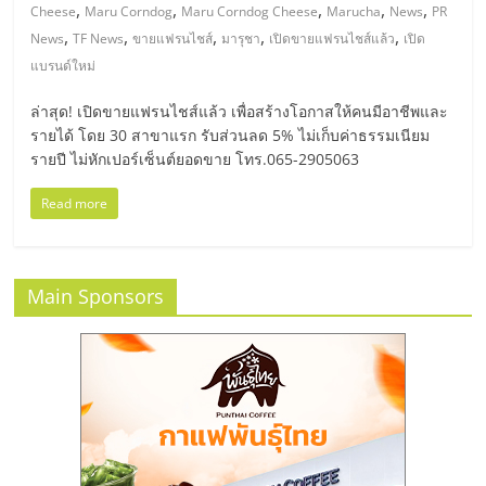
มอี
,
,
,
,
,
Cheese
Maru Corndog
Maru Corndog Cheese
Marucha
News
PR
,
,
,
,
,
News
TF News
ขายแฟรนไชส์
มารุชา
เปิดขายแฟรนไชส์แล้ว
เปิด
ไทย,
แบรนด์ใหม่
ล่าสุด! เปิดขายแฟรนไชส์แล้ว เพื่อสร้างโอกาสให้คนมีอาชีพและ
SMEs,
รายได้ โดย 30 สาขาแรก รับส่วนลด 5% ไม่เก็บค่าธรรมเนียม
รายปี ไม่หักเปอร์เซ็นต์ยอดขาย โทร.065-2905063
แฟ
Read more
รน
Main Sponsors
ไชส์,
ที่
ปรึกษา