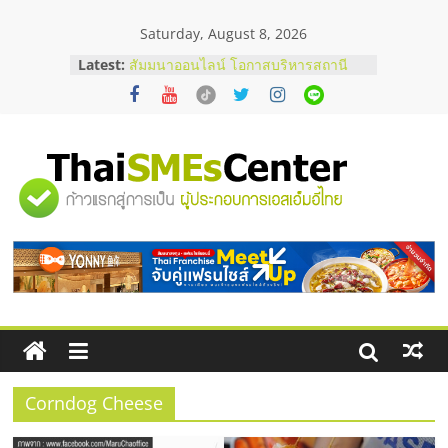
Skip
Saturday, August 8, 2026
to
content
Latest:
สัมมนาออนไลน์ โอกาสบริหารสถานี
บริการน้ำมัน Shell
สัมมนาลงทุน แฟรนไชส์ยอนนี่
ThaiFranchise Meet Up จับคู่แฟรน
ไชส์ ครั้งที่ 8
ร้านเครื่องเสียงคุณภาพสูง พร้อม
"ศูนย์
โซลูชันระบบภาพและเสียง
บริษัท Cybersecurity ในไทยที่ไหนดี?
วิธีเลือกผู้ให้บริการให้คุ้มค่าและตอบ
รวม
โจทย์ธุรกิจ
อยากหาเงินทุน เพิ่มสภาพคล่องให้ธุรกิจ
เริ่มยังไงให้ผ่านฉลุย
ข้อมูล
ธุรกิจ
SME
Corndog Cheese