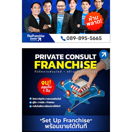
เปิด
ร้าน
ปรึกษา
ฟรี,
บริการ
พัฒนา
ระบบ
แฟ