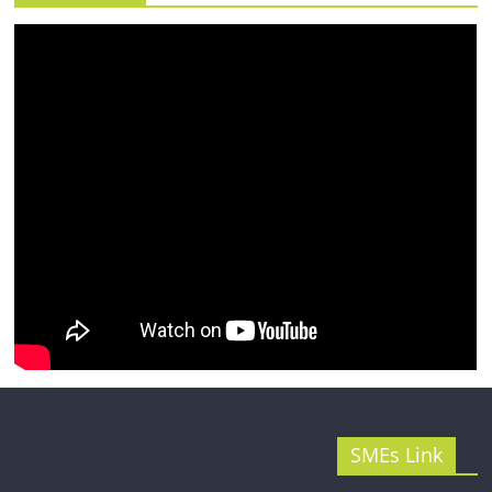
รน
ไชส์"
SMEs Link