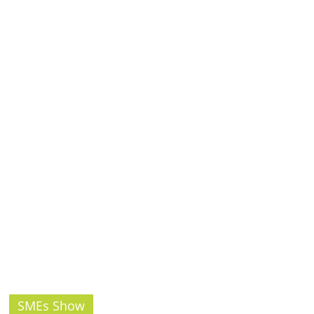
รน
ไชส์,
ศูนย์
รวม
แฟ
รน
ไชส์
พร้อม
ทำเล
สำหรับ
เปิด
ร้าน
ปรึกษา
ฟรี,
บริการ
พัฒนา
ระบบ
แฟ
SMEs Show