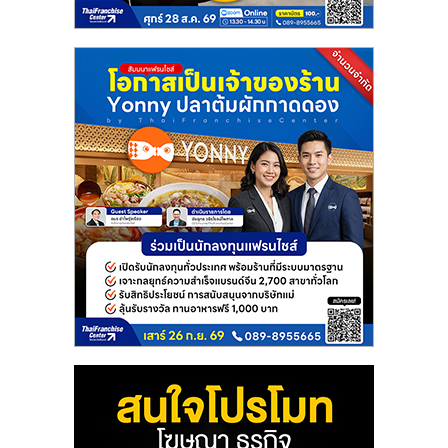
แฟ
รน
ไชส์
แฟ
รน
ไชส์
ขาย
หน้า
บ้าน