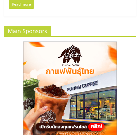
แฟ
Read more
รน
ไชส์
Main Sponsors
แฟ
รน
ไชส์
ขาย
หน้า
บ้าน