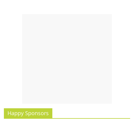
รน
ไชส์,
ศูนย์
รวม
แฟ
รน
ไชส์
พร้อม
ทำเล
สำหรับ
เปิด
ร้าน
ปรึกษา
ฟรี,
บริการ
พัฒนา
Happy Sponsors
ระบบ
แฟ