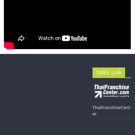
SMEs Link
ThaiFranchiseCent
er