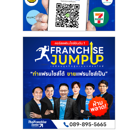
รน
ไชส์"
"ศูนย์
รวม
ข้อมูล
ธุรกิจ
SME
แห่ง
ประเทศไทย,
ThaiSMEsCenter,
รวม
ธุรกิจ
เอ
ส
เอ็
มอี