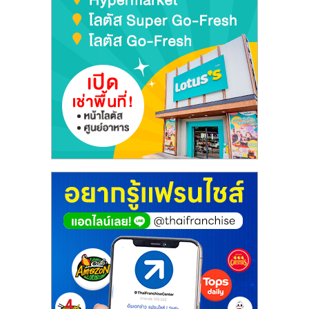
เปิด
ร้าน
ปรึกษา
ฟรี,
บริการ
พัฒนา
ระบบ
แฟ