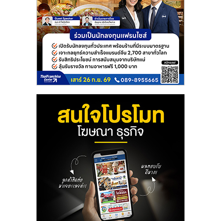
ลงทุน
และ
ขยาย
สา
ขา
แฟ
รน
ไชส์,