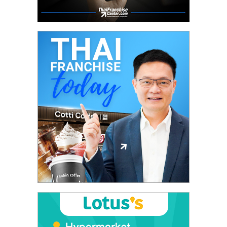
ศูนย์
รวม
แฟ
รน
ไชส์
พร้อม
ทำเล
สำหรับ