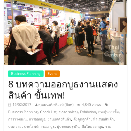
แห่ง
ประเทศไทย,
ThaiSMEsCenter,
รวม
ธุรกิจ
Business Planning
Event
8 บทความออกบูธงานแสดง
เอ
สินค้า ขั้นเทพ!
ส
16/02/2017
คุณมนตรี ศรีวงษ์ (อ๊อฟ)
4,845 views
,
,
,
,
,
Business Planning
Check List
close sales)
Exhibition
กระตุ้นการซื้อ
เอ็
,
,
,
,
,
การวางแผน
การออกบูธ
งานแสดงสินค้า
ดึงดูดลูกค้า
นำเสนอสินค้า
,
,
,
,
บทความ
ประโยชน์การออกบูธ
ผู้ประกอบธุรกิจ
มือใหม่ออกบูธ
รวม