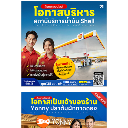
ลงทุน
น้อย
คืน
ทุน
ไว,
ที่
ปรึกษา
การ