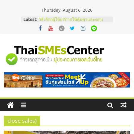
Skip
Thursday, August 6, 2026
to
content
บริษัท Cybersecurity ในไทยที่ไหนดี?
Latest:
วิธีเลือกผู้ให้บริการให้คุ้มค่าและตอบ
โจทย์ธุรกิจ
อยากหาเงินทุน เพิ่มสภาพคล่องให้ธุรกิจ
เริ่มยังไงให้ผ่านฉลุย
สัมมนาออนไลน์ โอกาสบริหารสถานี
"ศูนย์
บริการน้ำมัน Shell
สัมมนาลงทุน แฟรนไชส์ยอนนี่
ThaiFranchise Meet Up จับคู่แฟรน
รวม
ไชส์ ครั้งที่ 8
ร้านเครื่องเสียงคุณภาพสูง พร้อม
โซลูชันระบบภาพและเสียง
ข้อมูล
ธุรกิจ
SME
close sales)