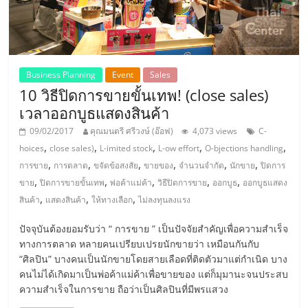
แฟ
รน
ไชส์,
Business Planning
Event
Sales
10 วิธีปิดการขายขั้นเทพ! (close sales)
รวม
เวลาออกบูธแสดงสินค้า
09/02/2017
คุณมนตรี ศรีวงษ์ (อ๊อฟ)
4,073 views
C-
แฟ
,
,
,
,
,
hoices
close sales)
L-imited stock
L-ow effort
O-bjections handling
,
,
,
,
,
,
การขาย
การตลาด
ขจัดข้อสงสัย
ขายของ
จำนวนจำกัด
นักขาย
ปิดการ
,
,
,
,
,
รน
ขาย
ปิดการขายขั้นเทพ
พ่อค้าแม่ค้า
วิธีปิดการขาย
ออกบูธ
ออกบูธแสดง
,
,
,
สินค้า
แสดงสินค้า
ให้ทางเลือก
ไม่ลงทุนลงแรง
ไชส์
ปัจจุบันต้องยอมรับว่า “ การขาย ” เป็นปัจจัยสำคัญเพื่อความสำเร็จ
ทางการตลาด หลายคนเปรียบเปรยนักขายว่า เหมือนกันกับ
ขาย
“ศิลปิน” บางคนเป็นนักขายโดยสายเลือดที่ติดตัวมาแต่กำเนิด บาง
คนไม่ได้เกิดมาเป็นพ่อค้าแม่ค้าเพื่อขายของ แต่ก็มุมานะจนประสบ
ความสำเร็จในการขาย ถือว่าเป็นศิลปินที่มีพรแสวง