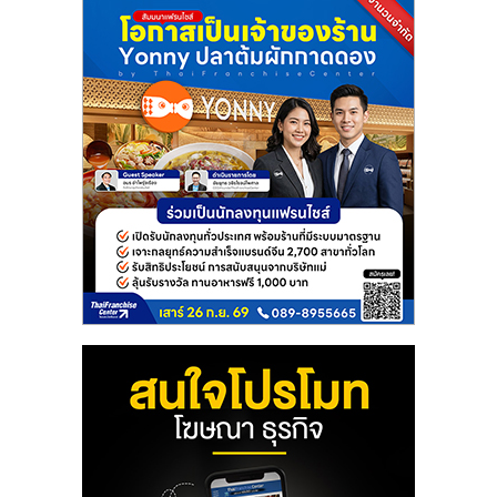
แฟ
รน
ไชส์
แฟ
รน
ไชส์
ขาย
หน้า
บ้าน