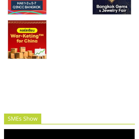
รน
ไชส์,
ศูนย์
รวม
แฟ
รน
ไชส์
พร้อม
ทำเล
สำหรับ
เปิด
ร้าน
ปรึกษา
ฟรี,
บริการ
พัฒนา
SMEs Show
ระบบ
แฟ