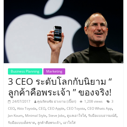
แห่ง
ประเทศไทย,
ThaiSMEsCenter,
รวม
ธุรกิจ
Business Planning
Marketing
3 CEO ระดับโลกกับนิยาม “
เอ
ลูกค้าคือพระเจ้า ” ของจริง!
ส
24/07/2017
คุณรัตนชัย ม่วงงาม (เปี๊ยก)
1,208 views
3
,
,
,
,
,
,
CEO
Akio Toyoda
CEO
CEO Apple
CEO Toyota
CEO Whats App
เอ็
,
,
,
,
,
Jan Koum
Minimal Style
Steve Jobs
ดูแลเอาใจใส่
รับมือแบบอารมณ์ดี
,
,
รับมือแบบเด็ดขาด
ลูกค้าคือพระเจ้า
เอาใจใส่