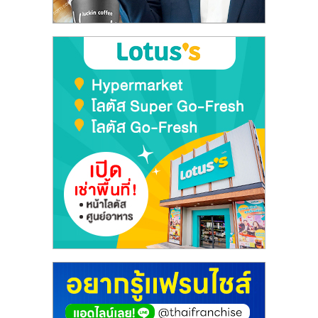
ลงทุน
และ
ขยาย
สา
ขา
แฟ
รน
ไชส์,