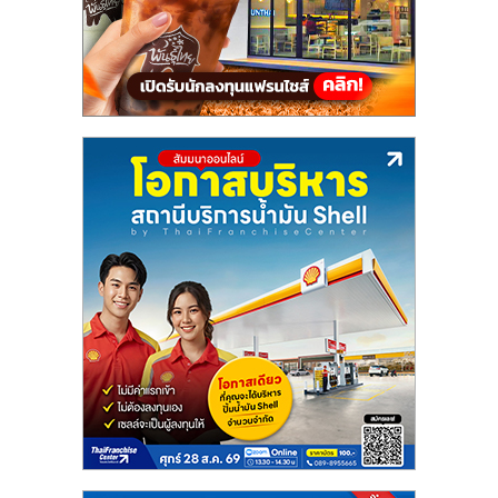
แฟ
รน
ไชส์,
รวม
แฟ
รน
ไชส์
ขาย