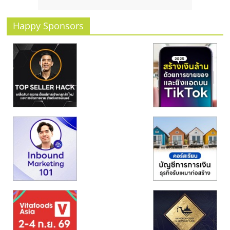
รน
ไชส์
Happy Sponsors
ขาย
หน้า
บ้าน
ลงทุน
น้อย
คืน
ทุน
ไว,
ที่
ปรึกษา
การ
ลงทุน
และ
ขยาย
สา
ขา
แฟ