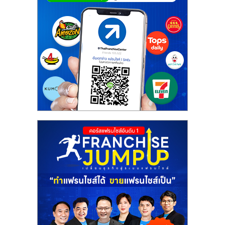
ศูนย์
รวม
แฟ
รน
ไชส์
พร้อม
ทำเล
สำหรับ