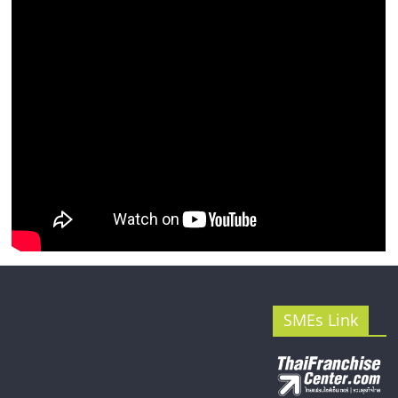
รน
ไชส์"
SMEs Link