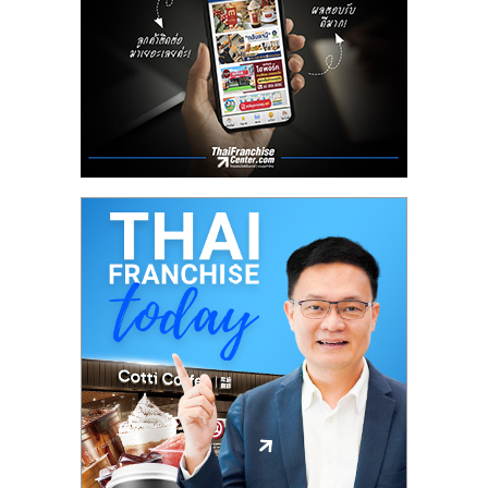
ลงทุน
น้อย
คืน
ทุน
ไว,
ที่
ปรึกษา
การ