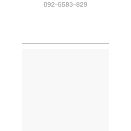
ไทย,
SMEs,
แฟ
รน
ไชส์,
ที่
ปรึกษา
แฟ
รน
ไชส์,
รวม
แฟ
รน
ไชส์
ขาย
แฟ
รน
ไชส์
แฟ