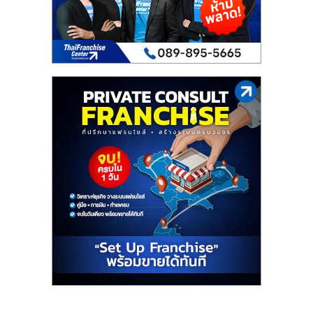
เปิด
ร้าน
ปรึกษา
ฟรี,
บริการ
พัฒนา
ระบบ
แฟ