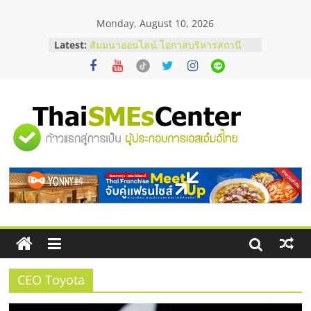
Skip
Monday, August 10, 2026
to
content
Latest:
สัมมนาออนไลน์ โอกาสบริหารสถานี
บริการน้ำมัน Shell
คู่มือผู้ซื้อ เลือกเว็บปั้มไลค์อย่างไรให้
เหมาะกับเป้าหมายของธุรกิจ
เว็บปั้มวิวช่วยธุรกิจออนไลน์ได้จริงหรือ
วิเคราะห์ข้อดีและข้อควรพิจารณา
"ศูนย์
FAQ รวมคำถามยอดฮิตเกี่ยวกับการ
ปั้มฟอลติ๊กตอกที่เจ้าของธุรกิจควรรู้
อยากหาเงินทุน เพิ่มสภาพคล่องให้ธุรกิจ
รวม
เริ่มยังไงให้ผ่านฉลุย
ข้อมูล
ธุรกิจ
SME
CEO Toyota