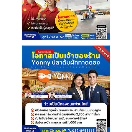
แฟ
รน
ไชส์
แฟ
รน
ไชส์
ขาย
หน้า
บ้าน