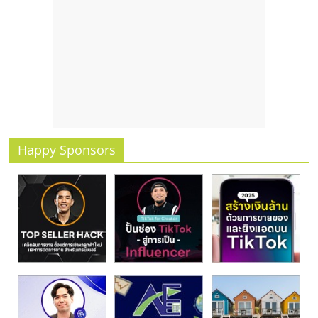
รน
ไชส์
ขาย
หน้า
บ้าน
ลงทุน
น้อย
คืน
ทุน
Happy Sponsors
ไว,
ที่
ปรึกษา
การ
ลงทุน
และ
ขยาย
สา
ขา
แฟ