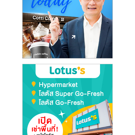
ลงทุน
และ
ขยาย
สา
ขา
แฟ
รน
ไชส์,