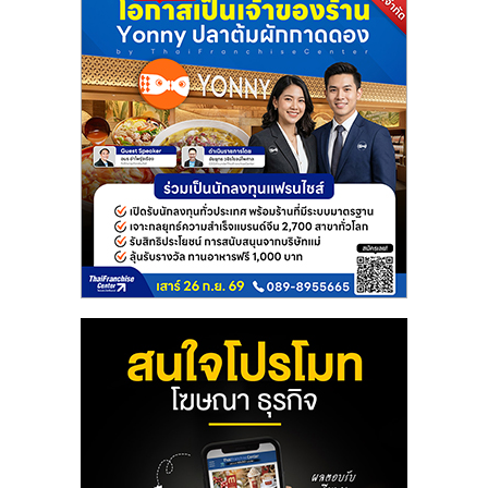
ลงทุน
และ
ขยาย
สา
ขา
แฟ
รน
ไชส์,