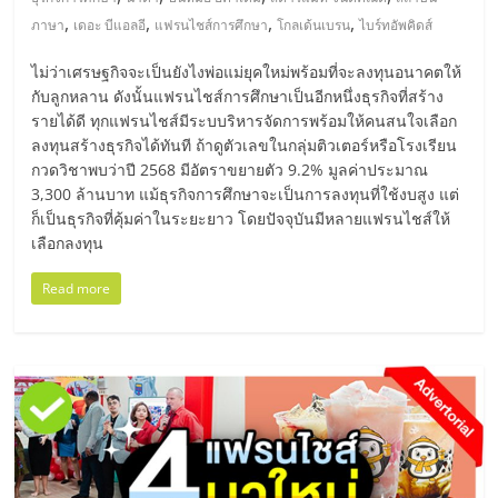
มอี
,
,
,
,
ภาษา
เดอะ บีแอลอี
แฟรนไชส์การศึกษา
โกลเด้นเบรน
ไบร์ทอัพคิดส์
ไทย,
ไม่ว่าเศรษฐกิจจะเป็นยังไงพ่อแม่ยุคใหม่พร้อมที่จะลงทุนอนาคตให้
กับลูกหลาน ดังนั้นแฟรนไชส์การศึกษาเป็นอีกหนึ่งธุรกิจที่สร้าง
SMEs,
รายได้ดี ทุกแฟรนไชส์มีระบบริหารจัดการพร้อมให้คนสนใจเลือก
ลงทุนสร้างธุรกิจได้ทันที ถ้าดูตัวเลขในกลุ่มติวเตอร์หรือโรงเรียน
กวดวิชาพบว่าปี 2568 มีอัตราขยายตัว 9.2% มูลค่าประมาณ
แฟ
3,300 ล้านบาท แม้ธุรกิจการศึกษาจะเป็นการลงทุนที่ใช้งบสูง แต่
ก็เป็นธุรกิจที่คุ้มค่าในระยะยาว โดยปัจจุบันมีหลายแฟรนไชส์ให้
รน
เลือกลงทุน
Read more
ไชส์,
ที่
ปรึกษา