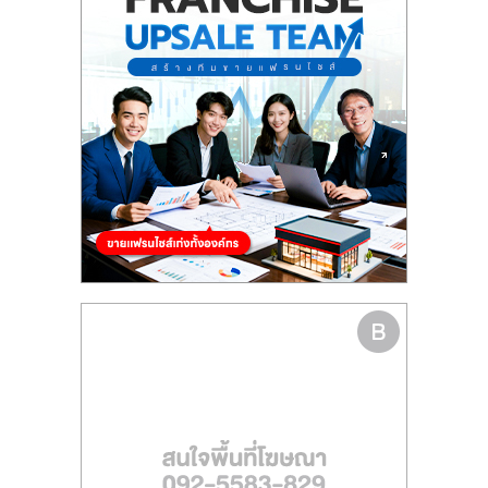
รน
ไชส์
ขาย
หน้า
บ้าน
ลงทุน
น้อย
คืน
ทุน
ไว,
ที่
ปรึกษา
การ
ลงทุน
และ
ขยาย
สา
ขา
แฟ