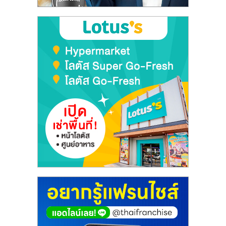
เปิด
ร้าน
ปรึกษา
ฟรี,
บริการ
พัฒนา
ระบบ
แฟ