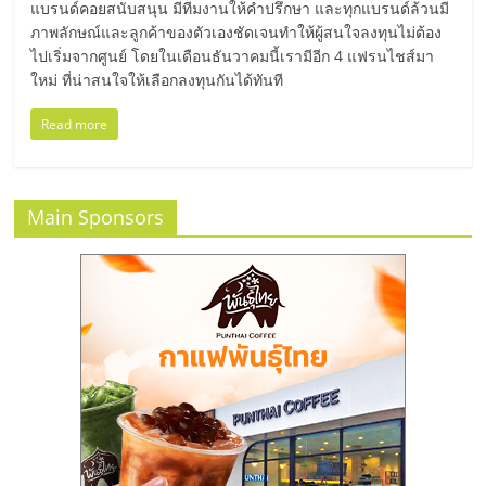
แฟ
แบรนด์คอยสนับสนุน มีทีมงานให้คำปรึกษา และทุกแบรนด์ล้วนมี
ภาพลักษณ์และลูกค้าของตัวเองชัดเจนทำให้ผู้สนใจลงทุนไม่ต้อง
รน
ไปเริ่มจากศูนย์ โดยในเดือนธันวาคมนี้เรามีอีก 4 แฟรนไชส์มา
ใหม่ ที่น่าสนใจให้เลือกลงทุนกันได้ทันที
ไชส์
Read more
แฟ
Main Sponsors
รน
ไชส์
ขาย
หน้า
บ้าน