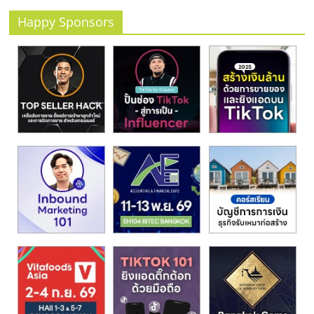
รน
ไชส์"
Happy Sponsors