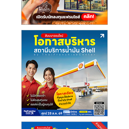
ลงทุน
น้อย
คืน
ทุน
ไว,
ที่
ปรึกษา
การ