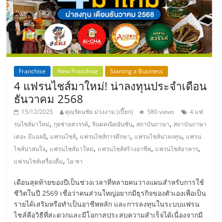
แฟ
รน
ไชส์,
Franchise
New Franchise
Starting a Business
รวม
4 แฟรนไชส์มาใหม่! น่าลงทุนประจำเดือน
ธันวาคม 2568
แฟ
15/12/2025
คุณรัตนชัย ม่วงงาม (เปี๊ยก)
580 views
4 แฟ
,
,
,
,
รนไชส์มาใหม่
กุยช่ายสวรรค์
จินตคณิตอันซัน
สถาบันภาษา
สถาบันภาษา
รน
,
,
,
,
เดอะ บีแอลอี
แฟรนไชส์
แฟรนไชส์การศึกษา
แฟรนไชส์น่าลงทุน
แฟรน
,
,
,
,
ไชส์น่าสนใจ
แฟรนไชส์มาใหม่
แฟรนไชส์สร้างอาชีพ
แฟรนไชส์อาหาร
ไชส์
,
แฟรนไชส์เครื่องดื่ม
ไอ-ชา
เดือนสุดท้ายของปีเป็นช่วงเวลาที่หลายคนวางแผนสำหรับการใช้
ขาย
ชีวิตในปี 2569 เชื่อว่าคนส่วนใหญ่อยากมีธุรกิจของตัวเองเพื่อเป็น
รายได้เสริมหรือทำเป็นอาชีพหลัก และการลงทุนในระบบแฟรน
ไชส์คือวิธีที่สะดวกและมีโอกาสประสบความสำเร็จได้เนื่องจากมี