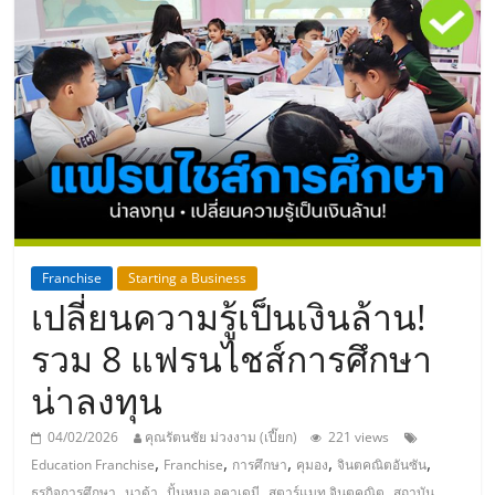
แห่ง
ประเทศไทย,
ThaiSMEsCenter,
รวม
ธุรกิจ
Franchise
Starting a Business
เปลี่ยนความรู้เป็นเงินล้าน!
เอ
รวม 8 แฟรนไชส์การศึกษา
ส
น่าลงทุน
เอ็
04/02/2026
คุณรัตนชัย ม่วงงาม (เปี๊ยก)
221 views
,
,
,
,
,
Education Franchise
Franchise
การศึกษา
คุมอง
จินตคณิตอันซัน
,
,
,
,
ธุรกิจการศึกษา
นาด้า
ปั้นหมอ อคาเดมี
สตาร์แมท จินตคณิต
สถาบัน