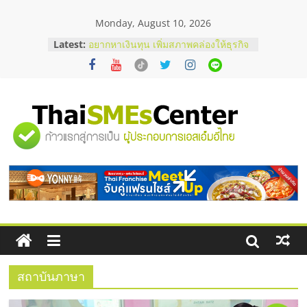
Skip
Monday, August 10, 2026
to
content
Latest:
อยากหาเงินทุน เพิ่มสภาพคล่องให้ธุรกิจ
เริ่มยังไงให้ผ่านฉลุย
สัมมนาออนไลน์ โอกาสบริหารสถานี
บริการน้ำมัน Shell
สัมมนาลงทุน แฟรนไชส์ยอนนี่
ThaiFranchise Meet Up จับคู่แฟรน
"ศูนย์
ไชส์ ครั้งที่ 8
ร้านเครื่องเสียงคุณภาพสูง พร้อม
โซลูชันระบบภาพและเสียง
รวม
บริษัท Cybersecurity ในไทยที่ไหนดี?
วิธีเลือกผู้ให้บริการให้คุ้มค่าและตอบ
โจทย์ธุรกิจ
ข้อมูล
ธุรกิจ
SME
สถาบันภาษา