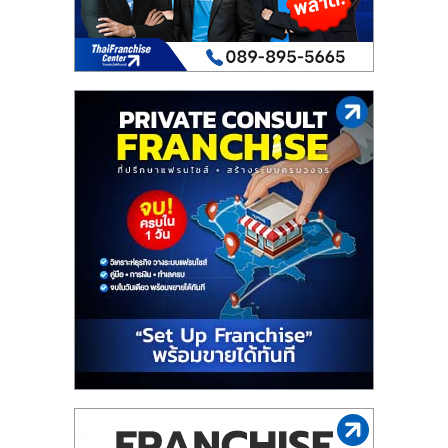
ไทย,
SMEs,
แฟ
รน
ไชส์,
ที่
ปรึกษา
แฟ
รน
ไชส์,
รวม
แฟ
รน
ไชส์
ขาย
แฟ
รน
ไชส์
แฟ