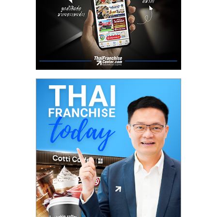
ศูนย์
รวม
แฟ
รน
ไชส์
พร้อม
ทำเล
สำหรับ