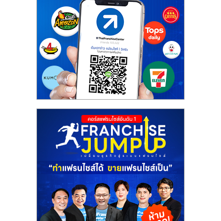
รน
ไชส์"
"ศูนย์
รวม
ข้อมูล
ธุรกิจ
SME
แห่ง
ประเทศไทย,
ThaiSMEsCenter,
รวม
ธุรกิจ
เอ
ส
เอ็
มอี