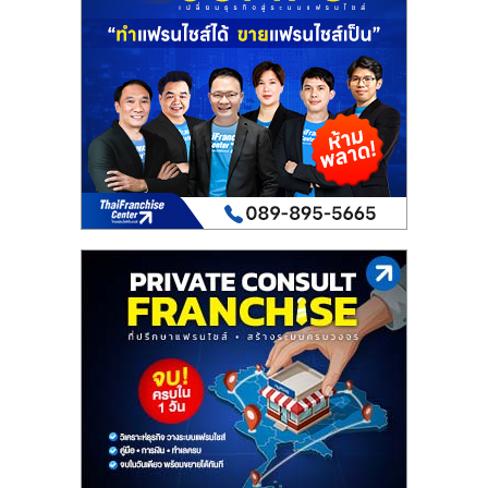
เปิด
ร้าน
ปรึกษา
ฟรี,
บริการ
พัฒนา
ระบบ
แฟ