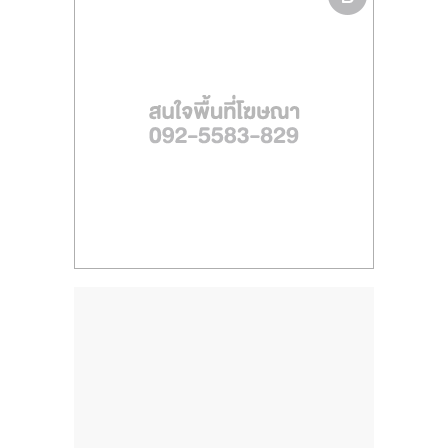
ไทย,
SMEs,
แฟ
รน
ไชส์,
ที่
ปรึกษา
แฟ
รน
ไชส์,
รวม
แฟ
รน
ไชส์
ขาย
แฟ
รน
ไชส์
แฟ