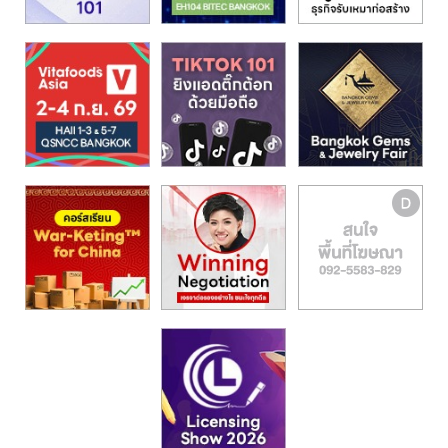
รน
ไชส์,
ศูนย์
รวม
แฟ
รน
ไชส์
พร้อม
ทำเล
สำหรับ
เปิด
ร้าน
ปรึกษา
ฟรี,
บริการ
พัฒนา
ระบบ
แฟ