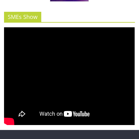
รน
ไชส์"
SMEs Show