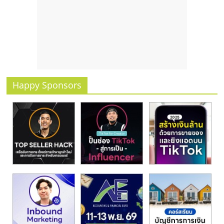
รน
ไชส์
ขาย
หน้า
บ้าน
ลงทุน
น้อย
Happy Sponsors
คืน
ทุน
ไว,
ที่
ปรึกษา
การ
ลงทุน
และ
ขยาย
สา
ขา
แฟ