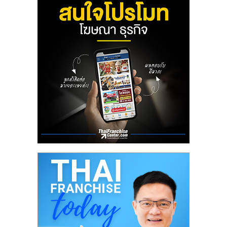
ลงทุน
น้อย
คืน
ทุน
ไว,
ที่
ปรึกษา
การ