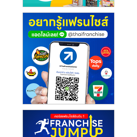
ศูนย์
รวม
แฟ
รน
ไชส์
พร้อม
ทำเล
สำหรับ