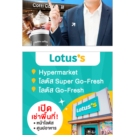
ลงทุน
และ
ขยาย
สา
ขา
แฟ
รน
ไชส์,