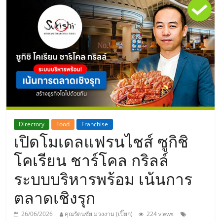
แห่ง
ประเทศไทย,
ThaiSMEsCenter,
รวม
ธุรกิจ
Directory
Food
Franchise
เปิดโมเดลแฟรนไชส์ ซูกิชิ
เอ
โคเรียน ชาร์โคล กริลล์
ส
ระบบบริหารพร้อม เน้นการ
ตลาดเชิงรุก
เอ็
26/06/2026
คุณรัตนชัย ม่วงงาม (เปี๊ยก)
224 views