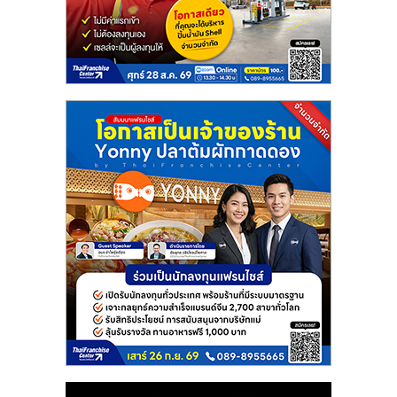
แฟ
รน
ไชส์
แฟ
รน
ไชส์
ขาย
หน้า
บ้าน