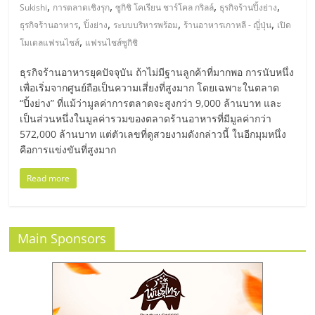
มอี
,
,
,
,
Sukishi
การตลาดเชิงรุก
ซูกิชิ โคเรียน ชาร์โคล กริลล์
ธุรกิจร้านปิ้งย่าง
,
,
,
,
ธุรกิจร้านอาหาร
ปิ้งย่าง
ระบบบริหารพร้อม
ร้านอาหารเกาหลี - ญี่ปุ่น
เปิด
ไทย,
,
โมเดลแฟรนไชส์
แฟรนไชส์ซูกิชิ
ธุรกิจร้านอาหารยุคปัจจุบัน ถ้าไม่มีฐานลูกค้าที่มากพอ การนับหนึ่ง
SMEs,
เพื่อเริ่มจากศูนย์ถือเป็นความเสี่ยงที่สูงมาก โดยเฉพาะในตลาด
“ปิ้งย่าง” ที่แม้ว่ามูลค่าการตลาดจะสูงกว่า 9,000 ล้านบาท และ
แฟ
เป็นส่วนหนึ่งในมูลค่ารวมของตลาดร้านอาหารที่มีมูลค่ากว่า
572,000 ล้านบาท แต่ตัวเลขที่ดูสวยงามดังกล่าวนี้ ในอีกมุมหนึ่ง
คือการแข่งขันที่สูงมาก
รน
Read more
ไชส์,
ที่
Main Sponsors
ปรึกษา