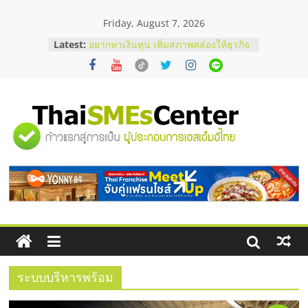
Skip
Friday, August 7, 2026
to
บริษัท Cybersecurity ในไทยที่ไหนดี?
content
Latest:
วิธีเลือกผู้ให้บริการให้คุ้มค่าและตอบ
โจทย์ธุรกิจ
อยากหาเงินทุน เพิ่มสภาพคล่องให้ธุรกิจ
เริ่มยังไงให้ผ่านฉลุย
สัมมนาออนไลน์ โอกาสบริหารสถานี
บริการน้ำมัน Shell
"ศูนย์
สัมมนาลงทุน แฟรนไชส์ยอนนี่
ThaiFranchise Meet Up จับคู่แฟรน
ไชส์ ครั้งที่ 8
รวม
ร้านเครื่องเสียงคุณภาพสูง พร้อม
โซลูชันระบบภาพและเสียง
ข้อมูล
ธุรกิจ
SME
ระบบบริหารพร้อม