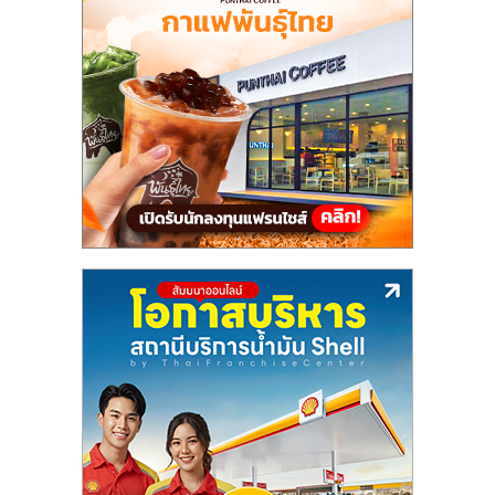
แฟ
รน
ไชส์,
รวม
แฟ
รน
ไชส์
ขาย