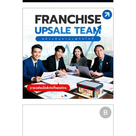
รน
ไชส์"
"ศูนย์
รวม
ข้อมูล
ธุรกิจ
SME
แห่ง
ประเทศไทย,
ThaiSMEsCenter,
รวม
ธุรกิจ
เอ
ส
เอ็
มอี