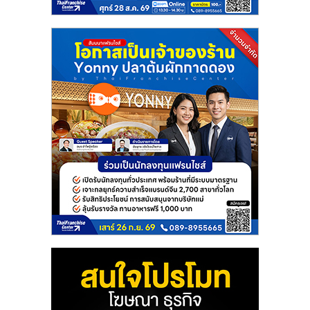
แฟ
รน
ไชส์
แฟ
รน
ไชส์
ขาย
หน้า
บ้าน