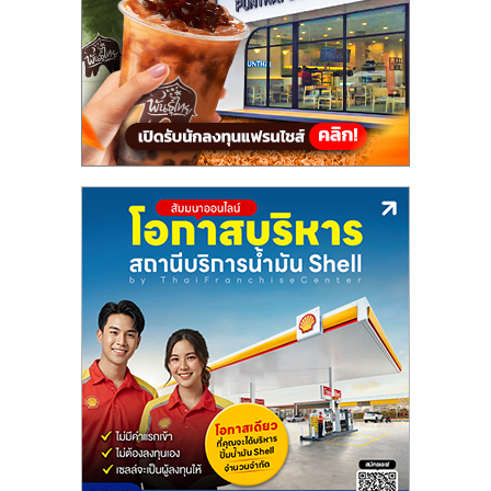
แฟ
รน
ไชส์,
รวม
แฟ
รน
ไชส์
ขาย