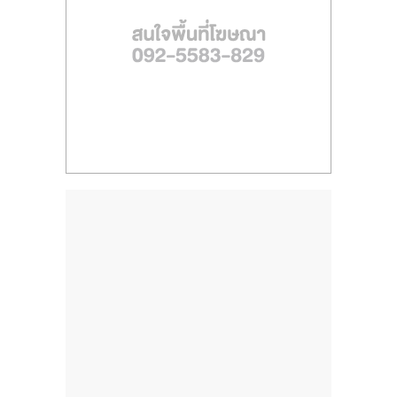
ไทย,
SMEs,
แฟ
รน
ไชส์,
ที่
ปรึกษา
แฟ
รน
ไชส์,
รวม
แฟ
รน
ไชส์
ขาย
แฟ
รน
ไชส์
แฟ