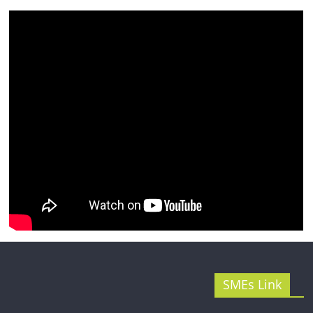
รน
ไชส์"
SMEs Link