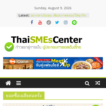
Skip
Sunday, August 9, 2026
to
content
Latest:
อยากหาเงินทุน เพิ่มสภาพคล่องให้ธุรกิจ
เริ่มยังไงให้ผ่านฉลุย
สัมมนาออนไลน์ โอกาสบริหารสถานี
บริการน้ำมัน Shell
สัมมนาลงทุน แฟรนไชส์ยอนนี่
ThaiFranchise Meet Up จับคู่แฟรน
"ศูนย์
ไชส์ ครั้งที่ 8
ร้านเครื่องเสียงคุณภาพสูง พร้อม
โซลูชันระบบภาพและเสียง
รวม
บริษัท Cybersecurity ในไทยที่ไหนดี?
วิธีเลือกผู้ให้บริการให้คุ้มค่าและตอบ
โจทย์ธุรกิจ
ข้อมูล
ธุรกิจ
SME
ยอดซื้อเฉลี่ยต่อครั้ง