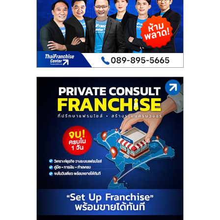
เปิด
ร้าน
ปรึกษา
ฟรี,
บริการ
พัฒนา
ระบบ
แฟ