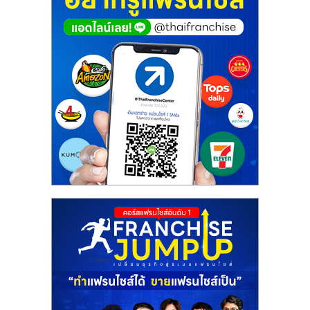
ศูนย์
รวม
แฟ
รน
ไชส์
พร้อม
ทำเล
สำหรับ