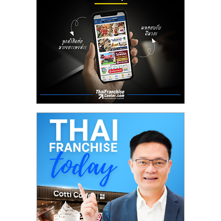
ลงทุน
น้อย
คืน
ทุน
ไว,
ที่
ปรึกษา
การ