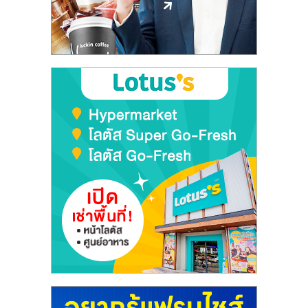
ลงทุน
และ
ขยาย
สา
ขา
แฟ
รน
ไชส์,