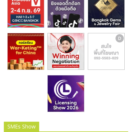
รน
ไชส์,
ศูนย์
รวม
แฟ
รน
ไชส์
พร้อม
ทำเล
สำหรับ
เปิด
ร้าน
ปรึกษา
ฟรี,
บริการ
พัฒนา
ระบบ
แฟ
SMEs Show