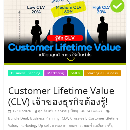
แห่ง
ประเทศไทย,
ThaiSMEsCenter,
รวม
ธุรกิจ
Business Planning
Marketing
SMEs
Starting a Business
เอ
Customer Lifetime Value
ส
(CLV) เจ้าของธุรกิจต้องรู้!
12/01/2026
คุณรัตนชัย ม่วงงาม (เปี๊ยก)
341 views
เอ็
,
,
,
,
Bundle Deal
Business Planning
CLV
Cross-sell
Customer Lifetime
,
,
,
,
,
,
Value
marketing
Up-sell
การตลาด
ยอดขาย
ยอดซื้อเฉลี่ยต่อครั้ง