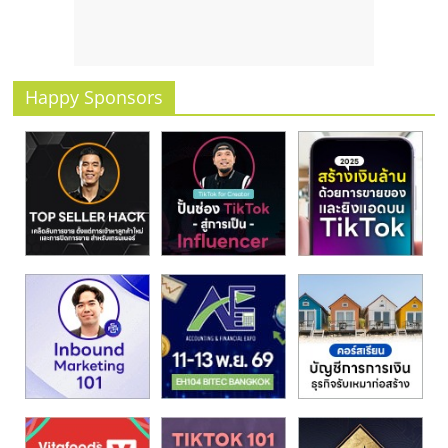
รน
ไชส์
ขาย
หน้า
Happy Sponsors
บ้าน
ลงทุน
น้อย
คืน
ทุน
ไว,
ที่
ปรึกษา
การ
ลงทุน
และ
ขยาย
สา
ขา
แฟ