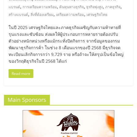
มอี
,
,
,
,
,
แบรนด์
การเตรียมความพร้อม
ต้นทุนทางธุรกิจ
ธุรกิจพุ่งสูง
ภาคธุรกิจ
,
,
,
สร้างแบรนด์
สิ่งที่ต้องเตรียม
เตรียมความพร้อม
เศรษฐกิจไทย
ไทย,
ในปี 2025 เศรษฐกิจไทยและภาคธุรกิจเผชิญกับความท้าทายที่
SMEs,
รุนแรงและซับซ้อน ส่งผลให้ผู้ประกอบการหลายรายต้องปรับ
ตัวอย่างหนักหน่วงหรือแม้กระทั่งปิดกิจการ จากข้อมูลของกรม
พัฒนาธุรกิจการค้า ในช่วง 8 เดือนแรกของปี 2568 มีธุรกิจจด
แฟ
ทะเบียนเลิกกิจการกว่า 9,729 ราย หรือถ้าจะให้สรุปเป็นข้อใหญ่
ของวิกฤติธุรกิจในปี 2568 ได้แก่
รน
Read more
ไชส์,
Main Sponsors
ที่
ปรึกษา