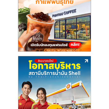
แฟ
รน
ไชส์,
รวม
แฟ
รน
ไชส์
ขาย