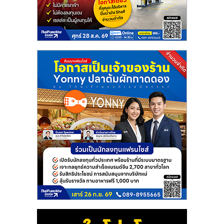
แฟ
รน
ไชส์
แฟ
รน
ไชส์
ขาย
หน้า
บ้าน