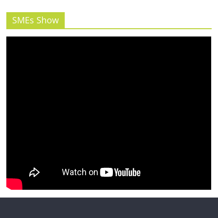
รน
ไชส์"
SMEs Show