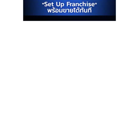
รน
ไชส์"
"ศูนย์
รวม
ข้อมูล
ธุรกิจ
SME
แห่ง
ประเทศไทย,
ThaiSMEsCenter,
รวม
ธุรกิจ
เอ
ส
เอ็
มอี