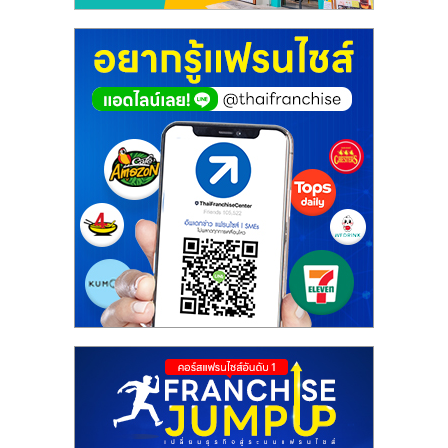
ศูนย์
รวม
แฟ
รน
ไชส์
พร้อม
ทำเล
สำหรับ