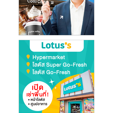
ลงทุน
และ
ขยาย
สา
ขา
แฟ
รน
ไชส์,