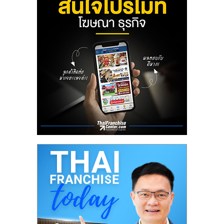
ลงทุน
น้อย
คืน
ทุน
ไว,
ที่
ปรึกษา
การ