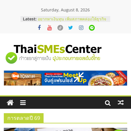
Skip
Saturday, August 8, 2026
to
บริษัท Cybersecurity ในไทยที่ไหนดี?
content
Latest:
วิธีเลือกผู้ให้บริการให้คุ้มค่าและตอบ
โจทย์ธุรกิจ
อยากหาเงินทุน เพิ่มสภาพคล่องให้ธุรกิจ
เริ่มยังไงให้ผ่านฉลุย
สัมมนาออนไลน์ โอกาสบริหารสถานี
บริการน้ำมัน Shell
"ศูนย์
สัมมนาลงทุน แฟรนไชส์ยอนนี่
ThaiFranchise Meet Up จับคู่แฟรน
ไชส์ ครั้งที่ 8
รวม
ร้านเครื่องเสียงคุณภาพสูง พร้อม
โซลูชันระบบภาพและเสียง
ข้อมูล
ธุรกิจ
SME
การตลาดปี 69