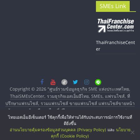
SMEs Link
ThaiFranchiseCent
er
Copyright © 2026
"ศูนย์รวมข้อมูลธุรกิจ SME แห่งประเทศไทย,
ThaiSMEsCenter, รวมธุรกิจเอสเอ็มอีไทย, SMEs, แฟรนไชส์, ที่
ปรึกษาแฟรนไชส์, รวมแฟรนไชส์ ขายแฟรนไชส์ แฟรนไชส์ขายหน้า
บ้าน ลงทุนน้อย คืนทุนไว, ที่ปรึกษาการลงทุนและขยายสาขาแฟรน
ไทยเอสเอ็มอีเซ็นเตอร์ ใช้คุกกี้เพื่อให้ท่านได้รับประสบการณ์การใช้งานที่
ไชส์, ศูนย์รวมแฟรนไชส์ พร้อมทำเลสำหรับเปิดร้าน ปรึกษาฟรี,
ดียิ่งขึ้น
บริการพัฒนาระบบแฟรนไชส์"
. All rights reserved.
อ่านนโยบายคุ้มครองข้อมูลส่วนบุคคล (Privacy Policy)
และ
นโยบาย
คุกกี้ (Cookie Policy)