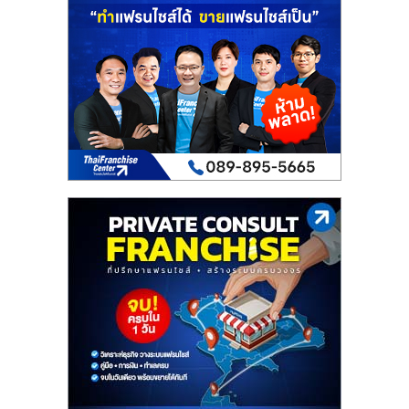
เปิด
ร้าน
ปรึกษา
ฟรี,
บริการ
พัฒนา
ระบบ
แฟ