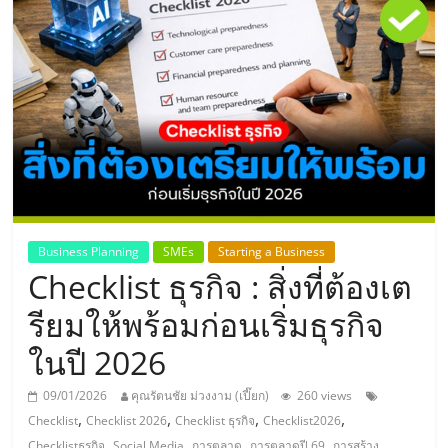
แห่ง
ประเทศไทย,
ThaiSMEsCenter,
รวม
ธุรกิจ
Business Planning
SMEs
Starting a Business
Checklist ธุรกิจ : สิ่งที่ต้องเต
เอ
รียมให้พร้อมก่อนเริ่มธุรกิจ
ส
ในปี 2026
เอ็
09/01/2026
คุณรัตนชัย ม่วงงาม (เปี๊ยก)
260 views
,
,
,
,
Checklist
Checklist 2026
Checklist ธุรกิจ
Checklist2026
,
,
,
,
Checklistธุรกิจ
Social Media
การตลาด
การตลาดปี 69
การสร้าง