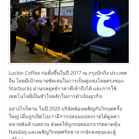
แฟ
รน
ไชส์,
รวม
แฟ
Luckin Coffee ก่อตั้งขึ้นในปี 2017 ณ กรุงปักกิ่ง ประเทศ
จีน โดยมีเป้าหมายชัดเจนในการเป็นคู่แข่งโดยตรงของ
รน
Starbucks ผ่านกลยุทธ์ราคาที่เข้าถึงได้ และการใช้
เทคโนโลยีเป็นหัวใจหลักในการดำเนินธุรกิจ
ไชส์
อย่างไรก็ตาม ในปี 2020 บริษัทต้องเผชิญกับวิกฤตครั้ง
ใหญ่ เมื่อถูกเปิดโปงว่ามีการปลอมแปลงรายได้มูลค่า
ขาย
หลายพันล้านหยวน ส่งผลให้ถูกถอดออกจากตลาดหุ้น
Nasdaq และเผชิญวิกฤตศรัทธาจากนักลงทุนและผู้