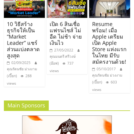
10 วิธีสร้าง
เปิด 6 สินเชื่อ
Resume
ธุรกิจให้เป็น
แฟรนไชส์ ไม่
พร้อม! เมื่อ
“Market
อืด ไม่ช้า จ่าย
Apple เตรียม
Leader” แชร์
เงินไว
เปิด Apple
ส่วนแบ่งตลาด
Store แห่งแรก
27/05/2022
สูงสุด
ในไทย มีรับ
คุณมนตรี ศรีวงษ์
สมัครงานด้วย!
02/09/2025
(อ๊อฟ)
737
คุณรัตนชัย ม่วงงาม
05/10/2017
views
คุณรัตนชัย ม่วงงาม
(เปี๊ยก)
288
(เปี๊ยก)
603
views
views
Main Sponsors