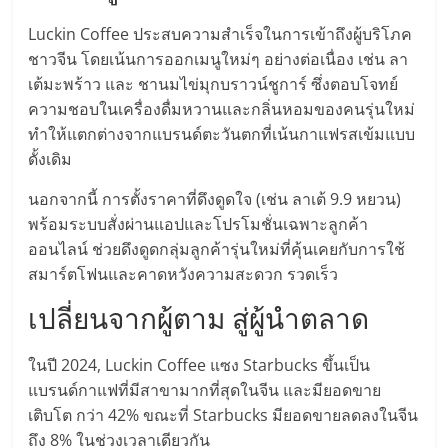
ลงทุน
Luckin Coffee ประสบความสำเร็จในการเข้าถึงผู้บริโภค
ชาวจีน โดยเน้นการออกเมนูใหม่ๆ อย่างต่อเนื่อง เช่น ลา
เต้มะพร้าว และ ชานมไข่มุกบราวน์ชูการ์ ซึ่งตอบโจทย์
น้อย
ความชอบในเครื่องดื่มหวานและกลิ่นหอมของคนรุ่นใหม่
ทำให้แตกต่างจากแบรนด์ตะวันตกที่เน้นกาแฟรสเข้มแบบ
คืน
ดั้งเดิม
ทุน
นอกจากนี้ การตั้งราคาที่ดึงดูดใจ (เช่น ลาเต้ 9.9 หยวน)
พร้อมระบบสั่งผ่านแอปและโปรโมชั่นเฉพาะลูกค้า
ออนไลน์ ช่วยดึงดูดกลุ่มลูกค้ารุ่นใหม่ที่คุ้นเคยกับการใช้
ไว,
สมาร์ตโฟนและคาดหวังความสะดวก รวดเร็ว
ที่
เปลี่ยนจากผู้ตาม สู่ผู้นำตลาด
ปรึกษา
ในปี 2024, Luckin Coffee แซง Starbucks ขึ้นเป็น
แบรนด์กาแฟที่มีสาขามากที่สุดในจีน และมียอดขาย
การ
เติบโต กว่า 42% ขณะที่ Starbucks มียอดขายลดลงในจีน
ถึง 8% ในช่วงเวลาเดียวกัน