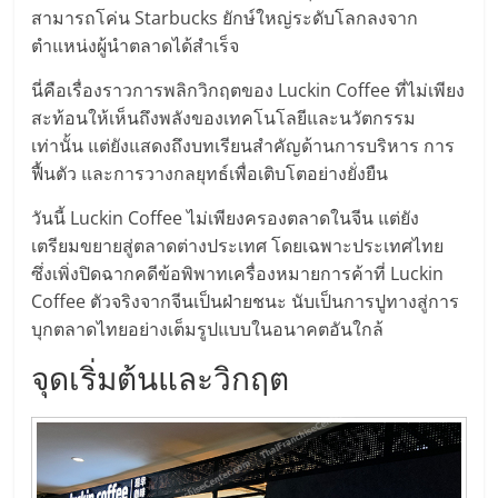
มอี
สามารถโค่น Starbucks ยักษ์ใหญ่ระดับโลกลงจาก
ตำแหน่งผู้นำตลาดได้สำเร็จ
ไทย,
นี่คือเรื่องราวการพลิกวิกฤตของ Luckin Coffee ที่ไม่เพียง
สะท้อนให้เห็นถึงพลังของเทคโนโลยีและนวัตกรรม
SMEs,
เท่านั้น แต่ยังแสดงถึงบทเรียนสำคัญด้านการบริหาร การ
ฟื้นตัว และการวางกลยุทธ์เพื่อเติบโตอย่างยั่งยืน
แฟ
วันนี้ Luckin Coffee ไม่เพียงครองตลาดในจีน แต่ยัง
รน
เตรียมขยายสู่ตลาดต่างประเทศ โดยเฉพาะประเทศไทย
ซึ่งเพิ่งปิดฉากคดีข้อพิพาทเครื่องหมายการค้าที่ Luckin
Coffee ตัวจริงจากจีนเป็นฝ่ายชนะ นับเป็นการปูทางสู่การ
ไชส์,
บุกตลาดไทยอย่างเต็มรูปแบบในอนาคตอันใกล้
ที่
จุดเริ่มต้นและวิกฤต
ปรึกษา