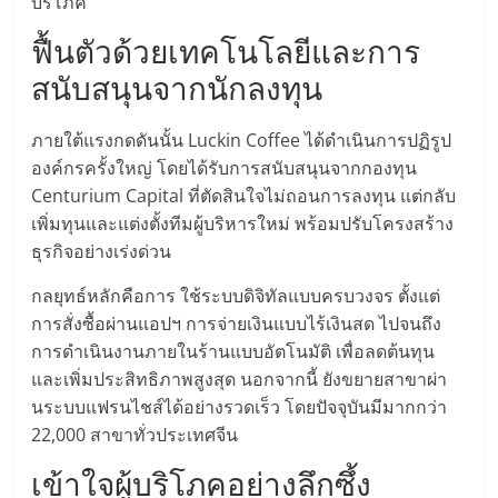
แฟ
บริโภค
รน
ฟื้นตัวด้วยเทคโนโลยีและการ
สนับสนุนจากนักลงทุน
ไชส์
ภายใต้แรงกดดันนั้น Luckin Coffee ได้ดำเนินการปฏิรูป
แฟ
องค์กรครั้งใหญ่ โดยได้รับการสนับสนุนจากกองทุน
Centurium Capital ที่ตัดสินใจไม่ถอนการลงทุน แต่กลับ
เพิ่มทุนและแต่งตั้งทีมผู้บริหารใหม่ พร้อมปรับโครงสร้าง
รน
ธุรกิจอย่างเร่งด่วน
ไชส์
กลยุทธ์หลักคือการ ใช้ระบบดิจิทัลแบบครบวงจร ตั้งแต่
การสั่งซื้อผ่านแอปฯ การจ่ายเงินแบบไร้เงินสด ไปจนถึง
ขาย
การดำเนินงานภายในร้านแบบอัตโนมัติ เพื่อลดต้นทุน
และเพิ่มประสิทธิภาพสูงสุด นอกจากนี้ ยังขยายสาขาผ่า
นระบบแฟรนไชส์ได้อย่างรวดเร็ว โดยปัจจุบันมีมากกว่า
หน้า
22,000 สาขาทั่วประเทศจีน
บ้าน
เข้าใจผู้บริโภคอย่างลึกซึ้ง