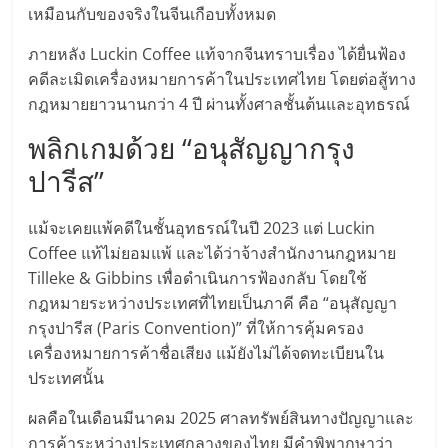
ไทย,
เหมือนกับของจริงในจีนเกือบทั้งหมด
SMEs,
แฟ
ภายหลัง Luckin Coffee แท้จากจีนทราบเรื่อง ได้ยื่นฟ้อง
รน
คดีละเมิดเครื่องหมายการค้าในประเทศไทย โดยต่อสู้ทาง
ไชส์,
กฎหมายยาวนานกว่า 4 ปี ผ่านทั้งศาลชั้นต้นและอุทธรณ์
ที่
พลิกเกมด้วย “อนุสัญญากรุง
ปรึกษา
แฟ
ปารีส”
รน
ไชส์,
แม้จะเคยแพ้คดีในชั้นอุทธรณ์ในปี 2023 แต่ Luckin
รวม
Coffee แท้ไม่ยอมแพ้ และได้ว่าจ้างสำนักงานกฎหมาย
แฟ
Tilleke & Gibbins เพื่อดำเนินการฟ้องกลับ โดยใช้
รน
กฎหมายระหว่างประเทศที่ไทยเป็นภาคี คือ “อนุสัญญา
ไชส์
กรุงปารีส (Paris Convention)” ที่ให้การคุ้มครอง
ขาย
เครื่องหมายการค้าชื่อเสียง แม้ยังไม่ได้จดทะเบียนใน
แฟ
ประเทศนั้น
รน
ไชส์
ผลคือในเดือนมีนาคม 2025 ศาลทรัพย์สินทางปัญญาและ
แฟ
การค้าระหว่างประเทศกลางของไทย มีคำพิพากษาว่า