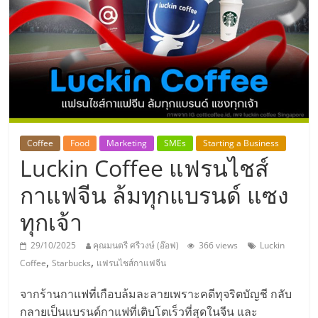
แห่ง
ประเทศไทย,
ThaiSMEsCenter,
รวม
Coffee
Food
Marketing
SMEs
Starting a Business
Luckin Coffee แฟรนไชส์
ธุรกิจ
กาแฟจีน ล้มทุกแบรนด์ แซง
เอ
ทุกเจ้า
ส
29/10/2025
คุณมนตรี ศรีวงษ์ (อ๊อฟ)
366 views
Luckin
,
,
Coffee
Starbucks
แฟรนไชส์กาแฟจีน
เอ็
จากร้านกาแฟที่เกือบล้มละลายเพราะคดีทุจริตบัญชี กลับ
กลายเป็นแบรนด์กาแฟที่เติบโตเร็วที่สุดในจีน และ