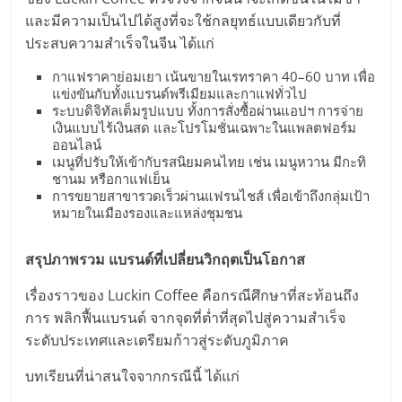
และมีความเป็นไปได้สูงที่จะใช้กลยุทธ์แบบเดียวกับที่
ประสบความสำเร็จในจีน ได้แก่
กาแฟราคาย่อมเยา เน้นขายในเรทราคา 40–60 บาท เพื่อ
แข่งขันกับทั้งแบรนด์พรีเมียมและกาแฟทั่วไป
ระบบดิจิทัลเต็มรูปแบบ ทั้งการสั่งซื้อผ่านแอปฯ การจ่าย
เงินแบบไร้เงินสด และโปรโมชั่นเฉพาะในแพลตฟอร์ม
ออนไลน์
เมนูที่ปรับให้เข้ากับรสนิยมคนไทย เช่น เมนูหวาน มีกะทิ
ชานม หรือกาแฟเย็น
การขยายสาขารวดเร็วผ่านแฟรนไชส์ เพื่อเข้าถึงกลุ่มเป้า
หมายในเมืองรองและแหล่งชุมชน
สรุปภาพรวม แบรนด์ที่เปลี่ยนวิกฤตเป็นโอกาส
เรื่องราวของ Luckin Coffee คือกรณีศึกษาที่สะท้อนถึง
การ พลิกฟื้นแบรนด์ จากจุดที่ต่ำที่สุดไปสู่ความสำเร็จ
ระดับประเทศและเตรียมก้าวสู่ระดับภูมิภาค
บทเรียนที่น่าสนใจจากกรณีนี้ ได้แก่