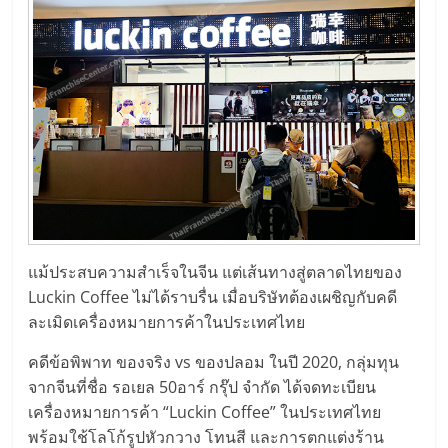
รน
ไชส์"
"ศูนย์
รวม
ข้อมูล
ธุรกิจ
SME
แห่ง
ประเทศไทย,
แม้ประสบความสำเร็จในจีน แต่เส้นทางสู่ตลาดไทยของ
ThaiSMEsCenter,
Luckin Coffee ไม่ได้ราบรื่น เมื่อบริษัทต้องเผชิญกับคดี
รวม
ละเมิดเครื่องหมายการค้าในประเทศไทย
ธุรกิจ
เอ
คดีข้อพิพาท ของจริง vs ของปลอม ในปี 2020, กลุ่มทุน
ส
จากจีนที่ชื่อ รอเยล 50อาร์ กรุ๊ป จำกัด ได้จดทะเบียน
เอ็
เครื่องหมายการค้า “Luckin Coffee” ในประเทศไทย
มอี
พร้อมใช้โลโก้รูปหัวกวาง โทนสี และการตกแต่งร้าน