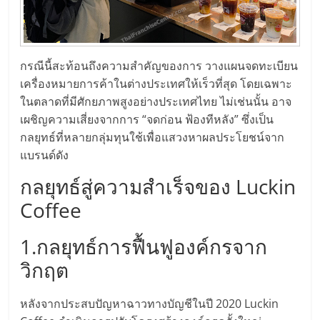
รน
ไชส์,
ศูนย์
รวม
กรณีนี้สะท้อนถึงความสำคัญของการ วางแผนจดทะเบียน
แฟ
เครื่องหมายการค้าในต่างประเทศให้เร็วที่สุด โดยเฉพาะ
รน
ในตลาดที่มีศักยภาพสูงอย่างประเทศไทย ไม่เช่นนั้น อาจ
ไชส์
เผชิญความเสี่ยงจากการ “จดก่อน ฟ้องทีหลัง” ซึ่งเป็น
พร้อม
กลยุทธ์ที่หลายกลุ่มทุนใช้เพื่อแสวงหาผลประโยชน์จาก
ทำเล
แบรนด์ดัง
สำหรับ
กลยุทธ์สู่ความสำเร็จของ Luckin
เปิด
ร้าน
Coffee
ปรึกษา
ฟรี,
1.กลยุทธ์การฟื้นฟูองค์กรจาก
บริการ
วิกฤต
พัฒนา
ระบบ
แฟ
หลังจากประสบปัญหาฉาวทางบัญชีในปี 2020 Luckin