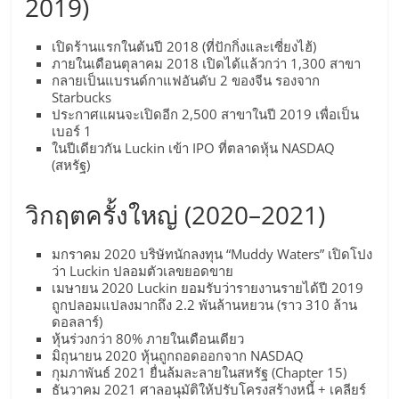
2019)
ศูนย์
เปิดร้านแรกในต้นปี 2018 (ที่ปักกิ่งและเซี่ยงไฮ้)
รวม
ภายในเดือนตุลาคม 2018 เปิดได้แล้วกว่า 1,300 สาขา
กลายเป็นแบรนด์กาแฟอันดับ 2 ของจีน รองจาก
Starbucks
แฟ
ประกาศแผนจะเปิดอีก 2,500 สาขาในปี 2019 เพื่อเป็น
เบอร์ 1
ในปีเดียวกัน Luckin เข้า IPO ที่ตลาดหุ้น NASDAQ
รน
(สหรัฐ)
วิกฤตครั้งใหญ่ (2020–2021)
ไชส์
มกราคม 2020 บริษัทนักลงทุน “Muddy Waters” เปิดโปง
พร้อม
ว่า Luckin ปลอมตัวเลขยอดขาย
เมษายน 2020 Luckin ยอมรับว่ารายงานรายได้ปี 2019
ถูกปลอมแปลงมากถึง 2.2 พันล้านหยวน (ราว 310 ล้าน
ทำเล
ดอลลาร์)
หุ้นร่วงกว่า 80% ภายในเดือนเดียว
สำหรับ
มิถุนายน 2020 หุ้นถูกถอดออกจาก NASDAQ
กุมภาพันธ์ 2021 ยื่นล้มละลายในสหรัฐ (Chapter 15)
ธันวาคม 2021 ศาลอนุมัติให้ปรับโครงสร้างหนี้ + เคลียร์