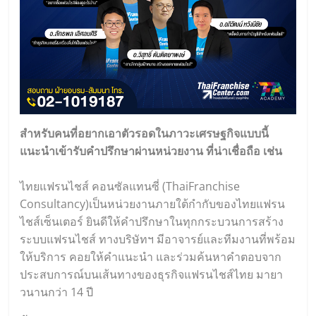
สำหรับคนที่อยากเอาตัวรอดในภาวะเศรษฐกิจแบบนี้
แนะนำเข้ารับคำปรึกษาผ่านหน่วยงาน ที่น่าเชื่อถือ เช่น
ไทยแฟรนไชส์ คอนซัลแทนซี่ (
ThaiFranchise
Consultancy
)เป็นหน่วยงานภายใต้กำกับของไทยแฟรน
ไชส์เซ็นเตอร์ ยินดีให้คำปรึกษาในทุกกระบวนการสร้าง
ระบบแฟรนไชส์ ทางบริษัทฯ มีอาจารย์และทีมงานที่พร้อม
ให้บริการ คอยให้คำแนะนำ และร่วมค้นหาคำตอบจาก
ประสบการณ์บนเส้นทางของธุรกิจแฟรนไชส์ไทย มายา
วนานกว่า 14 ปี