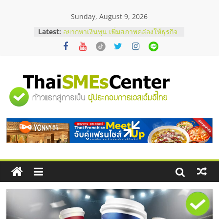
Skip
Sunday, August 9, 2026
to
content
Latest:
บริษัท Cybersecurity ในไทยที่ไหนดี?
วิธีเลือกผู้ให้บริการให้คุ้มค่าและตอบ
โจทย์ธุรกิจ
อยากหาเงินทุน เพิ่มสภาพคล่องให้ธุรกิจ
เริ่มยังไงให้ผ่านฉลุย
สัมมนาออนไลน์ โอกาสบริหารสถานี
"ศูนย์
บริการน้ำมัน Shell
สัมมนาลงทุน แฟรนไชส์ยอนนี่
ThaiFranchise Meet Up จับคู่แฟรน
รวม
ไชส์ ครั้งที่ 8
ร้านเครื่องเสียงคุณภาพสูง พร้อม
โซลูชันระบบภาพและเสียง
ข้อมูล
ธุรกิจ
SME