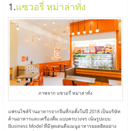
1.
แซวอรี่ หม่าล่าทั่ง
ลงทุน
และ
ขยาย
สา
ขา
แฟ
ภาพจาก แซวอรี่ หม่าล่าทั่ง
รน
แฟรนไชส์ร้านอาหารจากจีนที่ก่อตั้งในปี 2018 เป็นบริษัท
ด้านอาหารและเครื่องดื่ม แบบครบวงจร เน้นรูปแบบ
ไชส์,
Business Model ที่มีจุดเด่นคือเมนูอาหารยอดฮิตอย่าง