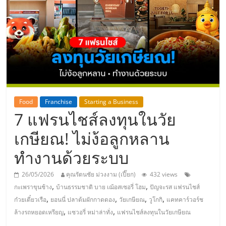
แห่ง
ประเทศไทย,
ThaiSMEsCenter,
รวม
Food
Franchise
Starting a Business
7 แฟรนไชส์ลงทุนในวัย
ธุรกิจ
เกษียณ! ไม่ง้อลูกหลาน
เอ
ทำงานด้วยระบบ
ส
26/05/2026
คุณรัตนชัย ม่วงงาม (เปี๊ยก)
432 views
,
,
กะเพราขุนช้าง
บ้านธรรมชาติ บาย เฌ้อสเซอรี่ โฮม
ปัญจะรส แฟรนไชส์
เอ็
,
,
,
,
ก๋วยเตี๋ยวเรือ
ยอนนี่ ปลาต้มผักกาดดอง
วัยเกษียณ
วูโกกิ
แคทคาร์วอร์ช
,
,
ล้างรถหยอดเหรียญ
แซวอรี่ หม่าล่าทั่ง
แฟรนไชส์ลงทุนในวัยเกษียณ