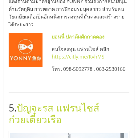
รน
แต่งร้านตามมาตรฐานของ YONNY รวมถึงการสนับสนุน
ไชส์"
ด้านวัตถุดิบ การตลาด การฝึกอบรมบุคลากร สำหรับคน
วัยเกษียณถือเป็นอีกหนึ่งการลงทุนที่มั่นคงและสร้างราย
ได้ระยะยาว
ยอนนี่ ปลาต้มผักกาดดอง
สนใจลงทุน แฟรนไชส์ คลิก
https://citly.me/KvhMS
โทร. 098-5092778 , 063-2530166
5.
ปัญจะรส แฟรนไชส์
ก๋วยเตี๋ยวเรือ