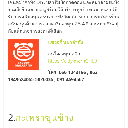
เช่นหม่าล่าทั่ง DIY, ปลาต้มผักกาดดอง และหม่าล่าผัดแห้ง
ศูนย์
รวมถึงอีกหลายเมนูพร้อมให้บริการลูกค้า คนลงทุนจะได้
รับการสนับสนุนครบวงจรทั้งวัตถุดิบ ระบบการบริหารร้าน
รวม
สนับสนุนด้านการตลาด เงินลงทุน 2.5-4.8 ล้านบาทขึ้นอยู่
กับแพ็กเกจการลงทุนที่เลือก
แฟ
แซวอรี่ หม่าล่าทั่ง
รน
สนใจลงทุน คลิก
https://citly.me/hGHL9
ไชส์
โทร. 066-1243196 , 062-
1849624065-5026036 , 091-4694562
พร้อม
ทำเล
สำหรับ
2.
กะเพราขุนช้าง