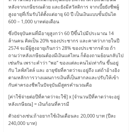
แฟ
หลังจากเกษียรณด้วย และยังมีสวัสดิการ จากเบี้ยยังชีพผู้
รน
สูงอายุที่เริ่มรับได้ตั้งแต่อายุ 60 ปี เป็นเงินแบบขั้นบันได
600 – 1,000 บาทต่อเดือน
ไชส์
ซึ่งปัจจุบันคนที่มีอายุสูงกว่า 60 ปีขึ้นไปมีประมาณ 14
ล้านคน คิดเป็น 20% ของประชากร และคาดว่าภายในปี
แฟ
2574 จะมีผู้สูงอายุเกินกว่า 28% ของประชากรด้วย ถ้า
ถามว่าหลังเกษียณต้องมีเงินแค่ไหน ก็ต้องถามย้อนกลับไป
รน
เช่นกัน เพราะคำว่า “พอ” ของแต่ละคนไม่เท่ากัน ขึ้นอยู่
กับ ไลฟ์สไตล์ และ อายุขัยที่คาดว่าจะอยู่ถึง แต่ถ้าอ้างอิง
ไชส์
ตามหลักการวางแผนการเงินที่เป็นสากลและปรับให้เข้า
กับค่าครองชีพในปัจจุบันมีสูตรคำนวณคือ
ขาย
[ค่าใช้จ่ายต่อปีที่คาดว่าจะใช้] x [จำนวนปีที่คาดว่าจะอยู่
หลังเกษียณ] = เงินก้อนที่ควรมี
หน้า
ตัวอย่างเช่น:ถ้าอยากใช้เงินเดือนละ 20,000 บาท (ปีละ
240,000 บาท)
บ้าน