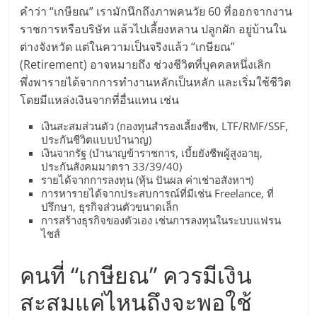
มอี
คำว่า “เกษียณ” เรามักนึกถึงภาพคนวัย 60 ที่ออกจากงาน
ราชการหรือบริษัท แล้วไปเลี้ยงหลาน ปลูกผัก อยู่บ้านใน
ไทย,
ต่างจังหวัด แต่ในความเป็นจริงแล้ว “เกษียณ”
(Retirement) อาจหมายถึง ช่วงชีวิตที่บุคคลหนึ่งเลิก
SMEs,
พึ่งพารายได้จากการทำงานหลักเป็นหลัก และเริ่มใช้ชีวิต
โดยมีแหล่งเงินจากที่อื่นแทน เช่น
แฟ
เงินสะสมส่วนตัว (กองทุนสำรองเลี้ยงชีพ, LTF/RMF/SSF,
ประกันชีวิตแบบบำนาญ)
เงินจากรัฐ (บำนาญข้าราชการ, เบี้ยยังชีพผู้สูงอายุ,
รน
ประกันสังคมมาตรา 33/39/40)
รายได้จากการลงทุน (หุ้น ปันผล ค่าเช่าอสังหาฯ)
ไชส์,
การหารายได้จากประสบการณ์ที่มีเช่น Freelance, ที่
ปรึกษา, ธุรกิจส่วนตัวขนาดเล็ก
การสร้างธุรกิจของตัวเอง เช่นการลงทุนในระบบแฟรน
ที่
ไชส์
คนที่ “เกษียณ” ควรมีเงิน
ปรึกษา
สะสมแค่ไหนถึงจะพอใช้