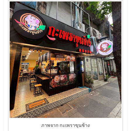
เปิด
ร้าน
ปรึกษา
ฟรี,
บริการ
พัฒนา
ระบบ
แฟ
ภาพจาก กะเพราขุนช้าง