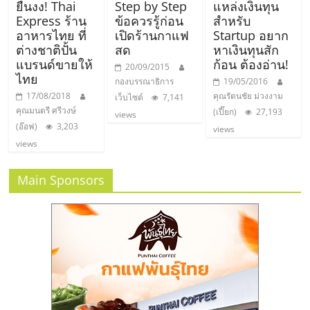
ยืนงง! Thai
Step by Step
แหล่งเงินทุน
Express ร้าน
ข้อควรรู้ก่อน
สำหรับ
อาหารไทย ที่
เปิดร้านกาแฟ
Startup อยาก
ต่างชาติปั้น
สด
หาเงินทุนสัก
แบรนด์ขายให้
ก้อน ต้องอ่าน!
20/09/2015
ไทย
กองบรรณาธิการ
19/05/2016
17/08/2018
คุณรัตนชัย ม่วงงาม
เว็บไซต์
7,141
คุณมนตรี ศรีวงษ์
(เปี๊ยก)
27,193
views
(อ๊อฟ)
3,203
views
views
Main Sponsors