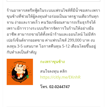
รน
ร้านอาหารสตรีทฟู้ดในระบบแฟรนไชส์ที่มีน้ำซอสกะเพรา
ไชส์"
ขุนช้างที่ช่วยให้ผู้ลงทุนทำอร่อยเป็นมาตรฐานเดียวกันทุก
จาน ง่ายและรวดเร็ว คนวัยเกษียณสามารถเริ่มธุรกิจได้
"ศูนย์
เพราะมีการวางระบบบริหารจัดการในร้านให้อย่างมือ
รวม
อาชีพ สามารถขายได้ทั้งหน้าร้านและออนไลน์ ไม่มีหัก
ข้อมูล
เปอร์เซ็นต์จากยอดขาย ค่าแฟรนไชส์ 299,000 บาท งบ
ธุรกิจ
ลงทุน 3-5 แสนบาท โอกาสคืนทุน 5-12 เดือนโดยขึ้นอยู่
SME
กับทำเลเป็นสำคัญ
แห่ง
ประเทศไทย,
กะเพราขุนช้าง
ThaiSMEsCenter,
สนใจลงทุน คลิก
รวม
https://citly.me/EKnhR
ธุรกิจ
เอ
โทร. 02-0244747
ส
เอ็
มอี