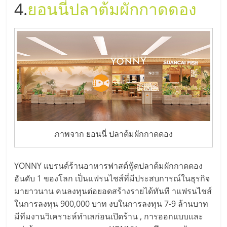
4.
ยอนนี่ปลาต้มผักกาดดอง
รน
ไชส์,
ศูนย์
รวม
แฟ
รน
ไชส์
พร้อม
ทำเล
สำหรับ
เปิด
ภาพจาก ยอนนี่ ปลาต้มผักกาดดอง
ร้าน
ปรึกษา
YONNY แบรนด์ร้านอาหารฟาสต์ฟู้ดปลาต้มผักกาดดอง
ฟรี,
อันดับ 1 ของโลก เป็นแฟรนไชส์ที่มีประสบการณ์ในธุรกิจ
บริการ
พัฒนา
มายาวนาน คนลงทุนต่อยอดสร้างรายได้ทันที าแฟรนไชส์
ระบบ
ในการลงทุน 900,000 บาท งบในการลงทุน 7-9 ล้านบาท
แฟ
มีทีมงานวิเคราะห์ทำเลก่อนเปิดร้าน , การออกแบบและ