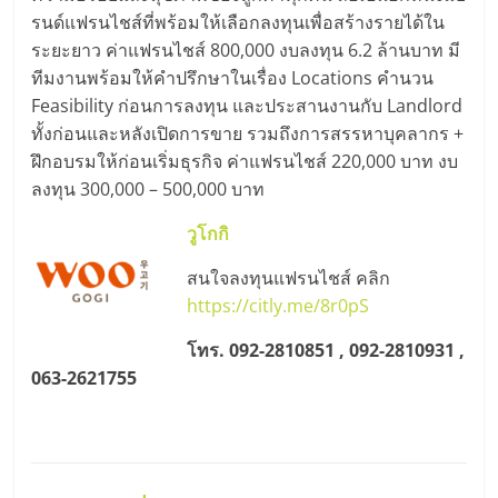
รน
รนด์แฟรนไชส์ที่พร้อมให้เลือกลงทุนเพื่อสร้างรายได้ใน
ไชส์
ระยะยาว ค่าแฟรนไชส์ 800,000 งบลงทุน 6.2 ล้านบาท มี
ขาย
ทีมงานพร้อมให้คำปรึกษาในเรื่อง Locations คำนวน
หน้า
Feasibility ก่อนการลงทุน และประสานงานกับ Landlord
บ้าน
ทั้งก่อนและหลังเปิดการขาย รวมถึงการสรรหาบุคลากร +
ลงทุน
ฝึกอบรมให้ก่อนเริ่มธุรกิจ ค่าแฟรนไชส์ 220,000 บาท งบ
น้อย
ลงทุน 300,000 – 500,000 บาท
คืน
ทุน
วูโกกิ
ไว,
ที่
สนใจลงทุนแฟรนไชส์ คลิก
ปรึกษา
https://citly.me/8r0pS
การ
โทร. 092-2810851 , 092-2810931 ,
ลงทุน
063-2621755
และ
ขยาย
สา
ขา
แฟ