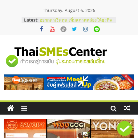
Skip
Thursday, August 6, 2026
to
content
Latest:
บริษัท Cybersecurity ในไทยที่ไหนดี?
วิธีเลือกผู้ให้บริการให้คุ้มค่าและตอบ
โจทย์ธุรกิจ
อยากหาเงินทุน เพิ่มสภาพคล่องให้ธุรกิจ
เริ่มยังไงให้ผ่านฉลุย
สัมมนาออนไลน์ โอกาสบริหารสถานี
"ศูนย์
บริการน้ำมัน Shell
สัมมนาลงทุน แฟรนไชส์ยอนนี่
ThaiFranchise Meet Up จับคู่แฟรน
รวม
ไชส์ ครั้งที่ 8
ร้านเครื่องเสียงคุณภาพสูง พร้อม
โซลูชันระบบภาพและเสียง
ข้อมูล
ธุรกิจ
SME