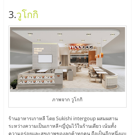
ไทย,
SMEs,
3.
วูโกกิ
แฟ
รน
ไชส์,
ที่
ปรึกษา
แฟ
รน
ไชส์,
รวม
แฟ
รน
ไชส์
ภาพจาก วูโกกิ
ขาย
แฟ
รน
ร้านอาหารเกาหลี โดย Sukishi intergoup ผสมผสาน
ไชส์
ระหว่างความเป็นเกาหลี+ญี่ปุ่นไว้ในร้านเดียว เน้นทั้ง
แฟ
ความอร่อยและสุขภาพของลูกค้าทุกคน ถือเป็นอีกหนึ่งแบ