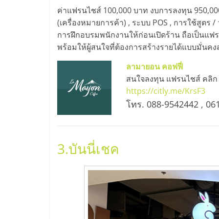
และ
ค่าแฟรนไชส์ 100,000 บาท งบการลงทุน 950,000 – 
(เครื่องหมายการค้า) , ระบบ POS , การใช้สูตร /
ขยาย
การฝึกอบรมพนักงานให้ก่อนเปิดร้าน ถือเป็นแฟร
พร้อมให้ผู้สนใจที่ต้องการสร้างรายได้แบบมั่นคง
สา
ลามายอน คอฟฟี่
สนใจลงทุน แฟรนไชส์ คลิก
ขา
https://citly.me/KrsF3
โทร. 088-9542442 , 06
แฟ
รน
3.
บันนี่เชค
ไชส์,
ศูนย์