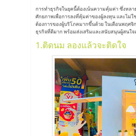
ไทย,
การทำธุรกิจในยุคนี้ต้องเน้นความคุ้มค่า ซึ่งห
SMEs,
ศักยภาพเพื่อการลงที่คุ้มค่าของผู้ลงทุน และไม่
ต้องการของผู้บริโภคมากขึ้นด้วย ในเดือนพฤศจิกา
แฟ
ธุรกิจที่ดีมาก พร้อมส่งเสริมและสนับสนุนผู้สนใจล
1.
ติดนม ลองแล้วจะติดใจ
รน
ไชส์,
ที่
ปรึกษา
แฟ
รน