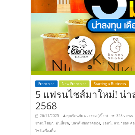
ประเทศไทย,
ThaiSMEsCenter
รวม
ธุรกิจ
เอ
ส
Franchise
New Franchise
Starting a Business
5 แฟรนไชส์มาใหม่! น่
เอ็
2568
มอี
26/11/2025
คุณรัตนชัย ม่วงงาม (เปี๊ยก)
328 views
,
,
,
,
ชานมไข่มุก
บันนี่เชค
ปลาต้มผักกาดดอง
ยอนนี่
ลามายอน คอฟ
ไชส์เครื่องดื่ม