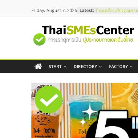
Skip
Friday, August 7, 2026
Latest:
ร้านเครื่องเสียงคุณภาพ
to
โซลูชันระบบภาพและเ
content
บริษัท Cybersecurity 
วิธีเลือกผู้ให้บริการให
"ศูนย์
โจทย์ธุรกิจ
อยากหาเงินทุน เพิ่มสภ
เริ่มยังไงให้ผ่านฉลุย
รวม
สัมมนาออนไลน์ โอกาส
บริการน้ำมัน Shell
สัมมนาลงทุน แฟรนไชส
START
DIRECTORY
FACTORY
ข้อมูล
ThaiFranchise Meet U
ไชส์ ครั้งที่ 8
ธุรกิจ
SME
แห่ง