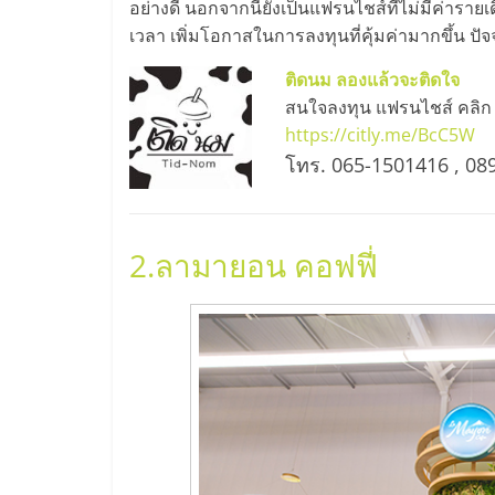
อย่างดี นอกจากนี้ยังเป็นแฟรนไชส์ที่ไม่มีค่าราย
ไชส์
เวลา เพิ่มโอกาสในการลงทุนที่คุ้มค่ามากขึ้น ปัจ
ติดนม ลองแล้วจะติดใจ
แฟ
สนใจลงทุน แฟรนไชส์ คลิก
https://citly.me/BcC5W
รน
โทร. 065-1501416 , 08
ไชส์
2.
ลามายอน คอฟฟี่
ขาย
หน้า
บ้าน
ลงทุน