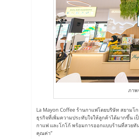
น้อย
คืน
ทุน
ไว,
ที่
ปรึกษา
ภาพจ
การ
La Mayon Coffee ร้านกาแฟโดยบริษัท สยามโกลบ
ธุรกิจที่เพิ่มความประทับใจให้ลูกค้าได้มากขึ้น เ
ลงทุน
กาแฟ และโกโก้ พร้อมการออกแบบร้านที่สวยทันสมัย
คุณค่า”