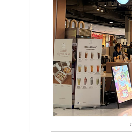
รวม
แฟ
รน
ไชส์
พร้อม
ทำเล
สำหรับ
เปิด