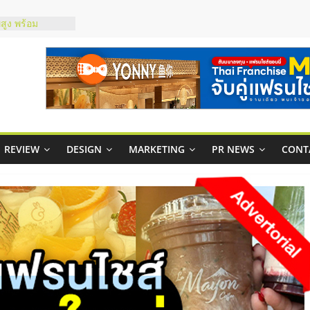
สูง พร้อม
สียง
ในไทยที่ไหนดี?
้คุ้มค่าและตอบ
าพคล่องให้ธุรกิจ
บริหารสถานี
์ยอนนี่
REVIEW
DESIGN
MARKETING
PR NEWS
CONT
p จับคู่แฟรน