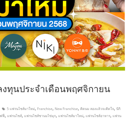
,
าลงทุนประจำเดือนพฤศจิกายน
,
,
,
,
5 แฟรนไชส์มาใหม่
Franchise
New Franchise
ติดนม ลองแล้วจะติดใจ
นิกิ
,
,
,
,
,
ฟี่
แฟรนไชส์
แฟรนไชส์ชานมไข่มุก
แฟรนไชส์มาใหม่
แฟรนไชส์อาหาร
แฟรน