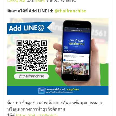
ไทย,
แฟรนไชส์
และ
SMEs
รวดเร็ว รอบด้าน
SMEs,
ติดตามได้ที่ Add LINE id:
@thaifranchise
แฟ
รน
ไชส์,
ที่
ปรึกษา
แฟ
รน
ไชส์,
รวม
แฟ
รน
ไชส์
ขาย
แฟ
รน
ต้องการข้อมูลข่าวสาร ต้องการอัพเดทข้อมูลการตลาด
ไชส์
หรือแนวทางการทำธุรกิจติดตาม
แฟ
ได้ที่
https://bit.ly/335phDi