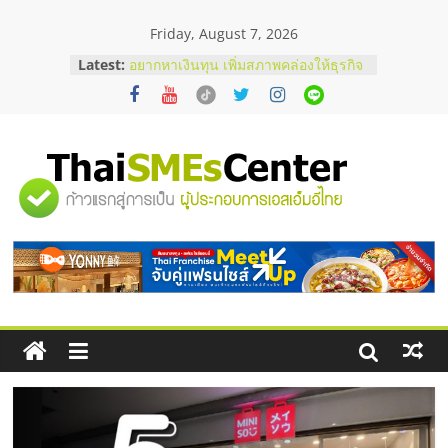
Skip
Friday, August 7, 2026
to
content
Latest:
บริษัท Cybersecurity ในไทยที่ไหนดี?
วิธีเลือกผู้ให้บริการให้คุ้มค่าและตอบ
โจทย์ธุรกิจ
อยากหาเงินทุน เพิ่มสภาพคล่องให้ธุรกิจ
เริ่มยังไงให้ผ่านฉลุย
สัมมนาออนไลน์ โอกาสบริหารสถานี
"ศูนย์
บริการน้ำมัน Shell
สัมมนาลงทุน แฟรนไชส์ยอนนี่
ThaiFranchise Meet Up จับคู่แฟรน
รวม
ไชส์ ครั้งที่ 8
ร้านเครื่องเสียงคุณภาพสูง พร้อม
โซลูชันระบบภาพและเสียง
ข้อมูล
ธุรกิจ
SME