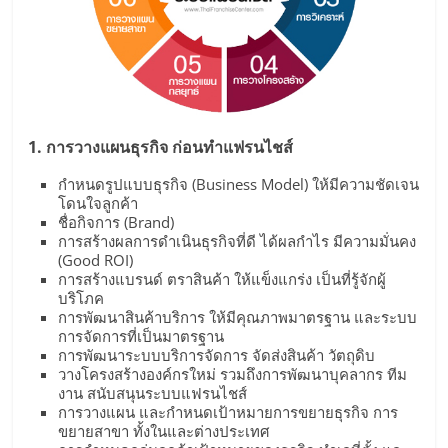
รน
ไชส์,
ศูนย์
รวม
แฟ
รน
1. การวางแผนธุรกิจ ก่อนทำแฟรนไชส์
ไชส์
กำหนดรูปแบบธุรกิจ (Business Model) ให้มีความชัดเจน
พร้อม
โดนใจลูกค้า
ทำเล
ชื่อกิจการ (Brand)
สำหรับ
การสร้างผลการดำเนินธุรกิจที่ดี ได้ผลกำไร มีความมั่นคง
เปิด
(Good ROI)
การสร้างแบรนด์ ตราสินค้า ให้แข็งแกร่ง เป็นที่รู้จักผู้
ร้าน
บริโภค
ปรึกษา
การพัฒนาสินค้าบริการ ให้มีคุณภาพมาตรฐาน และระบบ
ฟรี,
การจัดการที่เป็นมาตรฐาน
บริการ
การพัฒนาระบบบริการจัดการ จัดส่งสินค้า วัตถุดิบ
วางโครงสร้างองค์กรใหม่ รวมถึงการพัฒนาบุคลากร ทีม
พัฒนา
งาน สนับสนุนระบบแฟรนไชส์
ระบบ
การวางแผน และกำหนดเป้าหมายการขยายธุรกิจ การ
แฟ
ขยายสาขา ทั้งในและต่างประเทศ