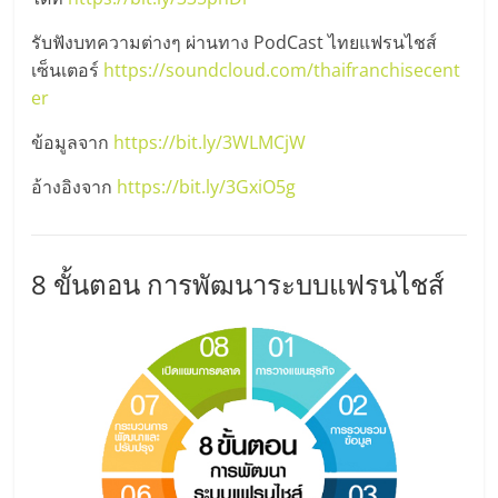
รน
ไชส์
รับฟังบทความต่างๆ ผ่านทาง PodCast ไทยแฟรนไชส์
ขาย
เซ็นเตอร์
https://soundcloud.com/thaifranchisecent
หน้า
er
บ้าน
ข้อมูลจาก
https://bit.ly/3WLMCjW
ลงทุน
น้อย
อ้างอิงจาก
https://bit.ly/3GxiO5g
คืน
ทุน
ไว,
ที่
8 ขั้นตอน การพัฒนาระบบแฟรนไชส์
ปรึกษา
การ
ลงทุน
และ
ขยาย
สา
ขา
แฟ