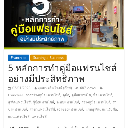
แห่ง
ประเทศไทย,
ThaiSMEsCenter,
รวม
Franchise
Starting a Business
5 หลักการทำคู่มือแฟรนไชส์
ธุรกิจ
อย่างมีประสิทธิภาพ
เอ
03/01/2023
คุณมนตรี ศรีวงษ์ (อ๊อฟ)
687 views
,
,
,
,
,
Franchise
การสร้างคู่มือแฟรนไชส์
คู่มือ
คู่มือแฟรนไช
ซื้อแฟรนไชส์
ส
,
,
,
,
ธุรกิจแฟรนไชส์
ผู้ซื้อแฟรนไชส์
ระบบแฟรนไชส์
สร้างคู่มือแฟรนไชส์
สา
,
,
,
,
,
ขาแฟรนไชส์
สาขาแฟรนไชส์ซี
เจ้าของแฟรนไชส์
แผนธุรกิจ
แผนรับมือ
เอ็
,
แผนแฟรนไชส์
แฟรนไชส์