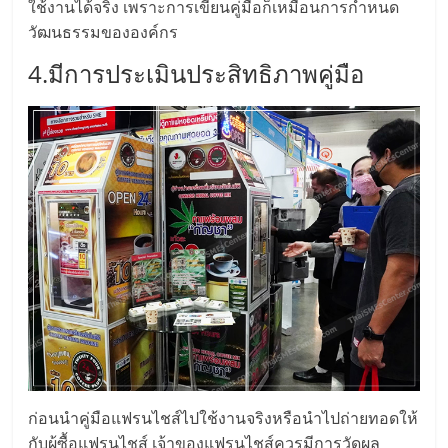
ใช้งานได้จริง เพราะการเขียนคู่มือก็เหมือนการกำหนด
ลงทุน
วัฒนธรรมขององค์กร
4.มีการประเมินประสิทธิภาพคู่มือ
และ
ขยาย
สา
ขา
แฟ
รน
ไชส์,
ก่อนนำคู่มือแฟรนไชส์ไปใช้งานจริงหรือนำไปถ่ายทอดให้
กับผู้ซื้อแฟรนไชส์ เจ้าของแฟรนไชส์ควรมีการวัดผล