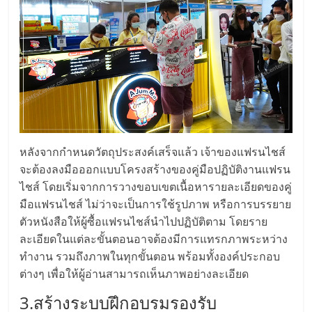
แฟ
รน
ไชส์
แฟ
รน
หลังจากกำหนดวัตถุประสงค์เสร็จแล้ว เจ้าของแฟรนไชส์
จะต้องลงมือออกแบบโครงสร้างของคู่มือปฏิบัติงานแฟรน
ไชส์
ไชส์ โดยเริ่มจากการวางขอบเขตเนื้อหารายละเอียดของคู่
มือแฟรนไชส์ ไม่ว่าจะเป็นการใช้รูปภาพ หรือการบรรยาย
ขาย
ตัวหนังสือให้ผู้ซื้อแฟรนไชส์นำไปปฏิบัติตาม โดยราย
ละเอียดในแต่ละขั้นตอนอาจต้องมีการแทรกภาพระหว่าง
หน้า
ทำงาน รวมถึงภาพในทุกขั้นตอน พร้อมทั้งองค์ประกอบ
ต่างๆ เพื่อให้ผู้อ่านสามารถเห็นภาพอย่างละเอียด
บ้าน
3.สร้างระบบฝึกอบรมรองรับ