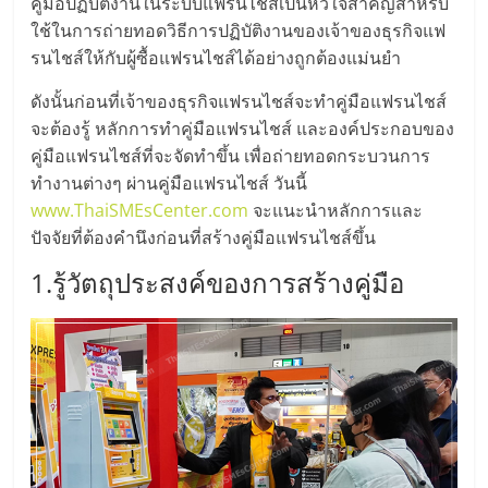
มอี
คู่มือปฏิบัติงานในระบบแฟรนไชส์เป็นหัวใจสำคัญสำหรับ
ใช้ในการถ่ายทอดวิธีการปฏิบัติงานของเจ้าของธุรกิจแฟ
รนไชส์ให้กับผู้ซื้อแฟรนไชส์ได้อย่างถูกต้องแม่นยำ
ไทย,
ดังนั้นก่อนที่เจ้าของธุรกิจแฟรนไชส์จะทำคู่มือแฟรนไชส์
SMEs,
จะต้องรู้ หลักการทำคู่มือแฟรนไชส์ และองค์ประกอบของ
คู่มือแฟรนไชส์ที่จะจัดทำขึ้น เพื่อถ่ายทอดกระบวนการ
แฟ
ทำงานต่างๆ ผ่านคู่มือแฟรนไชส์ วันนี้
www.ThaiSMEsCenter.com
จะแนะนำหลักการและ
ปัจจัยที่ต้องคำนึงก่อนที่สร้างคู่มือแฟรนไชส์ขึ้น
รน
1.รู้วัตถุประสงค์ของการสร้างคู่มือ
ไชส์,
ที่
ปรึกษา