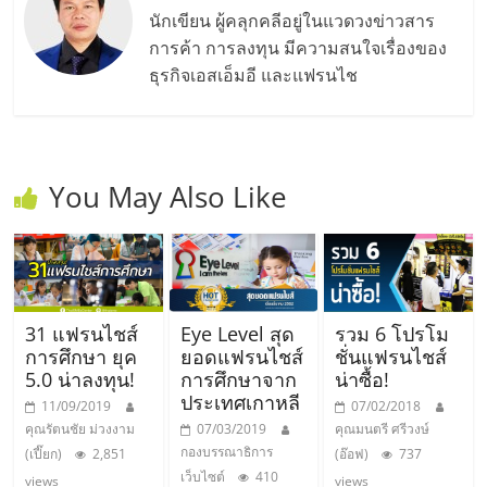
นักเขียน ผู้คลุกคลีอยู่ในแวดวงข่าวสาร
การค้า การลงทุน มีความสนใจเรื่องของ
ธุรกิจเอสเอ็มอี และแฟรนไช
You May Also Like
31 แฟรนไชส์
Eye Level สุด
รวม 6 โปรโม
การศึกษา ยุค
ยอดแฟรนไชส์
ชั่นแฟรนไชส์
5.0 น่าลงทุน!
การศึกษาจาก
น่าซื้อ!
ประเทศเกาหลี
11/09/2019
07/02/2018
คุณรัตนชัย ม่วงงาม
07/03/2019
คุณมนตรี ศรีวงษ์
กองบรรณาธิการ
(เปี๊ยก)
2,851
(อ๊อฟ)
737
เว็บไซต์
410
views
views