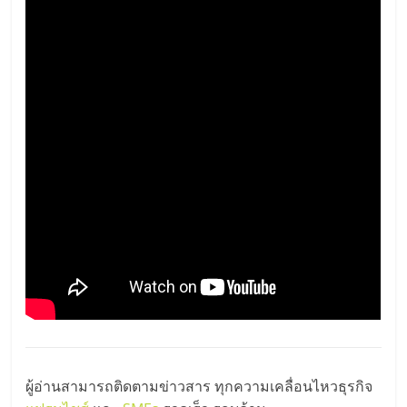
รน
ไชส์"
"ศูนย์
รวม
ข้อมูล
ธุรกิจ
SME
แห่ง
ประเทศไทย,
ThaiSMEsCenter,
รวม
ธุรกิจ
เอ
ส
เอ็
มอี
ผู้อ่านสามารถติดตามข่าวสาร ทุกความเคลื่อนไหวธุรกิจ