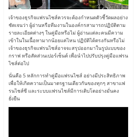
เปิด
เจ้าของธุรกิจแฟรนไชส์ควรจะต้องกำหนดตัวชี้วัดผลอย่าง
ร้าน
ชัดเจนว่า ผู้อ่านหรือทีมงานในองค์กรสามารถปฏิบัติตาม
รายละเอียดต่างๆ ในคู่มือหรือไม่ ผู้อ่านแต่ละคนมีความ
ปรึกษา
เข้าในในเนื้อหามากน้อยแค่ไหน ปฏิบัติได้ตรงกันหรือไม่
เจ้าของธุรกิจแฟรนไชส์อาจจะสรุปออกมาในรูปแบบของ
ฟรี,
กราฟ หรือสัดส่วนเปอร์เซ็นต์ เพื่อนำไปปรับปรุงคู่มือแฟรน
ไชส์ต่อไป
บริการ
นั่นคือ 5 หลักการทำคู่มือแฟรนไชส์ อย่างมีประสิทธิภาพ
เพื่อให้เกิดความเป็นมาตรฐานเดียวกันของทุกๆ สาขาแฟ
พัฒนา
รนไชส์ซี และระบบแฟรนไชส์มีการเติบโตอย่างมั่นคง
ยั่งยืน
ระบบ
แฟ