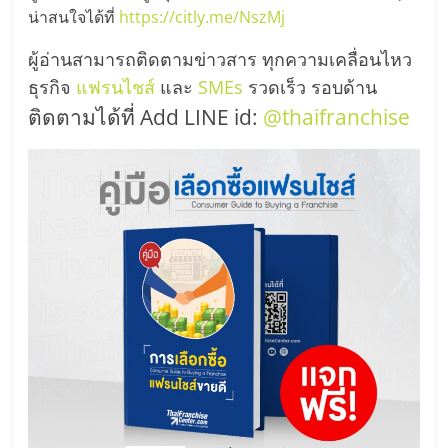
รน
น่าสนใจได้ที่
https://citly.me/NszMj
ไชส์"
ผู้อ่านสามารถติดตามข่าวสาร ทุกความเคลื่อนไหว
ธุรกิจ
แฟรนไชส์
และ
SMEs
รวดเร็ว รอบด้าน
ติดตามได้ที่ Add LINE id:
@thaifranchise