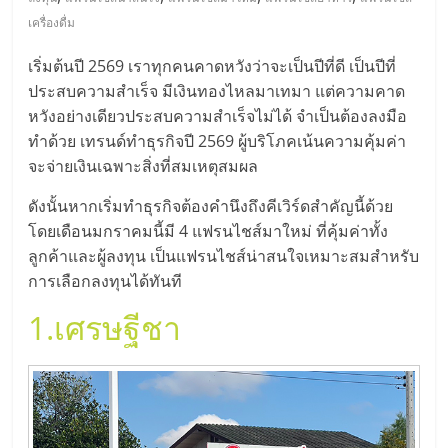
มอี
เครื่องดื่ม
ไทย,
เริ่มต้นปี 2569 เราทุกคนคาดหวังว่าจะเป็นปีที่ดี เป็นปีที่
ประสบความสำเร็จ มีเงินทองไหลมาเทมา แต่ความคาด
SMEs,
หวังอย่างเดียวประสบความสำเร็จไม่ได้ จำเป็นต้องลงมือ
ทำด้วย เทรนด์ทำธุรกิจปี 2569 ผู้บริโภคเน้นความคุ้มค่า
แฟ
จะจ่ายเงินเฉพาะสิ่งที่สมเหตุสมผล
ดังนั้นหากเริ่มทำธุรกิจต้องคำนึงถึงคีเวิร์ดสำคัญนี้ด้วย
รน
โดยเดือนมกราคมนี้มี 4 แฟรนไชส์มาใหม่ ที่คุ้มค่าทั้ง
ลูกค้าและผู้ลงทุน เป็นแฟรนไชส์น่าสนใจเหมาะสมสำหรับ
ไชส์,
การเลือกลงทุนได้ทันที
1.
เศรษฐีชา
ที่
ปรึกษา