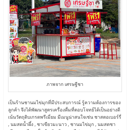
แฟ
รน
ไชส์,
รวม
แฟ
รน
ภาพจาก เศรษฐีชา
ไชส์
เป็นร้านชานมไข่มุกที่มีประสบการณ์ รู้ความต้องการของ
ขาย
ลูกค้า จึงได้พัฒนาสูตรเครื่องดื่มที่ตอบโจทย์ได้เป็นอย่างดี
เน้นวัตถุดิบเกรดพรีเมี่ยม มีเมนูน่าสนใจเช่น ชาสตอเบอร์รี่
, นมสดน้ำผึ้ง , ชาเขียวมะนาว , ชานมไข่มุก , นมสดชา