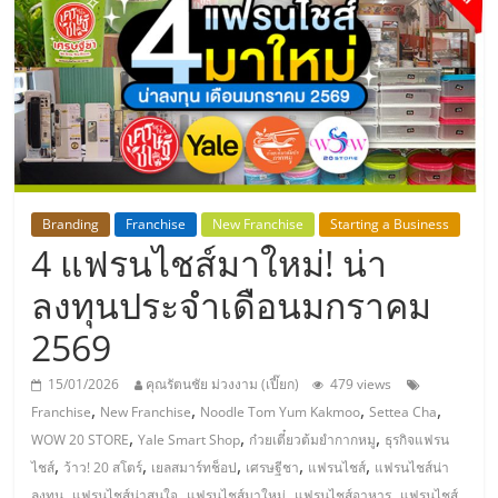
แห่ง
ประเทศไทย,
ThaiSMEsCenter,
รวม
Branding
Franchise
New Franchise
Starting a Business
4 แฟรนไชส์มาใหม่! น่า
ธุรกิจ
ลงทุนประจำเดือนมกราคม
เอ
2569
ส
15/01/2026
คุณรัตนชัย ม่วงงาม (เปี๊ยก)
479 views
,
,
,
,
Franchise
New Franchise
Noodle Tom Yum Kakmoo
Settea Cha
เอ็
,
,
,
WOW 20 STORE
Yale Smart Shop
ก๋วยเตี๋ยวต้มยำกากหมู
ธุรกิจแฟรน
,
,
,
,
,
ไชส์
ว้าว! 20 สโตร์
เยลสมาร์ทช็อป
เศรษฐีชา
แฟรนไชส์
แฟรนไชส์น่า
,
,
,
,
ลงทุน
แฟรนไชส์น่าสนใจ
แฟรนไชส์มาใหม่
แฟรนไชส์อาหาร
แฟรนไชส์