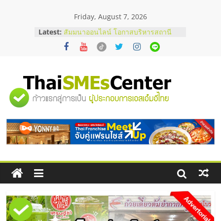
Skip
Friday, August 7, 2026
to
content
Latest:
อยากหาเงินทุน เพิ่มสภาพคล่องให้ธุรกิจ
เริ่มยังไงให้ผ่านฉลุย
สัมมนาออนไลน์ โอกาสบริหารสถานี
บริการน้ำมัน Shell
สัมมนาลงทุน แฟรนไชส์ยอนนี่
ThaiFranchise Meet Up จับคู่แฟรน
"ศูนย์
ไชส์ ครั้งที่ 8
ร้านเครื่องเสียงคุณภาพสูง พร้อม
โซลูชันระบบภาพและเสียง
รวม
บริษัท Cybersecurity ในไทยที่ไหนดี?
วิธีเลือกผู้ให้บริการให้คุ้มค่าและตอบ
โจทย์ธุรกิจ
ข้อมูล
ธุรกิจ
SME