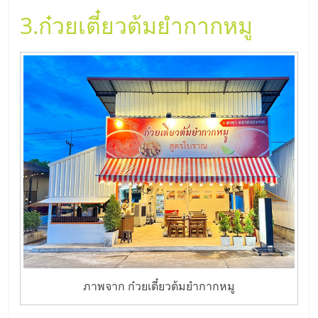
ศูนย์
3.
ก๋วยเตี๋ยวต้มยำกากหมู
รวม
แฟ
รน
ไชส์
พร้อม
ทำเล
สำหรับ
ภาพจาก ก๋วยเตี๋ยวต้มยำกากหมู