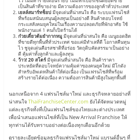
ไว ไม่มีค่ารายเดือนรายปี ไม่มีหักเปอร์เซ็นต์ยอดขาย
รน
เป็นสินค้าที่ขายง่าย มีความต้องการของลูกค้าทั่วประเทศ
เยลล์สมาร์ทช็อป
มีจุดเด่นที่น่าสนใจ คือ ระบบแฟรนไชส์
ไชส์,
ที่พร้อมสนันบสนุนผู้ลงทุนเป็นอย่างดี สินค้าตอบโจทย์
ศูนย์
กระแสสังคมยุคใหม่ในเรื่องความปลอดภัยที่พักอาศัย ใช้
รวม
พนักงานแค่ 1 คนก็เปิดร้านได้
แฟ
ก๋วยเตี๋ยวต้มยำกากหมู
มีจุดเด่นที่น่าสนใจ คือ เมนูยอดฮิต
ที่ขายดีทุกพื้นที่ทั่วประเทศ ขอแค่มีทำเลที่ดี โอกาสคืนทุน
รน
ไว ชูจุดเด่นคือรสชาติที่อร่อย วัตถุดิบคัดสรรมาเป็นอย่าง
ไชส์
ดี คุ้มค่าทั้งลูกค้าและผู้ลงทุน
พร้อม
ว้าว! 20 สโตร์
มีจุดเด่นที่น่าสนใจ คือ สินค้าราคา
ทำเล
ประหยัดที่ตอบโจทย์ความคุ้มค่าของคนยุคใหม่ มีโกดัง
สำหรับอัพเดทสินค้าให้ต่อเนื่อง เป็นแฟรนไชส์ที่พร้อม
สำหรับ
สร้างรายได้ต่อเนื่อง ความต้องการสินค้ามีสูงในทุกพื้นที่
เปิด
ร้าน
นอกเหนือจาก 4 แฟรนไชส์มาใหม่ และธุรกิจหลายอย่างที่
ปรึกษา
น่าสนใจ
ThaiFranchiseCenter.com
ยังได้จัดหมวดหมู่
ฟรี,
แต่ละธุรกิจทั้งที่เป็นแฟรนไชส์ของไทยและต่างประเทศ
บริการ
เพื่อนำเสนอแฟรนไชส์ที่เป็น New Arrival Franchise ให้
พัฒนา
ทุกท่านได้รับทราบอย่างต่อเนื่องทุกเดือนอีกด้วย
ระบบ
แฟ
ดูรายละเอียดข้อมูลธุรกิจแฟรนไชส์มาใหม่ แบรนด์อื่นๆ ที่