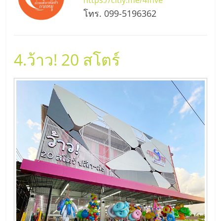
รน
โทร. 099-5196362
ไชส์"
4.
ว้าว! 20 สโตร์
"ศูนย์
รวม
ข้อมูล
ธุรกิจ
SME
แห่ง
ประเทศไทย,
ThaiSMEsCenter,
รวม
ธุรกิจ
เอ
ส
เอ็
มอี