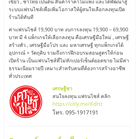
แฟ
เขียว , ชาไทย เป็นต้น สินค้าราคาไม่แพง และได้พัฒนาสู่
ระบบแฟรนไชส์เพื่อเพิ่มโอกาสให้ผู้สนใจเลือกลงทุนเปิด
รน
ร้านได้ทันที
ไชส์
ค่าแฟรนไชส์ 19,900 บาท งบการลงทุน 19,900 – 69,900
บาท มี 4 แพ็กเกจให้เลือกลงทุน คือเศรษฐีมือใหม่ , เศรษฐี
สร้างตัว , เศรษฐีมือโปร และ มหาเศรษฐี ทุกแพ็กเกจได้
แฟ
อุปกรณ์ + วัตถุดิบ รวมถึงการฝึกอบรมสอนสูตรให้ก่อน
เปิดร้าน เป็นแฟรนไชส์ที่ไม่หักเปอร์เซ็นต์ยอดขาย ไม่มีค่า
รน
ธรรมเนียมรายปี เหมาะสำหรับคนที่ต้องการสร้างอาชีพ
ทั่วประเทศ
ไชส์
เศรษฐีชา
สนใจลงทุน แฟรนไชส์ คลิก
ขาย
https://citly.me/IFdHz
โทร. 095-1917191
หน้า
บ้าน