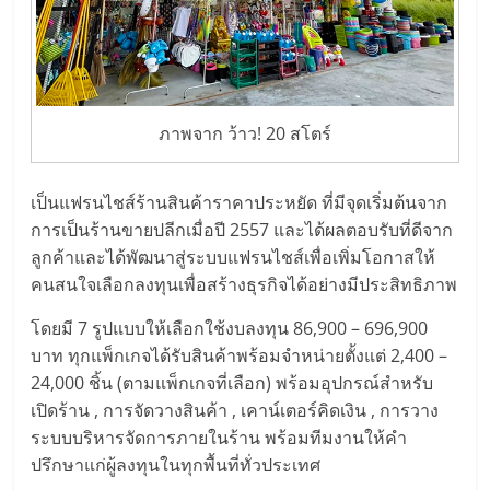
ไทย,
SMEs,
แฟ
รน
ไชส์,
ที่
ภาพจาก ว้าว! 20 สโตร์
ปรึกษา
แฟ
เป็นแฟรนไชส์ร้านสินค้าราคาประหยัด ที่มีจุดเริ่มต้นจาก
รน
การเป็นร้านขายปลีกเมื่อปี 2557 และได้ผลตอบรับที่ดีจาก
ไชส์,
ลูกค้าและได้พัฒนาสู่ระบบแฟรนไชส์เพื่อเพิ่มโอกาสให้
รวม
คนสนใจเลือกลงทุนเพื่อสร้างธุรกิจได้อย่างมีประสิทธิภาพ
แฟ
รน
โดยมี 7 รูปแบบให้เลือกใช้งบลงทุน 86,900 – 696,900
ไชส์
บาท ทุกแพ็กเกจได้รับสินค้าพร้อมจำหน่ายตั้งแต่ 2,400 –
ขาย
24,000 ชิ้น (ตามแพ็กเกจที่เลือก) พร้อมอุปกรณ์สำหรับ
แฟ
เปิดร้าน , การจัดวางสินค้า , เคาน์เตอร์คิดเงิน , การวาง
รน
ระบบบริหารจัดการภายในร้าน พร้อมทีมงานให้คำ
ไชส์
ปรึกษาแก่ผู้ลงทุนในทุกพื้นที่ทั่วประเทศ
แฟ