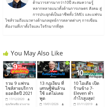
ด้านวารสารมากว่า10ปี สะสมความรู้
หลากหลายแนวทั้งด้านการเกษตร สังคม สู่
การประยุกต์เป็นอาชีพทั้ง SMEs และแฟรน
ไชส์รวมถึงแนวทางด้านกลยุทธ์การตลาดต่างๆ การเขียน
คืองานที่เราตั้งใจและใจรักมากที่สุด
You May Also Like
รวม 9 แฟรน
13 กฎเงียบ ที่
10 ไอเดีย เปิด
ไชส์สายบริการ
เศรษฐีพันล้าน
ร้านข้าง 7-
ยอดฮิตปี 2021
ใช้ แต่ไม่เคย
Eleven ทำ
พูด
กำไรสูงสุด!
17/12/2020
คุณรัตนชัย ม่วงงาม
19/01/2026
01/11/2019