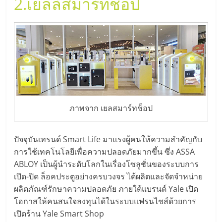
2.
เยลล์สมาร์ทช็อป
ลงทุน
น้อย
คืน
ทุน
ภาพจาก เยลสมาร์ทช็อป
ไว,
ปัจจุบันเทรนด์ Smart Life มาแรงผู้คนให้ความสำคัญกับ
ที่
การใช้เทคโนโลยีเพื่อความปลอดภัยมากขึ้น ซึ่ง ASSA
ABLOY เป็นผู้นำระดับโลกในเรื่องโซลูชั่นของระบบการ
เปิด-ปิด ล็อคประตูอย่างครบวงจร ได้ผลิตและจัดจำหน่าย
ปรึกษา
ผลิตภัณฑ์รักษาความปลอดภัย ภายใต้แบรนด์ Yale เปิด
โอกาสให้คนสนใจลงทุนได้ในระบบแฟรนไชส์ด้วยการ
การ
เปิดร้าน Yale Smart Shop