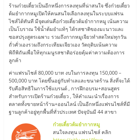
เปิด
ร้านก๋วยเตี๋ยวเป็นอีกหนึ่งการลงทุนที่น่าสนใจ ซึ่งก๋วยเตี๋ยว
ต้มยำกากหมูเปิดให้คนสนใจเลือกลงทุนในระบบแฟรน
ร้าน
ไชส์ได้ทันที มีจุดเด่นคือก๋วยเตี๋ยวต้มยำกากหมู เน้นความ
เป็นโบราณ ใช้น้ำต้มยำแท้ๆ ได้รสชาติของมะนาวและ
ปรึกษา
ซอสปรุงสูตรเฉพาะ รวมถึงกากหมูเจียวทำสดใหม่ทุกวัน
ถั่วคั่วเองรวมถึงกระเทียมเจียวเอง วัตถุดิบเน้นความ
พิถีพิถันเพื่อให้ทุกเมนูรสชาติอร่อยคุ้มค่าความต้องการ
ฟรี,
ลูกค้า
บริการ
ค่าแฟรนไชส์ 80,000 บาท งบในการลงทุน 150,000 –
500,000 บาท โดยขึ้นอยู่กับทำเลและขนาดร้าน สิ่งที่จะได้
พัฒนา
รับคือสิทธิในการใช้แบรนด์ , การฝึกอบรม+สอนสูตร
สำหรับการเปิดร้านก๋วยเตี๋ยว , ให้คำแนะนำเรื่องการ
ตลาดทั้งขายหน้าร้าน+ออนไลน์ เป็นอีกหนึ่งแฟรนไชส์ที่มี
ระบบ
ฐานลูกค้าอยู่ทุกพื้นที่ทั่วประเทศ ปัจจุบันมี 44 สาขา
แฟ
ก๋วยเตี๋ยวต้มยำกากหมู
สนใจลงทุน แฟรนไชส์ คลิก
https://citly.me/4fnve