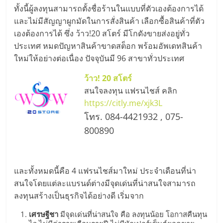
รน
ทั้งนี้ผู้ลงทุนสามารถตั้งชื่อร้านในแบบที่ตัวเองต้องการได้
ไชส์
และไม่มีสัญญาผูกมัดในการสั่งสินค้า เลือกซื้อสินค้าที่ตัว
ขาย
เองต้องการได้ ซึ่ง ว้าว!20 สโตร์ มีโกดังขายส่งอยู่ทั่ว
หน้า
ประเทศ หมดปัญหาสินค้าขาดสต็อก พร้อมอัพเดทสินค้า
บ้าน
ใหม่ให้อย่างต่อเนื่อง ปัจจุบันมี 96 สาขาทั่วประเทศ
ลงทุน
น้อย
ว้าว! 20 สโตร์
คืน
สนใจลงทุน แฟรนไชส์ คลิก
ทุน
https://citly.me/xjk3L
ไว,
โทร. 084-4421932 , 075-
ที่
800890
ปรึกษา
การ
ลงทุน
และทั้งหมดนี้คือ 4 แฟรนไชส์มาใหม่ ประจำเดือนที่น่า
และ
สนใจโดยแต่ละแบรนด์ต่างมีจุดเด่นที่น่าสนใจสามารถ
ขยาย
ลงทุนสร้างเป็นธุรกิจได้อย่างดี เริ่มจาก
สา
ขา
เศรษฐีชา
มีจุดเด่นที่น่าสนใจ คือ ลงทุนน้อย โอกาสคืนทุน
แฟ