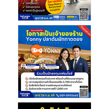
แฟ
รน
ไชส์
แฟ
รน
ไชส์
ขาย
หน้า
บ้าน