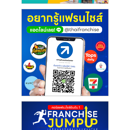
ศูนย์
รวม
แฟ
รน
ไชส์
พร้อม
ทำเล
สำหรับ