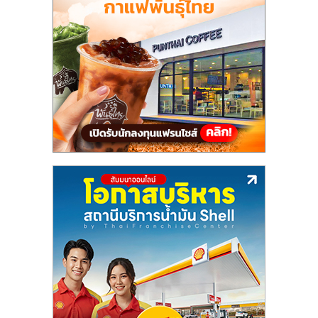
แฟ
รน
ไชส์,
รวม
แฟ
รน
ไชส์
ขาย