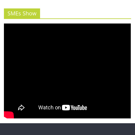
รน
ไชส์"
SMEs Show