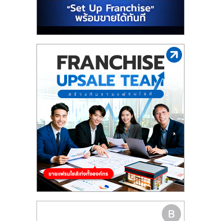
รน
ไชส์"
"ศูนย์
รวม
ข้อมูล
ธุรกิจ
SME
แห่ง
ประเทศไทย,
ThaiSMEsCenter,
รวม
ธุรกิจ
เอ
ส
เอ็
มอี