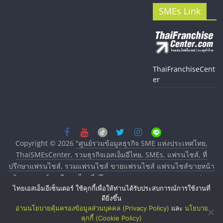
SMEs Link
ThaiFranchiseCent
er
Copyright © 2026
"ศูนย์รวมข้อมูลธุรกิจ SME แห่งประเทศไทย,
ThaiSMEsCenter, รวมธุรกิจเอสเอ็มอีไทย, SMEs, แฟรนไชส์, ที่
ปรึกษาแฟรนไชส์, รวมแฟรนไชส์ ขายแฟรนไชส์ แฟรนไชส์ขายหน้า
บ้าน ลงทุนน้อย คืนทุนไว, ที่ปรึกษาการลงทุนและขยายสาขาแฟรน
ไทยเอสเอ็มอีเซ็นเตอร์ ใช้คุกกี้เพื่อให้ท่านได้รับประสบการณ์การใช้งานที่
ไชส์, ศูนย์รวมแฟรนไชส์ พร้อมทำเลสำหรับเปิดร้าน ปรึกษาฟรี,
ดียิ่งขึ้น
บริการพัฒนาระบบแฟรนไชส์"
. All rights reserved.
อ่านนโยบายคุ้มครองข้อมูลส่วนบุคคล (Privacy Policy)
และ
นโยบาย
คุกกี้ (Cookie Policy)