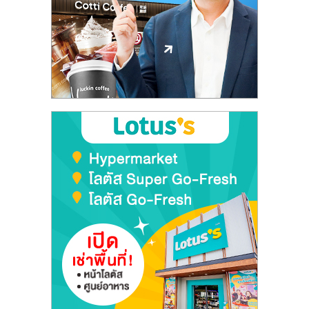
ลงทุน
และ
ขยาย
สา
ขา
แฟ
รน
ไชส์,