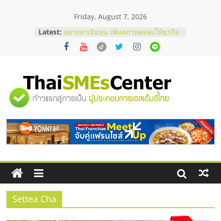
Skip
Friday, August 7, 2026
to
บริษัท Cybersecurity ในไทยที่ไหนดี?
content
Latest:
วิธีเลือกผู้ให้บริการให้คุ้มค่าและตอบ
โจทย์ธุรกิจ
อยากหาเงินทุน เพิ่มสภาพคล่องให้ธุรกิจ
เริ่มยังไงให้ผ่านฉลุย
สัมมนาออนไลน์ โอกาสบริหารสถานี
บริการน้ำมัน Shell
"ศูนย์
สัมมนาลงทุน แฟรนไชส์ยอนนี่
ThaiFranchise Meet Up จับคู่แฟรน
ไชส์ ครั้งที่ 8
รวม
ร้านเครื่องเสียงคุณภาพสูง พร้อม
โซลูชันระบบภาพและเสียง
ข้อมูล
ธุรกิจ
SME
Settea Cha