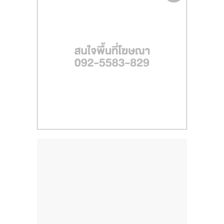
ไทย,
SMEs,
แฟ
รน
ไชส์,
ที่
ปรึกษา
แฟ
รน
ไชส์,
รวม
แฟ
รน
ไชส์
ขาย
แฟ
รน
ไชส์
แฟ