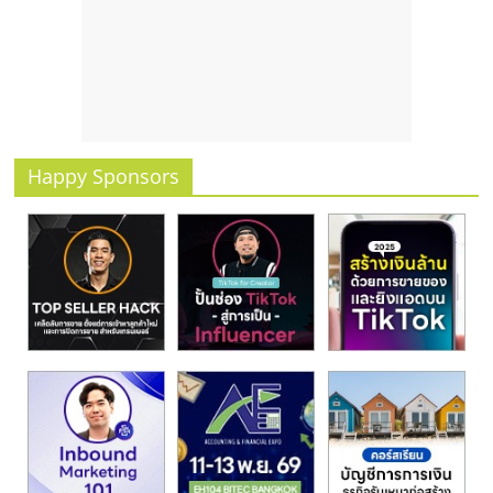
รน
ไชส์
ขาย
หน้า
บ้าน
ลงทุน
น้อย
Happy Sponsors
คืน
ทุน
ไว,
ที่
ปรึกษา
การ
ลงทุน
และ
ขยาย
สา
ขา
แฟ