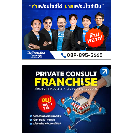
เปิด
ร้าน
ปรึกษา
ฟรี,
บริการ
พัฒนา
ระบบ
แฟ