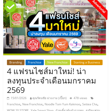
แห่ง
ประเทศไทย,
ThaiSMEsCenter,
รวม
ธุรกิจ
Branding
Franchise
New Franchise
Starting a Business
4 แฟรนไชส์มาใหม่! น่า
เอ
ลงทุนประจำเดือนมกราคม
ส
2569
เอ็
15/01/2026
คุณรัตนชัย ม่วงงาม (เปี๊ยก)
478 views
,
,
,
,
Franchise
New Franchise
Noodle Tom Yum Kakmoo
Settea Cha
,
,
,
WOW 20 STORE
Yale Smart Shop
ก๋วยเตี๋ยวต้มยำกากหมู
ธุรกิจแฟรน