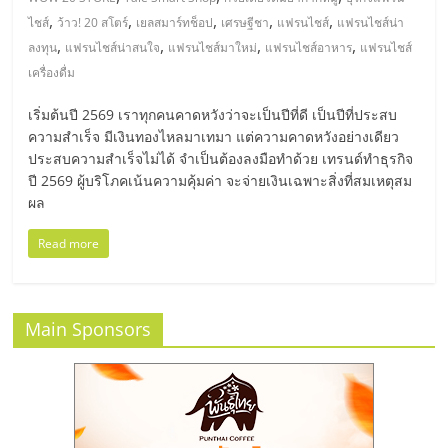
มอี
,
,
,
,
,
ไชส์
ว้าว! 20 สโตร์
เยลสมาร์ทช็อป
เศรษฐีชา
แฟรนไชส์
แฟรนไชส์น่า
,
,
,
,
ลงทุน
แฟรนไชส์น่าสนใจ
แฟรนไชส์มาใหม่
แฟรนไชส์อาหาร
แฟรนไชส์
ไทย,
เครื่องดื่ม
SMEs,
เริ่มต้นปี 2569 เราทุกคนคาดหวังว่าจะเป็นปีที่ดี เป็นปีที่ประสบ
ความสำเร็จ มีเงินทองไหลมาเทมา แต่ความคาดหวังอย่างเดียว
ประสบความสำเร็จไม่ได้ จำเป็นต้องลงมือทำด้วย เทรนด์ทำธุรกิจ
แฟ
ปี 2569 ผู้บริโภคเน้นความคุ้มค่า จะจ่ายเงินเฉพาะสิ่งที่สมเหตุสม
ผล
รน
Read more
ไชส์,
Main Sponsors
ที่
ปรึกษา