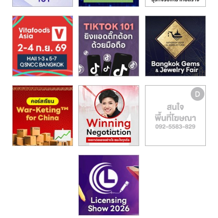
รน
ไชส์,
ศูนย์
รวม
แฟ
รน
ไชส์
พร้อม
ทำเล
สำหรับ
เปิด
ร้าน
ปรึกษา
ฟรี,
บริการ
พัฒนา
ระบบ
แฟ