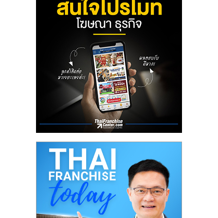
ลงทุน
น้อย
คืน
ทุน
ไว,
ที่
ปรึกษา
การ