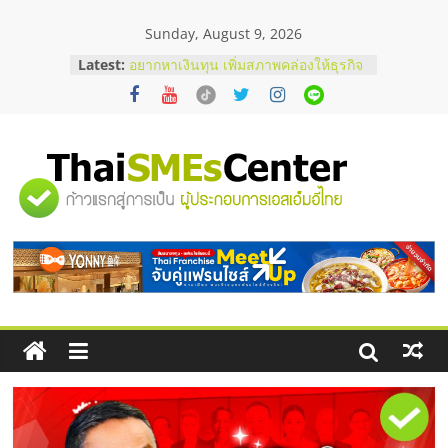
Skip
Sunday, August 9, 2026
to
content
Latest:
บริษัท Cybersecurity ในไทยที่ไหนดี?
วิธีเลือกผู้ให้บริการให้คุ้มค่าและตอบ
โจทย์ธุรกิจ
อยากหาเงินทุน เพิ่มสภาพคล่องให้ธุรกิจ
เริ่มยังไงให้ผ่านฉลุย
สัมมนาออนไลน์ โอกาสบริหารสถานี
"ศูนย์
บริการน้ำมัน Shell
สัมมนาลงทุน แฟรนไชส์ยอนนี่
ThaiFranchise Meet Up จับคู่แฟรน
รวม
ไชส์ ครั้งที่ 8
ร้านเครื่องเสียงคุณภาพสูง พร้อม
โซลูชันระบบภาพและเสียง
ข้อมูล
ธุรกิจ
SME