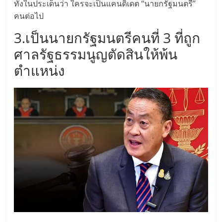
ทั้งในประเด็นว่า ใครจะเป็นแคนดิเดต “นายกรัฐมนตรี”
ลงทุน
คนต่อไป
3.เป็นนายกรัฐมนตรีคนที่ 3 ที่ถูก
น้อย
ศาลรัฐธรรมนูญตัดสินให้พ้น
ตำแหน่ง
คืน
ทุน
ไว,
ที่
ปรึกษา
การ