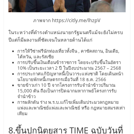
รน
ไชส์
ขาย
ภาพจาก https://citly.me/lhzpV
หน้า
บ้าน
ในระหว่างที่ดำรงตำแหน่งนายกรัฐมนตรีแม้จะยังไม่ครบ
ลงทุน
ปีแต่ก็มีผลงานที่ชัดเจนในหลายด้านได้แก่
น้อย
การให้วีซ่าฟรีนักท่องเที่ยวทั้งจีน , คาซัคสถาน, อินเดีย,
คืน
ไต้หวัน, และรัสเซีย
ทุน
การปรับขึ้นเงินเดือนข้าราชการ โดยจะปรับขึ้นในอัตรา
ไว,
10% เป็นระยะเวลา 2 ปี ในปีงบประมาณ 2567 – 2568
การประกาศแก้ปัญหาหนี้เป็นวาระแห่งชาติ โดยเดินหน้า
ที่
นโยบายพักหนี้เกษตรกรเมื่อวันที่ 18 ธ.ค. 2566
ปรึกษา
ขายข้าวเก่า 10 ปี จากโครงการรับจำนำข้าวปริมาณ
การ
15,000 ตัน ถือเป็นการปิดฉากมหากาพย์โครงการรับ
ลงทุน
จำนำข้าว
การผลักดัน ร่าง พ.ร.บ.แก้ไขเพิ่มเติมประมวลกฎหมาย
และ
แพ่งและพาณิชย์แพ่งและพาณิชย์ หรือ กฎหมายสมรสเท่า
ขยาย
เทียม
สา
ขา
8.ขึ้นปกนิตยสาร TIME ฉบับวันที่
แฟ