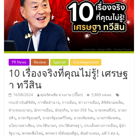
แห่ง
ประเทศไทย,
ThaiSMEsCenter,
รวม
PR News
Review
Special
Uncategorized
10 เรื่องจริงที่คุณไม่รู้! เศรษฐ
ธุรกิจ
า ทวีสิน
เอ
16/08/2024
คุณรัตนชัย ม่วงงาม (เปี๊ยก)
5,869 views
,
,
,
,
,
กระเป๋าเงินดิจิทัล
การยึดอำนาจ
การเมือง
ข่าวการเมือง
ดิจิทัลวอลเล็ต
ส
,
,
,
,
,
ตำแหน่งนายก
นักการเมือง
นักธุรกิจ
นายก 358 วัน
นายกคนที่30
นายก
,
,
,
,
,
ปลิว
นายกรัฐมนตรี
นายกรัฐมนตรีไทย
นายกส้มหล่น
นายกฯส้มหล่น
เอ็
,
,
,
,
นโยบายหาเสียง
ประวัตินายก
ประวัติเศรษฐา
ประเด็นทางการเมือง
ผู้นำ
,
,
,
,
,
รัฐบาล
พรรคเพื่อไทย
พรรคเรามีต้นทุนที่สูง
พ้นตำแหน่ง
มติ 5 ต่อ 4