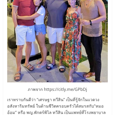
แฟ
รน
ไชส์,
รวม
แฟ
รน
ไชส์
ภาพจาก https://citly.me/GPbDj
ขาย
เราทราบกันดีว่า “เศรษฐา ทวีสิน” เป็นที่รู้จักในแวดวง
อสังหาริมทรัพย์ ในด้านชีวิตครอบครัวได้สมรสกับ”หมอ
อ้อม” หรือ พญ.พักตร์พิไล ทวีสิน เป็นแพทย์ที่โรงพยาบาล