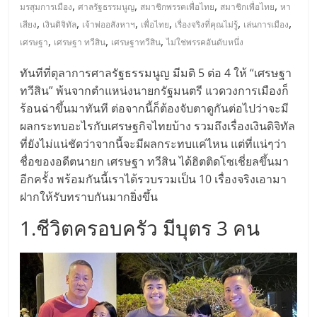
มอี
,
,
,
,
มรสุมการเมือง
ศาลรัฐธรรมนูญ
สมาชิกพรรคเพื่อไทย
สมาชิกเพื่อไทย
หา
,
,
,
,
,
,
เสียง
เงินดิจิทัล
เจ้าพ่ออสังหาฯ
เพื่อไทย
เรื่องจริงที่คุณไม่รู้
เล่นการเมือง
ไทย,
,
,
,
เศรษฐา
เศรษฐา ทวีสิน
เศรษฐาทวีสิน
ไม่ใช่พรรคอันดับหนึ่ง
ทันทีที่ตุลาการศาลรัฐธรรมนูญ มีมติ 5 ต่อ 4 ให้ “เศรษฐา
SMEs,
ทวีสิน” พ้นจากตำแหน่งนายกรัฐมนตรี แวดวงการเมืองก็
ร้อนฉ่าขึ้นมาทันที ต่อจากนี้ก็ต้องจับตาดูกันต่อไปว่าจะมี
แฟ
ผลกระทบอะไรกับเศรษฐกิจไทยบ้าง รวมถึงเรื่องเงินดิจิทัล
ที่ยังไม่แน่ชัดว่าจากนี้จะมีผลกระทบแค่ไหน แต่ที่แน่ๆว่า
รน
ชื่อของอดีตนายก เศรษฐา ทวีสิน ได้ฮิตติดโซเชี่ยลขึ้นมา
อีกครั้ง พร้อมกันนี้เราได้รวบรวมเป็น 10 เรื่องจริงเอามา
ไชส์,
ฝากให้รับทราบกันมากยิ่งขึ้น
1.ชีวิตครอบครัว มีบุตร 3 คน
ที่
ปรึกษา