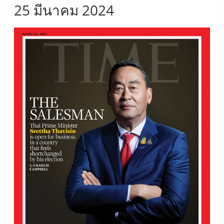
25 มีนาคม 2024
รน
ไชส์,
ศูนย์
รวม
แฟ
รน
ไชส์
พร้อม
ทำเล
สำหรับ
เปิด
ร้าน
ปรึกษา
ฟรี,
บริการ
พัฒนา
ระบบ
แฟ