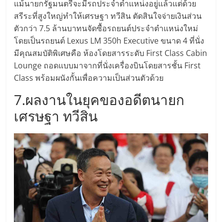
ไทย,
แม้นายกรัฐมนตรีจะมีรถประจำตำแหน่งอยู่แล้วแต่ด้วย
SMEs,
สรีระที่สูงใหญ่ทำให้เศรษฐา ทวีสิน ตัดสินใจจ่ายเงินส่วน
แฟ
ตัวกว่า 7.5 ล้านบาทนจัดซื้อรถยนต์ประจำตำแหน่งใหม่
รน
โดยเป็นรถยนต์ Lexus LM 350h Executive ขนาด 4 ที่นั่ง
ไชส์,
มีคุณสมบัติพิเศษคือ ห้องโดยสารระดับ First Class Cabin
ที่
Lounge ถอดแบบมาจากที่นั่งเครื่องบินโดยสารชั้น First
ปรึกษา
Class พร้อมผนังกั้นเพื่อความเป็นส่วนตัวด้วย
แฟ
รน
7.ผลงานในยุคของอดีตนายก
ไชส์,
เศรษฐา ทวีสิน
รวม
แฟ
รน
ไชส์
ขาย
แฟ
รน
ไชส์
แฟ