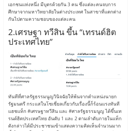
แฟ
เอกชนแห่งหนึ่ง มีบุตรด้วยกัน 3 คน ซึ่งแต่ละคนจบการ
รน
ศึกษาจากมหาวิทยาลัยในต่างประเทศ ในสาขาที่แตกต่าง
กันไปตามความชอบของแต่ละคน
ไชส์
2.เศรษฐา ทวีสิน ขึ้น “เทรนด์ฮิต
ประเทศไทย”
แฟ
รน
ไชส์
ขาย
ทันทีที่ศาลรัฐธรรมนูญวินิจฉัยให้พ้นจากตำแหน่งนายก
รัฐมนตรี กระแสในโซเชี่ยลเกี่ยวกับเรื่องนี้ก็ร้อนแรงทันที
หน้า
แฮชแท็ก #เศรษฐาทวีสิน และ #ศาลรัฐธรรมนูญ ได้ขึ้นเท
รนด์ฮิตประเทศไทย อันดับ 1 และ 2 ตามลำดับภายในแท็ก
บ้าน
ดังกล่าวได้มีประชาชนเข้าแสดงความคิดเห็นจำนวนมาก