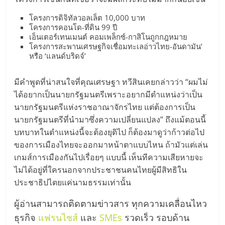
โครงการดิจิทัลวอลเล็ต 10,000 บาท
โครงการคอนโด-ที่ดิน 99 ปี
เอ็นเตอร์เทนเมนต์ คอมเพล็กซ์-กาสิโนถูกกฎหมาย
โครงการสะพานเศรษฐกิจเชื่อมทะเลอ่าวไทย-อันดามัน’
หรือ ‘แลนด์บริดจ์’
มีคำพูดที่น่าสนใจที่คุณเศรษฐา ทวีสินเคยกล่าวว่า “ผมไม่
ได้อยากเป็นนายกรัฐมนตรีเพราะอยากมีตำแหน่งว่าเป็น
นายกรัฐมนตรีแห่งราชอาณาจักรไทย แต่ต้องการเป็น
นายกรัฐมนตรีที่นำมาซึ่งความเปลี่ยนแปลง” ถึงแม้ตอนนี้
บทบาทในตำแหน่งนี้จะต้องยุติไป ก็ต้องมาดูว่าก้าวต่อไป
ของการเมืองไทยจะออกมาหน้าตาแบบไหน ถ้ามัวแต่เล่น
เกมส์การเมืองกันไปเรื่อยๆ แบบนี้ เห็นทีความเสียหายจะ
ไม่ได้อยู่ที่ใครนอกจากประชาชนคนไทยผู้มีสิทธิใน
ประชาธิปไตยแค่นามธรรมเท่านั้น
ผู้อ่านสามารถติดตามข่าวสาร ทุกความเคลื่อนไหว
ธุรกิจ
แฟรนไชส์
และ
SMEs
รวดเร็ว รอบด้าน