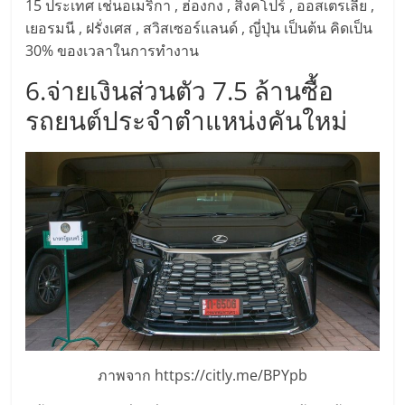
รน
15 ประเทศ เช่นอเมริกา , ฮ่องกง , สิงคโปร์ , ออสเตรเลีย ,
เยอรมนี , ฝรั่งเศส , สวิสเซอร์แลนด์ , ญี่ปุ่น เป็นต้น คิดเป็น
ไชส์"
30% ของเวลาในการทำงาน
6.จ่ายเงินส่วนตัว 7.5 ล้านซื้อ
"ศูนย์
รถยนต์ประจำตำแหน่งคันใหม่
รวม
ข้อมูล
ธุรกิจ
SME
แห่ง
ประเทศไทย,
ThaiSMEsCenter,
รวม
ธุรกิจ
เอ
ส
เอ็
ภาพจาก https://citly.me/BPYpb
มอี