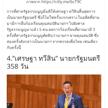
ภาพจาก https://citly.me/bcT9C
ลงทุน
การที่ศาลรัฐธรรมนูญมีมติให้เศรษฐา ทวีสินสิ้นสุดการ
เป็นนายกรัฐมนตรี ซึ่งก็ไม่ใช่ครั้งแรกเพราะในอดีตที่ผ่าน
และ
มามีการยื่นร้องเรียนคุณสมบัตินายกฯ ไปยังศาล
รัฐธรรมนูญมาแล้ว 5 คน ผลการร้องเรียนที่ผ่านมามี 3
ขยาย
ครั้งที่ศาลรัฐธรรมนูญตัดสินว่านายกฯ ขาดคุณสมบัติ ซึ่ง
สองครั้งดังกล่าวเป็นนายกฯ จากพรรคเพื่อไทย เช่นเดียว
สา
กับครั้งนี้
4.”เศรษฐา ทวีสิน” นายกรัฐมนตรี
ขา
358 วัน
แฟ
รน
ไชส์,