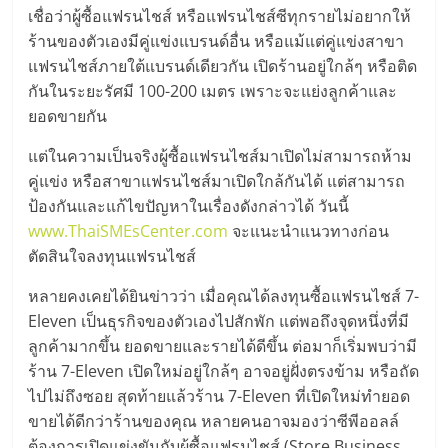
มอี
เชื่อว่าผู้ซื้อแฟรนไชส์ หรือแฟรนไชส์ซีทุกรายไม่อยากให้
ร้านของตัวเองมีคู่แข่งแบรนด์อื่น หรือแม้แต่คู่แข่งสาขา
ไทย,
แฟรนไชส์ภายใต้แบรนด์เดียวกัน เปิดร้านอยู่ใกล้ๆ หรือติด
กันในระยะรัศมี 100-200 เมตร เพราะจะแย่งลูกค้าและ
SMEs,
ยอดขายกัน
แต่ในความเป็นจริงผู้ซื้อแฟรนไชส์มาเปิดไม่สามารถห้าม
แฟ
คู่แข่ง หรือสาขาแฟรนไชส์มาเปิดใกล้กันได้ แต่สามารถ
ป้องกันและแก้ไขปัญหาในเรื่องดังกล่าวได้ วันนี้
รน
www.ThaiSMEsCenter.com
จะแนะนำแนวทางก่อน
ตัดสินใจลงทุนแฟรนไชส์
ไชส์,
หลายคงเคยได้ยินข่าวว่า เมื่อคุณได้ลงทุนซื้อแฟรนไชส์ 7-
Eleven เป็นธุรกิจของตัวเองไปสักพัก แต่พอถึงจุดหนึ่งที่มี
ที่
ลูกค้ามากขึ้น ยอดขายและรายได้ดีขึ้น ต่อมาก็เริ่มพบว่ามี
ร้าน 7-Eleven เปิดใหม่อยู่ใกล้ๆ อาจอยู่ฝั่งตรงข้าม หรือถัด
ปรึกษา
ไปไม่ถึงซอย สุดท้ายแล้วร้าน 7-Eleven ที่เปิดใหม่ทำยอด
ขายได้ดีกว่าร้านของคุณ หลายคนอาจมองว่าซีพีออลล์
ต้องการเปิดแข่งขันกับผู้ซื้อแฟรนไชส์ (Store Business