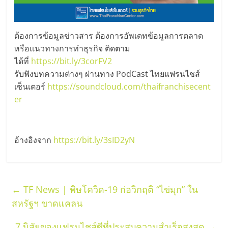
รน
ไชส์,
ศูนย์
ต้องการข้อมูลข่าวสาร ต้องการอัพเดทข้อมูลการตลาด
รวม
หรือแนวทางการทำธุรกิจ ติดตาม
แฟ
ได้ที่
https://bit.ly/3corFV2
รน
รับฟังบทความต่างๆ ผ่านทาง PodCast ไทยแฟรนไชส์
ไชส์
เซ็นเตอร์
https://soundcloud.com/thaifranchisecent
พร้อม
er
ทำเล
สำหรับ
เปิด
อ้างอิงจาก
https://bit.ly/3sID2yN
ร้าน
ปรึกษา
ฟรี,
บริการ
←
TF News | พิษโควิด-19 ก่อวิกฤติ “ไข่มุก” ใน
พัฒนา
สหรัฐฯ ขาดแคลน
ระบบ
แฟ
7 นิสัยของแฟรนไชส์ซีที่ประสบความสำเร็จสูงสุด
→