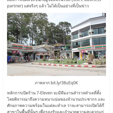
แฟ
partner) แต่จริงๆ แล้ว ไม่ได้เป็นอย่างที่เป็นข่าว
รน
ไชส์,
รวม
แฟ
รน
ไชส์
ภาพจาก bit.ly/38uEq0K
หลักการเปิดร้าน 7-Eleven จะมีทีมงานสำรวจทำเลที่ตั้ง
ขาย
โดยพิจารณาถึงความหนาแน่นของจำนวนประชากร และ
ศักยภาพความพร้อมในแต่ละทำเล ว่าจะสามารถเปิดได้กี่
สาขาในพื้นที่นั้นๆ เพื่อรองรับและอำนวยความสะดวกแก่