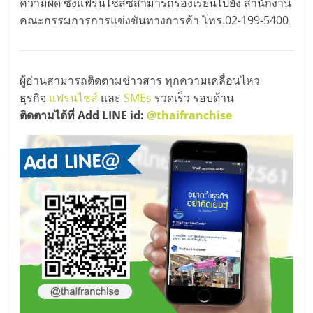
ความผิด ซึ่งแฟรนไชส์ซีสามารถร้องเรียนไปยัง สำนักงาน
รน
คณะกรรมการการแข่งขันทางการค้า โทร.02-199-5400
ไชส์
ขาย
หน้า
บ้าน
ผู้อ่านสามารถติดตามข่าวสาร ทุกความเคลื่อนไหว
ลงทุน
ธุรกิจ
แฟรนไชส์
และ
SMEs
รวดเร็ว รอบด้าน
น้อย
ติดตามได้ที่ Add LINE id:
@thaifranchise
คืน
ทุน
ไว,
ที่
ปรึกษา
การ
ลงทุน
และ
ขยาย
สา
ขา
แฟ