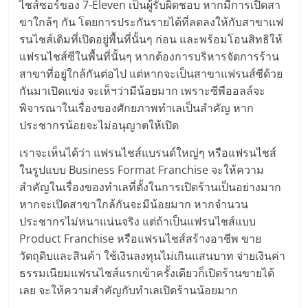
ไชส์ซอร์ของ 7-Eleven เป็นผู้รับผิดชอบ หากมีการเปิดสา
ศูนย์
ขาใกล้ๆ กัน โดยการประกันรายได้ที่ลดลงให้กับสาขาแฟ
รนไชส์เดิมที่เปิดอยู่พื้นที่นั้นๆ ก่อน และพร้อมโอนสิทธิให้
รวม
แฟรนไชส์ซีในพื้นที่นั้นๆ หากต้องการบริหารจัดการร้าน
สาขาที่อยู่ใกล้กันต่อไป แต่หากจะเป็นสาขาแฟรนส์ซีด้วย
แฟ
กันมาเปิดแข่ง จะเห็ฯว่ามีน้อยมาก เพราะซีพีออลล์จะ
พิจารณาในเรื่องของศักยภาพทำเลเป็นสำคัญ หาก
รน
ประชากรน้อยจะไม่อนุญาตให้เปิด
เราจะเห็นได้ว่า แฟรนไชส์แบรนด์ใหญ่ๆ หรือแฟรนไชส์
ไชส์
ในรูปแบบ Business Format Franchise จะให้ความ
สำคัญในเรื่องของทำเลที่ตั้งในการเปิดร้านเป็นอย่างมาก
พร้อม
หากจะเปิดสาขาใกล้กันจะมีน้อยมาก หากจำนวน
ประชากรไม่หนาแน่นจริง แต่ถ้าเป็นแฟรนไชส์แบบ
ทำเล
Product Franchise หรือแฟรนไชส์สร้างอาชีพ ขาย
วัตถุดิบและสินค้า ใช้เงินลงทุนไม่เกินแสนบาท จ่ายเงินค่า
ธรรมเนียมแฟรนไชส์แรกเข้าครั้งเดียวก็เปิดร้านขายได้
สำหรับ
เลย จะให้ความสำคัญกับทำเลเปิดร้านน้อยมาก