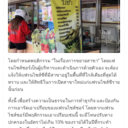
ไทย,
SMEs,
แฟ
รน
ไชส์,
ที่
ปรึกษา
แฟ
รน
โดยกำหนดพฤติกรรม “ในเรื่องการขยายสาขา” โดยแฟ
ไชส์,
รนไชส์ซอร์เป็นผู้บริหารและดำเนินการด้วยตัวเอง จะต้อง
รวม
แจ้งให้แฟรนไชส์ซีที่มีสาขาอยู่ในพื้นที่ที่ใกล้เคียงที่สุดได้
แฟ
ทราบ และให้สิทธิในการเปิดสาขาใหม่แก่แฟรนไชส์ซีราย
รน
นั้นก่อน
ไชส์
ขาย
ทั้งนี้ เพื่อสร้างความเป็นธรรมในการทำธุรกิจ และป้องกัน
แฟ
การเอารัดเอาเปรียบของแฟรนไชส์ซอร์ โดยหากแฟรน
รน
ไชส์ซอร์มีพฤติกรรมเอาเปรียบเช่นนี้ จะมีโทษปรับทาง
ไชส์
ปกครองในอัตราไม่เกิน 10% ของรายได้ในปีที่กระทำ
แฟ