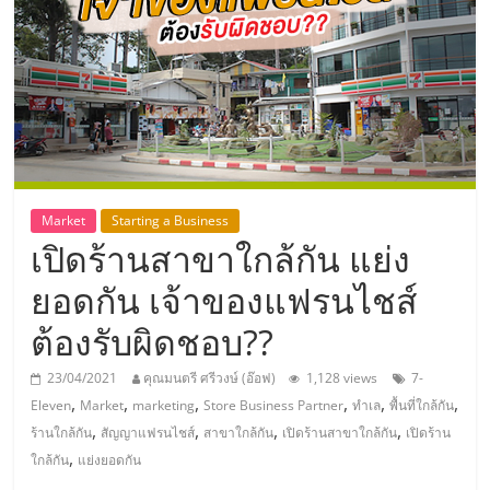
แห่ง
ประเทศไทย,
ThaiSMEsCenter,
รวม
Market
Starting a Business
เปิดร้านสาขาใกล้กัน แย่ง
ธุรกิจ
ยอดกัน เจ้าของแฟรนไชส์
เอ
ต้องรับผิดชอบ??
ส
23/04/2021
คุณมนตรี ศรีวงษ์ (อ๊อฟ)
1,128 views
7-
,
,
,
,
,
,
Eleven
Market
marketing
Store Business Partner
ทำเล
พื้นที่ใกล้กัน
เอ็
,
,
,
,
ร้านใกล้กัน
สัญญาแฟรนไชส์
สาขาใกล้กัน
เปิดร้านสาขาใกล้กัน
เปิดร้าน
,
ใกล้กัน
แย่งยอดกัน