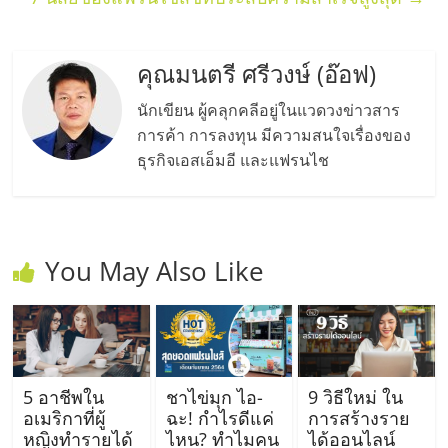
รน
ไชส์"
คุณมนตรี ศรีวงษ์ (อ๊อฟ)
นักเขียน ผู้คลุกคลีอยู่ในแวดวงข่าวสาร
การค้า การลงทุน มีความสนใจเรื่องของ
ธุรกิจเอสเอ็มอี และแฟรนไช
You May Also Like
5 อาชีพใน
ชาไข่มุก ไอ-
9 วิธีใหม่ ใน
อเมริกาที่ผู้
ฉะ! กำไรดีแค่
การสร้างราย
หญิงทำรายได้
ไหน? ทำไมคน
ได้ออนไลน์