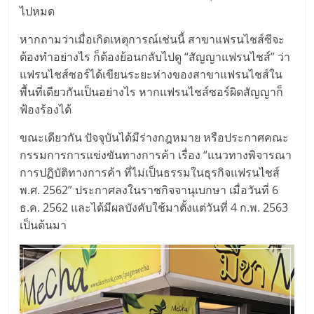
รน
ไปหมด
ไชส์"
หากถามว่าเมื่อเกิดเหตุการณ์เช่นนี้ สาขาแฟรนไชส์ซีจะ
ต้องทำอย่างไร ก็ต้องย้อนกลับไปดู “สัญญาแฟรนไชส์” ว่า
แฟรนไชส์ซอร์ได้เขียนระยะห่างของสาขาแฟรนไชส์ใน
"ศูนย์
พื้นที่เดียวกันเป็นอย่างไร หากแฟรนไชส์ซอร์ผิดสัญญาก็
รวม
ฟ้องร้องได้
ข้อมูล
ธุรกิจ
ขณะเดียวกัน ปัจจุบันได้มีร่างกฎหมาย หรือประกาศคณะ
SME
กรรมการการแข่งขันทางการค้า เรื่อง “แนวทางพิจารณา
แห่ง
การปฏิบัติทางการค้า ที่ไม่เป็นธรรมในธุรกิจแฟรนไชส์
ประเทศไทย,
พ.ศ. 2562” ประกาศลงในราชกิจจานุเบกษา เมื่อวันที่ 6
ThaiSMEsCenter,
ธ.ค. 2562 และได้มีผลบังคับใช้มาตั้งแต่วันที่ 4 ก.พ. 2563
รวม
เป็นต้นมา
ธุรกิจ
เอ
ส
เอ็
มอี