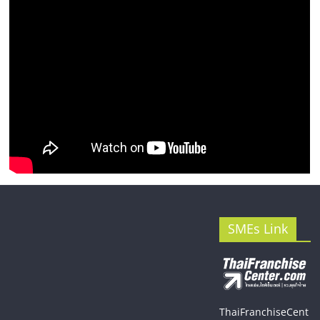
SMEs Link
ThaiFranchiseCent