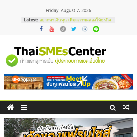
Skip
Friday, August 7, 2026
to
บริษัท Cybersecurity ในไทยที่ไหนดี?
content
Latest:
วิธีเลือกผู้ให้บริการให้คุ้มค่าและตอบ
โจทย์ธุรกิจ
อยากหาเงินทุน เพิ่มสภาพคล่องให้ธุรกิจ
เริ่มยังไงให้ผ่านฉลุย
สัมมนาออนไลน์ โอกาสบริหารสถานี
บริการน้ำมัน Shell
"ศูนย์
สัมมนาลงทุน แฟรนไชส์ยอนนี่
ThaiFranchise Meet Up จับคู่แฟรน
ไชส์ ครั้งที่ 8
รวม
ร้านเครื่องเสียงคุณภาพสูง พร้อม
โซลูชันระบบภาพและเสียง
ข้อมูล
ธุรกิจ
SME