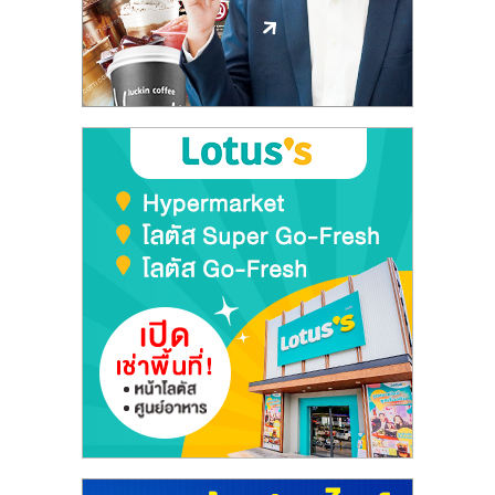
รน
ไชส์"