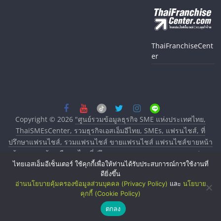
ThaiFranchiseCent
er
Copyright © 2026
"ศูนย์รวมข้อมูลธุรกิจ SME แห่งประเทศไทย,
ThaiSMEsCenter, รวมธุรกิจเอสเอ็มอีไทย, SMEs, แฟรนไชส์, ที่
ปรึกษาแฟรนไชส์, รวมแฟรนไชส์ ขายแฟรนไชส์ แฟรนไชส์ขายหน้า
บ้าน ลงทุนน้อย คืนทุนไว, ที่ปรึกษาการลงทุนและขยายสาขาแฟรน
ไชส์, ศูนย์รวมแฟรนไชส์ พร้อมทำเลสำหรับเปิดร้าน ปรึกษาฟรี,
ไทยเอสเอ็มอีเซ็นเตอร์ ใช้คุกกี้เพื่อให้ท่านได้รับประสบการณ์การใช้งานที่
ดียิ่งขึ้น
บริการพัฒนาระบบแฟรนไชส์"
. All rights reserved.
อ่านนโยบายคุ้มครองข้อมูลส่วนบุคคล (Privacy Policy)
และ
นโยบาย
คุกกี้ (Cookie Policy)
ตกลง