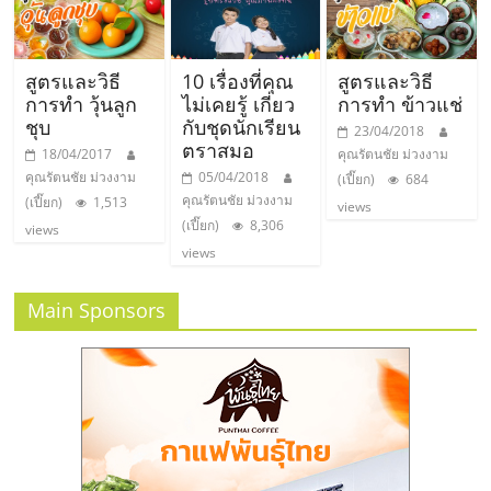
รน
ไชส์"
สูตรและวิธี
10 เรื่องที่คุณ
สูตรและวิธี
การทำ วุ้นลูก
ไม่เคยรู้ เกี่ยว
การทำ ข้าวแช่
"ศูนย์
ชุบ
กับชุดนักเรียน
23/04/2018
ตราสมอ
รวม
18/04/2017
คุณรัตนชัย ม่วงงาม
ข้อมูล
คุณรัตนชัย ม่วงงาม
05/04/2018
(เปี๊ยก)
684
คุณรัตนชัย ม่วงงาม
ธุรกิจ
(เปี๊ยก)
1,513
views
(เปี๊ยก)
8,306
SME
views
views
แห่ง
ประเทศไทย,
ThaiSMEsCenter,
Main Sponsors
รวม
ธุรกิจ
เอ
ส
เอ็
มอี