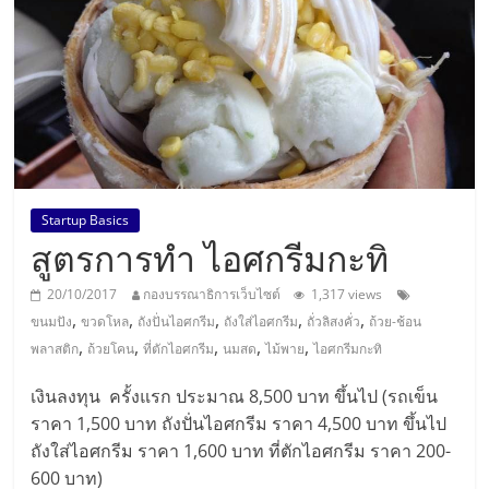
แห่ง
ประเทศไทย,
ThaiSMEsCenter,
รวม
Startup Basics
สูตรการทำ ไอศกรีมกะทิ
ธุรกิจ
20/10/2017
กองบรรณาธิการเว็บไซต์
1,317 views
เอ
,
,
,
,
,
ขนมปัง
ขวดโหล
ถังปั่นไอศกรีม
ถังใส่ไอศกรีม
ถั่วลิสงคั่ว
ถ้วย-ช้อน
,
,
,
,
,
พลาสติก
ถ้วยโคน
ที่ตักไอศกรีม
นมสด
ไม้พาย
ไอศกรีมกะทิ
ส
เงินลงทุน ครั้งแรก ประมาณ 8,500 บาท ขึ้นไป (รถเข็น
ราคา 1,500 บาท ถังปั่นไอศกรีม ราคา 4,500 บาท ขึ้นไป
เอ็
ถังใส่ไอศกรีม ราคา 1,600 บาท ที่ตักไอศกรีม ราคา 200-
600 บาท)