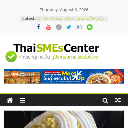
Skip
Thursday, August 6, 2026
to
content
Latest:
อยากหาเงินทุน เพิ่มสภาพคล่องให้ธุรกิจ
เริ่มยังไงให้ผ่านฉลุย
สัมมนาออนไลน์ โอกาสบริหารสถานี
บริการน้ำมัน Shell
สัมมนาลงทุน แฟรนไชส์ยอนนี่
ThaiFranchise Meet Up จับคู่แฟรน
"ศูนย์
ไชส์ ครั้งที่ 8
ร้านเครื่องเสียงคุณภาพสูง พร้อม
โซลูชันระบบภาพและเสียง
รวม
บริษัท Cybersecurity ในไทยที่ไหนดี?
วิธีเลือกผู้ให้บริการให้คุ้มค่าและตอบ
โจทย์ธุรกิจ
ข้อมูล
ธุรกิจ
SME