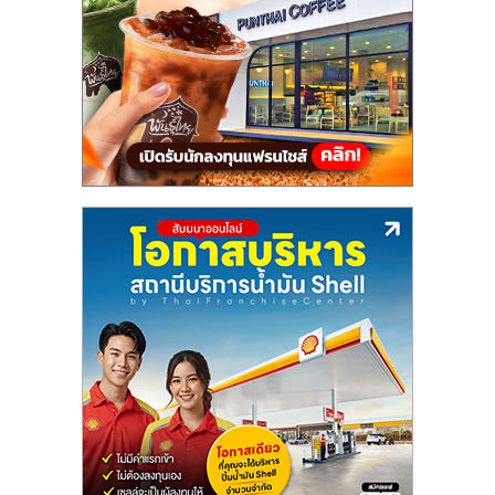
ไทย,
SMEs,
แฟ
รน
ไชส์,
ที่
ปรึกษา
แฟ
รน
ไชส์,
รวม
แฟ
รน
ไชส์
ขาย
แฟ
รน
ไชส์
แฟ