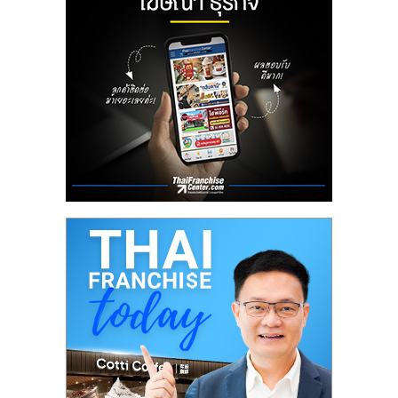
รน
ไชส์,
ศูนย์
รวม
แฟ
รน
ไชส์
พร้อม
ทำเล
สำหรับ
เปิด
ร้าน
ปรึกษา
ฟรี,
บริการ
พัฒนา
ระบบ
แฟ