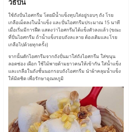
วิธีปั่น
ลงทุน
ใช้ถังปั่นไอศกรีม โดยมีน้ำแข็งทุบใส่อยู่รอบๆ ถัง โรย
เกลือเม็ดลงในน้ำแข็ง และปั่นไอศกรีมประมาณ 15 นาที
น้อย
เมื่อเริ่มมีการฝืด แสดงว่าไอศกรีมได้แข็งตัวลงแล้ว (ขณะ
ที่ปั่นไอศกรีม ถ้าน้ำแข็งรอบถังละลาย ต้องเติมและโรย
คืน
เกลือไปด้วยทุกครั้ง)
จากนั้นตักไอศกรีมจากถังปั่นมาใส่ถังไอศกรีม ใส่ขนุน
ทุน
ลอดช่อง เผือก ใช้ไม้พายด้ามยาวคนให้เข้ากัน ใส่น้ำแข็ง
และเกลือในถังชั้นนอกรอบถังไอศกรีม นำผ้าคลุมน้ำแข็ง
ไว,
ให้มิดชิด เพื่อรักษาอุณหภูมิ
ที่
ปรึกษา
การ