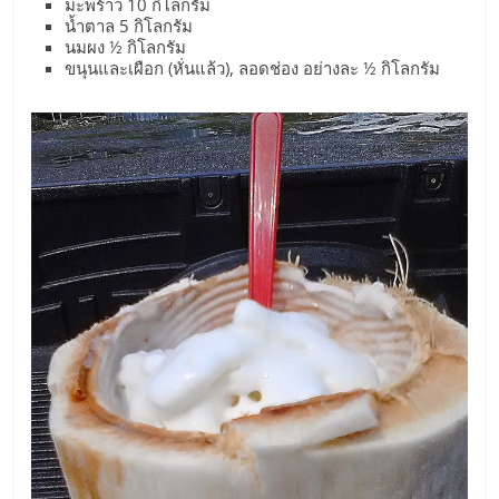
แฟ
มะพร้าว 10 กิโลกรัม
น้ำตาล 5 กิโลกรัม
นมผง ½ กิโลกรัม
รน
ขนุนและเผือก (หั่นแล้ว), ลอดช่อง อย่างละ ½ กิโลกรัม
ไชส์,
รวม
แฟ
รน
ไชส์
ขาย