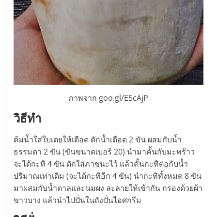
แฟ
รน
ไชส์
แฟ
ภาพจาก goo.gl/E5cAjP
รน
วิธีทำ
ไชส์
ต้มน้ำใส่ใบเตยให้เดือด ตักน้ำเดือด 2 ขัน ผสมกับน้ำ
ธรรมดา 2 ขัน (ขันขนาดเบอร์ 20) นำมาคั้นกับมะพร้าว
ขาย
จะได้กะทิ 4 ขัน ตักใส่ภาชนะไว้ แล้วคั้นกะทิต่อกับน้ำ
ปริมาณเท่าเดิม (จะได้กะทิอีก 4 ขัน) นำกะทิทั้งหมด 8 ขัน
หน้า
มาผสมกับน้ำตาลและนมผง ละลายให้เข้ากัน กรองด้วยผ้า
ขาวบาง แล้วนำไปปั่นในถังปั่นไอศกรีม
บ้าน