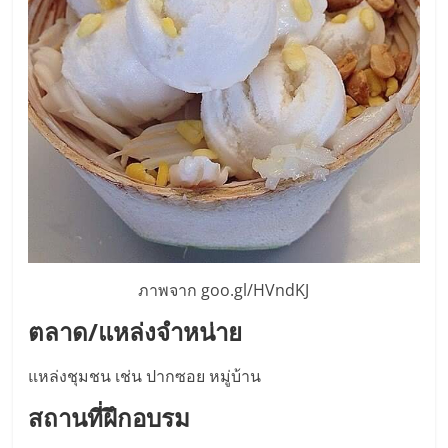
ลงทุน
และ
ขยาย
สา
ขา
ภาพจาก goo.gl/HVndKJ
แฟ
ตลาด/แหล่งจำหน่าย
รน
แหล่งชุมชน เช่น ปากซอย หมู่บ้าน
ไชส์,
สถานที่ฝึกอบรม