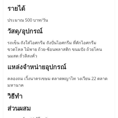
มอี
รายได้
ไทย,
ประมาณ 500 บาท/วัน
SMEs,
วัสดุ/อุปกรณ์
รถเข็น ถังใส่ไอศกรีม ถังปั่นไอศกรีม ที่ตักไอศกรีม
แฟ
ขวดโหล ไม้พาย ถ้วย-ช้อนพลาสติก ขนมปัง ถ้วยโคน
นมสด ถั่วลิสงคั่ว
รน
แหล่งจำหน่ายอุปกรณ์
ไชส์,
คลองถม เวิ้งนาครเขษม ตลาดพญาไท วงเวียน 22 ตลาด
มหานาค
ที่
วิธีทำ
ปรึกษา
ส่วนผสม