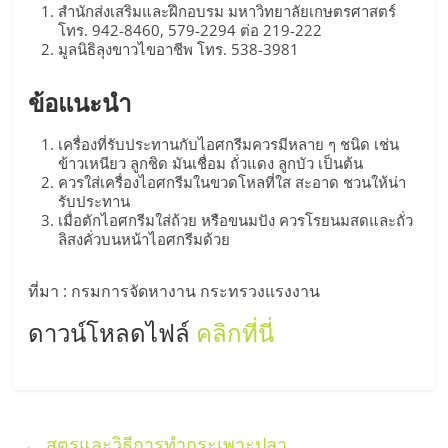
สำนักส่งเสริมและฝึกอบรม มหาวิทยาลัยเกษตรศาสตร์
ศูนย์
โทร. 942-8460, 579-2294 ต่อ 219-222
มูลนิธิลุงขาวไขอาชีพ โทร. 538-3981
รวม
ข้อแนะนำ
แฟ
เครื่องที่รับประทานกับไอศกรีมควรมีหลาย ๆ ชนิด เช่น
ข้าวเหนียว ลูกชิด มันเชื่อม ถั่วแดง ลูกบัว เป็นต้น
รน
ควรใส่เครื่องไอศกรีมในขวดโหลที่ใส สะอาด ชวนให้น่า
รับประทาน
เมื่อตักไอศกรีมใส่ถ้วย หรือขนมปัง ควรโรยนมสดและถั่ว
ไชส์
ลิสงคั่วบนหน้าไอศกรีมด้วย
พร้อม
ที่มา : กรมการจัดหางาน กระทรวงแรงงาน
ดาวน์โหลดไฟล์
คลิกที่นี่
ทำเล
สำหรับ
←
สูตรและวิธีการทำกระเพาะปลา