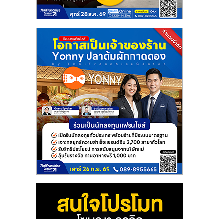
รน
ไชส์
ขาย
หน้า
บ้าน
ลงทุน
น้อย
คืน
ทุน
ไว,
ที่
ปรึกษา
การ
ลงทุน
และ
ขยาย
สา
ขา
แฟ