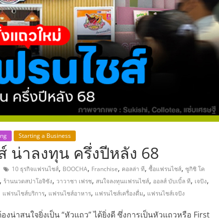
,
ing
Starting a Business
 น่าลงทุน ครึ่งปีหลัง 68
,
,
,
,
,
10 ธุรกิจแฟรนไชส์
BOOCHA
Franchise
คอลล่า ที
ซื้อแฟรนไชส์
ซูกิชิ โค
,
,
,
,
,
,
ร้านนวดสปาโอจิซัง
วาวาชา เฟรช
สนใจลงทุนแฟรนไชส์
ออลส์ บับเบิ้ล ที
เจปัง
,
,
,
,
แฟรนไชส์บริการ
แฟรนไชส์อาหาร
แฟรนไชส์เครื่องดื่ม
แฟรนไชส์เจปัง
ต้องน่าสนใจยิ่งเป็น “หัวแถว” ได้ยิ่งดี ซึ่งการเป็นหัวแถวหรือ First