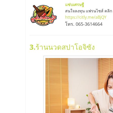
และ
แซ่บเศรษฐี
สนใจลงทุน แฟรนไชส์ คลิก
ขยาย
https://citly.me/aBjQY
โทร. 065-3614664
สา
ขา
3.
ร้านนวดสปาโอจิซัง
แฟ
รน
ไชส์,
ศูนย์