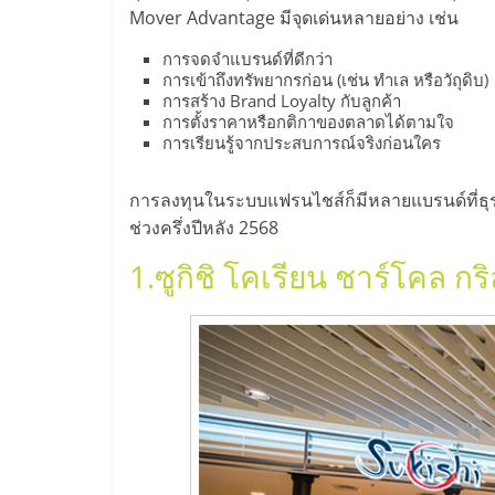
ไทย,
Mover Advantage มีจุดเด่นหลายอย่าง เช่น
SMEs,
การจดจำแบรนด์ที่ดีกว่า
การเข้าถึงทรัพยากรก่อน (เช่น ทำเล หรือวัถุดิบ)
การสร้าง Brand Loyalty กับลูกค้า
แฟ
การตั้งราคาหรือกติกาของตลาดได้ตามใจ
การเรียนรู้จากประสบการณ์จริงก่อนใคร
รน
การลงทุนในระบบแฟรนไชส์ก็มีหลายแบรนด์ที่ธุร
ไชส์,
ช่วงครึ่งปีหลัง 2568
1.
ซูกิชิ โคเรียน ชาร์โคล กร
ที่
ปรึกษา
แฟ
รน