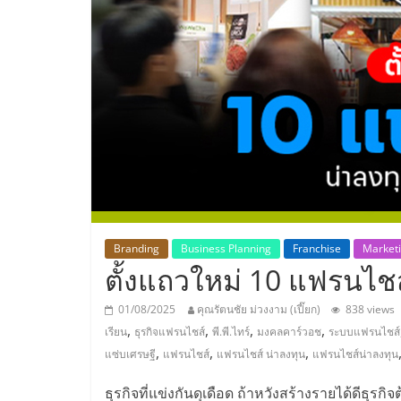
ประเทศไทย,
ThaiSMEsCenter
รวม
ธุรกิจ
เอ
ส
Branding
Business Planning
Franchise
Market
ตั้งแถวใหม่ 10 แฟรนไชส์
เอ็
01/08/2025
คุณรัตนชัย ม่วงงาม (เปี๊ยก)
838 views
,
,
,
,
เรียน
ธุรกิจแฟรนไชส์
พี.พี.ไทร์
มงคลคาร์วอช
ระบบแฟรนไชส์
มอี
,
,
,
แซ่บเศรษฐี
แฟรนไชส์
แฟรนไชส์ น่าลงทุน
แฟรนไชส์น่าลงทุน
ธุรกิจที่แข่งกันดุเดือด ถ้าหวังสร้างรายได้ดีธุรกิจ