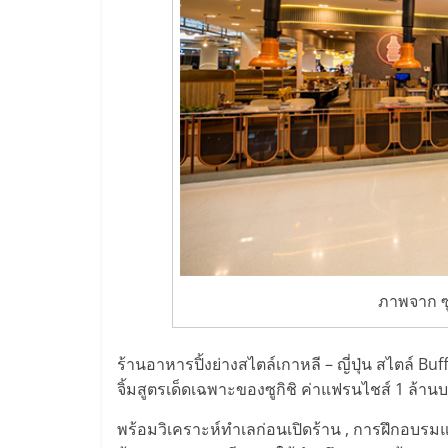
ไชส์,
รวม
แฟ
รน
ไชส์
ภาพจาก ซู
ขาย
แฟ
ร้านอาหารปิ้งย่างสไตล์เกาหลี – ญี่ปุ่น สไตล์ Bu
จิ้มสูตรเด็ดเฉพาะของซูกิชิ ค่าแฟรนไชส์ 1 ล้า
รน
พร้อมวิเคราะห์ทำเลก่อนเปิดร้าน , การฝึกอบรม