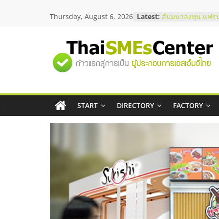
Skip
สัมมนาออนไลน์ โอ
Thursday, August 6, 2026
Latest:
to
บริการน้ำมัน Shell
สัมมนาลงทุน แฟรน
content
ThaiFranchise Me
ไชส์ ครั้งที่ 8
"ศูนย์
ร้านเครื่องเสียงคุ
โซลูชันระบบภาพแ
บริษัท Cybersecuri
รวม
วิธีเลือกผู้ให้บริกา
โจทย์ธุรกิจ
START
DIRECTORY
FACTORY
อยากหาเงินทุน เพิ่
ข้อมูล
เริ่มยังไงให้ผ่านฉลุ
ธุรกิจ
SME
แห่ง