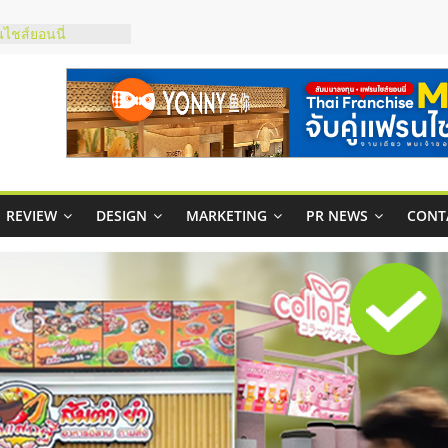
กาสบริหารสถานี
ไชส์ยอนนี่
et Up จับคู่แฟรน
ณภาพสูง พร้อม
ละเสียง
ty ในไทยที่ไหนดี?
รให้คุ้มค่าและตอบ
REVIEW
DESIGN
MARKETING
PR NEWS
CONT
มสภาพคล่องให้ธุรกิจ
ย