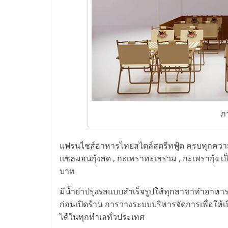
น้อย
คืน
ทุน
ไว,
ภ
ที่
แฟรนไชส์อาหารไทยสไตล์สตรีทฟู้ด ครบทุกความต้อ
ปรึกษา
แซลมอนกุ้งสด , กะเพราทะเลรวม , กะเพรากุ้ง เป็
บาท
การ
มีน้ำยำปรุงรสแบบสำเร็จรูปให้ทุกสาขาทำอาหาร
ลงทุน
ก่อนเปิดร้าน การวางระบบบริหารจัดการเพื่อให้เป
ได้ในทุกทำเลทั่วประเทศ