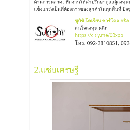
ด้านการตลาด , ทีมงานให้คำปรึกษาดูแลผู้ลงทุนท
ไชส์
แข็งแกร่งเป็นที่ต้องการของลูกค้าในทุกพื้นที่ ปั
ซูกิชิ โคเรียน ชาร์โคล กริล
แฟ
สนใจลงทุน คลิก
https://citly.me/0Bxpo
รน
โทร. 092-2810851, 092
ไชส์
2.
แซ่บเศรษฐี
ขาย
หน้า
บ้าน
ลงทุน