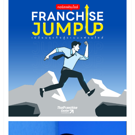
แฟ
รน
ไชส์,
รวม
แฟ
รน
ไชส์
ขาย
Video
Player