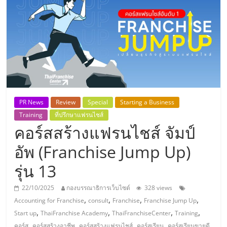
แห่ง
ประเทศไทย,
ThaiSMEsCenter,
รวม
PR News
Review
Special
Starting a Business
ธุรกิจ
Training
ที่ปรึกษาแฟรนไชส์
คอร์สสร้างแฟรนไชส์ จัมป์
เอ
อัพ (Franchise Jump Up)
รุ่น 13
ส
22/10/2025
กองบรรณาธิการเว็บไซต์
328 views
เอ็
,
,
,
,
Accounting for Franchise
consult
Franchise
Franchise Jump Up
,
,
,
,
Start up
ThaiFranchise Academy
ThaiFranchiseCenter
Training
,
,
,
,
,
คอร์ส
คอร์สสร้างอาชีพ
คอร์สสร้างแฟรนไชส์
คอร์สเรียน
คอร์สเรียนขายดี