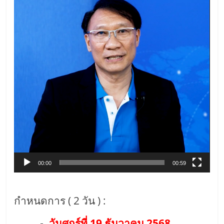
แฟ
รน
ไชส์
แฟ
รน
ไชส์
ขาย
00:00
00:59
หน้า
กำหนดการ ( 2 วัน ) :
บ้าน
วันศุกร์ที่ 19 ธันวาคม 2568