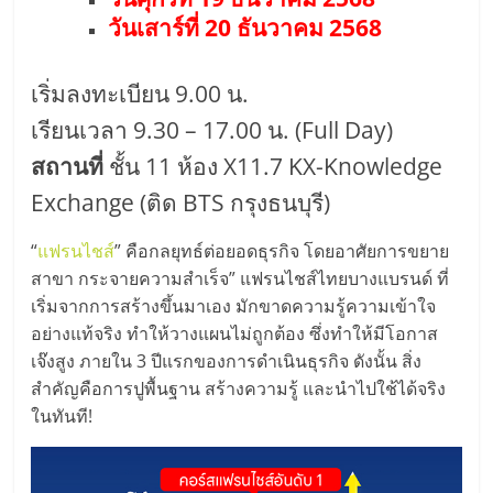
วันเสาร์ที่ 20 ธันวาคม 2568
ลงทุน
เริ่มลงทะเบียน 9.00 น.
น้อย
เรียนเวลา 9.30 – 17.00 น. (Full Day)
คืน
สถานที่
ชั้น 11 ห้อง X11.7 KX-Knowledge
Exchange (ติด BTS กรุงธนบุรี)
ทุน
“
แฟรนไชส์
” คือกลยุทธ์ต่อยอดธุรกิจ โดยอาศัยการขยาย
ไว,
สาขา กระจายความสำเร็จ” แฟรนไชส์ไทยบางแบรนด์ ที่
เริ่มจากการสร้างขึ้นมาเอง มักขาดความรู้ความเข้าใจ
อย่างแท้จริง ทำให้วางแผนไม่ถูกต้อง ซึ่งทำให้มีโอกาส
ที่
เจ๊งสูง ภายใน 3 ปีแรกของการดำเนินธุรกิจ ดังนั้น สิ่ง
สำคัญคือการปูพื้นฐาน สร้างความรู้ และนำไปใช้ได้จริง
ปรึกษา
ในทันที!
การ