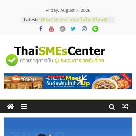
Skip
Friday, August 7, 2026
to
content
Latest:
ร้านเครื่องเสียงคุณภาพสูง พร้อม
โซลูชันระบบภาพและเสียง
บริษัท Cybersecurity ในไทยที่ไหนดี?
วิธีเลือกผู้ให้บริการให้คุ้มค่าและตอบ
โจทย์ธุรกิจ
อยากหาเงินทุน เพิ่มสภาพคล่องให้ธุรกิจ
"ศูนย์
เริ่มยังไงให้ผ่านฉลุย
สัมมนาออนไลน์ โอกาสบริหารสถานี
บริการน้ำมัน Shell
รวม
สัมมนาลงทุน แฟรนไชส์ยอนนี่
ThaiFranchise Meet Up จับคู่แฟรน
ไชส์ ครั้งที่ 8
ข้อมูล
ธุรกิจ
SME