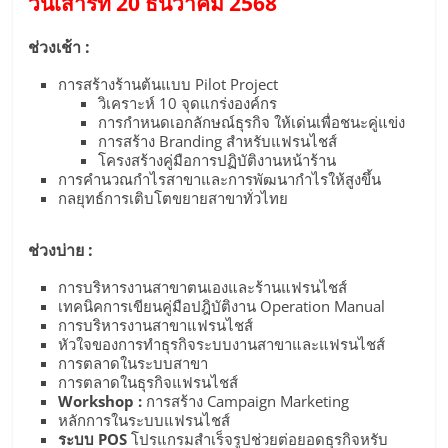
วันเสาร์ที่ 20 ธันวาคม 2568
เปิด
ช่วงเช้า :
ร้าน
การสร้างร้านต้นแบบ Pilot Project
วิเคราะห์ 10 จุดแกร่งองค์กร
ปรึกษา
การกำหนดเอกลักษณ์ธุรกิจ ให้เด่นเพื่อชนะคู่แข่ง
การสร้าง Branding สำหรับแฟรนไชส์
โครงสร้างคู่มือการปฏิบัติงานหน้าร้าน
ฟรี,
การคำนวณกำไรสาขาและการพัฒนากำไรให้สูงขึ้น
กลยุทธ์การเติบโตขยายสาขาทั่วไทย
บริการ
ช่วงบ่าย :
พัฒนา
การบริหารงานสาขาตนเองและร้านแฟรนไชส์
เทคนิคการเขียนคู่มือปฎิบัติงาน Operation Manual
การบริหารงานสาขาแฟรนไชส์
ระบบ
หัวใจของการทำธุรกิจระบบงานสาขาและแฟรนไชส์
การตลาดในระบบสาขา
การตลาดในธุรกิจแฟรนไชส์
แฟ
Workshop :
การสร้าง Campaign Marketing
หลักการในระบบแฟรนไชส์
ระบบ POS
โปรแกรมสำเร็จรูปช่วยต่อยอดธุรกิจหรับ