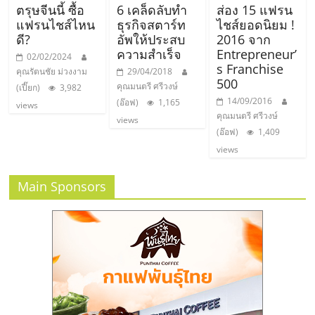
ตรุษจีนนี้ ซื้อ
6 เคล็ดลับทำ
ส่อง 15 แฟรน
แฟรนไชส์ไหน
ธุรกิจสตาร์ท
ไชส์ยอดนิยม !
ดี?
อัพให้ประสบ
2016 จาก
ความสำเร็จ
Entrepreneur’
02/02/2024
s Franchise
คุณรัตนชัย ม่วงงาม
29/04/2018
500
คุณมนตรี ศรีวงษ์
(เปี๊ยก)
3,982
14/09/2016
(อ๊อฟ)
1,165
views
คุณมนตรี ศรีวงษ์
views
(อ๊อฟ)
1,409
views
Main Sponsors