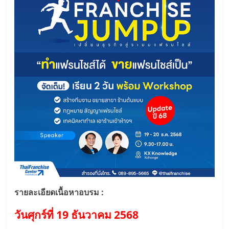
ลงทุน
และ
ขยาย
สา
ขา
แฟ
รน
รายละเอียดเนื้อหาอบรม :
ไชส์,
วันศุกร์ที่ 19 ธันวาคม 2568