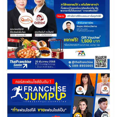
ไทย,
SMEs,
แฟ
รน
ไชส์,
ที่
ปรึกษา
แฟ
รน
ไชส์,
รวม
แฟ
รน
ไชส์
ขาย
แฟ
รน
ไชส์
แฟ