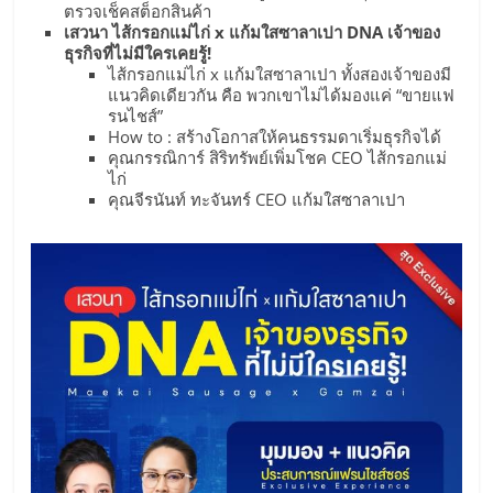
รน
ตรวจเช็คสต็อกสินค้า
เสวนา ไส้กรอกแม่ไก่ x แก้มใสซาลาเปา DNA เจ้าของ
ธุรกิจที่ไม่มีใครเคยรู้!
ไชส์"
ไส้กรอกแม่ไก่ x แก้มใสซาลาเปา ทั้งสองเจ้าของมี
แนวคิดเดียวกัน คือ พวกเขาไม่ได้มองแค่ “ขายแฟ
รนไชส์”
"ศูนย์
How to : สร้างโอกาสให้คนธรรมดาเริ่มธุรกิจได้
รวม
คุณกรรณิการ์ สิริทรัพย์เพิ่มโชค CEO ไส้กรอกแม่
ข้อมูล
ไก่
คุณจีรนันท์ ทะจันทร์ CEO แก้มใสซาลาเปา
ธุรกิจ
SME
แห่ง
ประเทศไทย,
ThaiSMEsCenter,
รวม
ธุรกิจ
เอ
ส
เอ็
มอี