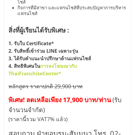
ไชส์
รน
กิจการที่มีสาขา และแฟรนไชส์ที่ประสบปัญหาการบริหาร
ไชส์,
แฟรนไชส์
ศูนย์
รวม
สิ่งที่ผู้เรียนได้รับพิเศษ :
แฟ
รน
1. รับใบ Certificate*
ไชส์
2. รับสิทธิ์เข้าร่วม LINE เฉพาะรุ่น
พร้อม
3. ได้รับคำแนะนำปรึกษาด้านแฟรนไชส์
ทำเล
4. สิทธิพิเศษใน
การลงโฆษณากับ
สำหรับ
ThaiFranchiseCenter*
เปิด
ร้าน
หลักสูตร ราคาปกติ 29,900 บาท
ปรึกษา
พิเศษ! ลดเหลือเพียง 17,900 บาท/ท่าน
(รับ
ฟรี,
บริการ
จำนวนจำกัด)
พัฒนา
(ราคานี้รวม VAT7% แล้ว)
ระบบ
แฟ
สอบถาม ฝ่ายอบรม-สัมมนา โทร. 02-