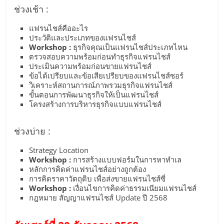
ศูนย์
ช่วงเช้า :
แฟรนไชส์คืออะไร
รวม
ประวัติและประเภทของแฟรนไชส์
Workshop :
ธุรกิจคุณเป็นแฟรนไชส์ประเภทไหน
ตรวจสอบความพร้อมก่อนทำธุรกิจแฟรนไชส์
แฟ
ประเมินความพร้อมก่อนขายแฟรนไชส์
ข้อได้เปรียบและข้อเสียเปรียบของแฟรนไชส์ซอร์
วิเคราะห์สถานการณ์ภาพรวมธุรกิจแฟรนไชส์
รน
ขั้นตอนการพัฒนาธุรกิจให้เป็นแฟรนไชส์
โครงสร้างการบริหารธุรกิจแบบแฟรนไชส์
ไชส์
ช่วงบ่าย :
พร้อม
Strategy Location
Workshop :
การสร้างแบบฟอร์มในการหาทำเล
หลักการคิดค่าแฟรนไชส์อย่างถูกต้อง
ทำเล
การคิดราคาวัตถุดิบ เพื่อส่งขายแฟรนไชส์ซี่
Workshop :
เงื่อนไขการคิดค่าธรรมเนียมแฟรนไชส์
กฎหมาย สัญญาแฟรนไชส์ Update ปี 2568
สำหรับ