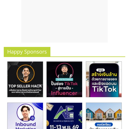
รน
ไชส์
ขาย
หน้า
บ้าน
ลงทุน
น้อย
คืน
Happy Sponsors
ทุน
ไว,
ที่
ปรึกษา
การ
ลงทุน
และ
ขยาย
สา
ขา
แฟ