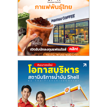
แฟ
รน
ไชส์,
รวม
แฟ
รน
ไชส์
ขาย