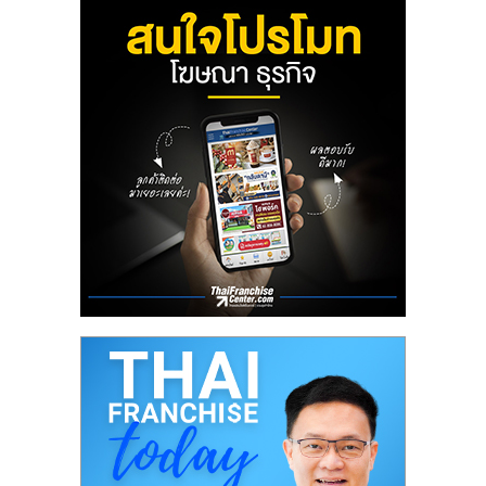
ลงทุน
น้อย
คืน
ทุน
ไว,
ที่
ปรึกษา
การ