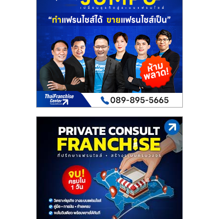
เปิด
ร้าน
ปรึกษา
ฟรี,
บริการ
พัฒนา
ระบบ
แฟ