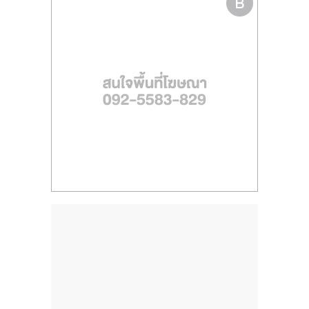
ไทย,
SMEs,
แฟ
รน
ไชส์,
ที่
ปรึกษา
แฟ
รน
ไชส์,
รวม
แฟ
รน
ไชส์
ขาย
แฟ
รน
ไชส์
แฟ