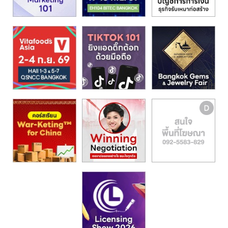
รน
ไชส์,
ศูนย์
รวม
แฟ
รน
ไชส์
พร้อม
ทำเล
สำหรับ
เปิด
ร้าน
ปรึกษา
ฟรี,
บริการ
พัฒนา
ระบบ
แฟ