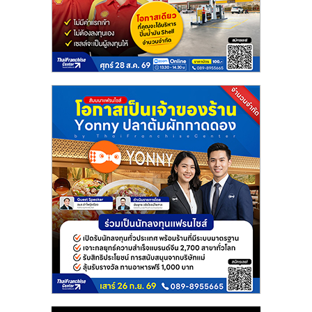
แฟ
รน
ไชส์
แฟ
รน
ไชส์
ขาย
หน้า
บ้าน