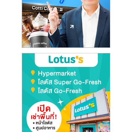
ลงทุน
และ
ขยาย
สา
ขา
แฟ
รน
ไชส์,