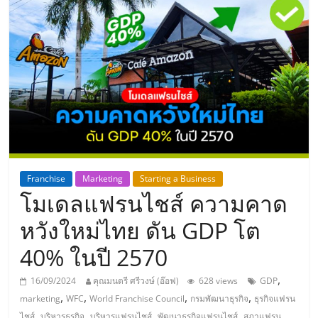
แห่ง
ประเทศไทย,
ThaiSMEsCenter,
รวม
ธุรกิจ
Franchise
Marketing
Starting a Business
โมเดลแฟรนไชส์ ความคาด
เอ
หวังใหม่ไทย ดัน GDP โต
ส
40% ในปี 2570
เอ็
,
16/09/2024
คุณมนตรี ศรีวงษ์ (อ๊อฟ)
628 views
GDP
,
,
,
,
marketing
WFC
World Franchise Council
กรมพัฒนาธุรกิจ
ธุรกิจแฟรน
,
,
,
,
ไชส์
บริหารธุรกิจ
บริหารแฟรนไชส์
พัฒนาธุรกิจแฟรนไชส์
สภาแฟรน