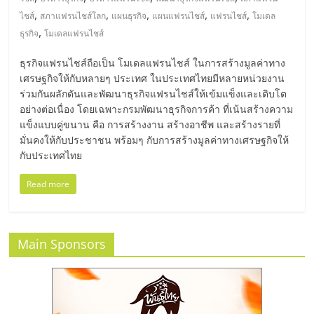
มอี
,
,
,
,
,
ไชส์
สภาแฟรนไชส์โลก
แผนธุรกิจ
แผนแฟรนไชส์
แฟรนไชส์
โมเดล
,
ธุรกิจ
โมเดลแฟรนไชส์
ไทย,
ธุรกิจแฟรนไชส์ถือเป็น โมเดลแฟรนไชส์ ในการสร้างมูลค่าทาง
SMEs,
เศรษฐกิจให้กับหลายๆ ประเทศ ในประเทศไทยมีหลายหน่วยงาน
ร่วมกันผลักดันและพัฒนาธุรกิจแฟรนไชส์ให้เข้มแข็งและเติบโต
อย่างต่อเนื่อง โดยเฉพาะกรมพัฒนาธุรกิจการค้า ที่เน้นสร้างความ
แฟ
แข็งแบบคู่ขนาน คือ การสร้างงาน สร้างอาชีพ และสร้างรายที่
มั่นคงให้กับประชาชน พร้อมๆ กับการสร้างมูลค่าทางเศรษฐกิจให้
รน
กับประเทศไทย
Read more
ไชส์,
ที่
Main Sponsors
ปรึกษา