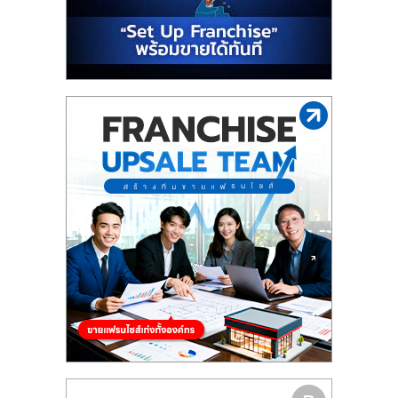
รน
ไชส์"
"ศูนย์
รวม
ข้อมูล
ธุรกิจ
SME
แห่ง
ประเทศไทย,
ThaiSMEsCenter,
รวม
ธุรกิจ
เอ
ส
เอ็
มอี