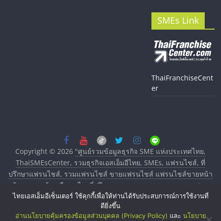
SMEs Link
ThaiFranchiseCent
er
Copyright © 2026
"ศูนย์รวมข้อมูลธุรกิจ SME แห่งประเทศไทย,
ThaiSMEsCenter, รวมธุรกิจเอสเอ็มอีไทย, SMEs, แฟรนไชส์, ที่
ปรึกษาแฟรนไชส์, รวมแฟรนไชส์ ขายแฟรนไชส์ แฟรนไชส์ขายหน้า
บ้าน ลงทุนน้อย คืนทุนไว, ที่ปรึกษาการลงทุนและขยายสาขาแฟรน
ไทยเอสเอ็มอีเซ็นเตอร์ ใช้คุกกี้เพื่อให้ท่านได้รับประสบการณ์การใช้งานที่
ไชส์, ศูนย์รวมแฟรนไชส์ พร้อมทำเลสำหรับเปิดร้าน ปรึกษาฟรี,
ดียิ่งขึ้น
บริการพัฒนาระบบแฟรนไชส์"
. All rights reserved.
อ่านนโยบายคุ้มครองข้อมูลส่วนบุคคล (Privacy Policy)
และ
นโยบาย