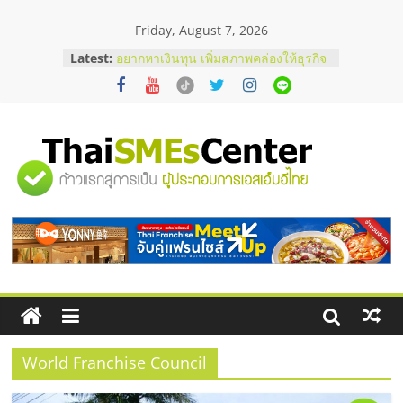
Skip
Friday, August 7, 2026
to
บริษัท Cybersecurity ในไทยที่ไหนดี?
content
Latest:
วิธีเลือกผู้ให้บริการให้คุ้มค่าและตอบ
โจทย์ธุรกิจ
อยากหาเงินทุน เพิ่มสภาพคล่องให้ธุรกิจ
เริ่มยังไงให้ผ่านฉลุย
สัมมนาออนไลน์ โอกาสบริหารสถานี
บริการน้ำมัน Shell
"ศูนย์
สัมมนาลงทุน แฟรนไชส์ยอนนี่
ThaiFranchise Meet Up จับคู่แฟรน
ไชส์ ครั้งที่ 8
รวม
ร้านเครื่องเสียงคุณภาพสูง พร้อม
โซลูชันระบบภาพและเสียง
ข้อมูล
ธุรกิจ
SME
World Franchise Council