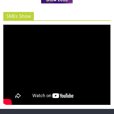
รน
ไชส์"
SMEs Show