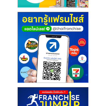
ศูนย์
รวม
แฟ
รน
ไชส์
พร้อม
ทำเล
สำหรับ