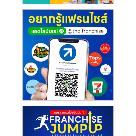
ศูนย์
รวม
แฟ
รน
ไชส์
พร้อม
ทำเล
สำหรับ