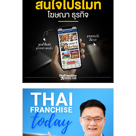
ลงทุน
น้อย
คืน
ทุน
ไว,
ที่
ปรึกษา
การ