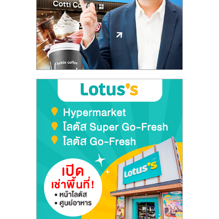
ลงทุน
และ
ขยาย
สา
ขา
แฟ
รน
ไชส์,