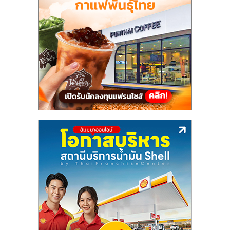
แฟ
รน
ไชส์,
รวม
แฟ
รน
ไชส์
ขาย