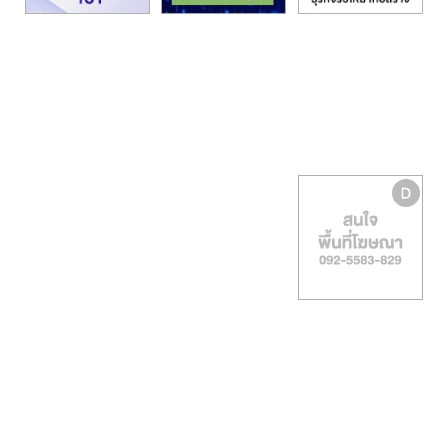
รน
ไชส์,
ศูนย์
รวม
แฟ
รน
ไชส์
พร้อม
ทำเล
สำหรับ
เปิด
ร้าน
ปรึกษา
ฟรี,
บริการ
พัฒนา
ระบบ
แฟ