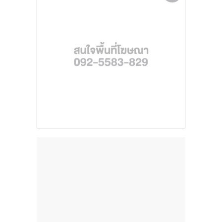
ไทย,
SMEs,
แฟ
รน
ไชส์,
ที่
ปรึกษา
แฟ
รน
ไชส์,
รวม
แฟ
รน
ไชส์
ขาย
แฟ
รน
ไชส์
แฟ