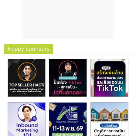
รน
ไชส์
ขาย
หน้า
บ้าน
ลงทุน
น้อย
Happy Sponsors
คืน
ทุน
ไว,
ที่
ปรึกษา
การ
ลงทุน
และ
ขยาย
สา
ขา
แฟ