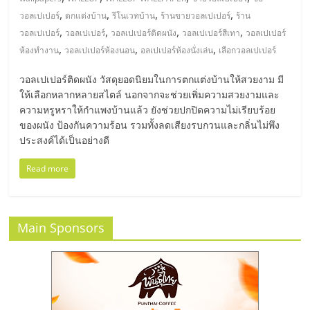
มอี
,
,
,
,
วอลเปเปอร์
ตกแต่งบ้าน
รีโนเวทบ้าน
ร้านขายวอลเปเปอร์
ร้าน
,
,
,
,
วอลเปเปอร์
วอลเปเปอร์
วอลเปเปอร์ติดผนัง
วอลเปเปอร์สีเทา
วอลเปเปอร์
ไทย,
,
,
,
ห้องทำงาน
วอลเปเปอร์ห้องนอน
อลเปเปอร์ห้องนั่งเล่น
เลือกวอลเปเปอร์
SMEs,
วอลเปเปอร์ติดผนัง วัสดุยอดนิยมในการตกแต่งบ้านให้สวยงาม มี
ให้เลือกหลากหลายสไตล์ นอกจากจะช่วยเพิ่มความสวยงามและ
ความหรูหราให้กำแพงบ้านแล้ว ยังช่วยปกปิดความไม่เรียบร้อย
แฟ
ของผนัง ป้องกันความร้อน รวมทั้งลดเสียงรบกวนและกลิ่นไม่พึง
ประสงค์ได้เป็นอย่างดี
รน
Read more
ไชส์,
Main Sponsors
ที่
ปรึกษา