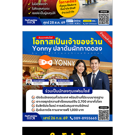
แฟ
รน
ไชส์
แฟ
รน
ไชส์
ขาย
หน้า
บ้าน