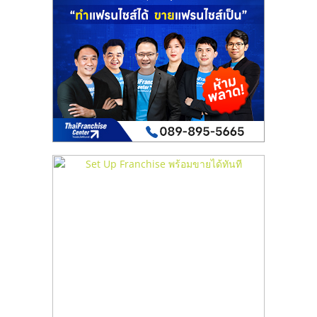
เปิด
ร้าน
ปรึกษา
ฟรี,
บริการ
พัฒนา
ระบบ
แฟ