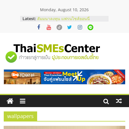
Skip
Monday, August 10, 2026
to
content
Latest:
สัมมนาลงทุน แฟรนไชส์ยอนนี่
ThaiFranchise Meet Up จับคู่แฟรน
ไชส์ ครั้งที่ 8
เว็บปั้มวิวช่วยธุรกิจออนไลน์ได้จริงหรือ
วิเคราะห์ข้อดีและข้อควรพิจารณา
FAQ รวมคำถามยอดฮิตเกี่ยวกับการ
"ศูนย์
ปั้มฟอลติ๊กตอกที่เจ้าของธุรกิจควรรู้
อยากหาเงินทุน เพิ่มสภาพคล่องให้ธุรกิจ
เริ่มยังไงให้ผ่านฉลุย
รวม
สัมมนาออนไลน์ โอกาสบริหารสถานี
บริการน้ำมัน Shell
ข้อมูล
ธุรกิจ
SME
wallpapers