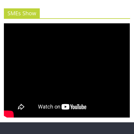
รน
ไชส์"
SMEs Show