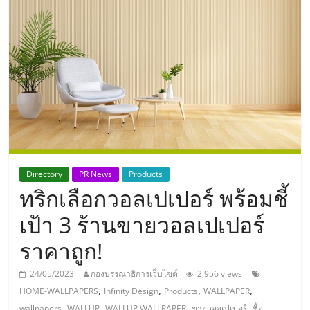
แห่ง
ประเทศไทย,
ThaiSMEsCenter,
รวม
ธุรกิจ
Directory
PR News
Products
ทริกเลือกวอลเปเปอร์ พร้อมชี้
เอ
เป้า 3 ร้านขายวอลเปเปอร์
ส
ราคาถูก!
เอ็
24/05/2023
กองบรรณาธิการเว็บไซต์
2,956 views
,
,
,
,
HOME-WALLPAPERS
Infinity Design
Products
WALLPAPER
,
,
,
,
wallpapers
WALLUP
WALLUP WALLPAPER
ขายวอลเปเปอร์
ซื้อ