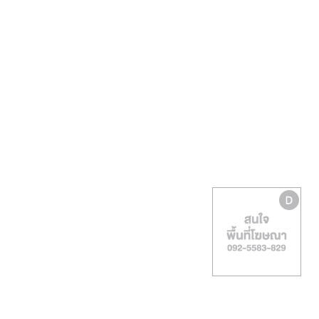
รน
ไชส์,
ศูนย์
รวม
แฟ
รน
ไชส์
พร้อม
ทำเล
สำหรับ
เปิด
ร้าน
ปรึกษา
ฟรี,
บริการ
พัฒนา
ระบบ
แฟ