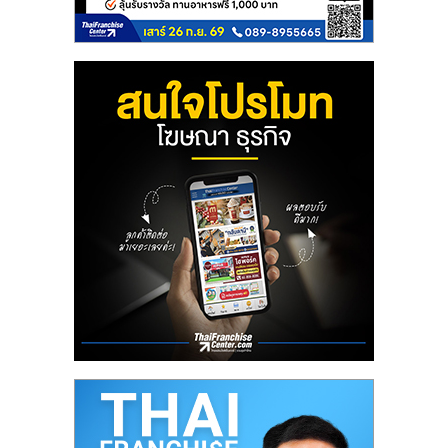
ลงทุน
น้อย
คืน
ทุน
ไว,
ที่
ปรึกษา
การ