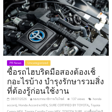
แห่ง
ประเทศไทย,
ThaiSMEsCenter,
รวม
ธุรกิจ
PR News
Uncategorized
ซื้อรถไฮบริดมือสองต้องเช็
เอ
กอะไรบ้าง บำรุงรักษารวมสิ่ง
ส
ที่ต้องรู้ก่อนใช้งาน
เอ็
08/07/2026
กองบรรณาธิการเว็บไซต์
137 views
honda
,
,
,
accord
Honda Accord e:HEV
SURE CERTIFIED BY TOYOTA
Toyota
,
,
,
Camry HEV
Toyota Corolla Cross HEV
TOYOTA SURE
การซื้อรถไฮบริ