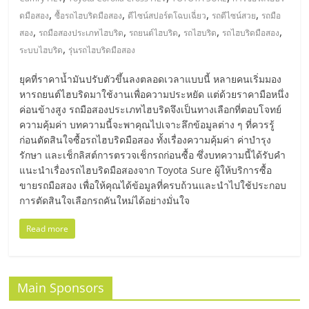
มอี
,
,
,
,
ดมือสอง
ซื้อรถไฮบริดมือสอง
ดีไซน์สปอร์ตโฉบเฉี่ยว
รถดีไซน์สวย
รถมือ
,
,
,
,
,
สอง
รถมือสองประเภทไฮบริด
รถยนต์ไฮบริด
รถไฮบริด
รถไฮบริดมือสอง
ไทย,
,
ระบบไฮบริด
รุ่นรถไฮบริดมือสอง
SMEs,
ยุคที่ราคาน้ำมันปรับตัวขึ้นลงตลอดเวลาแบบนี้ หลายคนเริ่มมอง
หารถยนต์ไฮบริดมาใช้งานเพื่อความประหยัด แต่ด้วยราคามือหนึ่ง
ค่อนข้างสูง รถมือสองประเภทไฮบริดจึงเป็นทางเลือกที่ตอบโจทย์
แฟ
ความคุ้มค่า บทความนี้จะพาคุณไปเจาะลึกข้อมูลต่าง ๆ ที่ควรรู้
ก่อนตัดสินใจซื้อรถไฮบริดมือสอง ทั้งเรื่องความคุ้มค่า ค่าบำรุง
รน
รักษา และเช็กลิสต์การตรวจเช็กรถก่อนซื้อ ซึ่งบทความนี้ได้รับคำ
แนะนำเรื่องรถไฮบริดมือสองจาก Toyota Sure ผู้ให้บริการซื้อ
ขายรถมือสอง เพื่อให้คุณได้ข้อมูลที่ครบถ้วนและนำไปใช้ประกอบ
ไชส์,
การตัดสินใจเลือกรถคันใหม่ได้อย่างมั่นใจ
ที่
Read more
ปรึกษา
Main Sponsors