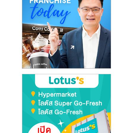
ลงทุน
และ
ขยาย
สา
ขา
แฟ
รน
ไชส์,