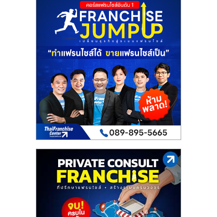
เปิด
ร้าน
ปรึกษา
ฟรี,
บริการ
พัฒนา
ระบบ
แฟ