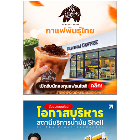
แฟ
รน
ไชส์,
รวม
แฟ
รน
ไชส์
ขาย