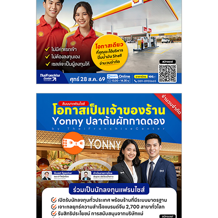
แฟ
รน
ไชส์
แฟ
รน
ไชส์
ขาย
หน้า
บ้าน