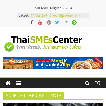
Skip
Thursday, August 6, 2026
to
content
Latest:
บริษัท Cybersecurity ในไทยที่ไหนดี?
วิธีเลือกผู้ให้บริการให้คุ้มค่าและตอบ
โจทย์ธุรกิจ
อยากหาเงินทุน เพิ่มสภาพคล่องให้ธุรกิจ
เริ่มยังไงให้ผ่านฉลุย
สัมมนาออนไลน์ โอกาสบริหารสถานี
"ศูนย์
บริการน้ำมัน Shell
สัมมนาลงทุน แฟรนไชส์ยอนนี่
ThaiFranchise Meet Up จับคู่แฟรน
รวม
ไชส์ ครั้งที่ 8
ร้านเครื่องเสียงคุณภาพสูง พร้อม
โซลูชันระบบภาพและเสียง
ข้อมูล
ธุรกิจ
SME
SURE CERTIFIED BY TOYOTA