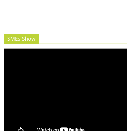
รน
ไชส์"
SMEs Show