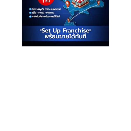
รน
ไชส์"
"ศูนย์
รวม
ข้อมูล
ธุรกิจ
SME
แห่ง
ประเทศไทย,
ThaiSMEsCenter,
รวม
ธุรกิจ
เอ
ส
เอ็
มอี