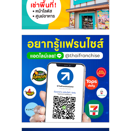
ศูนย์
รวม
แฟ
รน
ไชส์
พร้อม
ทำเล
สำหรับ