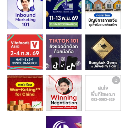
รน
ไชส์,
ศูนย์
รวม
แฟ
รน
ไชส์
พร้อม
ทำเล
สำหรับ
เปิด
ร้าน
ปรึกษา
ฟรี,
บริการ
พัฒนา
ระบบ
แฟ