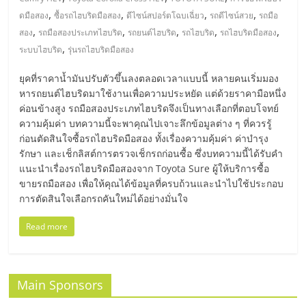
มอี
,
,
,
,
ดมือสอง
ซื้อรถไฮบริดมือสอง
ดีไซน์สปอร์ตโฉบเฉี่ยว
รถดีไซน์สวย
รถมือ
,
,
,
,
,
สอง
รถมือสองประเภทไฮบริด
รถยนต์ไฮบริด
รถไฮบริด
รถไฮบริดมือสอง
ไทย,
,
ระบบไฮบริด
รุ่นรถไฮบริดมือสอง
SMEs,
ยุคที่ราคาน้ำมันปรับตัวขึ้นลงตลอดเวลาแบบนี้ หลายคนเริ่มมอง
หารถยนต์ไฮบริดมาใช้งานเพื่อความประหยัด แต่ด้วยราคามือหนึ่ง
ค่อนข้างสูง รถมือสองประเภทไฮบริดจึงเป็นทางเลือกที่ตอบโจทย์
แฟ
ความคุ้มค่า บทความนี้จะพาคุณไปเจาะลึกข้อมูลต่าง ๆ ที่ควรรู้
ก่อนตัดสินใจซื้อรถไฮบริดมือสอง ทั้งเรื่องความคุ้มค่า ค่าบำรุง
รน
รักษา และเช็กลิสต์การตรวจเช็กรถก่อนซื้อ ซึ่งบทความนี้ได้รับคำ
แนะนำเรื่องรถไฮบริดมือสองจาก Toyota Sure ผู้ให้บริการซื้อ
ขายรถมือสอง เพื่อให้คุณได้ข้อมูลที่ครบถ้วนและนำไปใช้ประกอบ
ไชส์,
การตัดสินใจเลือกรถคันใหม่ได้อย่างมั่นใจ
ที่
Read more
ปรึกษา
Main Sponsors