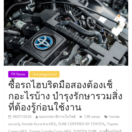
แห่ง
ประเทศไทย,
ThaiSMEsCenter,
รวม
ธุรกิจ
PR News
Uncategorized
ซื้อรถไฮบริดมือสองต้องเช็
เอ
กอะไรบ้าง บำรุงรักษารวมสิ่ง
ส
ที่ต้องรู้ก่อนใช้งาน
เอ็
08/07/2026
กองบรรณาธิการเว็บไซต์
138 views
honda
,
,
,
accord
Honda Accord e:HEV
SURE CERTIFIED BY TOYOTA
Toyota
,
,
,
Camry HEV
Toyota Corolla Cross HEV
TOYOTA SURE
การซื้อรถไฮบริ