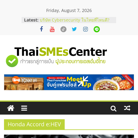
Skip
Friday, August 7, 2026
to
ร้านเครื่องเสียงคุณภาพสูง พร้อม
content
Latest:
โซลูชันระบบภาพและเสียง
บริษัท Cybersecurity ในไทยที่ไหนดี?
วิธีเลือกผู้ให้บริการให้คุ้มค่าและตอบ
โจทย์ธุรกิจ
อยากหาเงินทุน เพิ่มสภาพคล่องให้ธุรกิจ
เริ่มยังไงให้ผ่านฉลุย
"ศูนย์
สัมมนาออนไลน์ โอกาสบริหารสถานี
บริการน้ำมัน Shell
สัมมนาลงทุน แฟรนไชส์ยอนนี่
รวม
ThaiFranchise Meet Up จับคู่แฟรน
ไชส์ ครั้งที่ 8
ข้อมูล
ธุรกิจ
SME
Honda Accord e:HEV