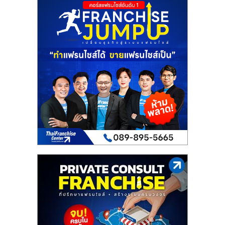
เปิด
ร้าน
ปรึกษา
ฟรี,
บริการ
พัฒนา
ระบบ
แฟ