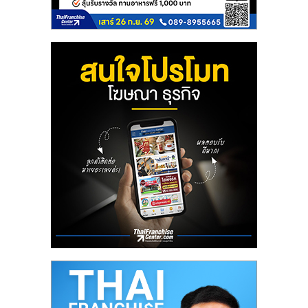
ลงทุน
น้อย
คืน
ทุน
ไว,
ที่
ปรึกษา
การ