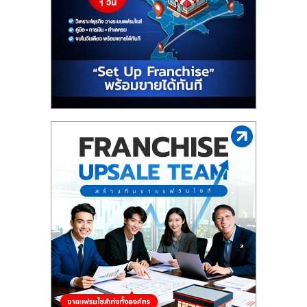
รน
ไชส์"
"ศูนย์
รวม
ข้อมูล
ธุรกิจ
SME
แห่ง
ประเทศไทย,
ThaiSMEsCenter,
รวม
ธุรกิจ
เอ
ส
เอ็
มอี