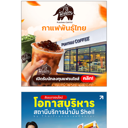
แฟ
รน
ไชส์,
รวม
แฟ
รน
ไชส์
ขาย