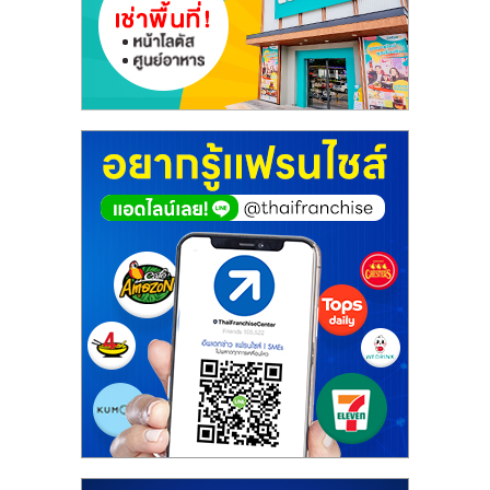
ศูนย์
รวม
แฟ
รน
ไชส์
พร้อม
ทำเล
สำหรับ