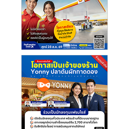
แฟ
รน
ไชส์
แฟ
รน
ไชส์
ขาย
หน้า
บ้าน