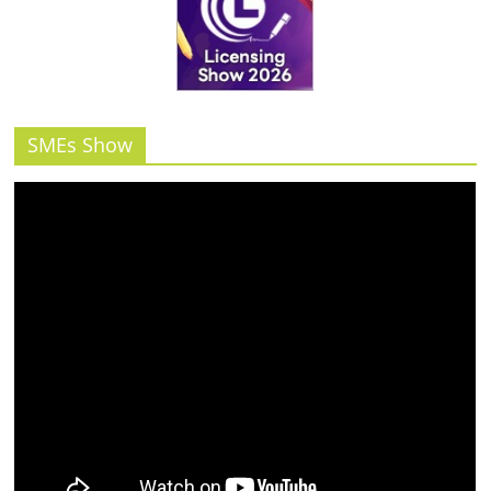
รน
ไชส์"
SMEs Show