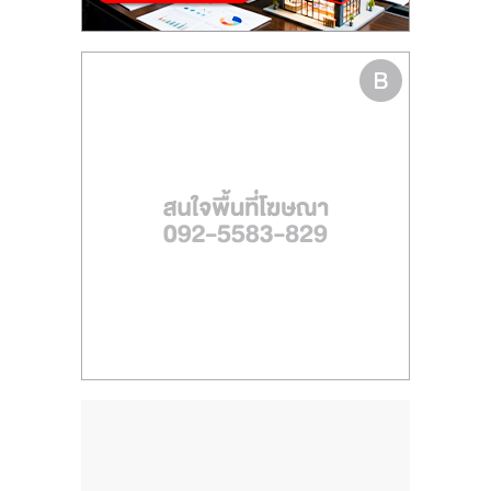
ไทย,
SMEs,
แฟ
รน
ไชส์,
ที่
ปรึกษา
แฟ
รน
ไชส์,
รวม
แฟ
รน
ไชส์
ขาย
แฟ
รน
ไชส์
แฟ