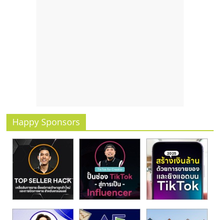
รน
ไชส์
ขาย
หน้า
บ้าน
ลงทุน
น้อย
คืน
ทุน
ไว,
Happy Sponsors
ที่
ปรึกษา
การ
ลงทุน
และ
ขยาย
สา
ขา
แฟ