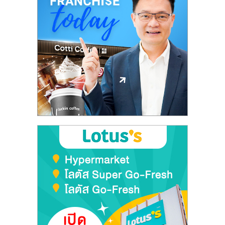
ลงทุน
และ
ขยาย
สา
ขา
แฟ
รน
ไชส์,