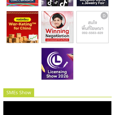
รน
ไชส์,
ศูนย์
รวม
แฟ
รน
ไชส์
พร้อม
ทำเล
สำหรับ
เปิด
ร้าน
ปรึกษา
ฟรี,
บริการ
SMEs Show
พัฒนา
ระบบ
แฟ