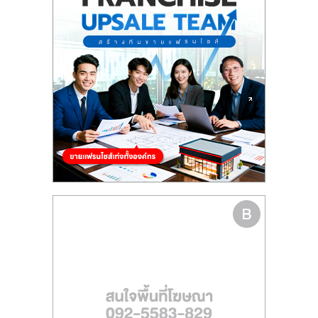
รน
ไชส์"
"ศูนย์
รวม
ข้อมูล
ธุรกิจ
SME
แห่ง
ประเทศไทย,
ThaiSMEsCenter,
รวม
ธุรกิจ
เอ
ส
เอ็
มอี