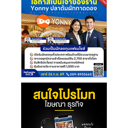
แฟ
รน
ไชส์
แฟ
รน
ไชส์
ขาย
หน้า
บ้าน