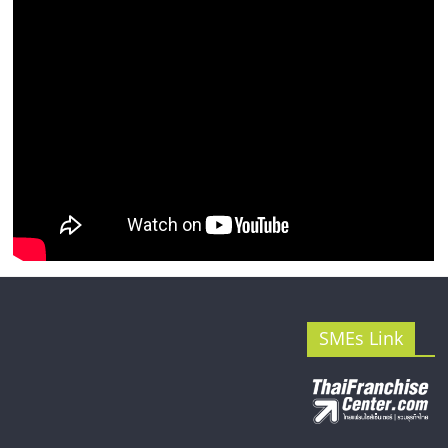
รน
ไชส์"
SMEs Link