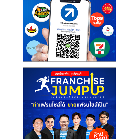
ศูนย์
รวม
แฟ
รน
ไชส์
พร้อม
ทำเล
สำหรับ