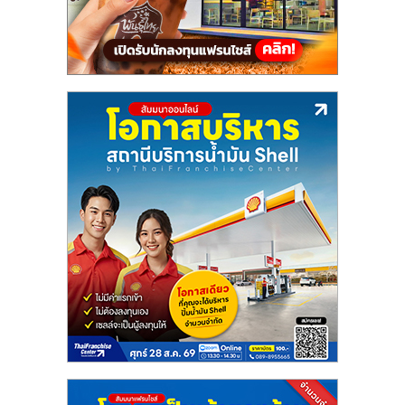
แฟ
รน
ไชส์,
รวม
แฟ
รน
ไชส์
ขาย