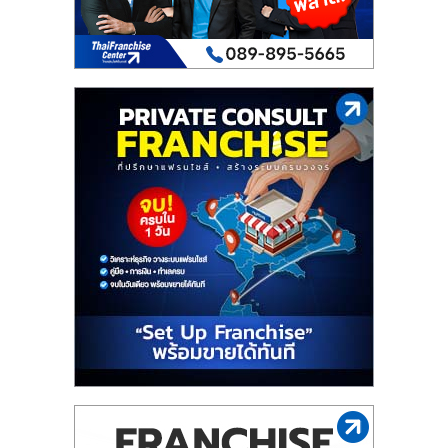
เปิด
ร้าน
ปรึกษา
ฟรี,
บริการ
พัฒนา
ระบบ
แฟ