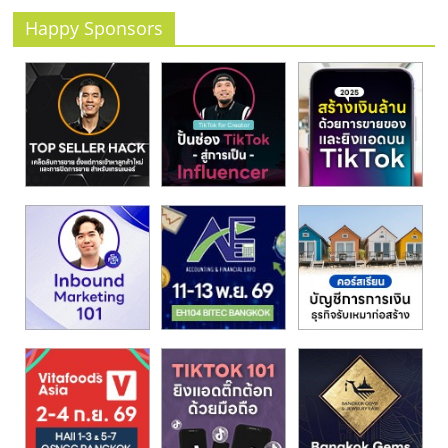
รน
Happy Sponsors
ไชส์
ขาย
หน้า
บ้าน
ลงทุน
น้อย
คืน
ทุน
ไว,
ที่
ปรึกษา
การ
ลงทุน
และ
ขยาย
สา
ขา
แฟ