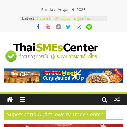
Skip
Sunday, August 9, 2026
to
สัมมนาลงทุน แฟรนไชส์ยอนนี่
content
Latest:
ThaiFranchise Meet Up จับคู่แฟรน
ไชส์ ครั้งที่ 8
ร้านเครื่องเสียงคุณภาพสูง พร้อม
โซลูชันระบบภาพและเสียง
บริษัท Cybersecurity ในไทยที่ไหนดี?
วิธีเลือกผู้ให้บริการให้คุ้มค่าและตอบ
"ศูนย์
โจทย์ธุรกิจ
อยากหาเงินทุน เพิ่มสภาพคล่องให้ธุรกิจ
เริ่มยังไงให้ผ่านฉลุย
รวม
สัมมนาออนไลน์ โอกาสบริหารสถานี
บริการน้ำมัน Shell
ข้อมูล
ธุรกิจ
SME
Supersports Outlet Jewelry Trade Center