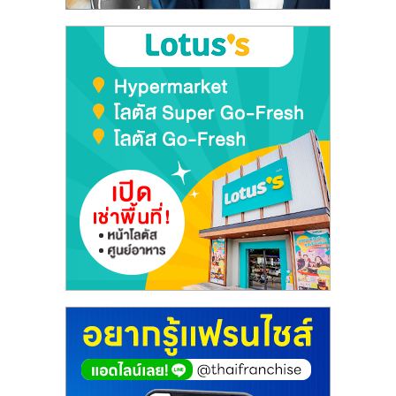
ลงทุน
และ
ขยาย
สา
ขา
แฟ
รน
ไชส์,