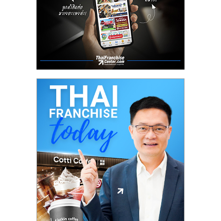
ลงทุน
น้อย
คืน
ทุน
ไว,
ที่
ปรึกษา
การ