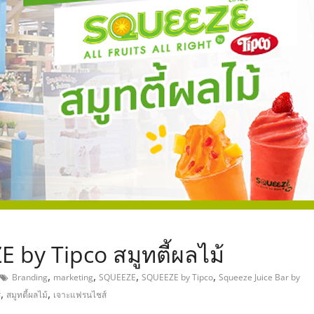
,
by Tipco สมูทตี้ผลไม้
,
,
,
,
Branding
marketing
SQUEEZE
SQUEEZE by Tipco
Squeeze Juice Bar by
,
,
์
สมูทตี้ผลไม้
เจาะแฟรนไชส์