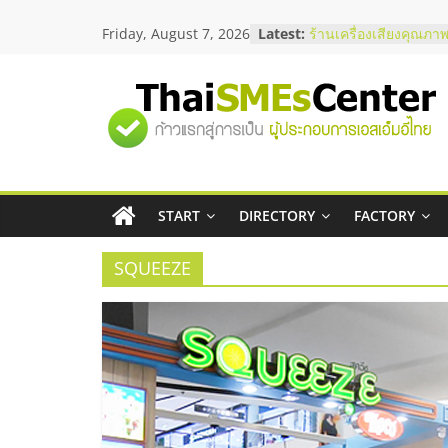
Skip
สัมมนาลงทุน แฟรนไชส
Friday, August 7, 2026
Latest:
ThaiFranchise Meet U
to
ไชส์ ครั้งที่ 8
content
ร้านเครื่องเสียงคุณภาพ
โซลูชันระบบภาพและเ
"ศูนย์
บริษัท Cybersecurity 
วิธีเลือกผู้ให้บริการให
โจทย์ธุรกิจ
รวม
อยากหาเงินทุน เพิ่มสภ
เริ่มยังไงให้ผ่านฉลุย
สัมมนาออนไลน์ โอกาส
START
DIRECTORY
FACTORY
ข้อมูล
บริการน้ำมัน Shell
SQUEEZE
ธุรกิจ
SME
แห่ง