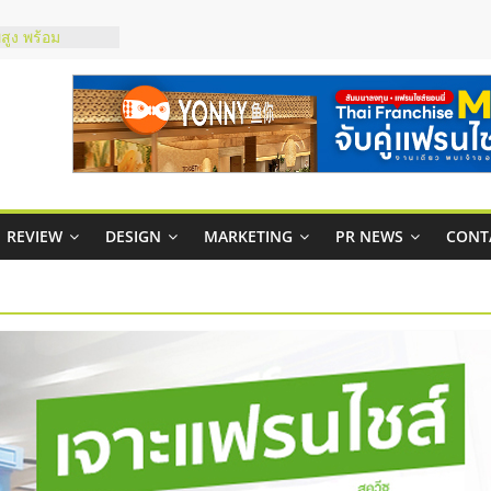
์ยอนนี่
p จับคู่แฟรน
สูง พร้อม
สียง
ในไทยที่ไหนดี?
้คุ้มค่าและตอบ
าพคล่องให้ธุรกิจ
บริหารสถานี
REVIEW
DESIGN
MARKETING
PR NEWS
CONT