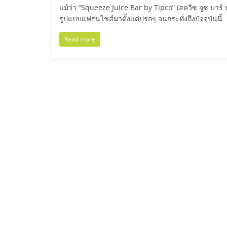
ไทย,
แม้ว่า “Squeeze Juice Bar by Tipco” (สควีซ จูซ บาร
รูปแบบแฟรนไชส์มาตั้งแต่ปรกๆ จนกระทั่งถึงปัจจุบันนี้
SMEs,
Read more
แฟ
รน
ไชส์,
ที่
ปรึกษา
แฟ
รน