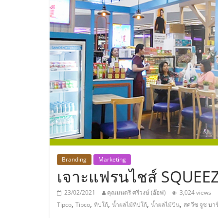
ประเทศไทย,
ThaiSMEsCenter
รวม
ธุรกิจ
เอ
ส
เอ็
Branding
Marketing
เจาะแฟรนไชส์ SQUEEZE 
มอี
23/02/2021
คุณมนตรี ศรีวงษ์ (อ๊อฟ)
3,024 views
,
,
,
,
,
Tipco
Tipco
ทิปโก้
น้ำผลไม้ทิปโก้
น้ำผลไม้ปั่น
สควีซ จูซ บาร