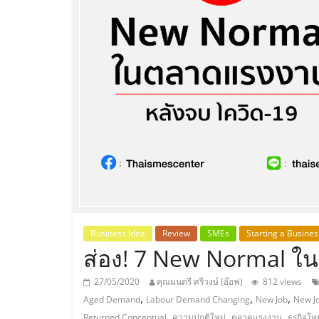
ประเทศไทย,
ThaiSMEsCenter
รวม
ธุรกิจ
เอ
ส
เอ็
Business Idea
Review
SMEs
Starting a Busines
ส่อง! 7 New Normal ใ
มอี
27/05/2020
คุณมนตรี ศรีวงษ์ (อ๊อฟ)
812 views
,
,
,
Aged Demand
Labour Demand Changing
New Job
New J
,
,
,
Returned Conceptual
ความปกติใหม่
ตลาดแรงงาน
ธุรกิจให