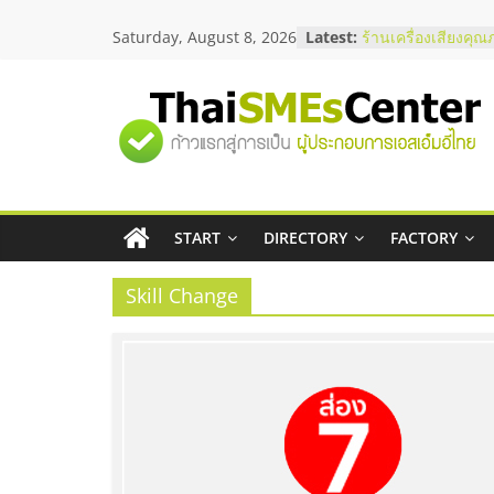
Skip
Saturday, August 8, 2026
Latest:
ร้านเครื่องเสียงคุณ
to
โซลูชันระบบภาพแล
content
บริษัท Cybersecuri
วิธีเลือกผู้ให้บริกา
"ศูนย์
โจทย์ธุรกิจ
อยากหาเงินทุน เพิ่
เริ่มยังไงให้ผ่านฉลุย
รวม
สัมมนาออนไลน์ โอ
บริการน้ำมัน Shell
สัมมนาลงทุน แฟรนไ
START
DIRECTORY
FACTORY
ข้อมูล
ThaiFranchise Mee
ไชส์ ครั้งที่ 8
Skill Change
ธุรกิจ
SME
แห่ง