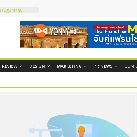
ภาพสูง พร้อม
ะเสียง
ty ในไทยที่ไหนดี?
รให้คุ้มค่าและตอบ
มสภาพคล่องให้ธุรกิจ
กาสบริหารสถานี
ชส์ยอนนี่
REVIEW
DESIGN
MARKETING
PR NEWS
CONT
t Up จับคู่แฟรน