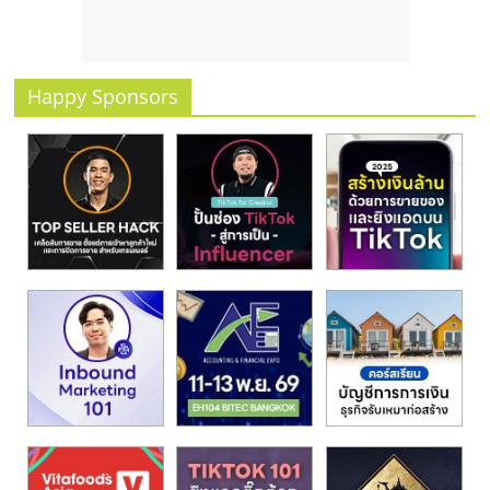
รน
ไชส์
ขาย
หน้า
Happy Sponsors
บ้าน
ลงทุน
น้อย
คืน
ทุน
ไว,
ที่
ปรึกษา
การ
ลงทุน
และ
ขยาย
สา
ขา
แฟ