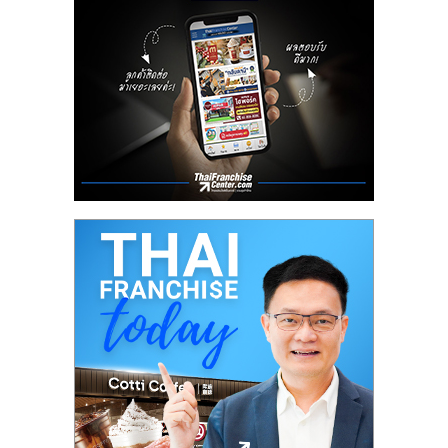
ลงทุน
น้อย
คืน
ทุน
ไว,
ที่
ปรึกษา
การ