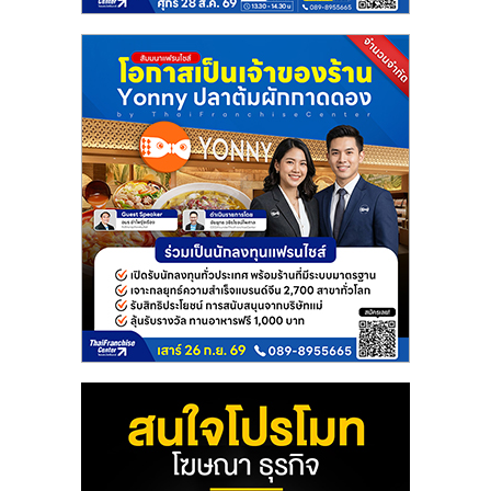
แฟ
รน
ไชส์
แฟ
รน
ไชส์
ขาย
หน้า
บ้าน