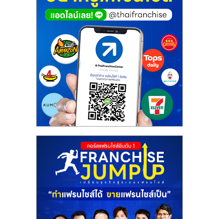
ศูนย์
รวม
แฟ
รน
ไชส์
พร้อม
ทำเล
สำหรับ