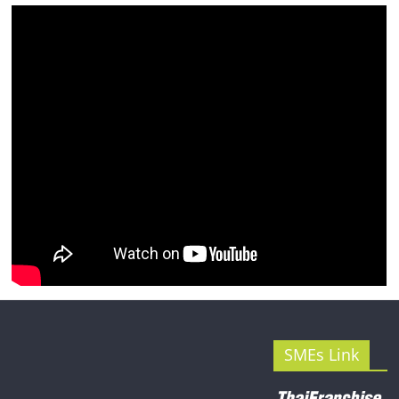
รน
ไชส์"
SMEs Link