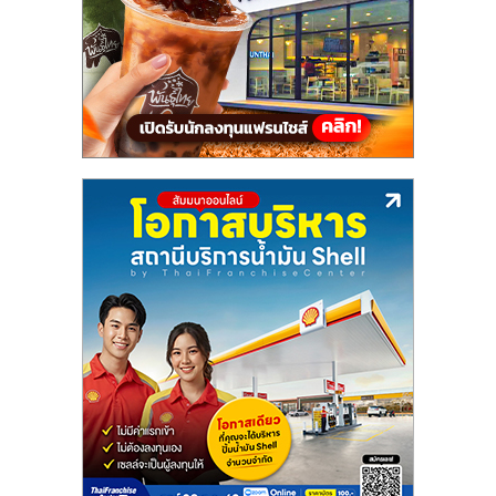
แฟ
รน
ไชส์,
รวม
แฟ
รน
ไชส์
ขาย