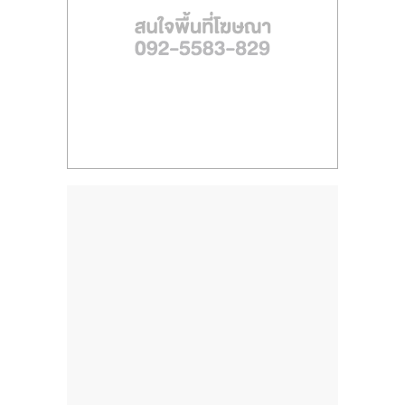
ไทย,
SMEs,
แฟ
รน
ไชส์,
ที่
ปรึกษา
แฟ
รน
ไชส์,
รวม
แฟ
รน
ไชส์
ขาย
แฟ
รน
ไชส์
แฟ