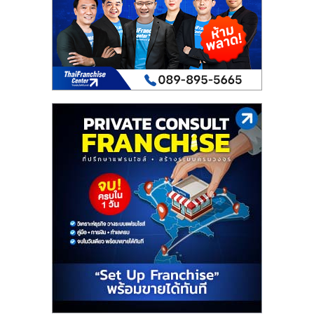
เปิด
ร้าน
ปรึกษา
ฟรี,
บริการ
พัฒนา
ระบบ
แฟ