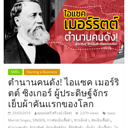
แห่ง
ประเทศไทย,
ThaiSMEsCenter,
รวม
ธุรกิจ
SMEs
Starting a Business
ตำนานคนดัง! ไอแซค เมอร์ริ
เอ
ตต์ ซิงเกอร์ ผู้ประดิษฐ์จักร
ส
เย็บผ้าคันแรกของโลก
เอ็
25/03/2019
คุณมนตรี ศรีวงษ์ (อ๊อฟ)
2,079 views
Isaac
,
,
,
,
,
Merritt Singer
SINGER
การตัดเย็บเสื้อผ้า
จักรเย็บผ้า
ตัดเย็บเสื้อผ้า
,
,
,
,
,
,
ตำนานคนดัง
ผู้ประดิษฐ์
ผู้ประดิษฐ์จักร
ยี่ห้อสินค้า
เย็บผ้า
เย็บเสื้อผ้า
ไอ