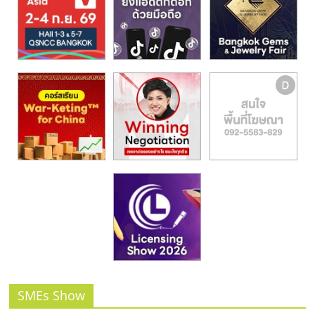
รน
ไชส์,
ศูนย์
รวม
แฟ
รน
ไชส์
พร้อม
ทำเล
สำหรับ
เปิด
ร้าน
ปรึกษา
ฟรี,
บริการ
พัฒนา
ระบบ
SMEs Show
แฟ