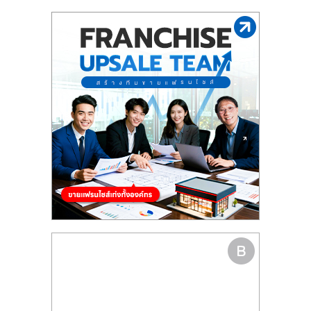
รน
ไชส์"
"ศูนย์
รวม
ข้อมูล
ธุรกิจ
SME
แห่ง
ประเทศไทย,
ThaiSMEsCenter,
รวม
ธุรกิจ
เอ
ส
เอ็
มอี