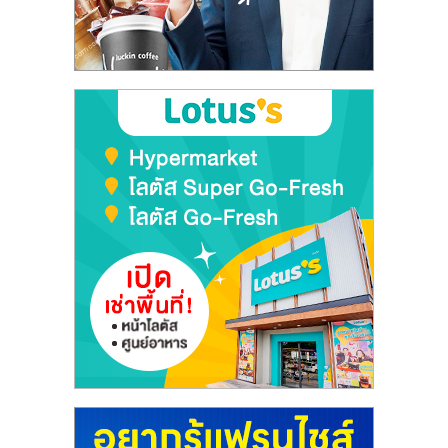
ลงทุน
และ
ขยาย
สา
ขา
แฟ
รน
ไชส์,