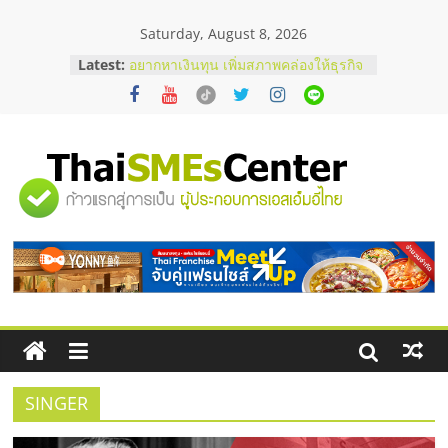
Skip
Saturday, August 8, 2026
to
บริษัท Cybersecurity ในไทยที่ไหนดี?
content
Latest:
วิธีเลือกผู้ให้บริการให้คุ้มค่าและตอบ
โจทย์ธุรกิจ
อยากหาเงินทุน เพิ่มสภาพคล่องให้ธุรกิจ
เริ่มยังไงให้ผ่านฉลุย
สัมมนาออนไลน์ โอกาสบริหารสถานี
บริการน้ำมัน Shell
"ศูนย์
สัมมนาลงทุน แฟรนไชส์ยอนนี่
ThaiFranchise Meet Up จับคู่แฟรน
ไชส์ ครั้งที่ 8
รวม
ร้านเครื่องเสียงคุณภาพสูง พร้อม
โซลูชันระบบภาพและเสียง
ข้อมูล
ธุรกิจ
SME
SINGER