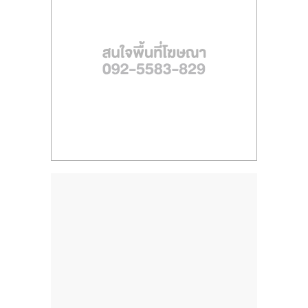
ไทย,
SMEs,
แฟ
รน
ไชส์,
ที่
ปรึกษา
แฟ
รน
ไชส์,
รวม
แฟ
รน
ไชส์
ขาย
แฟ
รน
ไชส์
แฟ