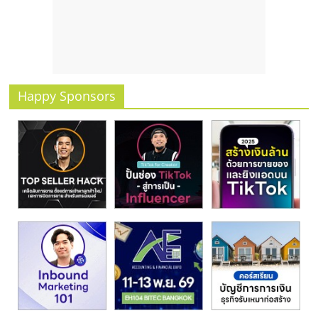
รน
ไชส์
ขาย
หน้า
บ้าน
ลงทุน
Happy Sponsors
น้อย
คืน
ทุน
ไว,
ที่
ปรึกษา
การ
ลงทุน
และ
ขยาย
สา
ขา
แฟ