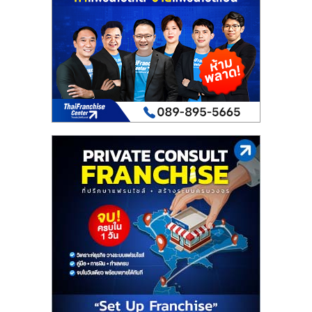
เปิด
ร้าน
ปรึกษา
ฟรี,
บริการ
พัฒนา
ระบบ
แฟ