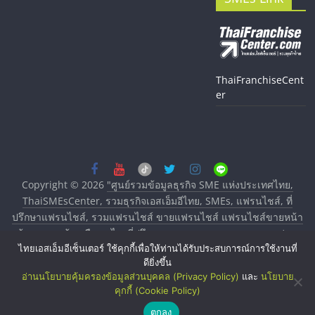
ThaiFranchiseCent
er
Copyright © 2026
"ศูนย์รวมข้อมูลธุรกิจ SME แห่งประเทศไทย,
ThaiSMEsCenter, รวมธุรกิจเอสเอ็มอีไทย, SMEs, แฟรนไชส์, ที่
ปรึกษาแฟรนไชส์, รวมแฟรนไชส์ ขายแฟรนไชส์ แฟรนไชส์ขายหน้า
บ้าน ลงทุนน้อย คืนทุนไว, ที่ปรึกษาการลงทุนและขยายสาขาแฟรน
ไทยเอสเอ็มอีเซ็นเตอร์ ใช้คุกกี้เพื่อให้ท่านได้รับประสบการณ์การใช้งานที่
ไชส์, ศูนย์รวมแฟรนไชส์ พร้อมทำเลสำหรับเปิดร้าน ปรึกษาฟรี,
ดียิ่งขึ้น
บริการพัฒนาระบบแฟรนไชส์"
. All rights reserved.
อ่านนโยบายคุ้มครองข้อมูลส่วนบุคคล (Privacy Policy)
และ
นโยบาย
คุกกี้ (Cookie Policy)
ตกลง