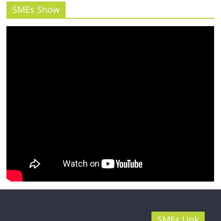
รน
SMEs Show
ไชส์"
SMEs Link