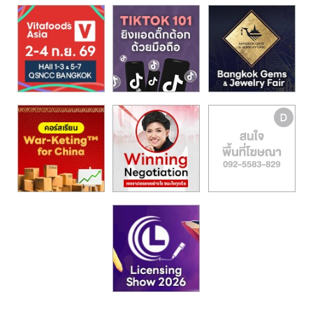
รน
ไชส์,
ศูนย์
รวม
แฟ
รน
ไชส์
พร้อม
ทำเล
สำหรับ
เปิด
ร้าน
ปรึกษา
ฟรี,
บริการ
พัฒนา
ระบบ
แฟ