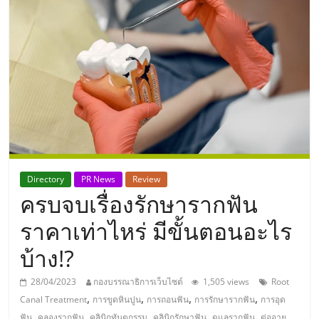
แห่ง
ประเทศไทย,
ThaiSMEsCenter,
รวม
ธุรกิจ
Directory
PR News
Review
ครบจบเรื่องรักษารากฟัน
เอ
ราคาเท่าไหร่ มีขั้นตอนอะไร
ส
บ้าง!?
เอ็
28/04/2023
กองบรรณาธิการเว็บไซต์
1,505 views
Root
,
,
,
,
Canal Treatment
การขูดหินปูน
การถอนฟัน
การรักษารากฟัน
การอุด
,
,
,
,
,
ฟัน
คลองรากฟัน
คลินิกทันตกรรม
คลินิกรักษาฟัน
ดูแลรากฟัน
ต่ออายุ