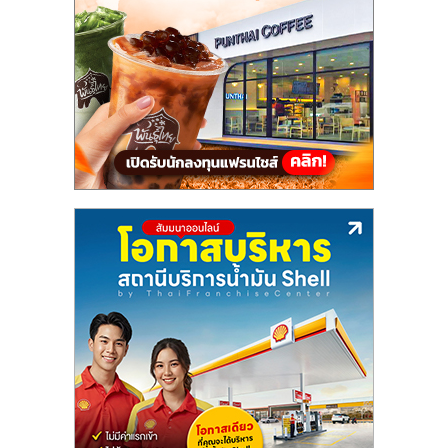
แฟ
รน
ไชส์,
รวม
แฟ
รน
ไชส์
ขาย