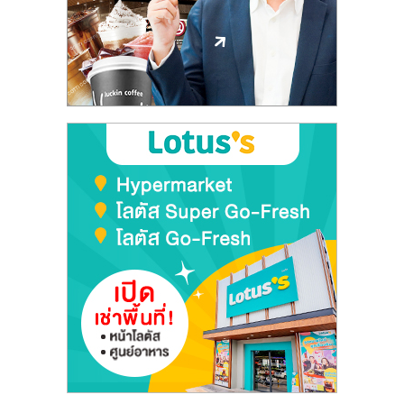
ลงทุน
และ
ขยาย
สา
ขา
แฟ
รน
ไชส์,