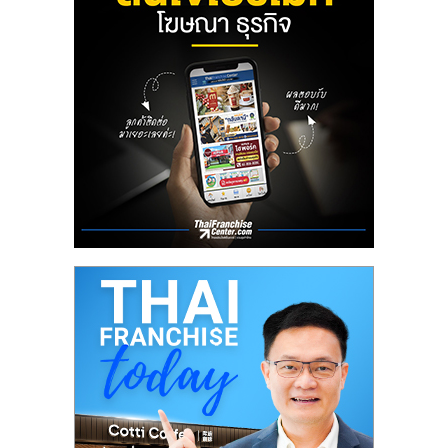
ลงทุน
น้อย
คืน
ทุน
ไว,
ที่
ปรึกษา
การ