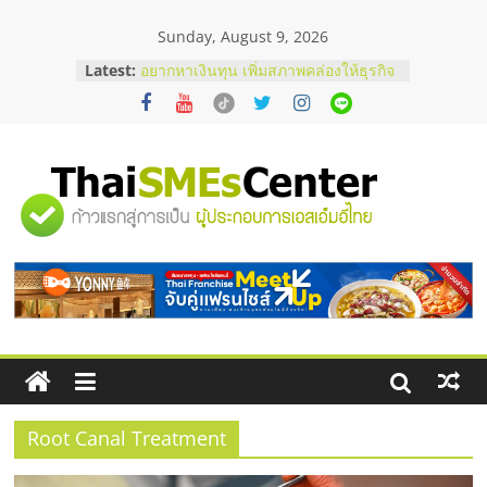
Skip
Sunday, August 9, 2026
to
บริษัท Cybersecurity ในไทยที่ไหนดี?
content
Latest:
วิธีเลือกผู้ให้บริการให้คุ้มค่าและตอบ
โจทย์ธุรกิจ
อยากหาเงินทุน เพิ่มสภาพคล่องให้ธุรกิจ
เริ่มยังไงให้ผ่านฉลุย
สัมมนาออนไลน์ โอกาสบริหารสถานี
บริการน้ำมัน Shell
"ศูนย์
สัมมนาลงทุน แฟรนไชส์ยอนนี่
ThaiFranchise Meet Up จับคู่แฟรน
ไชส์ ครั้งที่ 8
รวม
ร้านเครื่องเสียงคุณภาพสูง พร้อม
โซลูชันระบบภาพและเสียง
ข้อมูล
ธุรกิจ
SME
Root Canal Treatment