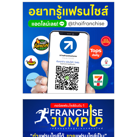
ศูนย์
รวม
แฟ
รน
ไชส์
พร้อม
ทำเล
สำหรับ