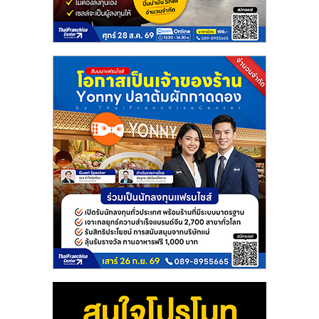
แฟ
รน
ไชส์
แฟ
รน
ไชส์
ขาย
หน้า
บ้าน