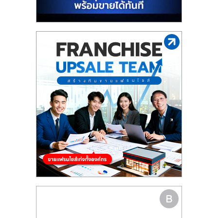
รน
ไชส์"
"ศูนย์
รวม
ข้อมูล
ธุรกิจ
SME
แห่ง
ประเทศไทย,
ThaiSMEsCenter,
รวม
ธุรกิจ
เอ
ส
เอ็
มอี