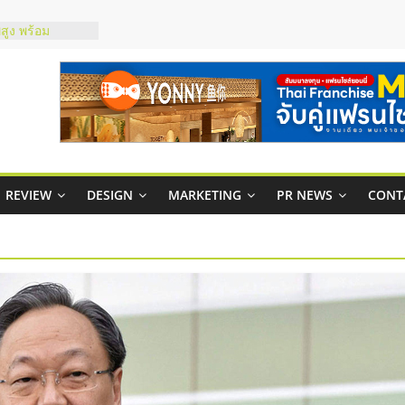
์ยอนนี่
p จับคู่แฟรน
สูง พร้อม
สียง
ในไทยที่ไหนดี?
้คุ้มค่าและตอบ
าพคล่องให้ธุรกิจ
REVIEW
DESIGN
MARKETING
PR NEWS
CONT
บริหารสถานี