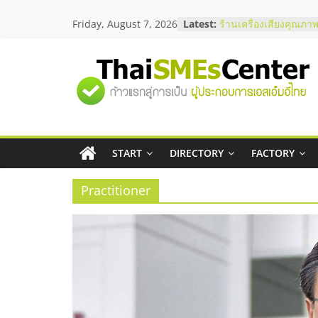
Skip
สัมมนาลงทุน แฟรนไชส
Friday, August 7, 2026
Latest:
to
ThaiFranchise Meet U
content
ไชส์ ครั้งที่ 8
ร้านเครื่องเสียงคุณภาพ
"ศูนย์
โซลูชันระบบภาพและเ
บริษัท Cybersecurity 
วิธีเลือกผู้ให้บริการให
รวม
โจทย์ธุรกิจ
อยากหาเงินทุน เพิ่มสภ
เริ่มยังไงให้ผ่านฉลุย
START
DIRECTORY
FACTORY
ข้อมูล
สัมมนาออนไลน์ โอกาส
บริการน้ำมัน Shell
Practitioner
ธุรกิจ
SME
แห่ง