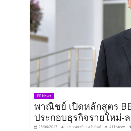
ประเทศไทย,
ThaiSMEsCenter
รวม
ธุรกิจ
เอ
ส
เอ็
PR News
พาณิชย์ เปิดหลักสูตร 
มอี
ประกอบธุรกิจรายใหม่-
28/06/2017
กองบรรณาธิการเว็บไซต์
411 views