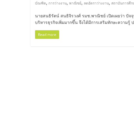
ไทย,
,
,
,
,
บัณฑิต
การว่างงาน
พาณิชย์
ลดอัตราว่างงาน
สถาบันการศึก
SMEs,
นายสนธิรัตน์ สนธิจิรวงศ์ รมช.พาณิชย์ เปิดเผยว่า ปั
บริหารธุรกิจเพิ่มมากขึ้น จึงได้มีการเสริมทักษะความรู
แฟ
Read more
รน
ไชส์,
ที่
ปรึกษา
แฟ
รน