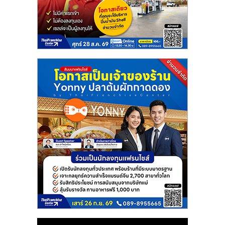
แฟ
รน
ไชส์
แฟ
รน
ไชส์
ขาย
หน้า
บ้าน