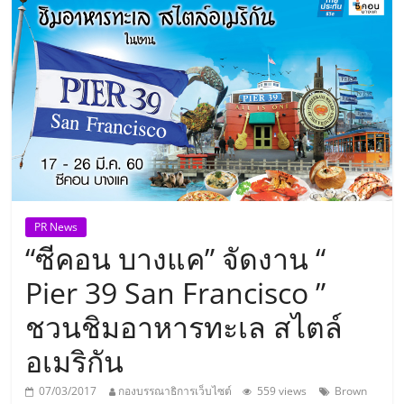
แห่ง
ประเทศไทย,
ThaiSMEsCenter,
รวม
ธุรกิจ
PR News
“ซีคอน บางแค” จัดงาน “
เอ
Pier 39 San Francisco ”
ส
ชวนชิมอาหารทะเล สไตล์
อเมริกัน
เอ็
07/03/2017
กองบรรณาธิการเว็บไซต์
559 views
Brown