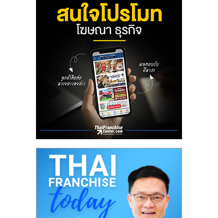
ลงทุน
น้อย
คืน
ทุน
ไว,
ที่
ปรึกษา
การ