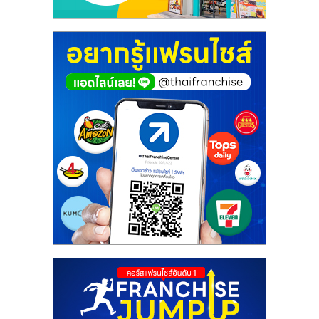
ศูนย์
รวม
แฟ
รน
ไชส์
พร้อม
ทำเล
สำหรับ