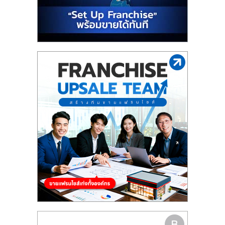
รน
ไชส์"
"ศูนย์
รวม
ข้อมูล
ธุรกิจ
SME
แห่ง
ประเทศไทย,
ThaiSMEsCenter,
รวม
ธุรกิจ
เอ
ส
เอ็
มอี