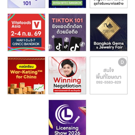
รน
ไชส์,
ศูนย์
รวม
แฟ
รน
ไชส์
พร้อม
ทำเล
สำหรับ
เปิด
ร้าน
ปรึกษา
ฟรี,
บริการ
พัฒนา
ระบบ
แฟ