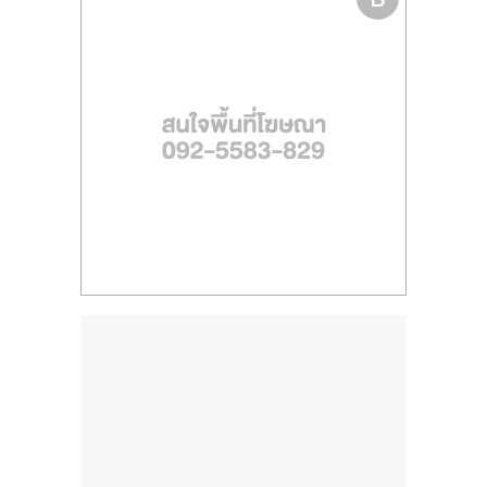
ไทย,
SMEs,
แฟ
รน
ไชส์,
ที่
ปรึกษา
แฟ
รน
ไชส์,
รวม
แฟ
รน
ไชส์
ขาย
แฟ
รน
ไชส์
แฟ