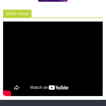
รน
ไชส์"
SMEs Show