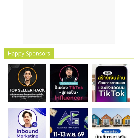
รน
ไชส์
ขาย
หน้า
บ้าน
ลงทุน
น้อย
Happy Sponsors
คืน
ทุน
ไว,
ที่
ปรึกษา
การ
ลงทุน
และ
ขยาย
สา
ขา
แฟ