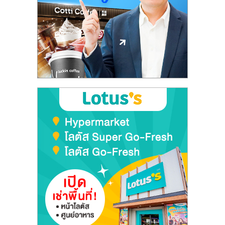
ลงทุน
และ
ขยาย
สา
ขา
แฟ
รน
ไชส์,