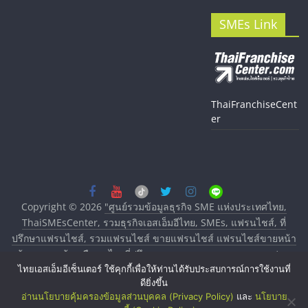
SMEs Link
ThaiFranchiseCent
er
Copyright © 2026
"ศูนย์รวมข้อมูลธุรกิจ SME แห่งประเทศไทย,
ThaiSMEsCenter, รวมธุรกิจเอสเอ็มอีไทย, SMEs, แฟรนไชส์, ที่
ปรึกษาแฟรนไชส์, รวมแฟรนไชส์ ขายแฟรนไชส์ แฟรนไชส์ขายหน้า
บ้าน ลงทุนน้อย คืนทุนไว, ที่ปรึกษาการลงทุนและขยายสาขาแฟรน
ไทยเอสเอ็มอีเซ็นเตอร์ ใช้คุกกี้เพื่อให้ท่านได้รับประสบการณ์การใช้งานที่
ไชส์, ศูนย์รวมแฟรนไชส์ พร้อมทำเลสำหรับเปิดร้าน ปรึกษาฟรี,
ดียิ่งขึ้น
บริการพัฒนาระบบแฟรนไชส์"
. All rights reserved.
อ่านนโยบายคุ้มครองข้อมูลส่วนบุคคล (Privacy Policy)
และ
นโยบาย