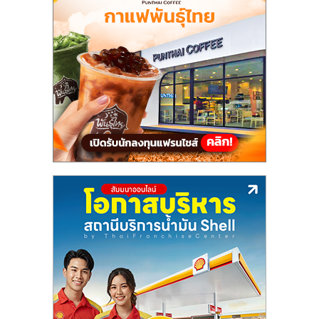
แฟ
รน
ไชส์,
รวม
แฟ
รน
ไชส์
ขาย