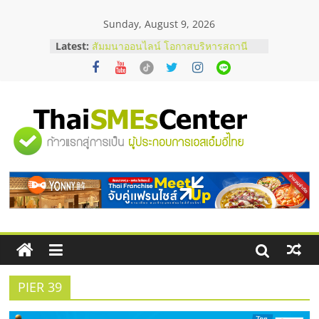
Skip
Sunday, August 9, 2026
to
อยากหาเงินทุน เพิ่มสภาพคล่องให้ธุรกิจ
content
Latest:
เริ่มยังไงให้ผ่านฉลุย
สัมมนาออนไลน์ โอกาสบริหารสถานี
บริการน้ำมัน Shell
สัมมนาลงทุน แฟรนไชส์ยอนนี่
ThaiFranchise Meet Up จับคู่แฟรน
ไชส์ ครั้งที่ 8
"ศูนย์
ร้านเครื่องเสียงคุณภาพสูง พร้อม
โซลูชันระบบภาพและเสียง
บริษัท Cybersecurity ในไทยที่ไหนดี?
รวม
วิธีเลือกผู้ให้บริการให้คุ้มค่าและตอบ
โจทย์ธุรกิจ
ข้อมูล
ธุรกิจ
SME
PIER 39