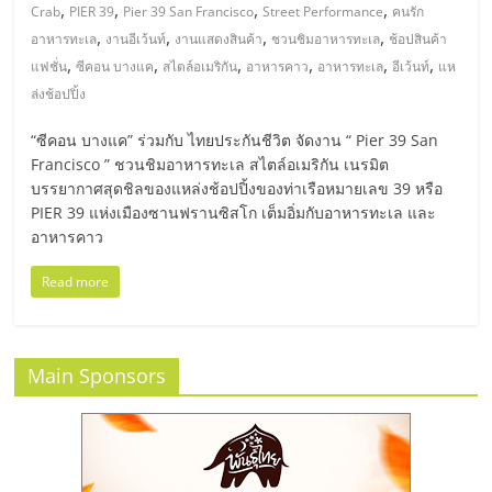
มอี
,
,
,
,
Crab
PIER 39
Pier 39 San Francisco
Street Performance
คนรัก
,
,
,
,
อาหารทะเล
งานอีเว้นท์
งานแสดงสินค้า
ชวนชิมอาหารทะเล
ช้อปสินค้า
ไทย,
,
,
,
,
,
,
แฟชั่น
ซีคอน บางแค
สไตล์อเมริกัน
อาหารคาว
อาหารทะเล
อีเว้นท์
แห
ล่งช้อปปิ้ง
SMEs,
“ซีคอน บางแค” ร่วมกับ ไทยประกันชีวิต จัดงาน “ Pier 39 San
Francisco ” ชวนชิมอาหารทะเล สไตล์อเมริกัน เนรมิต
แฟ
บรรยากาศสุดชิลของแหล่งช้อปปิ้งของท่าเรือหมายเลข 39 หรือ
PIER 39 แห่งเมืองซานฟรานซิสโก เต็มอิ่มกับอาหารทะเล และ
อาหารคาว
รน
Read more
ไชส์,
ที่
Main Sponsors
ปรึกษา