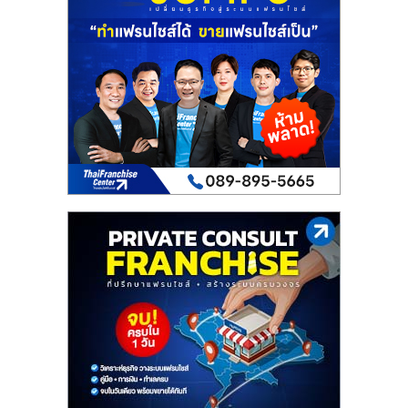
เปิด
ร้าน
ปรึกษา
ฟรี,
บริการ
พัฒนา
ระบบ
แฟ