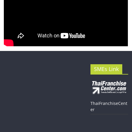
SMEs Link
ThaiFranchiseCent
er