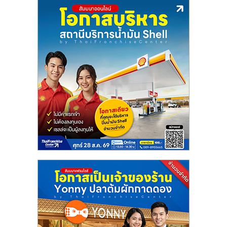
ลงทุน
น้อย
คืน
ทุน
ไว,
ที่
ปรึกษา
การ