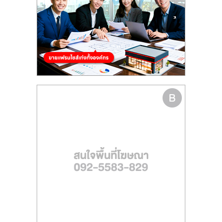
รน
ไชส์
ขาย
หน้า
บ้าน
ลงทุน
น้อย
คืน
ทุน
ไว,
ที่
ปรึกษา
การ
ลงทุน
และ
ขยาย
สา
ขา
แฟ