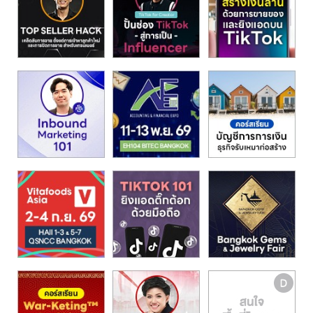
รน
ไชส์"