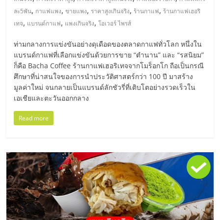
มอี
,
,
,
,
,
ละ5พัน
กาแฟแพง
ขายแพง
ราคาสูงเกินจริง
ร้านกาแฟ
ร้านกาแฟเฮอริ
,
,
,
เทจ
แบรนด์กาแฟ
แพงเกินจริง
โอเวอร์ ไพรส์
ไทย,
ท่ามกลางการแข่งขันอย่างดุเดือดของตลาดกาแฟทั่วโลก หนึ่งใน
SMEs,
แบรนด์กาแฟที่เลือกแข่งขันด้วยการขาย “ตำนาน” และ “รสนิยม”
ก็คือ Bacha Coffee ร้านกาแฟเฮอริเทจจากโมร็อกโก ถือเป็นกรณี
ศึกษาที่น่าสนใจของการนำประวัติศาสตร์กว่า 100 ปี มาสร้าง
แฟ
มูลค่าใหม่ จนกลายเป็นแบรนด์ลักชัวรี่ที่เติบโตอย่างรวดเร็วใน
เอเชียและตะวันออกกลาง
รน
Read more
ไชส์,
ที่
ปรึกษา