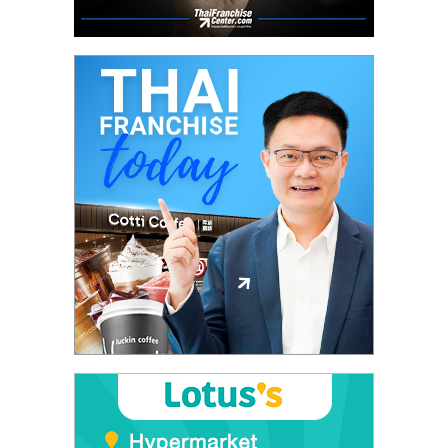
ศูนย์
รวม
แฟ
รน
ไชส์
พร้อม
ทำเล
สำหรับ