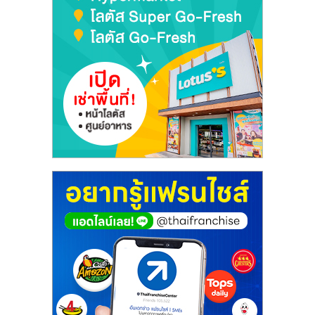
เปิด
ร้าน
ปรึกษา
ฟรี,
บริการ
พัฒนา
ระบบ
แฟ