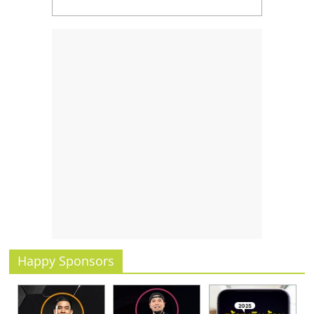
รน
ไชส์,
ศูนย์
รวม
แฟ
รน
ไชส์
พร้อม
ทำเล
สำหรับ
เปิด
ร้าน
ปรึกษา
ฟรี,
บริการ
Happy Sponsors
พัฒนา
ระบบ
แฟ