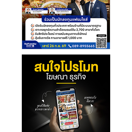
ลงทุน
และ
ขยาย
สา
ขา
แฟ
รน
ไชส์,