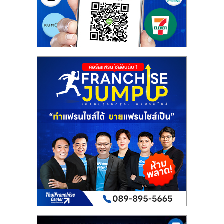
รน
ไชส์"
"ศูนย์
รวม
ข้อมูล
ธุรกิจ
SME
แห่ง
ประเทศไทย,
ThaiSMEsCenter,
รวม
ธุรกิจ
เอ
ส
เอ็
มอี