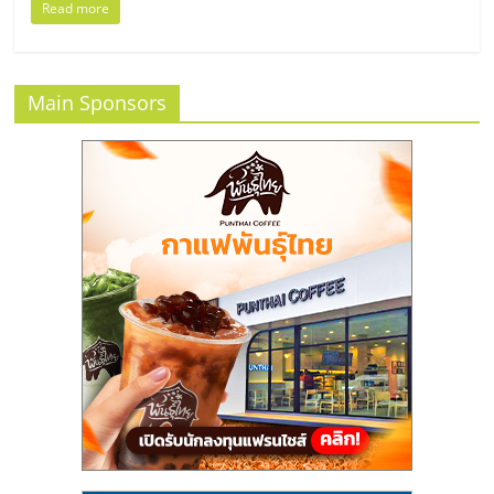
แฟ
Read more
รน
Main Sponsors
ไชส์
แฟ
รน
ไชส์
ขาย
หน้า
บ้าน