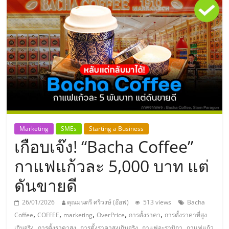
แห่ง
ประเทศไทย,
ThaiSMEsCenter,
รวม
ธุรกิจ
Marketing
SMEs
Starting a Business
เกือบเจ๊ง! “Bacha Coffee”
เอ
กาแฟแก้วละ 5,000 บาท แต่
ส
ดันขายดี
เอ็
26/01/2026
คุณมนตรี ศรีวงษ์ (อ๊อฟ)
513 views
Bacha
,
,
,
,
,
Coffee
COFFEE
marketing
OverPrice
การตั้งราคา
การตั้งราคาที่สูง
,
,
,
,
เกินจริง
การตั้งราคาสูง
การตั้งราคาสูงเกินจริง
กาแฟอะราบิกา
กาแฟแก้ว