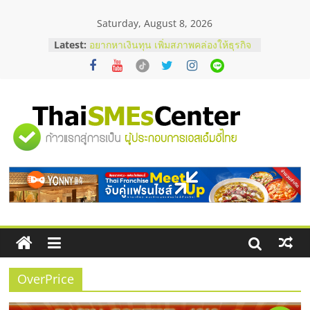
Skip
Saturday, August 8, 2026
to
content
Latest:
อยากหาเงินทุน เพิ่มสภาพคล่องให้ธุรกิจ
เริ่มยังไงให้ผ่านฉลุย
สัมมนาออนไลน์ โอกาสบริหารสถานี
บริการน้ำมัน Shell
สัมมนาลงทุน แฟรนไชส์ยอนนี่
ThaiFranchise Meet Up จับคู่แฟรน
"ศูนย์
ไชส์ ครั้งที่ 8
ร้านเครื่องเสียงคุณภาพสูง พร้อม
โซลูชันระบบภาพและเสียง
รวม
บริษัท Cybersecurity ในไทยที่ไหนดี?
วิธีเลือกผู้ให้บริการให้คุ้มค่าและตอบ
โจทย์ธุรกิจ
ข้อมูล
ธุรกิจ
SME
OverPrice