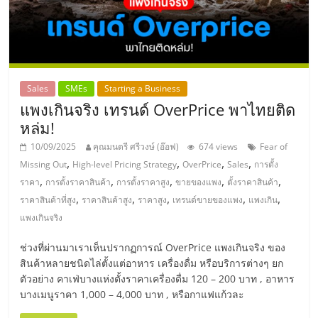
แฟ
รน
ไชส์,
Sales
SMEs
Starting a Business
แพงเกินจริง เทรนด์ OverPrice พาไทยติด
รวม
หล่ม!
10/09/2025
คุณมนตรี ศรีวงษ์ (อ๊อฟ)
674 views
Fear of
แฟ
,
,
,
,
Missing Out
High-level Pricing Strategy
OverPrice
Sales
การตั้ง
,
,
,
,
,
ราคา
การตั้งราคาสินค้า
การตั้งราคาสูง
ขายของแพง
ตั้งราคาสินค้า
รน
,
,
,
,
,
ราคาสินค้าที่สูง
ราคาสินค้าสูง
ราคาสูง
เทรนด์ขายของแพง
แพงเกิน
แพงเกินจริง
ไชส์
ช่วงที่ผ่านมาเราเห็นปรากฏการณ์ OverPrice แพงเกินจริง ของ
สินค้าหลายชนิดไล่ตั้งแต่อาหาร เครื่องดื่ม หรือบริการต่างๆ ยก
ขาย
ตัวอย่าง คาเฟ่บางแห่งตั้งราคาเครื่องดื่ม 120 – 200 บาท , อาหาร
บางเมนูราคา 1,000 – 4,000 บาท , หรือกาแฟแก้วละ