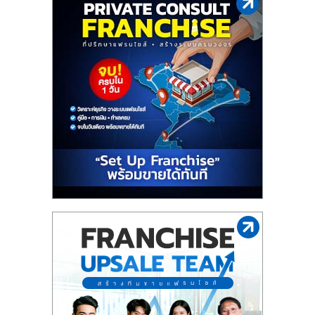
ไทย,
SMEs,
แฟ
รน
ไชส์,
ที่
ปรึกษา
แฟ
รน
ไชส์,
รวม
แฟ
รน
ไชส์
ขาย
แฟ
รน
ไชส์
แฟ