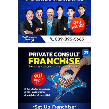
เปิด
ร้าน
ปรึกษา
ฟรี,
บริการ
พัฒนา
ระบบ
แฟ