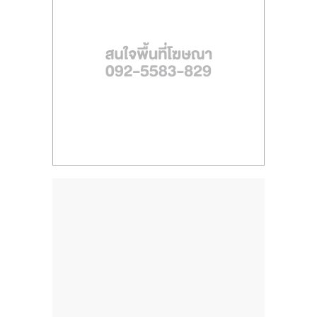
ไทย,
SMEs,
แฟ
รน
ไชส์,
ที่
ปรึกษา
แฟ
รน
ไชส์,
รวม
แฟ
รน
ไชส์
ขาย
แฟ
รน
ไชส์
แฟ