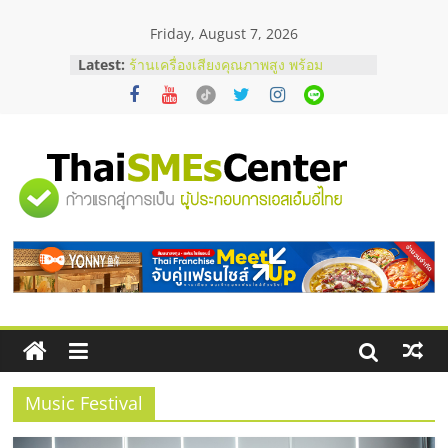
Skip
Friday, August 7, 2026
to
content
Latest:
ร้านเครื่องเสียงคุณภาพสูง พร้อม
โซลูชันระบบภาพและเสียง
บริษัท Cybersecurity ในไทยที่ไหนดี?
วิธีเลือกผู้ให้บริการให้คุ้มค่าและตอบ
โจทย์ธุรกิจ
อยากหาเงินทุน เพิ่มสภาพคล่องให้ธุรกิจ
"ศูนย์
เริ่มยังไงให้ผ่านฉลุย
สัมมนาออนไลน์ โอกาสบริหารสถานี
บริการน้ำมัน Shell
รวม
สัมมนาลงทุน แฟรนไชส์ยอนนี่
ThaiFranchise Meet Up จับคู่แฟรน
ไชส์ ครั้งที่ 8
ข้อมูล
ธุรกิจ
SME
Music Festival