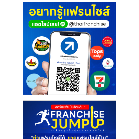
ศูนย์
รวม
แฟ
รน
ไชส์
พร้อม
ทำเล
สำหรับ