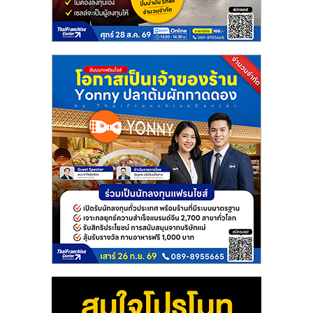
แฟ
รน
ไชส์
แฟ
รน
ไชส์
ขาย
หน้า
บ้าน