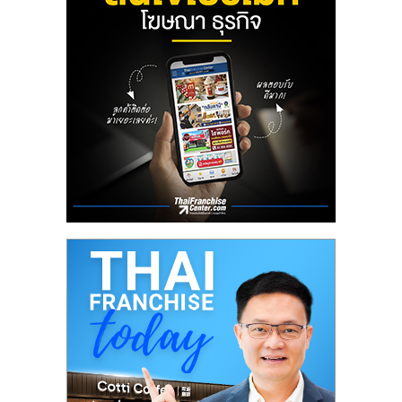
ลงทุน
น้อย
คืน
ทุน
ไว,
ที่
ปรึกษา
การ