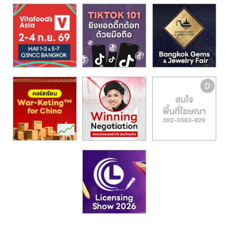
รน
ไชส์,
ศูนย์
รวม
แฟ
รน
ไชส์
พร้อม
ทำเล
สำหรับ
เปิด
ร้าน
ปรึกษา
ฟรี,
บริการ
พัฒนา
ระบบ
แฟ