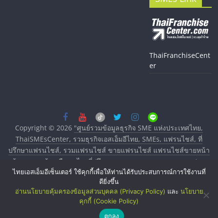
ThaiFranchiseCent
er
Copyright © 2026
"ศูนย์รวมข้อมูลธุรกิจ SME แห่งประเทศไทย,
ThaiSMEsCenter, รวมธุรกิจเอสเอ็มอีไทย, SMEs, แฟรนไชส์, ที่
ปรึกษาแฟรนไชส์, รวมแฟรนไชส์ ขายแฟรนไชส์ แฟรนไชส์ขายหน้า
บ้าน ลงทุนน้อย คืนทุนไว, ที่ปรึกษาการลงทุนและขยายสาขาแฟรน
ไทยเอสเอ็มอีเซ็นเตอร์ ใช้คุกกี้เพื่อให้ท่านได้รับประสบการณ์การใช้งานที่
ไชส์, ศูนย์รวมแฟรนไชส์ พร้อมทำเลสำหรับเปิดร้าน ปรึกษาฟรี,
ดียิ่งขึ้น
บริการพัฒนาระบบแฟรนไชส์"
. All rights reserved.
อ่านนโยบายคุ้มครองข้อมูลส่วนบุคคล (Privacy Policy)
และ
นโยบาย
คุกกี้ (Cookie Policy)
ตกลง