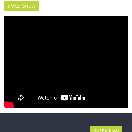
รน
SMEs Show
ไชส์"
SMEs Link