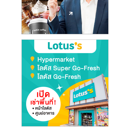
ลงทุน
และ
ขยาย
สา
ขา
แฟ
รน
ไชส์,