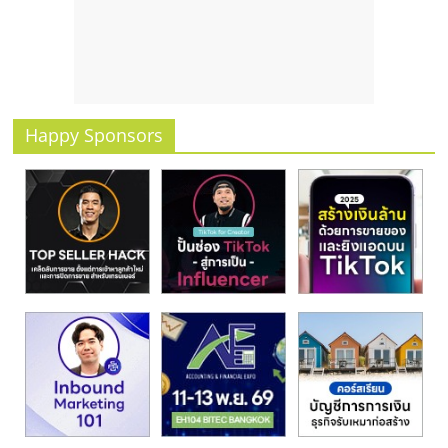
รน
ไชส์
ขาย
หน้า
บ้าน
ลงทุน
Happy Sponsors
น้อย
คืน
ทุน
ไว,
ที่
ปรึกษา
การ
ลงทุน
และ
ขยาย
สา
ขา
แฟ