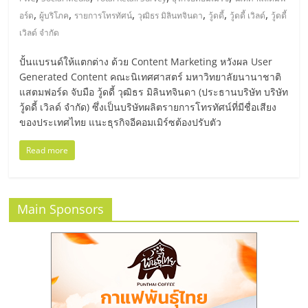
มอี
,
,
,
,
,
,
อร์ด
ผู้บริโภค
รายการโทรทัศน์
วุฒิธร มิลินทจินดา
วู้ดดี้
วู้ดดี้ เวิลด์
วู้ดดี้
เวิลด์ จำกัด
ไทย,
ปั้นแบรนด์ให้แตกต่าง ด้วย Content Marketing หวังผล User
SMEs,
Generated Content คณะนิเทศศาสตร์ มหาวิทยาลัยนานาชาติ
แสตมฟอร์ด จับมือ วู้ดดี้ วุฒิธร มิลินทจินดา (ประธานบริษัท บริษัท
วู้ดดี้ เวิลด์ จำกัด) ซึ่งเป็นบริษัทผลิตรายการโทรทัศน์ที่มีชื่อเสียง
แฟ
ของประเทศไทย แนะธุรกิจอีคอมเมิร์ซต้องปรับตัว
รน
Read more
ไชส์,
Main Sponsors
ที่
ปรึกษา