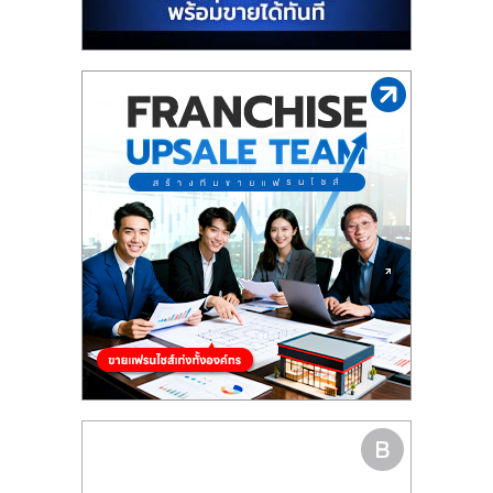
รน
ไชส์"
"ศูนย์
รวม
ข้อมูล
ธุรกิจ
SME
แห่ง
ประเทศไทย,
ThaiSMEsCenter,
รวม
ธุรกิจ
เอ
ส
เอ็
มอี