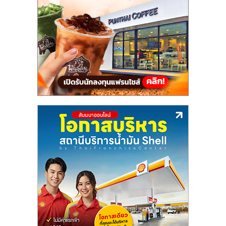
แฟ
รน
ไชส์,
รวม
แฟ
รน
ไชส์
ขาย