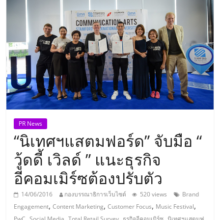
แห่ง
ประเทศไทย,
ThaiSMEsCenter,
รวม
ธุรกิจ
PR News
“นิเทศฯแสตมฟอร์ด” จับมือ “
เอ
วู้ดดี้ เวิลด์ ” แนะธุรกิจ
ส
อีคอมเมิร์ซต้องปรับตัว
เอ็
14/06/2016
กองบรรณาธิการเว็บไซต์
520 views
Brand
,
,
,
,
Engagement
Content Marketing
Customer Focus
Music Festival
,
,
,
,
PwC
Social Media
Total Retail Survey
ธุรกิจอีคอมเมิร์ซ
นิเทศฯแสตมฟ