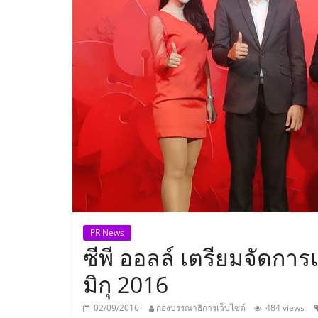
ประเทศไทย,
ThaiSMEsCenter
รวม
ธุรกิจ
เอ
ส
เอ็
PR News
ซีพี ออลล์ เตรียมจัดกา
มอี
มิกุ 2016
02/09/2016
กองบรรณาธิการเว็บไซต์
484 views