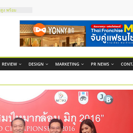
สูง พร้อม
สียง
ในไทยที่ไหนดี?
้คุ้มค่าและตอบ
าพคล่องให้ธุรกิจ
บริหารสถานี
์ยอนนี่
REVIEW
DESIGN
MARKETING
PR NEWS
CONT
p จับคู่แฟรน