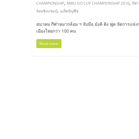
ไทย,
,
,
CHAMPIONSHIP
MIKU GO CUP CHAMPIONSHIP 2016
กีฬ
,
ล้อมชิงแชมป์
เมล็ดธัญพืช
SMEs,
สมาคม กีฬาหมากล้อม ฯ จับมือ มังคิ คิง ฟูด จัดการแข
แฟ
เมืองไทยกว่า 100 คน
Read more
รน
ไชส์,
ที่
ปรึกษา
แฟ
รน