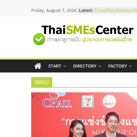
Skip
Friday, August 7, 2026
Latest:
ร้านเครื่องเสียงคุณภาพ
to
โซลูชันระบบภาพและเ
content
บริษัท Cybersecurity 
วิธีเลือกผู้ให้บริการให
"ศูนย์
โจทย์ธุรกิจ
อยากหาเงินทุน เพิ่มสภ
เริ่มยังไงให้ผ่านฉลุย
รวม
สัมมนาออนไลน์ โอกาส
บริการน้ำมัน Shell
สัมมนาลงทุน แฟรนไชส
START
DIRECTORY
FACTORY
ข้อมูล
ThaiFranchise Meet U
ไชส์ ครั้งที่ 8
MIKU
ธุรกิจ
SME
แห่ง