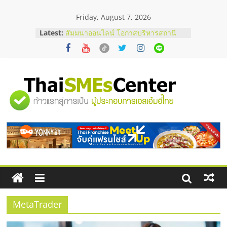
Skip
Friday, August 7, 2026
to
content
Latest:
สัมมนาออนไลน์ โอกาสบริหารสถานี
บริการน้ำมัน Shell
สัมมนาลงทุน แฟรนไชส์ยอนนี่
ThaiFranchise Meet Up จับคู่แฟรน
ไชส์ ครั้งที่ 8
ร้านเครื่องเสียงคุณภาพสูง พร้อม
"ศูนย์
โซลูชันระบบภาพและเสียง
บริษัท Cybersecurity ในไทยที่ไหนดี?
วิธีเลือกผู้ให้บริการให้คุ้มค่าและตอบ
รวม
โจทย์ธุรกิจ
อยากหาเงินทุน เพิ่มสภาพคล่องให้ธุรกิจ
เริ่มยังไงให้ผ่านฉลุย
ข้อมูล
ธุรกิจ
SME
MetaTrader