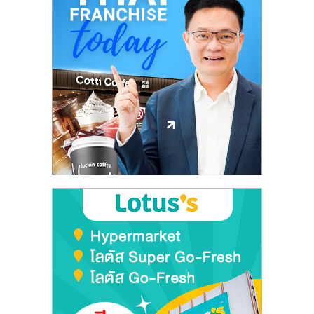
ลงทุน
และ
ขยาย
สา
ขา
แฟ
รน
ไชส์,