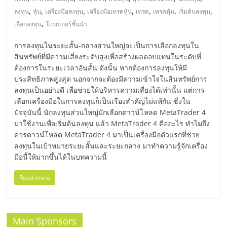
มอี
,
,
,
,
,
,
,
ลงทุน
หุ้น
เครื่องมือลงทุน
เครื่องมือเทรดหุ้น
เทรด
เทรดหุ้น
เริ่มต้นลงทุน
,
เลือกลงทุน
โบรกเกอร์ชั้นนำ
ไทย,
การลงทุนในระยะสั้น-กลางส่วนใหญ่จะเป็นการเลือกลงทุนใน
SMEs,
สินทรัพย์ที่มีความเสี่ยงระดับสูงเพื่อสร้างผลตอบแทนในระดับที่
ต้องการในระยะเวลาอันสั้น ดังนั้น หากต้องการลงทุนให้มี
ประสิทธิภาพสูงสุด นอกจากจะต้องมีความเข้าใจในสินทรัพย์การ
แฟ
ลงทุนเป็นอย่างดี เพื่อช่วยให้บริหารความเสี่ยงได้เท่านั้น แต่การ
เลือกเครื่องมือในการลงทุนก็เป็นเรื่องสำคัญไม่แพ้กัน ซึ่งใน
รน
ปัจจุบันนี้ นักลงทุนส่วนใหญ่มักเลือกดาวน์โหลด MetaTrader 4
มาใช้งานเพื่อเริ่มต้นลงทุน แล้ว MetaTrader 4 คืออะไร ทำไมถึง
ควรดาวน์โหลด MetaTrader 4 มาเป็นเครื่องมือตัวแรกที่ช่วย
ไชส์,
ลงทุนในเป้าหมายระยะสั้นและระยะกลาง มาทำความรู้จักเครื่อง
มือนี้ให้มากขึ้นได้ในบทความนี้
ที่
Read more
ปรึกษา
Main Sponsors