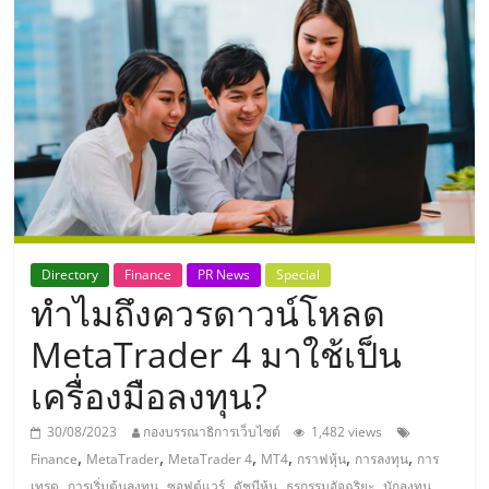
แห่ง
ประเทศไทย,
ThaiSMEsCenter,
รวม
ธุรกิจ
Directory
Finance
PR News
Special
ทำไมถึงควรดาวน์โหลด
เอ
MetaTrader 4 มาใช้เป็น
ส
เครื่องมือลงทุน?
เอ็
30/08/2023
กองบรรณาธิการเว็บไซต์
1,482 views
,
,
,
,
,
,
Finance
MetaTrader
MetaTrader 4
MT4
กราฟหุ้น
การลงทุน
การ
,
,
,
,
,
,
เทรด
การเริ่มต้นลงทุน
ซอฟต์แวร์
ดัชนีหุ้น
ธุรกรรมอัจฉริยะ
นักลงทุน