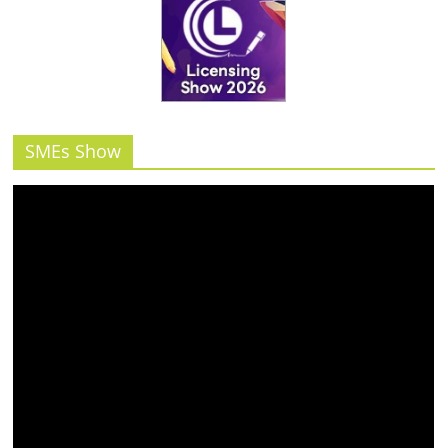
รน
ไชส์"
SMEs Show