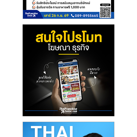
ลงทุน
น้อย
คืน
ทุน
ไว,
ที่
ปรึกษา
การ