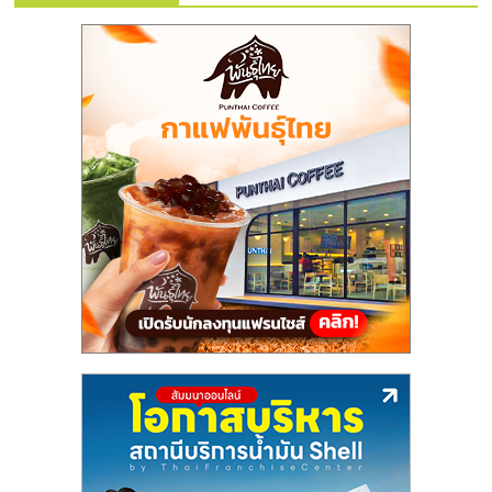
แฟ
รน
ไชส์,
รวม
แฟ
รน
ไชส์
ขาย