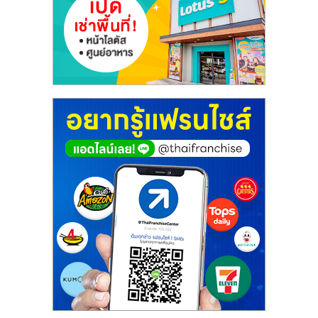
ศูนย์
รวม
แฟ
รน
ไชส์
พร้อม
ทำเล
สำหรับ