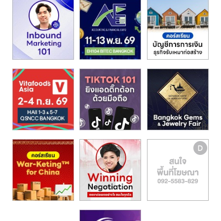
รน
ไชส์,
ศูนย์
รวม
แฟ
รน
ไชส์
พร้อม
ทำเล
สำหรับ
เปิด
ร้าน
ปรึกษา
ฟรี,
บริการ
พัฒนา
ระบบ
แฟ