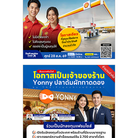
แฟ
รน
ไชส์
แฟ
รน
ไชส์
ขาย
หน้า
บ้าน