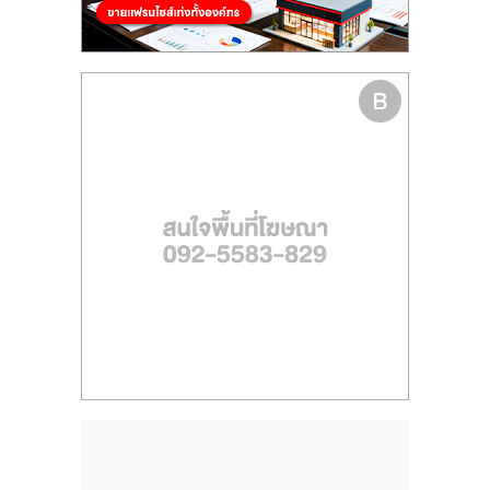
ไทย,
SMEs,
แฟ
รน
ไชส์,
ที่
ปรึกษา
แฟ
รน
ไชส์,
รวม
แฟ
รน
ไชส์
ขาย
แฟ
รน
ไชส์
แฟ