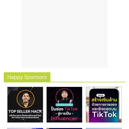
รน
ไชส์
ขาย
หน้า
บ้าน
ลงทุน
น้อย
คืน
ทุน
ไว,
ที่
Happy Sponsors
ปรึกษา
การ
ลงทุน
และ
ขยาย
สา
ขา
แฟ