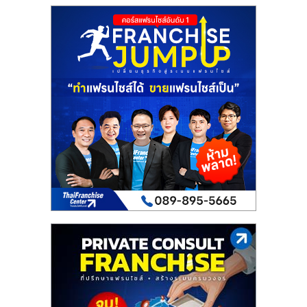
เปิด
ร้าน
ปรึกษา
ฟรี,
บริการ
พัฒนา
ระบบ
แฟ