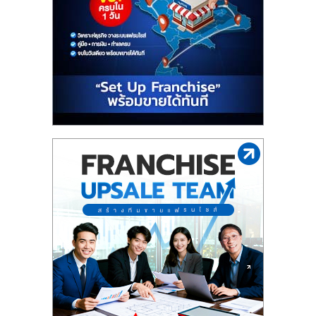
รน
ไชส์"
"ศูนย์
รวม
ข้อมูล
ธุรกิจ
SME
แห่ง
ประเทศไทย,
ThaiSMEsCenter,
รวม
ธุรกิจ
เอ
ส
เอ็
มอี