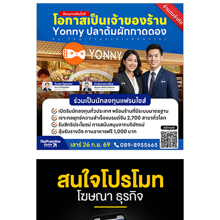
แฟ
รน
ไชส์
แฟ
รน
ไชส์
ขาย
หน้า
บ้าน