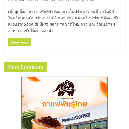
มอี
เมื่อพูดถึงอาหารเอเชียที่กำลังมาแรงในฝรั่งเศสตอนนี้ คงไม่มีชื่อ
ไทย,
ไหนร้อนแรงไปกว่าแบรนด์ร้านอาหาร แฟรนไชส์ฟาสต์ฟู้ดเอเชีย
Krousty Sabaidi ที่ผสมผสานรสชาติไทย ลาว และวัฒนธรรม
อาหารเอเชียได้อย่างลงตัว
SMEs,
Read more
แฟ
รน
Main Sponsors
ไชส์,
ที่
ปรึกษา