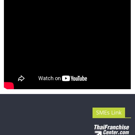
รน
ไชส์"
SMEs Link