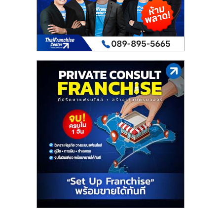
เปิด
ร้าน
ปรึกษา
ฟรี,
บริการ
พัฒนา
ระบบ
แฟ