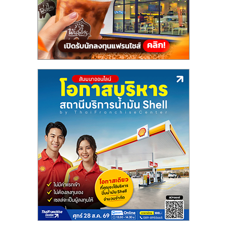
แฟ
รน
ไชส์,
รวม
แฟ
รน
ไชส์
ขาย