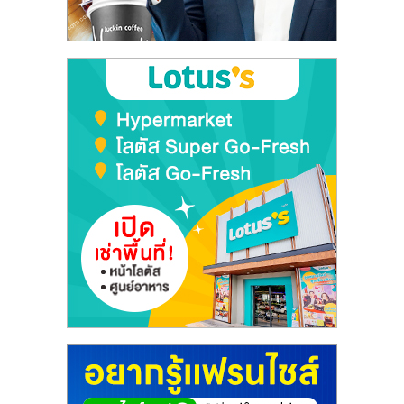
ลงทุน
และ
ขยาย
สา
ขา
แฟ
รน
ไชส์,