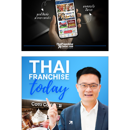
ลงทุน
น้อย
คืน
ทุน
ไว,
ที่
ปรึกษา
การ