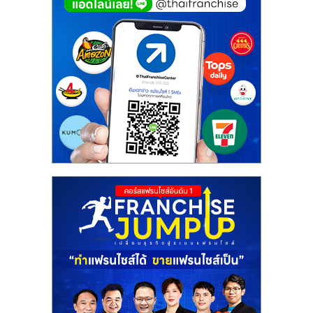
ศูนย์
รวม
แฟ
รน
ไชส์
พร้อม
ทำเล
สำหรับ