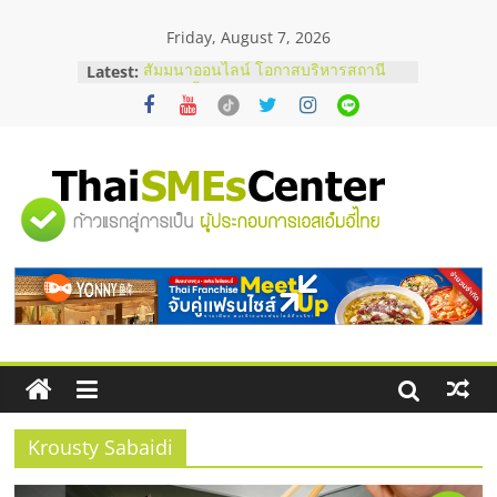
Skip
Friday, August 7, 2026
to
content
Latest:
สัมมนาออนไลน์ โอกาสบริหารสถานี
บริการน้ำมัน Shell
สัมมนาลงทุน แฟรนไชส์ยอนนี่
ThaiFranchise Meet Up จับคู่แฟรน
ไชส์ ครั้งที่ 8
ร้านเครื่องเสียงคุณภาพสูง พร้อม
"ศูนย์
โซลูชันระบบภาพและเสียง
บริษัท Cybersecurity ในไทยที่ไหนดี?
วิธีเลือกผู้ให้บริการให้คุ้มค่าและตอบ
รวม
โจทย์ธุรกิจ
อยากหาเงินทุน เพิ่มสภาพคล่องให้ธุรกิจ
เริ่มยังไงให้ผ่านฉลุย
ข้อมูล
ธุรกิจ
SME
Krousty Sabaidi