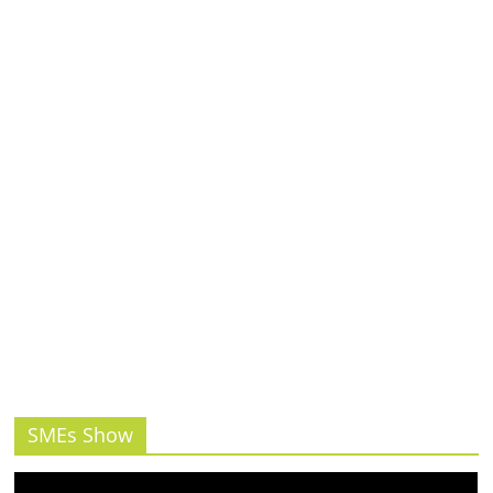
รน
ไชส์,
ศูนย์
รวม
แฟ
รน
ไชส์
พร้อม
ทำเล
สำหรับ
เปิด
ร้าน
ปรึกษา
ฟรี,
บริการ
พัฒนา
SMEs Show
ระบบ
แฟ