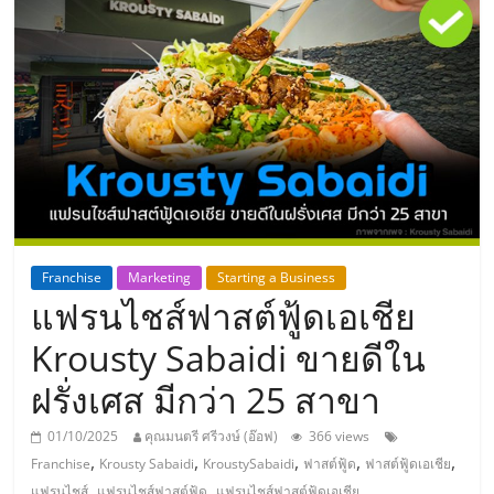
แห่ง
ประเทศไทย,
ThaiSMEsCenter,
รวม
ธุรกิจ
Franchise
Marketing
Starting a Business
แฟรนไชส์ฟาสต์ฟู้ดเอเชีย
เอ
Krousty Sabaidi ขายดีใน
ส
ฝรั่งเศส มีกว่า 25 สาขา
เอ็
01/10/2025
คุณมนตรี ศรีวงษ์ (อ๊อฟ)
366 views
,
,
,
,
,
Franchise
Krousty Sabaidi
KroustySabaidi
ฟาสต์ฟู้ด
ฟาสต์ฟู้ดเอเชีย
,
,
แฟรนไชส์
แฟรนไชส์ฟาสต์ฟู้ด
แฟรนไชส์ฟาสต์ฟู้ดเอเชีย