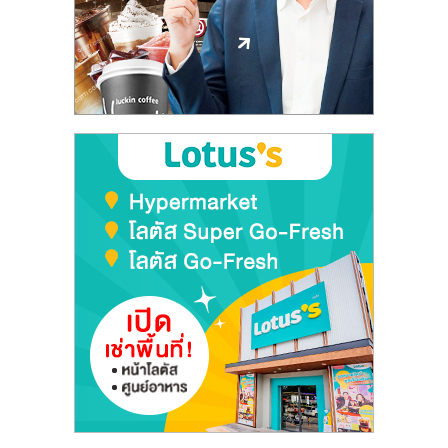
ลงทุน
และ
ขยาย
สา
ขา
แฟ
รน
ไชส์,