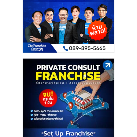
เปิด
ร้าน
ปรึกษา
ฟรี,
บริการ
พัฒนา
ระบบ
แฟ