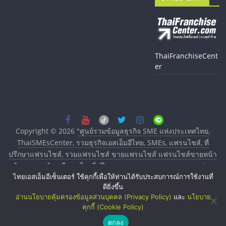
ThaiFranchiseCent
er
Copyright © 2026
"ศูนย์รวมข้อมูลธุรกิจ SME แห่งประเทศไทย,
ThaiSMEsCenter, รวมธุรกิจเอสเอ็มอีไทย, SMEs, แฟรนไชส์, ที่
ปรึกษาแฟรนไชส์, รวมแฟรนไชส์ ขายแฟรนไชส์ แฟรนไชส์ขายหน้า
บ้าน ลงทุนน้อย คืนทุนไว, ที่ปรึกษาการลงทุนและขยายสาขาแฟรน
ไทยเอสเอ็มอีเซ็นเตอร์ ใช้คุกกี้เพื่อให้ท่านได้รับประสบการณ์การใช้งานที่
ไชส์, ศูนย์รวมแฟรนไชส์ พร้อมทำเลสำหรับเปิดร้าน ปรึกษาฟรี, บริการ
ดียิ่งขึ้น
พัฒนาระบบแฟรนไชส์"
. All rights reserved.
อ่านนโยบายคุ้มครองข้อมูลส่วนบุคคล (Privacy Policy)
และ
นโยบาย
คุกกี้ (Cookie Policy)
ตกลง