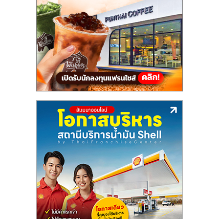
แฟ
รน
ไชส์,
รวม
แฟ
รน
ไชส์
ขาย