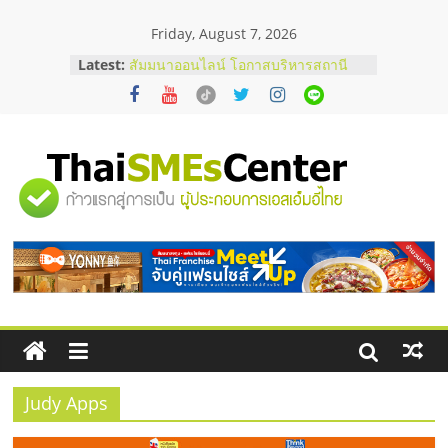
Skip
Friday, August 7, 2026
to
content
Latest:
สัมมนาออนไลน์ โอกาสบริหารสถานี
บริการน้ำมัน Shell
สัมมนาลงทุน แฟรนไชส์ยอนนี่
ThaiFranchise Meet Up จับคู่แฟรน
ไชส์ ครั้งที่ 8
ร้านเครื่องเสียงคุณภาพสูง พร้อม
"ศูนย์
โซลูชันระบบภาพและเสียง
บริษัท Cybersecurity ในไทยที่ไหนดี?
วิธีเลือกผู้ให้บริการให้คุ้มค่าและตอบ
รวม
โจทย์ธุรกิจ
อยากหาเงินทุน เพิ่มสภาพคล่องให้ธุรกิจ
เริ่มยังไงให้ผ่านฉลุย
ข้อมูล
ธุรกิจ
SME
Judy Apps