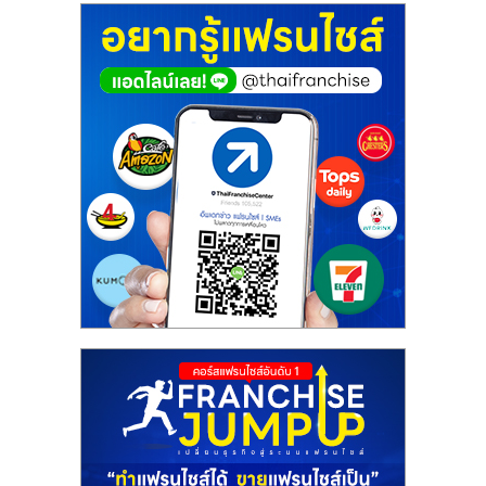
ศูนย์
รวม
แฟ
รน
ไชส์
พร้อม
ทำเล
สำหรับ