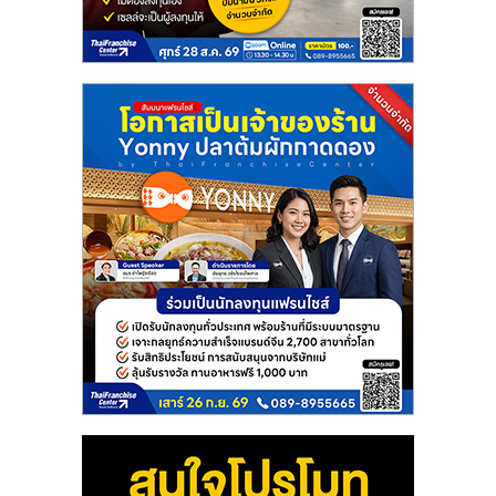
แฟ
รน
ไชส์
แฟ
รน
ไชส์
ขาย
หน้า
บ้าน