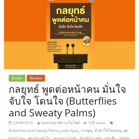
แห่ง
ประเทศไทย,
ThaiSMEsCenter,
รวม
ธุรกิจ
Books
Review
กลยุทธ์ พูดต่อหน้าคน มั่นใจ
เอ
จับใจ โดนใจ (Butterflies
ส
and Sweaty Palms)
เอ็
24/08/2016
กองบรรณาธิการเว็บไซต์
528 views
,
,
,
,
Butterflies and Sweaty Palms
Judy Apps
การพูด
ทำตัวให้โดดเด่น
พูด
,
,
,
,
,
ต่อหน้าคน
พูดอย่างมั่นใจ
สลายความกลัว
สำหรับการพูด
หนังสือ
เทคนิค