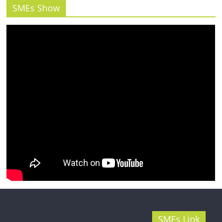
รน
SMEs Show
ไชส์"
SMEs Link