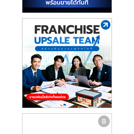
รน
ไชส์"
"ศูนย์
รวม
ข้อมูล
ธุรกิจ
SME
แห่ง
ประเทศไทย,
ThaiSMEsCenter,
รวม
ธุรกิจ
เอ
ส
เอ็
มอี