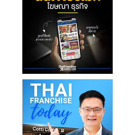
ลงทุน
น้อย
คืน
ทุน
ไว,
ที่
ปรึกษา
การ