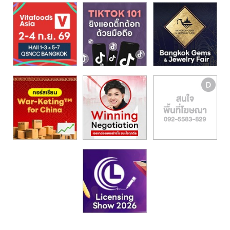
รน
ไชส์,
ศูนย์
รวม
แฟ
รน
ไชส์
พร้อม
ทำเล
สำหรับ
เปิด
ร้าน
ปรึกษา
ฟรี,
บริการ
พัฒนา
ระบบ
แฟ