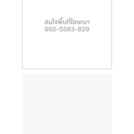
ไทย,
SMEs,
แฟ
รน
ไชส์,
ที่
ปรึกษา
แฟ
รน
ไชส์,
รวม
แฟ
รน
ไชส์
ขาย
แฟ
รน
ไชส์
แฟ