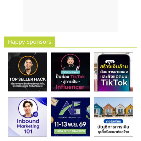
รน
ไชส์
ขาย
หน้า
บ้าน
ลงทุน
Happy Sponsors
น้อย
คืน
ทุน
ไว,
ที่
ปรึกษา
การ
ลงทุน
และ
ขยาย
สา
ขา
แฟ