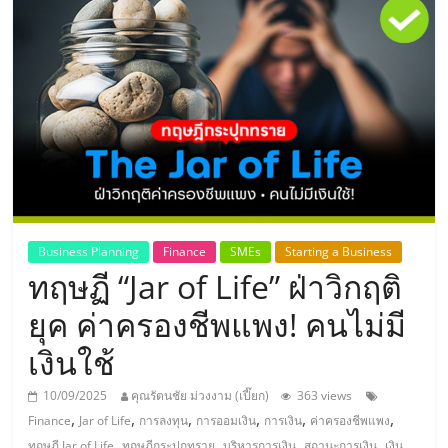
แห่ง
ประเทศไทย,
ThaiSMEsCenter,
รวม
ธุรกิจ
Business Planning
Finance
SMEs
Starting a Business
ทฤษฏี “Jar of Life” ฝ่าวิกฤติ
เอ
ยุค ค่าครองชีพแพง! คนไม่มี
ส
เงินใช้
เอ็
10/09/2025
คุณรัตนชัย ม่วงงาม (เปี๊ยก)
363 views
,
,
,
,
,
,
Finance
Jar of Life
การลงทุน
การออมเงิน
การเงิน
ค่าครองชีพแพง
,
,
,
,
ทฤษฏี Jar of Life
ทฤษฏีกระปุกทราย
บริหารการเงิน
สถานะการเงิน
เงิน