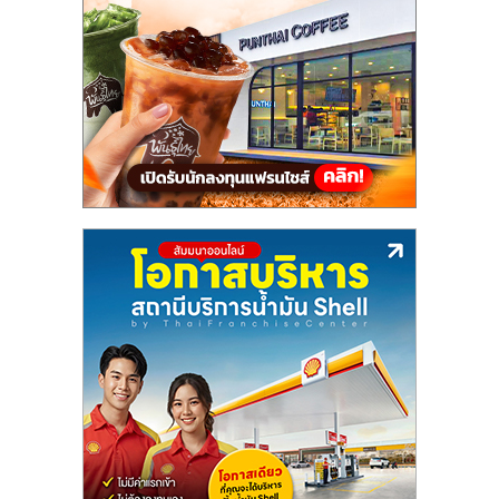
แฟ
รน
ไชส์,
รวม
แฟ
รน
ไชส์
ขาย