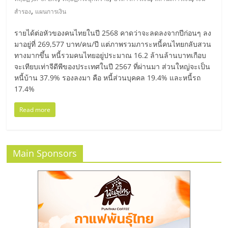
มอี
,
สำรอง
แผนการเงิน
ไทย,
รายได้ต่อหัวของคนไทยในปี 2568 คาดว่าจะลดลงจากปีก่อนๆ ลง
มาอยู่ที่ 269,577 บาท/คน/ปี แต่ภาพรวมภาระหนี้คนไทยกลับสวน
SMEs,
ทางมากขึ้น หนี้รวมคนไทยอยู่ประมาณ 16.2 ล้านล้านบาทเกือบ
จะเทียบเท่าจีดีพีของประเทศในปี 2567 ที่ผ่านมา ส่วนใหญ่จะเป็น
หนี้บ้าน 37.9% รองลงมา คือ หนี้ส่วนบุคคล 19.4% และหนี้รถ
แฟ
17.4%
Read more
รน
ไชส์,
Main Sponsors
ที่
ปรึกษา