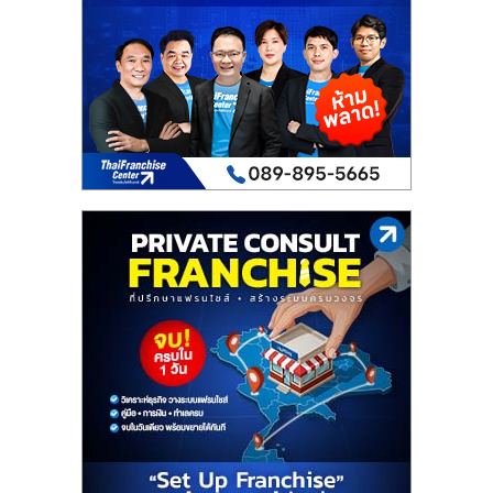
เปิด
ร้าน
ปรึกษา
ฟรี,
บริการ
พัฒนา
ระบบ
แฟ