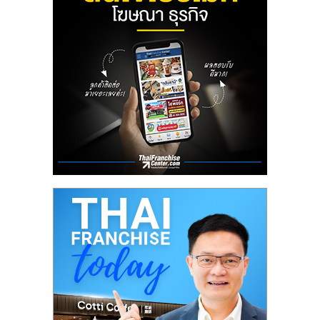
ลงทุน
น้อย
คืน
ทุน
ไว,
ที่
ปรึกษา
การ