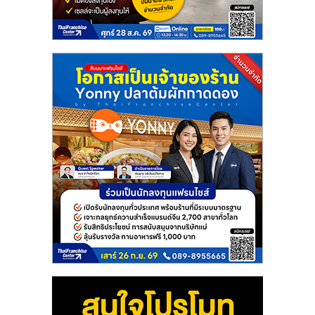
แฟ
รน
ไชส์
แฟ
รน
ไชส์
ขาย
หน้า
บ้าน