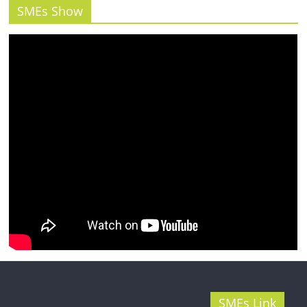
รน
SMEs Show
ไชส์"
SMEs Link