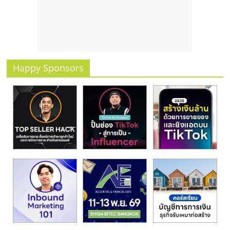
รน
ไชส์
ขาย
หน้า
บ้าน
ลงทุน
Happy Sponsors
น้อย
คืน
ทุน
ไว,
ที่
ปรึกษา
การ
ลงทุน
และ
ขยาย
สา
ขา
แฟ