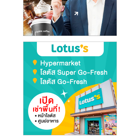
ลงทุน
และ
ขยาย
สา
ขา
แฟ
รน
ไชส์,