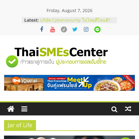
Skip
Friday, August 7, 2026
to
content
Latest:
บริษัท Cybersecurity ในไทยที่ไหนดี?
วิธีเลือกผู้ให้บริการให้คุ้มค่าและตอบ
โจทย์ธุรกิจ
อยากหาเงินทุน เพิ่มสภาพคล่องให้ธุรกิจ
เริ่มยังไงให้ผ่านฉลุย
สัมมนาออนไลน์ โอกาสบริหารสถานี
"ศูนย์
บริการน้ำมัน Shell
สัมมนาลงทุน แฟรนไชส์ยอนนี่
ThaiFranchise Meet Up จับคู่แฟรน
รวม
ไชส์ ครั้งที่ 8
ร้านเครื่องเสียงคุณภาพสูง พร้อม
โซลูชันระบบภาพและเสียง
ข้อมูล
ธุรกิจ
SME
Jar of Life