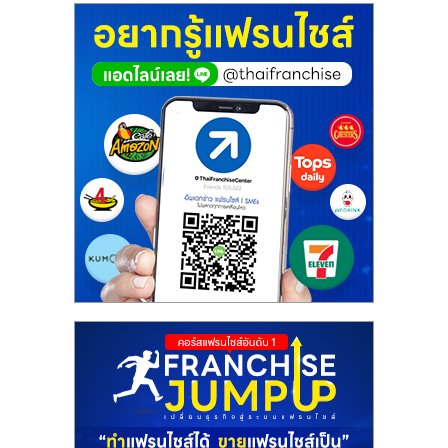
ศูนย์
รวม
แฟ
รน
ไชส์
พร้อม
ทำเล
สำหรับ