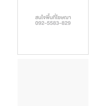
ไทย,
SMEs,
แฟ
รน
ไชส์,
ที่
ปรึกษา
แฟ
รน
ไชส์,
รวม
แฟ
รน
ไชส์
ขาย
แฟ
รน
ไชส์
แฟ