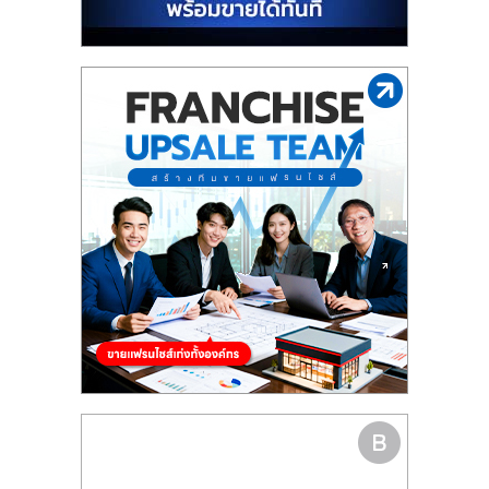
รน
ไชส์"
"ศูนย์
รวม
ข้อมูล
ธุรกิจ
SME
แห่ง
ประเทศไทย,
ThaiSMEsCenter,
รวม
ธุรกิจ
เอ
ส
เอ็
มอี