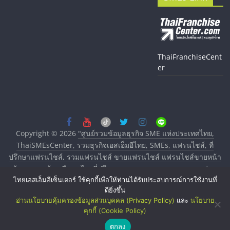
ThaiFranchiseCent
er
Copyright © 2026
"ศูนย์รวมข้อมูลธุรกิจ SME แห่งประเทศไทย,
ThaiSMEsCenter, รวมธุรกิจเอสเอ็มอีไทย, SMEs, แฟรนไชส์, ที่
ปรึกษาแฟรนไชส์, รวมแฟรนไชส์ ขายแฟรนไชส์ แฟรนไชส์ขายหน้า
บ้าน ลงทุนน้อย คืนทุนไว, ที่ปรึกษาการลงทุนและขยายสาขาแฟรน
ไทยเอสเอ็มอีเซ็นเตอร์ ใช้คุกกี้เพื่อให้ท่านได้รับประสบการณ์การใช้งานที่
ไชส์, ศูนย์รวมแฟรนไชส์ พร้อมทำเลสำหรับเปิดร้าน ปรึกษาฟรี,
ดียิ่งขึ้น
บริการพัฒนาระบบแฟรนไชส์"
. All rights reserved.
อ่านนโยบายคุ้มครองข้อมูลส่วนบุคคล (Privacy Policy)
และ
นโยบาย
คุกกี้ (Cookie Policy)
ตกลง