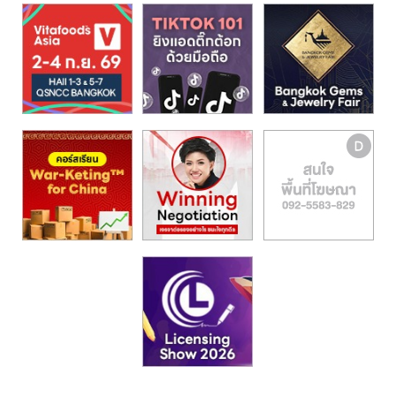
รน
ไชส์,
ศูนย์
รวม
แฟ
รน
ไชส์
พร้อม
ทำเล
สำหรับ
เปิด
ร้าน
ปรึกษา
ฟรี,
บริการ
พัฒนา
ระบบ
แฟ