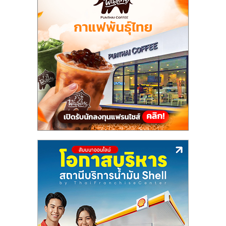
แฟ
รน
ไชส์,
รวม
แฟ
รน
ไชส์
ขาย