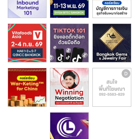
รน
ไชส์,
ศูนย์
รวม
แฟ
รน
ไชส์
พร้อม
ทำเล
สำหรับ
เปิด
ร้าน
ปรึกษา
ฟรี,
บริการ
พัฒนา
ระบบ
แฟ