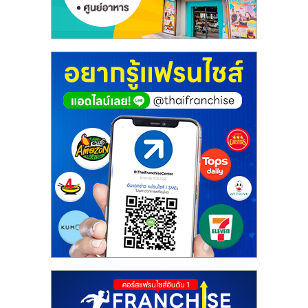
ศูนย์
รวม
แฟ
รน
ไชส์
พร้อม
ทำเล
สำหรับ