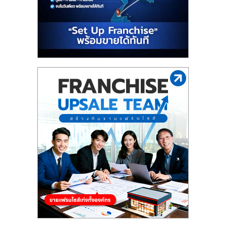
รน
ไชส์"
"ศูนย์
รวม
ข้อมูล
ธุรกิจ
SME
แห่ง
ประเทศไทย,
ThaiSMEsCenter,
รวม
ธุรกิจ
เอ
ส
เอ็
มอี