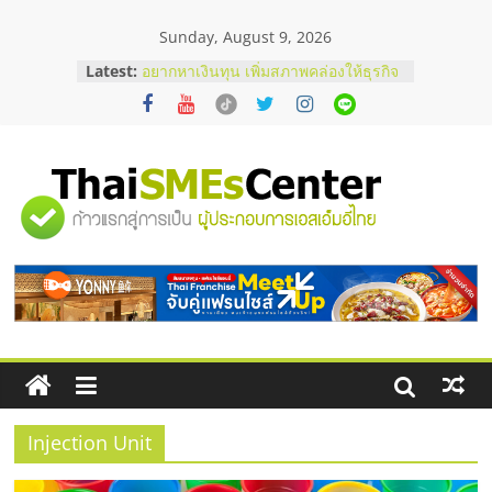
Skip
Sunday, August 9, 2026
to
content
Latest:
อยากหาเงินทุน เพิ่มสภาพคล่องให้ธุรกิจ
เริ่มยังไงให้ผ่านฉลุย
สัมมนาออนไลน์ โอกาสบริหารสถานี
บริการน้ำมัน Shell
สัมมนาลงทุน แฟรนไชส์ยอนนี่
ThaiFranchise Meet Up จับคู่แฟรน
"ศูนย์
ไชส์ ครั้งที่ 8
ร้านเครื่องเสียงคุณภาพสูง พร้อม
โซลูชันระบบภาพและเสียง
รวม
บริษัท Cybersecurity ในไทยที่ไหนดี?
วิธีเลือกผู้ให้บริการให้คุ้มค่าและตอบ
โจทย์ธุรกิจ
ข้อมูล
ธุรกิจ
SME
Injection Unit