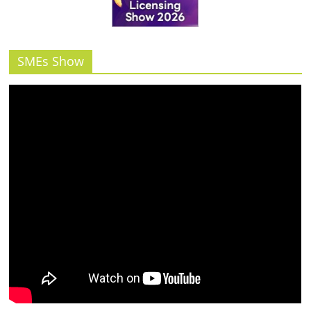
รน
ไชส์"
SMEs Show