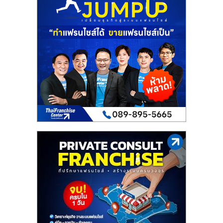
เปิด
ร้าน
ปรึกษา
ฟรี,
บริการ
พัฒนา
ระบบ
แฟ