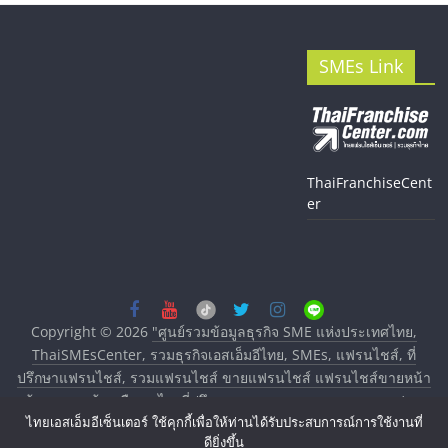
SMEs Link
ThaiFranchiseCent
er
Copyright © 2026
"ศูนย์รวมข้อมูลธุรกิจ SME แห่งประเทศไทย,
ThaiSMEsCenter, รวมธุรกิจเอสเอ็มอีไทย, SMEs, แฟรนไชส์, ที่
ปรึกษาแฟรนไชส์, รวมแฟรนไชส์ ขายแฟรนไชส์ แฟรนไชส์ขายหน้า
บ้าน ลงทุนน้อย คืนทุนไว, ที่ปรึกษาการลงทุนและขยายสาขาแฟรน
ไทยเอสเอ็มอีเซ็นเตอร์ ใช้คุกกี้เพื่อให้ท่านได้รับประสบการณ์การใช้งานที่
ไชส์, ศูนย์รวมแฟรนไชส์ พร้อมทำเลสำหรับเปิดร้าน ปรึกษาฟรี,
ดียิ่งขึ้น
บริการพัฒนาระบบแฟรนไชส์"
. All rights reserved.