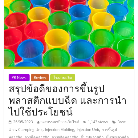
แห่ง
ประเทศไทย,
ThaiSMEsCenter,
รวม
ธุรกิจ
PR News
Review
โรงงานผลิต
สรุปข้อดีของการขึ้นรูป
เอ
พลาสติกแบบฉีด และการนำ
ส
ไปใช้ประโยชน์
เอ็
26/05/2023
กองบรรณาธิการเว็บไซต์
1,143 views
Base
,
,
,
,
Unit
Clamping Unit
Injection Molding
Injection Unit
การขึ้นรูป
,
,
,
,
พลาสติก
การฉีดพลาสติก
การผลิตพลาสติก
ขึ้นรูปพลาสติก
ขึ้นรูปพลาสติก