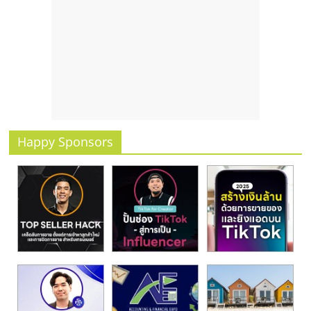
รน
ไชส์
ขาย
หน้า
บ้าน
ลงทุน
น้อย
คืน
ทุน
Happy Sponsors
ไว,
ที่
ปรึกษา
การ
ลงทุน
และ
ขยาย
สา
ขา
แฟ