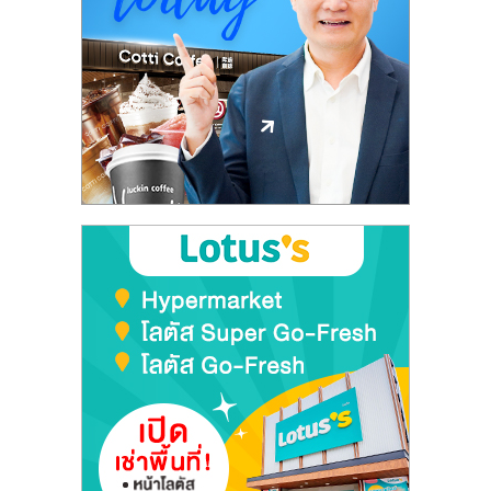
ลงทุน
และ
ขยาย
สา
ขา
แฟ
รน
ไชส์,