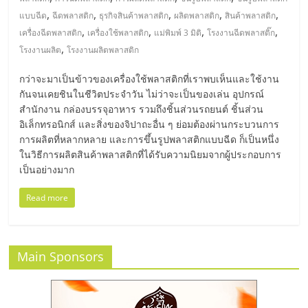
มอี
,
,
,
,
,
แบบฉีด
ฉีดพลาสติก
ธุรกิจสินค้าพลาสติก
ผลิตพลาสติก
สินค้าพลาสติก
,
,
,
,
เครื่องฉีดพลาสติก
เครื่องใช้พลาสติก
แม่พิมพ์ 3 มิติ
โรงงานฉีดพลาสติ๊ก
ไทย,
,
โรงงานผลิต
โรงงานผลิตพลาสติก
SMEs,
กว่าจะมาเป็นข้าวของเครื่องใช้พลาสติกที่เราพบเห็นและใช้งาน
กันจนเคยชินในชีวิตประจำวัน ไม่ว่าจะเป็นของเล่น อุปกรณ์
สำนักงาน กล่องบรรจุอาหาร รวมถึงชิ้นส่วนรถยนต์ ชิ้นส่วน
แฟ
อิเล็กทรอนิกส์ และสิ่งของจิปาถะอื่น ๆ ย่อมต้องผ่านกระบวนการ
การผลิตที่หลากหลาย และการขึ้นรูปพลาสติกแบบฉีด ก็เป็นหนึ่ง
รน
ในวิธีการผลิตสินค้าพลาสติกที่ได้รับความนิยมจากผู้ประกอบการ
เป็นอย่างมาก
ไชส์,
Read more
ที่
Main Sponsors
ปรึกษา