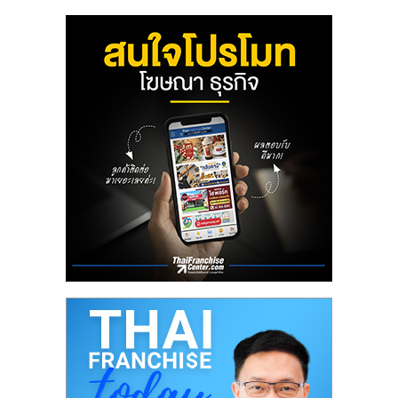
ลงทุน
น้อย
คืน
ทุน
ไว,
ที่
ปรึกษา
การ