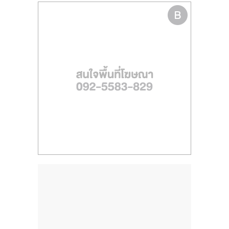
ไทย,
SMEs,
แฟ
รน
ไชส์,
ที่
ปรึกษา
แฟ
รน
ไชส์,
รวม
แฟ
รน
ไชส์
ขาย
แฟ
รน
ไชส์
แฟ