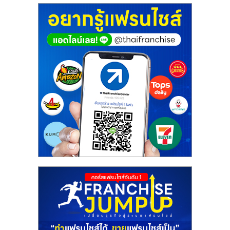
ศูนย์
รวม
แฟ
รน
ไชส์
พร้อม
ทำเล
สำหรับ