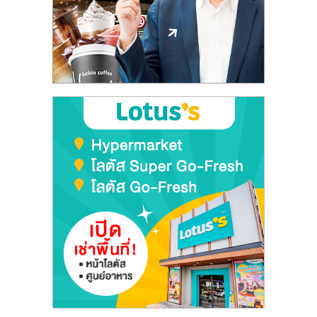
ลงทุน
และ
ขยาย
สา
ขา
แฟ
รน
ไชส์,