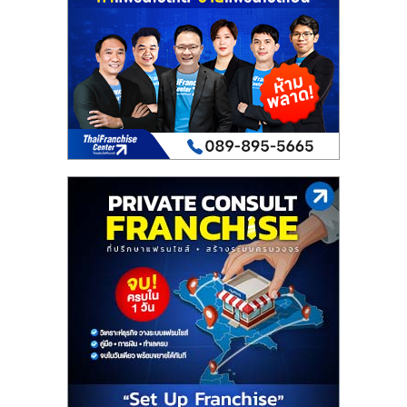
เปิด
ร้าน
ปรึกษา
ฟรี,
บริการ
พัฒนา
ระบบ
แฟ