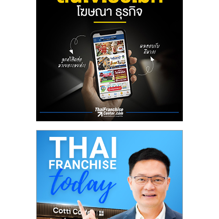
ลงทุน
น้อย
คืน
ทุน
ไว,
ที่
ปรึกษา
การ