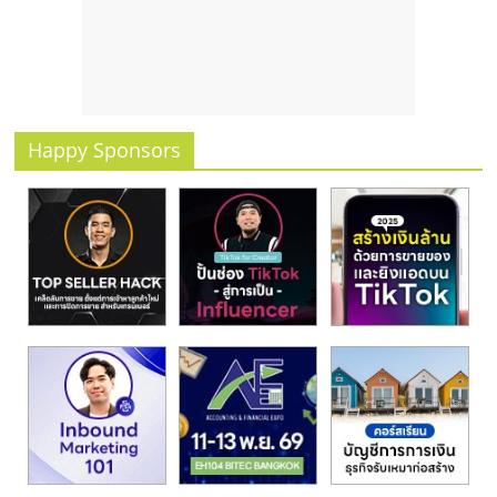
รน
ไชส์
ขาย
หน้า
บ้าน
ลงทุน
Happy Sponsors
น้อย
คืน
ทุน
ไว,
ที่
ปรึกษา
การ
ลงทุน
และ
ขยาย
สา
ขา
แฟ