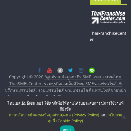
ThaiFranchiseCent
er
Copyright © 2026
"ศูนย์รวมข้อมูลธุรกิจ SME แห่งประเทศไทย,
ThaiSMEsCenter, รวมธุรกิจเอสเอ็มอีไทย, SMEs, แฟรนไชส์, ที่
ปรึกษาแฟรนไชส์, รวมแฟรนไชส์ ขายแฟรนไชส์ แฟรนไชส์ขายหน้า
บ้าน ลงทุนน้อย คืนทุนไว, ที่ปรึกษาการลงทุนและขยายสาขาแฟรน
ไทยเอสเอ็มอีเซ็นเตอร์ ใช้คุกกี้เพื่อให้ท่านได้รับประสบการณ์การใช้งานที่
ไชส์, ศูนย์รวมแฟรนไชส์ พร้อมทำเลสำหรับเปิดร้าน ปรึกษาฟรี,
ดียิ่งขึ้น
บริการพัฒนาระบบแฟรนไชส์"
. All rights reserved.
อ่านนโยบายคุ้มครองข้อมูลส่วนบุคคล (Privacy Policy)
และ
นโยบาย
คุกกี้ (Cookie Policy)
ตกลง