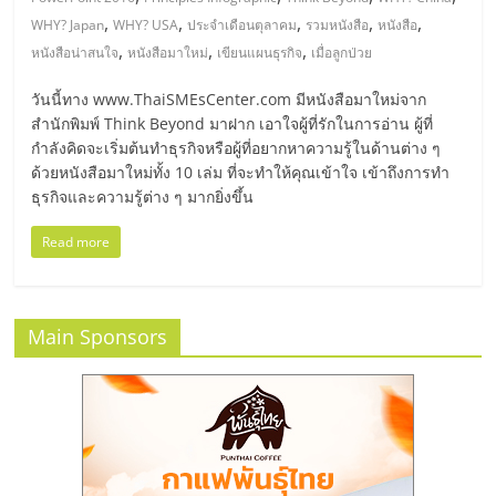
มอี
,
,
,
,
,
WHY? Japan
WHY? USA
ประจำเดือนตุลาคม
รวมหนังสือ
หนังสือ
,
,
,
หนังสือน่าสนใจ
หนังสือมาใหม่
เขียนแผนธุรกิจ
เมื่อลูกป่วย
ไทย,
วันนี้ทาง www.ThaiSMEsCenter.com มีหนังสือมาใหม่จาก
SMEs,
สำนักพิมพ์ Think Beyond มาฝาก เอาใจผู้ที่รักในการอ่าน ผู้ที่
กำลังคิดจะเริ่มต้นทำธุรกิจหรือผู้ที่อยากหาความรู้ในด้านต่าง ๆ
ด้วยหนังสือมาใหม่ทั้ง 10 เล่ม ที่จะทำให้คุณเข้าใจ เข้าถึงการทำ
แฟ
ธุรกิจและความรู้ต่าง ๆ มากยิ่งขึ้น
รน
Read more
ไชส์,
Main Sponsors
ที่
ปรึกษา