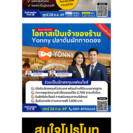
แฟ
รน
ไชส์
แฟ
รน
ไชส์
ขาย
หน้า
บ้าน