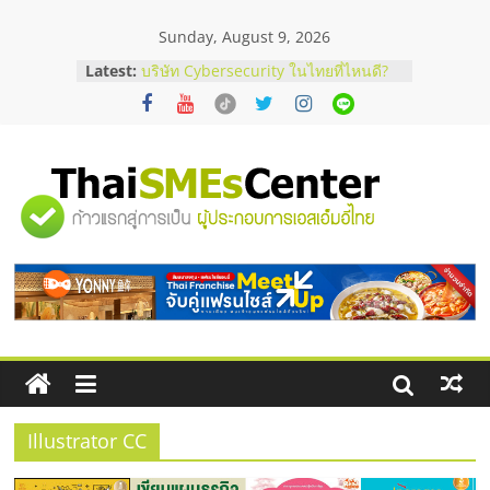
Skip
Sunday, August 9, 2026
to
content
Latest:
บริษัท Cybersecurity ในไทยที่ไหนดี?
วิธีเลือกผู้ให้บริการให้คุ้มค่าและตอบ
โจทย์ธุรกิจ
อยากหาเงินทุน เพิ่มสภาพคล่องให้ธุรกิจ
เริ่มยังไงให้ผ่านฉลุย
สัมมนาออนไลน์ โอกาสบริหารสถานี
"ศูนย์
บริการน้ำมัน Shell
สัมมนาลงทุน แฟรนไชส์ยอนนี่
ThaiFranchise Meet Up จับคู่แฟรน
รวม
ไชส์ ครั้งที่ 8
ร้านเครื่องเสียงคุณภาพสูง พร้อม
โซลูชันระบบภาพและเสียง
ข้อมูล
ธุรกิจ
SME
Illustrator CC