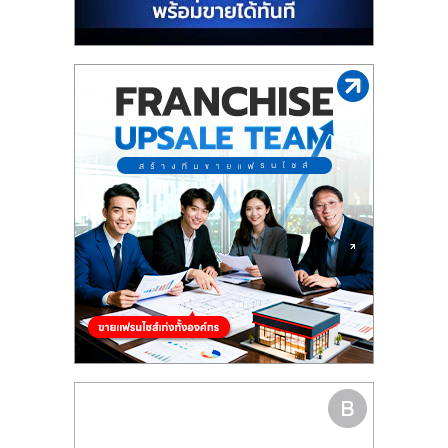
รน
ไชส์"
"ศูนย์
รวม
ข้อมูล
ธุรกิจ
SME
แห่ง
ประเทศไทย,
ThaiSMEsCenter,
รวม
ธุรกิจ
เอ
ส
เอ็
มอี