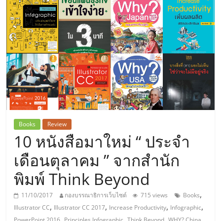
แห่ง
ประเทศไทย,
ThaiSMEsCenter,
รวม
ธุรกิจ
Books
Review
10 หนังสือมาใหม่ “ ประจำ
เอ
เดือนตุลาคม ” จากสำนัก
ส
พิมพ์ Think Beyond
เอ็
,
11/10/2017
กองบรรณาธิการเว็บไซต์
715 views
Books
,
,
,
,
Illustrator CC
Illustrator CC 2017
Increase Productivity
Infographic
,
,
,
,
PowerPoint 2016
Principles Infographic
Think Beyond
WHY? China