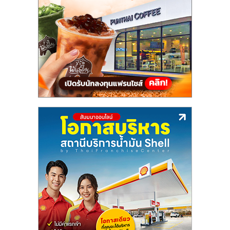
แฟ
รน
ไชส์,
รวม
แฟ
รน
ไชส์
ขาย