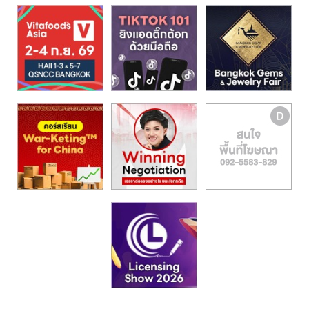
รน
ไชส์,
ศูนย์
รวม
แฟ
รน
ไชส์
พร้อม
ทำเล
สำหรับ
เปิด
ร้าน
ปรึกษา
ฟรี,
บริการ
พัฒนา
ระบบ
แฟ