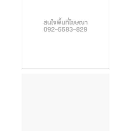
ไทย,
SMEs,
แฟ
รน
ไชส์,
ที่
ปรึกษา
แฟ
รน
ไชส์,
รวม
แฟ
รน
ไชส์
ขาย
แฟ
รน
ไชส์
แฟ