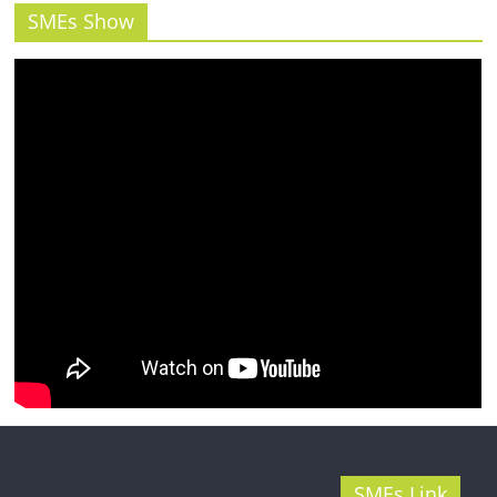
รน
SMEs Show
ไชส์"
SMEs Link