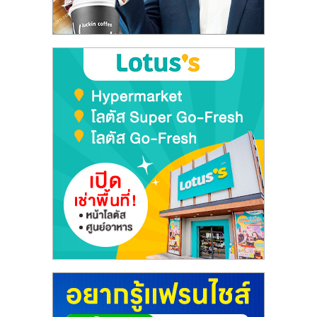
ลงทุน
และ
ขยาย
สา
ขา
แฟ
รน
ไชส์,