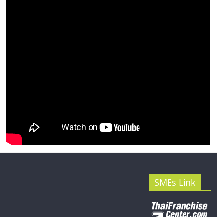
รน
ไชส์"
SMEs Link