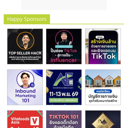
รน
ไชส์
ขาย
Happy Sponsors
หน้า
บ้าน
ลงทุน
น้อย
คืน
ทุน
ไว,
ที่
ปรึกษา
การ
ลงทุน
และ
ขยาย
สา
ขา
แฟ