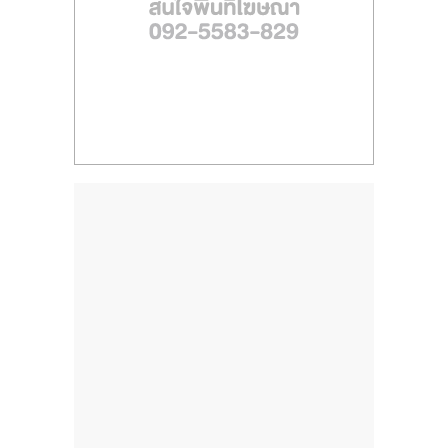
ไทย,
SMEs,
แฟ
รน
ไชส์,
ที่
ปรึกษา
แฟ
รน
ไชส์,
รวม
แฟ
รน
ไชส์
ขาย
แฟ
รน
ไชส์
แฟ