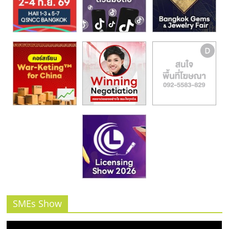
รน
ไชส์,
ศูนย์
รวม
แฟ
รน
ไชส์
พร้อม
ทำเล
สำหรับ
เปิด
ร้าน
ปรึกษา
ฟรี,
บริการ
พัฒนา
SMEs Show
ระบบ
แฟ