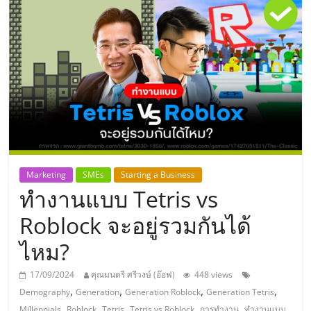
แห่ง
ประเทศไทย,
ThaiSMEsCenter,
รวม
ธุรกิจ
Marketing
SMEs
Starting a Business
ทำงานแบบ Tetris vs
เอ
Roblock จะอยู่รวมกันได้
ส
ไหม?
เอ็
17/09/2024
คุณมนตรี ศรีวงษ์ (อ๊อฟ)
448 views
,
,
,
,
Demography
Generation
Generation Roblock
Generation Tetris
,
,
,
,
,
Millennials
Roblock
Tetris
Tetris vs Roblock
การทำงาน
ทำงานแบบ