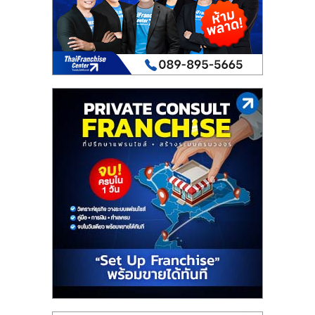
เปิด
ร้าน
ปรึกษา
ฟรี,
บริการ
พัฒนา
ระบบ
แฟ