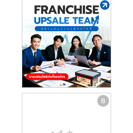
รน
ไชส์"
"ศูนย์
รวม
ข้อมูล
ธุรกิจ
SME
แห่ง
ประเทศไทย,
ThaiSMEsCenter,
รวม
ธุรกิจ
เอ
ส
เอ็
มอี