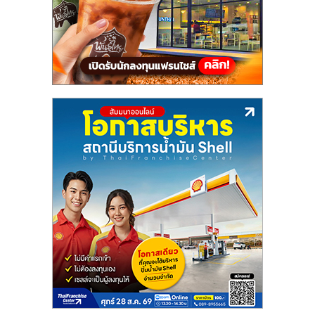
แฟ
รน
ไชส์,
รวม
แฟ
รน
ไชส์
ขาย