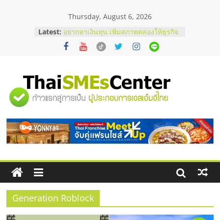
Skip
Thursday, August 6, 2026
to
content
Latest:
อยากหาเงินทุน เพิ่มสภาพคล่องให้ธุรกิจ
เริ่มยังไงให้ผ่านฉลุย
สัมมนาออนไลน์ โอกาสบริหารสถานี
บริการน้ำมัน Shell
สัมมนาลงทุน แฟรนไชส์ยอนนี่
ThaiFranchise Meet Up จับคู่แฟรน
"ศูนย์
ไชส์ ครั้งที่ 8
ร้านเครื่องเสียงคุณภาพสูง พร้อม
โซลูชันระบบภาพและเสียง
รวม
บริษัท Cybersecurity ในไทยที่ไหนดี?
วิธีเลือกผู้ให้บริการให้คุ้มค่าและตอบ
โจทย์ธุรกิจ
ข้อมูล
ธุรกิจ
SME
Generation Roblock