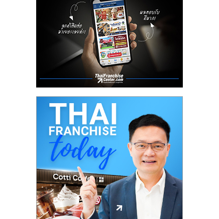
ลงทุน
น้อย
คืน
ทุน
ไว,
ที่
ปรึกษา
การ