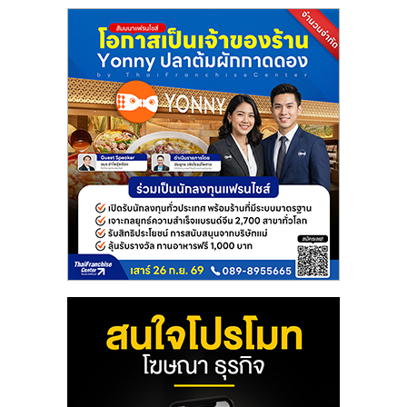
แฟ
รน
ไชส์
แฟ
รน
ไชส์
ขาย
หน้า
บ้าน