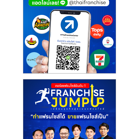
ศูนย์
รวม
แฟ
รน
ไชส์
พร้อม
ทำเล
สำหรับ