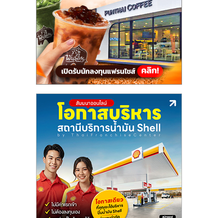
แฟ
รน
ไชส์,
รวม
แฟ
รน
ไชส์
ขาย