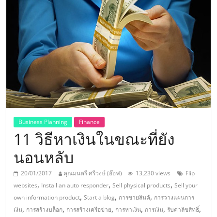
แห่ง
ประเทศไทย,
ThaiSMEsCenter,
รวม
ธุรกิจ
Business Planning
Finance
11 วิธีหาเงินในขณะที่ยัง
เอ
นอนหลับ
ส
20/01/2017
คุณมนตรี ศรีวงษ์ (อ๊อฟ)
13,230 views
Flip
,
,
,
websites
Install an auto responder
Sell physical products
Sell your
เอ็
,
,
,
own information product
Start a blog
การขายสินค้
การวางแผนการ
,
,
,
,
,
,
เงิน
การสร้างบล็อก
การสร้างเครือข่าย
การหาเงิน
การเงิน
รับค่าลิขสิทธิ์