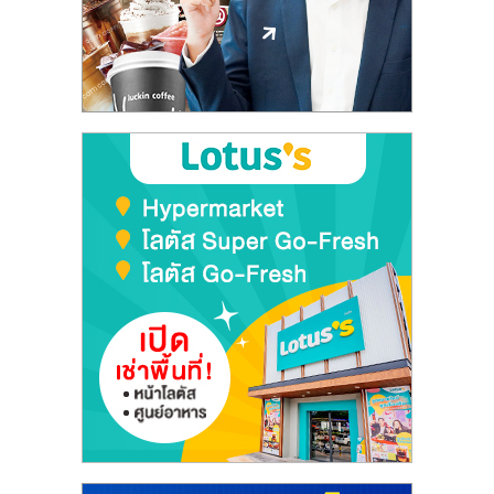
ลงทุน
และ
ขยาย
สา
ขา
แฟ
รน
ไชส์,