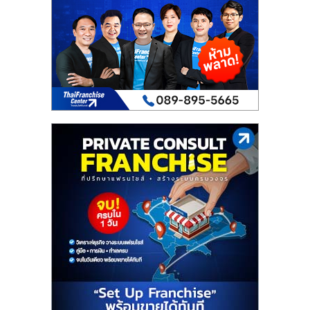
เปิด
ร้าน
ปรึกษา
ฟรี,
บริการ
พัฒนา
ระบบ
แฟ