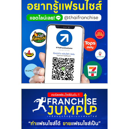
ศูนย์
รวม
แฟ
รน
ไชส์
พร้อม
ทำเล
สำหรับ