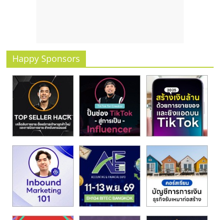
รน
ไชส์
ขาย
หน้า
บ้าน
Happy Sponsors
ลงทุน
น้อย
คืน
ทุน
ไว,
ที่
ปรึกษา
การ
ลงทุน
และ
ขยาย
สา
ขา
แฟ