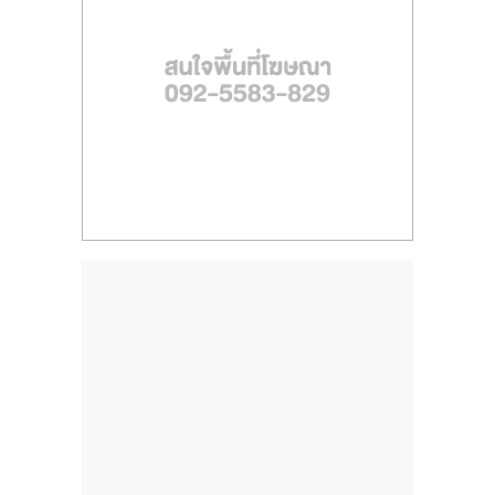
ไทย,
SMEs,
แฟ
รน
ไชส์,
ที่
ปรึกษา
แฟ
รน
ไชส์,
รวม
แฟ
รน
ไชส์
ขาย
แฟ
รน
ไชส์
แฟ