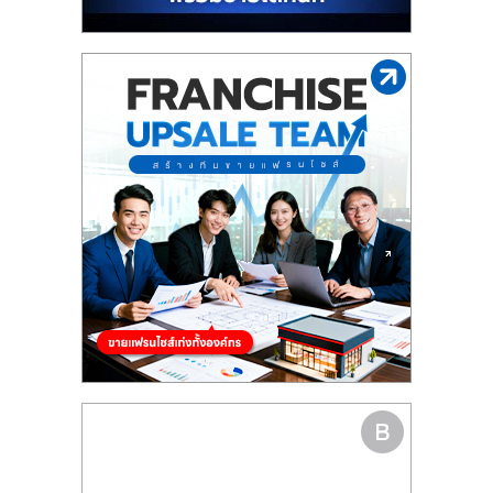
รน
ไชส์"
"ศูนย์
รวม
ข้อมูล
ธุรกิจ
SME
แห่ง
ประเทศไทย,
ThaiSMEsCenter,
รวม
ธุรกิจ
เอ
ส
เอ็
มอี