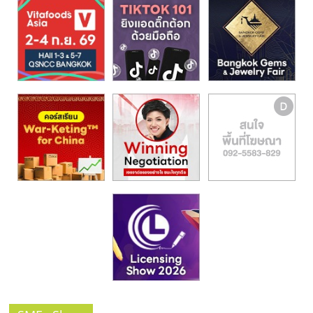
รน
ไชส์,
ศูนย์
รวม
แฟ
รน
ไชส์
พร้อม
ทำเล
สำหรับ
เปิด
ร้าน
ปรึกษา
ฟรี,
บริการ
พัฒนา
ระบบ
แฟ