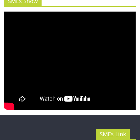
รน
SMEs Show
ไชส์"
SMEs Link