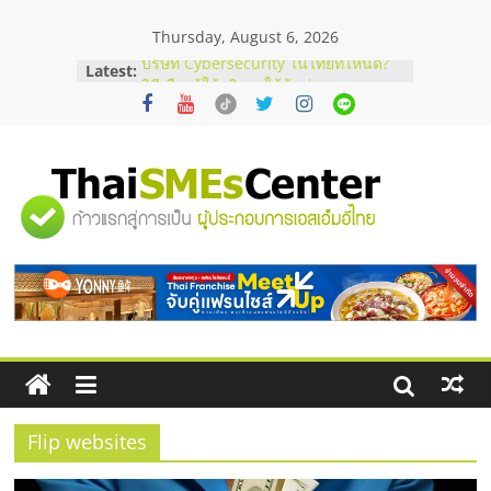
Skip
Thursday, August 6, 2026
to
content
Latest:
บริษัท Cybersecurity ในไทยที่ไหนดี?
วิธีเลือกผู้ให้บริการให้คุ้มค่าและตอบ
โจทย์ธุรกิจ
อยากหาเงินทุน เพิ่มสภาพคล่องให้ธุรกิจ
เริ่มยังไงให้ผ่านฉลุย
สัมมนาออนไลน์ โอกาสบริหารสถานี
"ศูนย์
บริการน้ำมัน Shell
สัมมนาลงทุน แฟรนไชส์ยอนนี่
ThaiFranchise Meet Up จับคู่แฟรน
รวม
ไชส์ ครั้งที่ 8
ร้านเครื่องเสียงคุณภาพสูง พร้อม
โซลูชันระบบภาพและเสียง
ข้อมูล
ธุรกิจ
SME
Flip websites