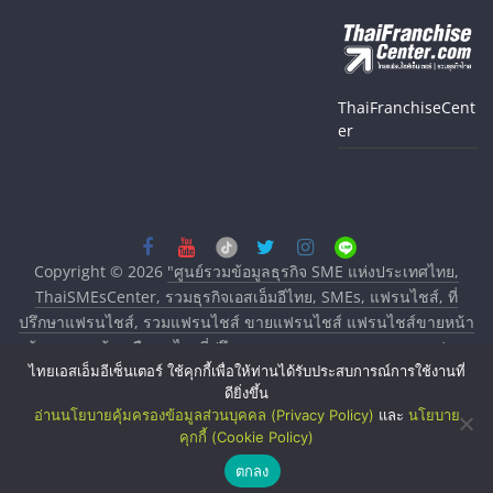
ThaiFranchiseCent
er
Copyright © 2026
"ศูนย์รวมข้อมูลธุรกิจ SME แห่งประเทศไทย,
ThaiSMEsCenter, รวมธุรกิจเอสเอ็มอีไทย, SMEs, แฟรนไชส์, ที่
ปรึกษาแฟรนไชส์, รวมแฟรนไชส์ ขายแฟรนไชส์ แฟรนไชส์ขายหน้า
บ้าน ลงทุนน้อย คืนทุนไว, ที่ปรึกษาการลงทุนและขยายสาขาแฟรน
ไทยเอสเอ็มอีเซ็นเตอร์ ใช้คุกกี้เพื่อให้ท่านได้รับประสบการณ์การใช้งานที่
ไชส์, ศูนย์รวมแฟรนไชส์ พร้อมทำเลสำหรับเปิดร้าน ปรึกษาฟรี,
ดียิ่งขึ้น
บริการพัฒนาระบบแฟรนไชส์"
. All rights reserved.
อ่านนโยบายคุ้มครองข้อมูลส่วนบุคคล (Privacy Policy)
และ
นโยบาย
คุกกี้ (Cookie Policy)
ตกลง