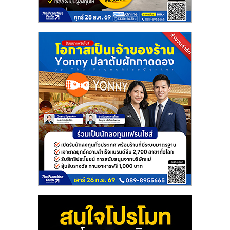
แฟ
รน
ไชส์
แฟ
รน
ไชส์
ขาย
หน้า
บ้าน