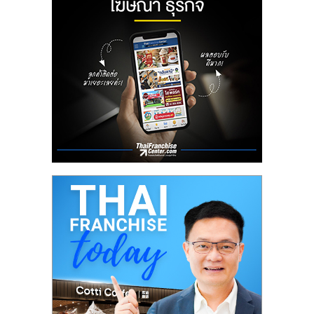
ลงทุน
น้อย
คืน
ทุน
ไว,
ที่
ปรึกษา
การ