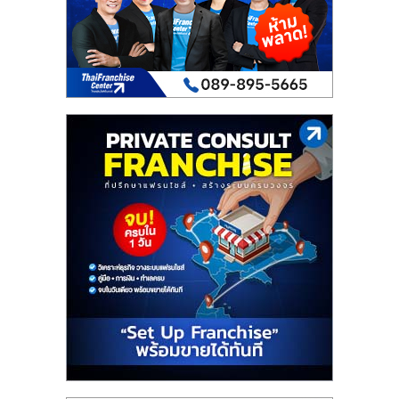
เปิด
ร้าน
ปรึกษา
ฟรี,
บริการ
พัฒนา
ระบบ
แฟ