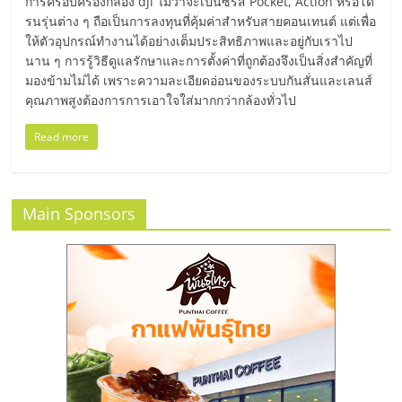
มอี
การครอบครองกล้อง dji ไม่ว่าจะเป็นซีรีส์ Pocket, Action หรือโด
รนรุ่นต่าง ๆ ถือเป็นการลงทุนที่คุ้มค่าสำหรับสายคอนเทนต์ แต่เพื่อ
ให้ตัวอุปกรณ์ทำงานได้อย่างเต็มประสิทธิภาพและอยู่กับเราไป
ไทย,
นาน ๆ การรู้วิธีดูแลรักษาและการตั้งค่าที่ถูกต้องจึงเป็นสิ่งสำคัญที่
มองข้ามไม่ได้ เพราะความละเอียดอ่อนของระบบกันสั่นและเลนส์
SMEs,
คุณภาพสูงต้องการการเอาใจใส่มากกว่ากล้องทั่วไป
Read more
แฟ
รน
Main Sponsors
ไชส์,
ที่
ปรึกษา