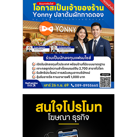
แฟ
รน
ไชส์
แฟ
รน
ไชส์
ขาย
หน้า
บ้าน