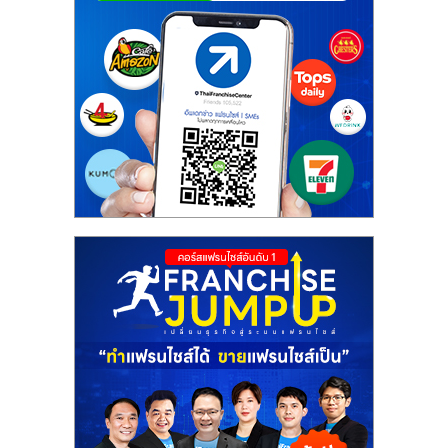
ศูนย์
รวม
แฟ
รน
ไชส์
พร้อม
ทำเล
สำหรับ