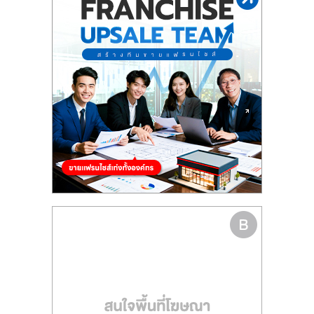
รน
ไชส์"
"ศูนย์
รวม
ข้อมูล
ธุรกิจ
SME
แห่ง
ประเทศไทย,
ThaiSMEsCenter,
รวม
ธุรกิจ
เอ
ส
เอ็
มอี