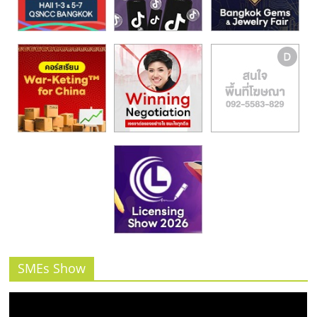
รน
ไชส์,
ศูนย์
รวม
แฟ
รน
ไชส์
พร้อม
ทำเล
สำหรับ
เปิด
ร้าน
ปรึกษา
ฟรี,
บริการ
พัฒนา
SMEs Show
ระบบ
แฟ