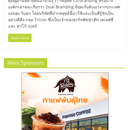
มอี
คุณผู้อ่านหลายคนอาจไม่รู้ว่า กลยุทธ์ Co-branding หรือบาง
องค์กรอาจจะเรียกว่า Dual Branding มีจุดเริ่มต้นมาจากประเทศ
แถบตะวันตก โดยบริษัทที่นำกลยุทธ์นี้มาใช้และเป็นที่รู้จักเป็น
ไทย,
อย่างดีคือ กลุ่ม Tricon ซึ่งเป็นเจ้าของธุรกิจพิซซ่าฮัท เคเอฟซี
และ ทาโก้ เบลล์
SMEs,
Read more
แฟ
Main Sponsors
รน
ไชส์,
ที่
ปรึกษา