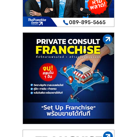
เปิด
ร้าน
ปรึกษา
ฟรี,
บริการ
พัฒนา
ระบบ
แฟ