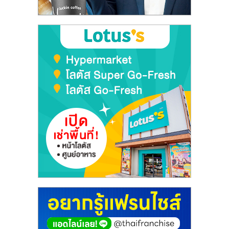
ลงทุน
และ
ขยาย
สา
ขา
แฟ
รน
ไชส์,