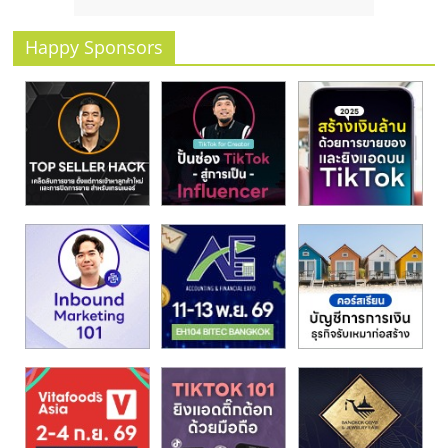
รน
ไชส์
Happy Sponsors
ขาย
หน้า
บ้าน
ลงทุน
น้อย
คืน
ทุน
ไว,
ที่
ปรึกษา
การ
ลงทุน
และ
ขยาย
สา
ขา
แฟ