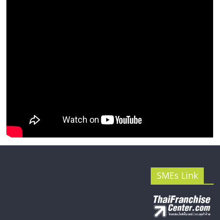
รน
ไชส์"
SMEs Link