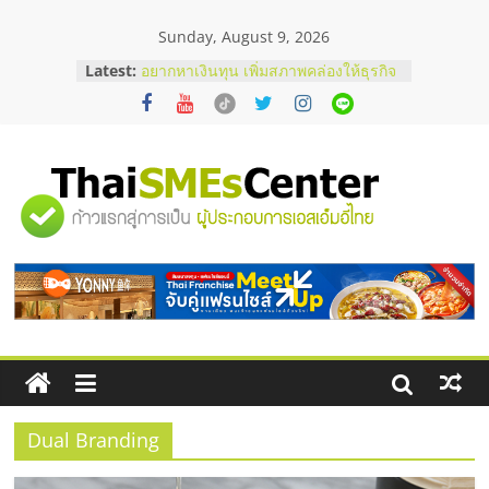
Skip
Sunday, August 9, 2026
to
content
Latest:
อยากหาเงินทุน เพิ่มสภาพคล่องให้ธุรกิจ
เริ่มยังไงให้ผ่านฉลุย
สัมมนาออนไลน์ โอกาสบริหารสถานี
บริการน้ำมัน Shell
สัมมนาลงทุน แฟรนไชส์ยอนนี่
ThaiFranchise Meet Up จับคู่แฟรน
"ศูนย์
ไชส์ ครั้งที่ 8
ร้านเครื่องเสียงคุณภาพสูง พร้อม
โซลูชันระบบภาพและเสียง
รวม
บริษัท Cybersecurity ในไทยที่ไหนดี?
วิธีเลือกผู้ให้บริการให้คุ้มค่าและตอบ
โจทย์ธุรกิจ
ข้อมูล
ธุรกิจ
SME
Dual Branding