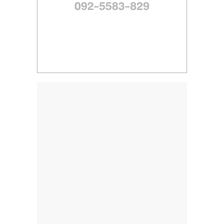
ไทย,
SMEs,
แฟ
รน
ไชส์,
ที่
ปรึกษา
แฟ
รน
ไชส์,
รวม
แฟ
รน
ไชส์
ขาย
แฟ
รน
ไชส์
แฟ