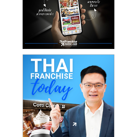
ลงทุน
น้อย
คืน
ทุน
ไว,
ที่
ปรึกษา
การ