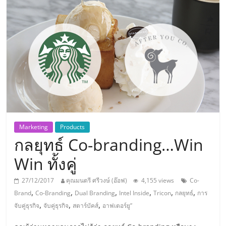
แห่ง
ประเทศไทย,
ThaiSMEsCenter,
รวม
ธุรกิจ
Marketing
Products
กลยุทธ์ Co-branding…Win
เอ
Win ทั้งคู่
ส
27/12/2017
คุณมนตรี ศรีวงษ์ (อ๊อฟ)
4,155 views
Co-
,
,
,
,
,
,
Brand
Co-Branding
Dual Branding
Intel Inside
Tricon
กลยุทธ์
การ
เอ็
,
,
,
จับคู่ธุรกิจ
จับคู่ธุรกิจ
สตาร์บัคส์
อาฟเตอร์ยู”