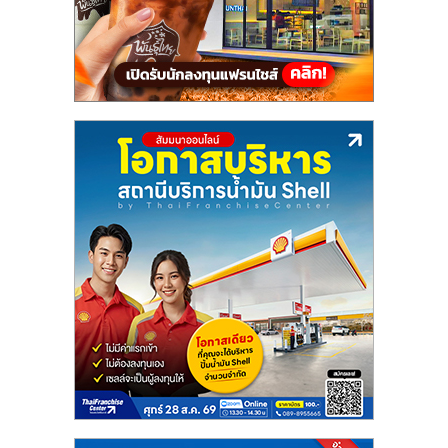
แฟ
รน
ไชส์,
รวม
แฟ
รน
ไชส์
ขาย