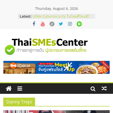
Skip
Thursday, August 6, 2026
to
content
Latest:
บริษัท Cybersecurity ในไทยที่ไหนดี?
วิธีเลือกผู้ให้บริการให้คุ้มค่าและตอบ
โจทย์ธุรกิจ
อยากหาเงินทุน เพิ่มสภาพคล่องให้ธุรกิจ
เริ่มยังไงให้ผ่านฉลุย
สัมมนาออนไลน์ โอกาสบริหารสถานี
"ศูนย์
บริการน้ำมัน Shell
สัมมนาลงทุน แฟรนไชส์ยอนนี่
ThaiFranchise Meet Up จับคู่แฟรน
รวม
ไชส์ ครั้งที่ 8
ร้านเครื่องเสียงคุณภาพสูง พร้อม
โซลูชันระบบภาพและเสียง
ข้อมูล
ธุรกิจ
SME
Danny Trejo