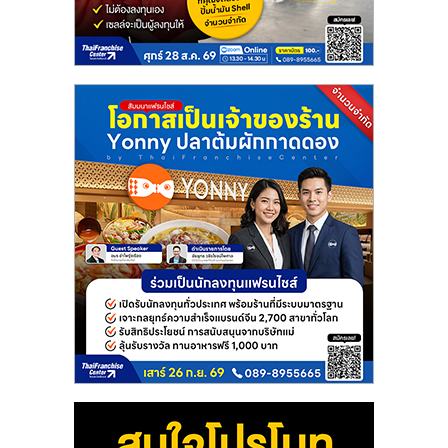
แฟ
รน
ไชส์
แฟ
รน
ไชส์
ขาย
หน้า
บ้าน