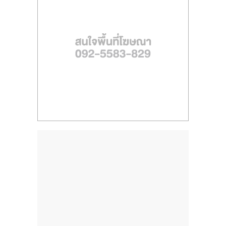
ไทย,
SMEs,
แฟ
รน
ไชส์,
ที่
ปรึกษา
แฟ
รน
ไชส์,
รวม
แฟ
รน
ไชส์
ขาย
แฟ
รน
ไชส์
แฟ