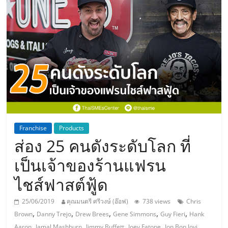
แห่ง
ประเทศไทย,
ThaiSMEsCenter,
รวม
ธุรกิจ
Franchise
Products
ส่อง 25 คนดังระดับโลก ที่
เอ
เป็นเจ้าของร้านแฟรน
ส
ไชส์ฟาสต์ฟู้ด
เอ็
25/06/2019
คุณมนตรี ศรีวงษ์ (อ๊อฟ)
738 views
Chris
,
,
,
,
,
Brown
Danny Trejo
Drew Brees
Gene Simmons
Guy Fieri
Hank
,
,
,
,
,
Aaron
Jamal Mashburn
Jimmy Buffett
Joey Fatone
Jon Bon Jovi