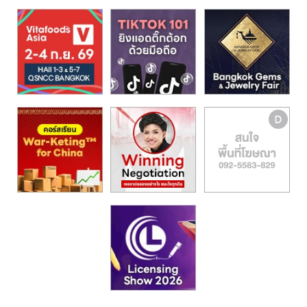
รน
ไชส์,
ศูนย์
รวม
แฟ
รน
ไชส์
พร้อม
ทำเล
สำหรับ
เปิด
ร้าน
ปรึกษา
ฟรี,
บริการ
พัฒนา
ระบบ
แฟ