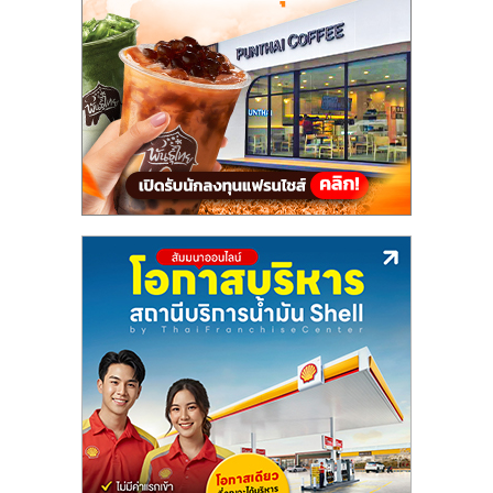
แฟ
รน
ไชส์,
รวม
แฟ
รน
ไชส์
ขาย