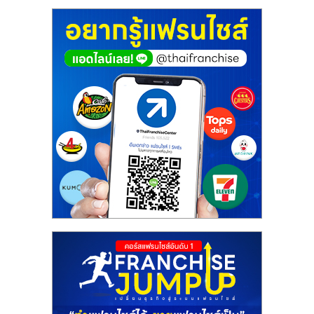
ศูนย์
รวม
แฟ
รน
ไชส์
พร้อม
ทำเล
สำหรับ