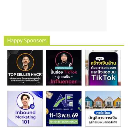
รน
ไชส์
ขาย
หน้า
บ้าน
ลงทุน
Happy Sponsors
น้อย
คืน
ทุน
ไว,
ที่
ปรึกษา
การ
ลงทุน
และ
ขยาย
สา
ขา
แฟ