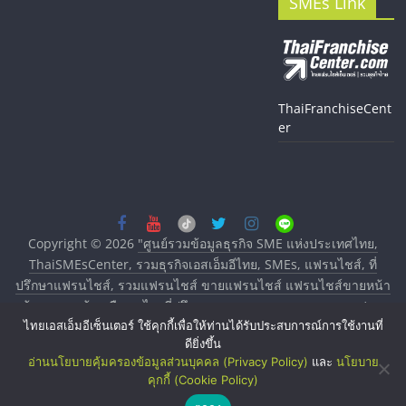
SMEs Link
ThaiFranchiseCent
er
Copyright © 2026
"ศูนย์รวมข้อมูลธุรกิจ SME แห่งประเทศไทย,
ThaiSMEsCenter, รวมธุรกิจเอสเอ็มอีไทย, SMEs, แฟรนไชส์, ที่
ปรึกษาแฟรนไชส์, รวมแฟรนไชส์ ขายแฟรนไชส์ แฟรนไชส์ขายหน้า
บ้าน ลงทุนน้อย คืนทุนไว, ที่ปรึกษาการลงทุนและขยายสาขาแฟรน
ไทยเอสเอ็มอีเซ็นเตอร์ ใช้คุกกี้เพื่อให้ท่านได้รับประสบการณ์การใช้งานที่
ไชส์, ศูนย์รวมแฟรนไชส์ พร้อมทำเลสำหรับเปิดร้าน ปรึกษาฟรี,
ดียิ่งขึ้น
บริการพัฒนาระบบแฟรนไชส์"
. All rights reserved.
อ่านนโยบายคุ้มครองข้อมูลส่วนบุคคล (Privacy Policy)
และ
นโยบาย
คุกกี้ (Cookie Policy)