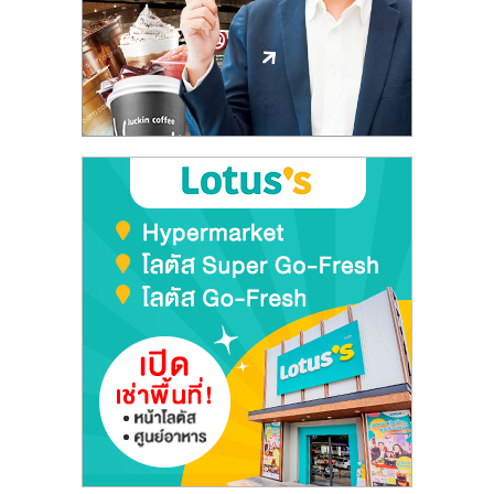
ลงทุน
และ
ขยาย
สา
ขา
แฟ
รน
ไชส์,