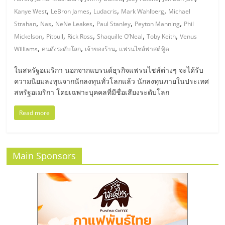
มอี
,
,
,
,
Kanye West
LeBron James
Ludacris
Mark Wahlberg
Michael
,
,
,
,
,
Strahan
Nas
NeNe Leakes
Paul Stanley
Peyton Manning
Phil
ไทย,
,
,
,
,
,
Mickelson
Pitbull
Rick Ross
Shaquille O’Neal
Toby Keith
Venus
,
,
,
Williams
คนดังระดับโลก
เจ้าของร้าน
แฟรนไชส์ฟาสต์ฟู้ด
SMEs,
ในสหรัฐอเมริกา นอกจากแบรนด์ธุรกิจแฟรนไชส์ต่างๆ จะได้รับ
ความนิยมลงทุนจากนักลงทุนทั่วโลกแล้ว นักลงทุนภายในประเทศ
แฟ
สหรัฐอเมริกา โดยเฉพาะบุคคลที่มีชื่อเสียงระดับโลก
รน
Read more
ไชส์,
Main Sponsors
ที่
ปรึกษา