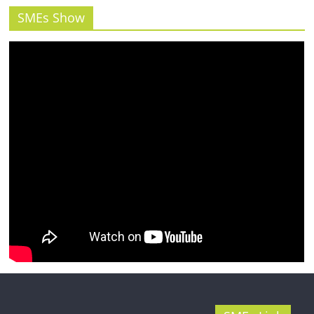
รน
SMEs Show
ไชส์"