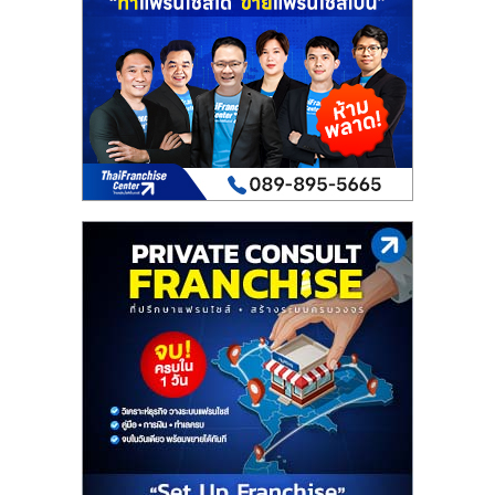
เปิด
ร้าน
ปรึกษา
ฟรี,
บริการ
พัฒนา
ระบบ
แฟ