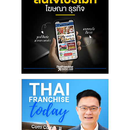
ลงทุน
น้อย
คืน
ทุน
ไว,
ที่
ปรึกษา
การ