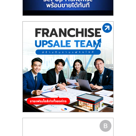
รน
ไชส์"
"ศูนย์
รวม
ข้อมูล
ธุรกิจ
SME
แห่ง
ประเทศไทย,
ThaiSMEsCenter,
รวม
ธุรกิจ
เอ
ส
เอ็
มอี