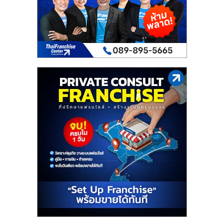
เปิด
ร้าน
ปรึกษา
ฟรี,
บริการ
พัฒนา
ระบบ
แฟ