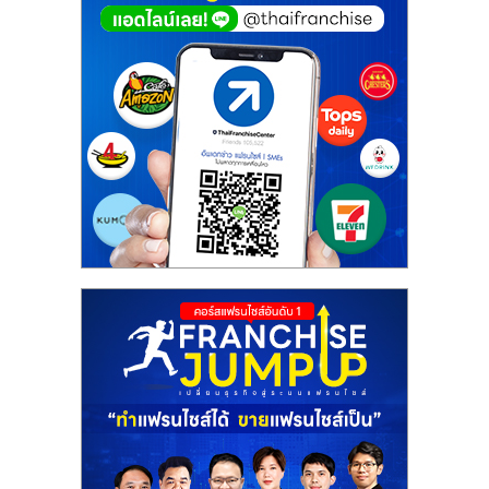
ศูนย์
รวม
แฟ
รน
ไชส์
พร้อม
ทำเล
สำหรับ