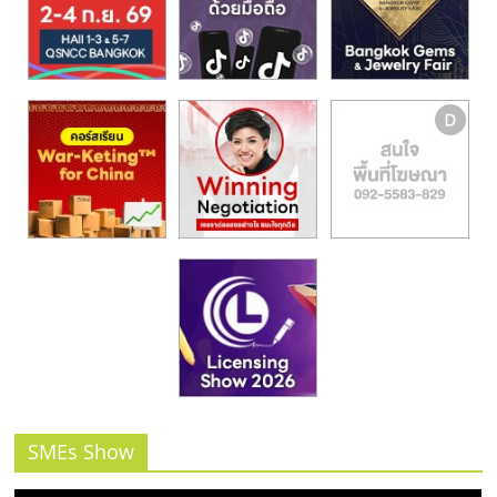
รน
ไชส์,
ศูนย์
รวม
แฟ
รน
ไชส์
พร้อม
ทำเล
สำหรับ
เปิด
ร้าน
ปรึกษา
ฟรี,
บริการ
พัฒนา
ระบบ
SMEs Show
แฟ