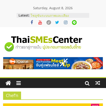
Skip
Saturday, August 8, 2026
to
content
Latest:
ร้านเครื่องเสียงคุณภาพสูง พร้อม
โซลูชันระบบภาพและเสียง
บริษัท Cybersecurity ในไทยที่ไหนดี?
วิธีเลือกผู้ให้บริการให้คุ้มค่าและตอบ
โจทย์ธุรกิจ
อยากหาเงินทุน เพิ่มสภาพคล่องให้ธุรกิจ
"ศูนย์
เริ่มยังไงให้ผ่านฉลุย
สัมมนาออนไลน์ โอกาสบริหารสถานี
บริการน้ำมัน Shell
รวม
สัมมนาลงทุน แฟรนไชส์ยอนนี่
ThaiFranchise Meet Up จับคู่แฟรน
ไชส์ ครั้งที่ 8
ข้อมูล
ธุรกิจ
SME
Chef’n