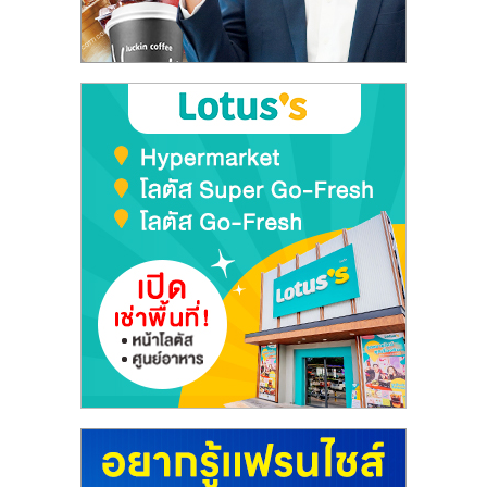
ลงทุน
และ
ขยาย
สา
ขา
แฟ
รน
ไชส์,