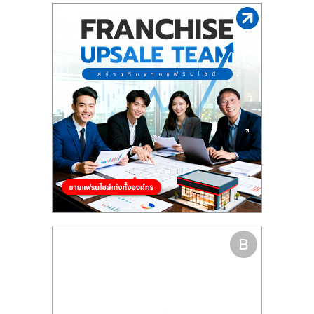
รน
ไชส์"
"ศูนย์
รวม
ข้อมูล
ธุรกิจ
SME
แห่ง
ประเทศไทย,
ThaiSMEsCenter,
รวม
ธุรกิจ
เอ
ส
เอ็
มอี