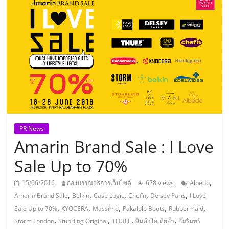
แห่ง
ประเทศไทย,
ThaiSMEsCenter,
รวม
ธุรกิจ
PR News
Amarin Brand Sale : I Love
เอ
Sale Up to 70%
ส
,
15/06/2016
กองบรรณาธิการเว็บไซต์
628 views
Albedo
,
,
,
,
,
Amarin Brand Sale
Belkin
Case Logic
Chef’n
Delsey Paris
I Love
เอ็
,
,
,
,
,
Sale Up to 70%
KYOCERA
Massimo
Pakalolo Boots
Rubbermaid
,
,
,
,
Storm London
Stuhrling Original
THULE
สินค้าไอเดียล้ำ
อัมรินทร์