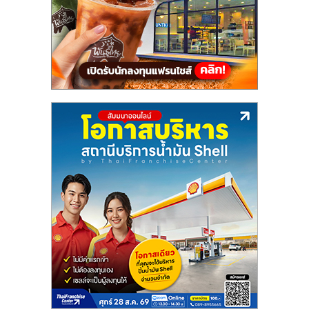
แฟ
รน
ไชส์,
รวม
แฟ
รน
ไชส์
ขาย