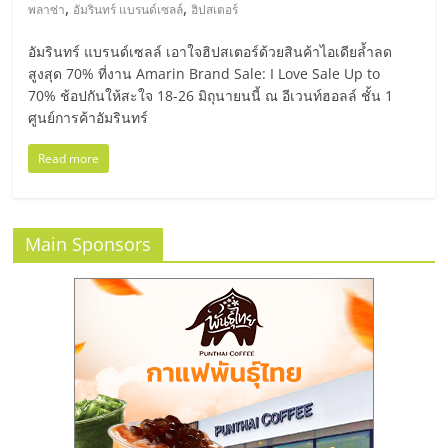
มอี
,
,
พลาซ่า
อัมรินทร์ แบรนด์เซลล์
ฮิปสเตอร์
อัมรินทร์ แบรนด์เซลล์ เอาใจฮิปสเตอร์ด้วยสินค้าไอเดียล้ำลด
ไทย,
สูงสุด 70% ที่งาน Amarin Brand Sale: I Love Sale Up to
70% ช้อปกันให้สะใจ 18-26 มิถุนายนนี้ ณ อีเวนท์ฮอลล์ ชั้น 1
SMEs,
ศูนย์การค้าอัมรินทร์
Read more
แฟ
รน
Main Sponsors
ไชส์,
ที่
ปรึกษา