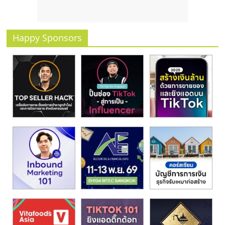
รน
ไชส์
ขาย
Happy Sponsors
หน้า
บ้าน
ลงทุน
น้อย
คืน
ทุน
ไว,
ที่
ปรึกษา
การ
ลงทุน
และ
ขยาย
สา
ขา
แฟ