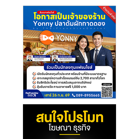
แฟ
รน
ไชส์
แฟ
รน
ไชส์
ขาย
หน้า
บ้าน