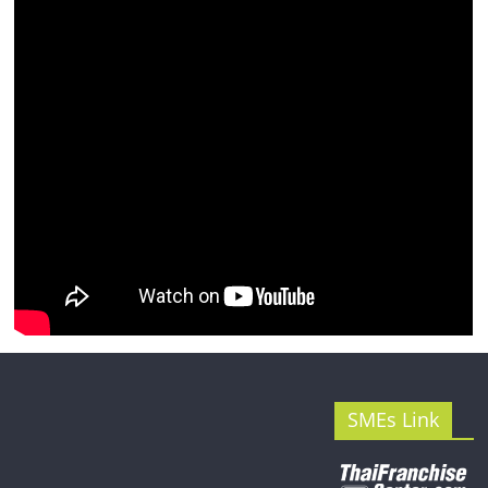
รน
ไชส์"
SMEs Link