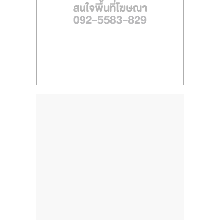
ไทย,
SMEs,
แฟ
รน
ไชส์,
ที่
ปรึกษา
แฟ
รน
ไชส์,
รวม
แฟ
รน
ไชส์
ขาย
แฟ
รน
ไชส์
แฟ