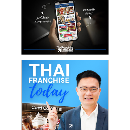
ลงทุน
น้อย
คืน
ทุน
ไว,
ที่
ปรึกษา
การ