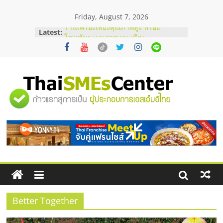
Skip
Friday, August 7, 2026
to
content
Latest:
ร้านเครื่องเสียงคุณภาพสูง พร้อม
โซลูชันระบบภาพและเสียง
บริษัท Cybersecurity ในไทยที่ไหนดี?
วิธีเลือกผู้ให้บริการให้คุ้มค่าและตอบ
โจทย์ธุรกิจ
อยากหาเงินทุน เพิ่มสภาพคล่องให้ธุรกิจ
"ศูนย์
เริ่มยังไงให้ผ่านฉลุย
สัมมนาออนไลน์ โอกาสบริหารสถานี
บริการน้ำมัน Shell
รวม
สัมมนาลงทุน แฟรนไชส์ยอนนี่
ThaiFranchise Meet Up จับคู่แฟรน
ไชส์ ครั้งที่ 8
ข้อมูล
ธุรกิจ
SME
Better Together