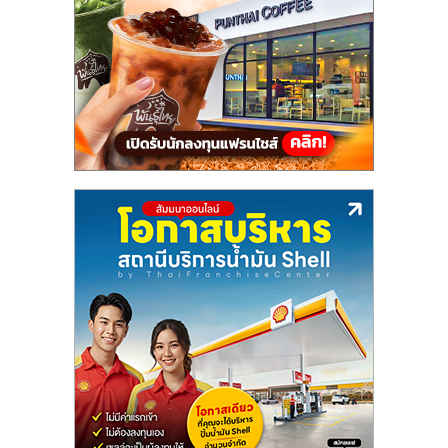
แฟ
รน
ไชส์,
รวม
แฟ
รน
ไชส์
ขาย