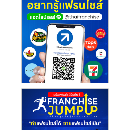
ศูนย์
รวม
แฟ
รน
ไชส์
พร้อม
ทำเล
สำหรับ