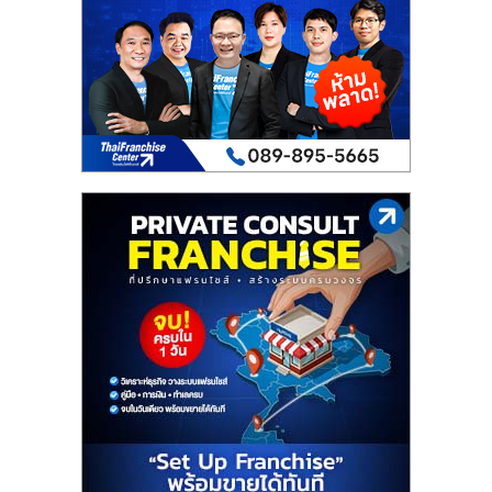
เปิด
ร้าน
ปรึกษา
ฟรี,
บริการ
พัฒนา
ระบบ
แฟ