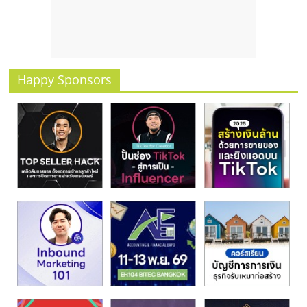
รน
ไชส์
ขาย
หน้า
บ้าน
Happy Sponsors
ลงทุน
น้อย
คืน
ทุน
ไว,
ที่
ปรึกษา
การ
ลงทุน
และ
ขยาย
สา
ขา
แฟ