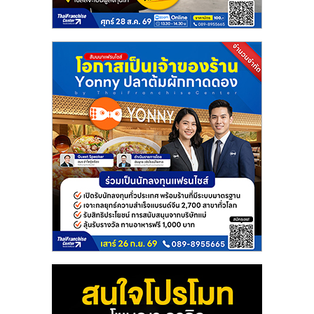
แฟ
รน
ไชส์
แฟ
รน
ไชส์
ขาย
หน้า
บ้าน