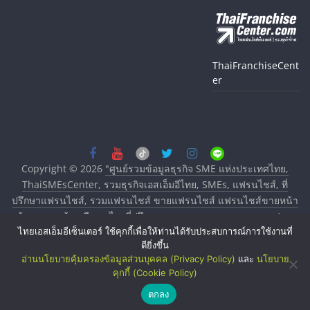
ThaiFranchiseCent
er
Copyright © 2026
"ศูนย์รวมข้อมูลธุรกิจ SME แห่งประเทศไทย,
ThaiSMEsCenter, รวมธุรกิจเอสเอ็มอีไทย, SMEs, แฟรนไชส์, ที่
ปรึกษาแฟรนไชส์, รวมแฟรนไชส์ ขายแฟรนไชส์ แฟรนไชส์ขายหน้า
บ้าน ลงทุนน้อย คืนทุนไว, ที่ปรึกษาการลงทุนและขยายสาขาแฟรน
ไทยเอสเอ็มอีเซ็นเตอร์ ใช้คุกกี้เพื่อให้ท่านได้รับประสบการณ์การใช้งานที่
ไชส์, ศูนย์รวมแฟรนไชส์ พร้อมทำเลสำหรับเปิดร้าน ปรึกษาฟรี,
ดียิ่งขึ้น
บริการพัฒนาระบบแฟรนไชส์"
. All rights reserved.
อ่านนโยบายคุ้มครองข้อมูลส่วนบุคคล (Privacy Policy)
และ
นโยบาย
คุกกี้ (Cookie Policy)
ตกลง