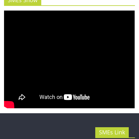
SMEs Show
รน
ไชส์"
SMEs Link