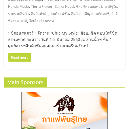
มอี
,
,
,
,
,
,
Hando Medo
Tierra Flower
Zakka Need
ชิค
ซีคอนสแควร์
มาลีชูใบ
,
,
,
,
,
รวบรวมสินค้า
สินค้าทำมือ
สินค้าแฟชั่น
สินค้าไอเดีย
แอนด์แมตช์
ใกล้
ไทย,
,
ชิดธรรมชาติ
ไอเดียสร้างสรรค์
SMEs,
“ ซีคอนสแควร์ ” จัดงาน “Chic My Style” ช้อป..ชิค แบบใกล้ชิด
ธรรมชาติ ระหว่างวันที่ 1-5 มีนาคม 2560 ณ ลานน้ำพุ ชั้น 1
ศูนย์สรรพสินค้าซีคอนสแควร์ ถนนศรีนครินทร์
แฟ
Read more
รน
ไชส์,
Main Sponsors
ที่
ปรึกษา