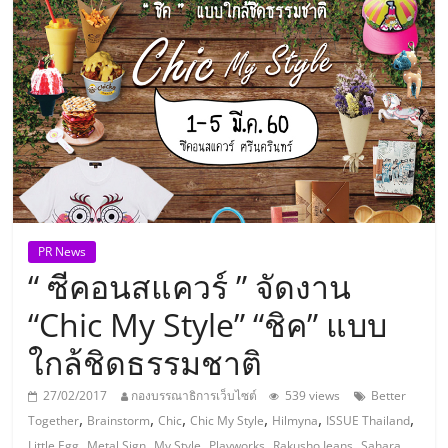
แห่ง
ประเทศไทย,
ThaiSMEsCenter,
รวม
ธุรกิจ
PR News
“ ซีคอนสแควร์ ” จัดงาน
เอ
“Chic My Style” “ชิค” แบบ
ส
ใกล้ชิดธรรมชาติ
เอ็
27/02/2017
กองบรรณาธิการเว็บไซต์
539 views
Better
,
,
,
,
,
,
Together
Brainstorm
Chic
Chic My Style
Hilmyna
ISSUE Thailand
,
,
,
,
,
Little Egg
Metal Sign
My Style
Playworks
Rakusho Jeans
Sahara