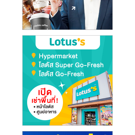
ลงทุน
และ
ขยาย
สา
ขา
แฟ
รน
ไชส์,