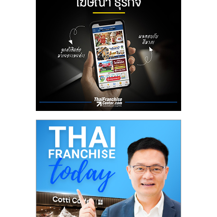
ลงทุน
น้อย
คืน
ทุน
ไว,
ที่
ปรึกษา
การ