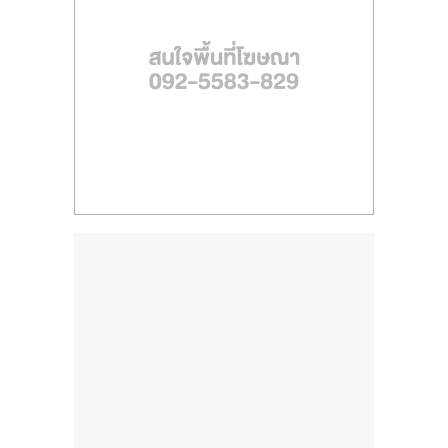
ไทย,
SMEs,
แฟ
รน
ไชส์,
ที่
ปรึกษา
แฟ
รน
ไชส์,
รวม
แฟ
รน
ไชส์
ขาย
แฟ
รน
ไชส์
แฟ