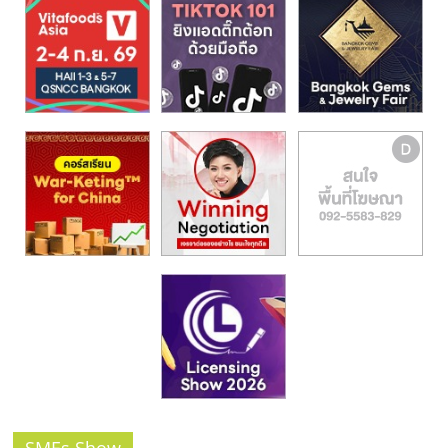
รน
ไชส์,
ศูนย์
รวม
แฟ
รน
ไชส์
พร้อม
ทำเล
สำหรับ
เปิด
ร้าน
ปรึกษา
ฟรี,
บริการ
พัฒนา
ระบบ
แฟ