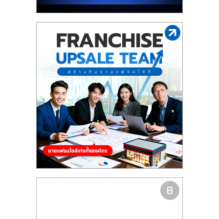
รน
ไชส์"
"ศูนย์
รวม
ข้อมูล
ธุรกิจ
SME
แห่ง
ประเทศไทย,
ThaiSMEsCenter,
รวม
ธุรกิจ
เอ
ส
เอ็
มอี