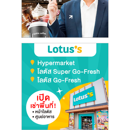
ลงทุน
และ
ขยาย
สา
ขา
แฟ
รน
ไชส์,