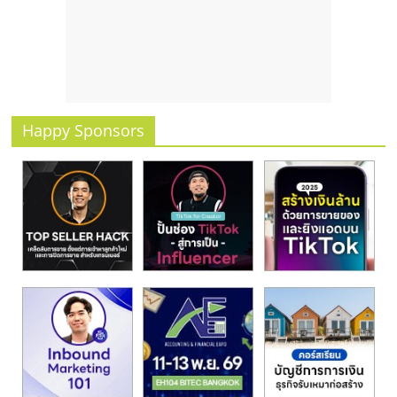
รน
ไชส์
ขาย
หน้า
บ้าน
ลงทุน
Happy Sponsors
น้อย
คืน
ทุน
ไว,
ที่
ปรึกษา
การ
ลงทุน
และ
ขยาย
สา
ขา
แฟ