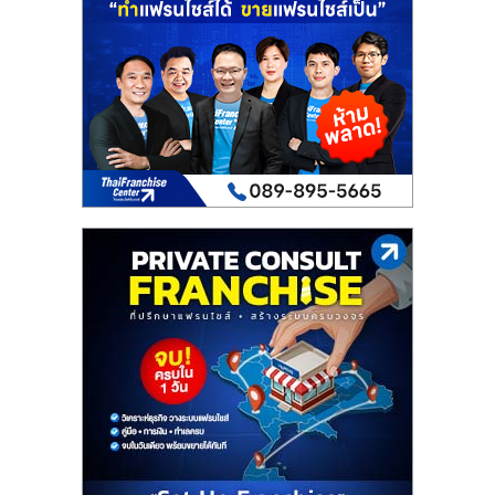
เปิด
ร้าน
ปรึกษา
ฟรี,
บริการ
พัฒนา
ระบบ
แฟ