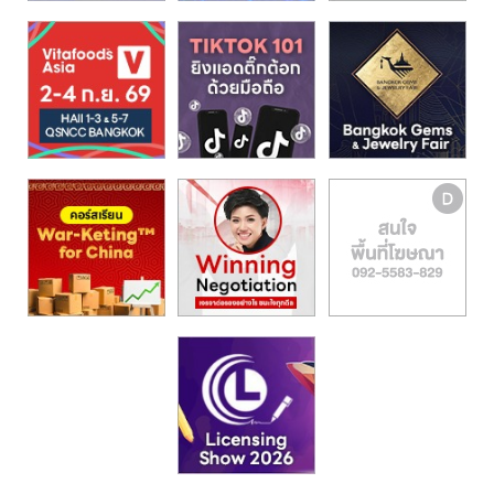
รน
ไชส์,
ศูนย์
รวม
แฟ
รน
ไชส์
พร้อม
ทำเล
สำหรับ
เปิด
ร้าน
ปรึกษา
ฟรี,
บริการ
พัฒนา
ระบบ
แฟ