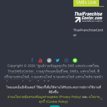
SMEs Link
ThaiFranchiseCent
er
Copyright © 2026
"ศูนย์รวมข้อมูลธุรกิจ SME แห่งประเทศไทย,
ThaiSMEsCenter, รวมธุรกิจเอสเอ็มอีไทย, SMEs, แฟรนไชส์, ที่
ปรึกษาแฟรนไชส์, รวมแฟรนไชส์ ขายแฟรนไชส์ แฟรนไชส์ขายหน้า
บ้าน ลงทุนน้อย คืนทุนไว, ที่ปรึกษาการลงทุนและขยายสาขาแฟรน
ไทยเอสเอ็มอีเซ็นเตอร์ ใช้คุกกี้เพื่อให้ท่านได้รับประสบการณ์การใช้งานที่
ไชส์, ศูนย์รวมแฟรนไชส์ พร้อมทำเลสำหรับเปิดร้าน ปรึกษาฟรี,
ดียิ่งขึ้น
บริการพัฒนาระบบแฟรนไชส์"
. All rights reserved.
อ่านนโยบายคุ้มครองข้อมูลส่วนบุคคล (Privacy Policy)
และ
นโยบาย
คุกกี้ (Cookie Policy)