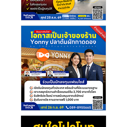
แฟ
รน
ไชส์
แฟ
รน
ไชส์
ขาย
หน้า
บ้าน