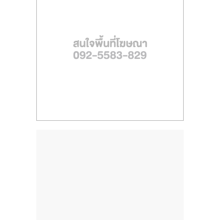
ไทย,
SMEs,
แฟ
รน
ไชส์,
ที่
ปรึกษา
แฟ
รน
ไชส์,
รวม
แฟ
รน
ไชส์
ขาย
แฟ
รน
ไชส์
แฟ