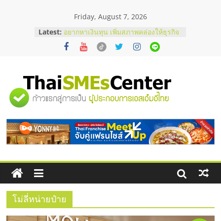
Skip
Friday, August 7, 2026
to
content
บริษัท Cybersecurity ในไทยที่ไหนดี?
Latest:
วิธีเลือกผู้ให้บริการให้คุ้มค่าและตอบ
โจทย์ธุรกิจ
อยากหาเงินทุน เพิ่มสภาพคล่องให้ธุรกิจ
เริ่มยังไงให้ผ่านฉลุย
สัมมนาออนไลน์ โอกาสบริหารสถานี
"ศูนย์
บริการน้ำมัน Shell
สัมมนาลงทุน แฟรนไชส์ยอนนี่
ThaiFranchise Meet Up จับคู่แฟรน
รวม
ไชส์ ครั้งที่ 8
ร้านเครื่องเสียงคุณภาพสูง พร้อม
โซลูชันระบบภาพและเสียง
ข้อมูล
ธุรกิจ
SME
โม่ลี่หน่ายป๋าย