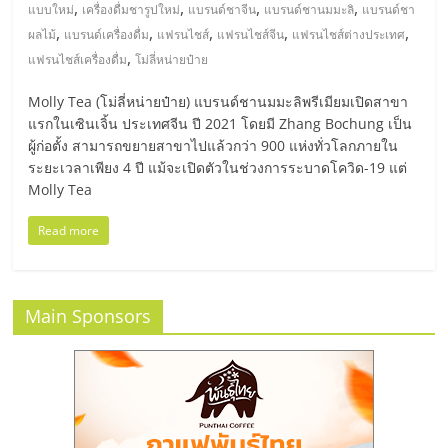
มอี
,
,
,
,
แบบใหม่
เครื่องดื่มชารูปใหม่
แบรนด์ชาจีน
แบรนด์ชานมมะลิ
แบรนด์ชา
,
,
,
,
,
ผลไม้
แบรนด์เครื่องดื่ม
แฟรนไชส์
แฟรนไชส์จีน
แฟรนไชส์ต่างประเทศ
ไทย,
,
แฟรนไชส์เครื่องดื่ม
โม่ลี่หน่ายป๋าย
Molly Tea (โม่ลี่หน่ายป๋าย) แบรนด์ชานมมะลิพรีเมียมเปิดสาขา
SMEs,
แรกในเซินเจิ้น ประเทศจีน ปี 2021 โดยมี Zhang Bochung เป็น
ผู้ก่อตั้ง สามารถขยายสาขาไปแล้วกว่า 900 แห่งทั่วโลกภายใน
แฟ
ระยะเวลาเพียง 4 ปี แม้จะเปิดตัวในช่วงการระบาดโควิด-19 แต่
Molly Tea
รน
Read more
ไชส์,
Main Sponsors
ที่
ปรึกษา