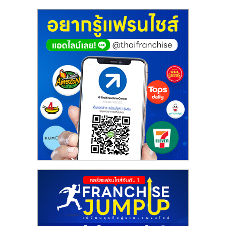
ศูนย์
รวม
แฟ
รน
ไชส์
พร้อม
ทำเล
สำหรับ