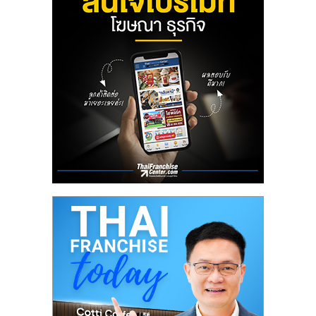
ลงทุน
น้อย
คืน
ทุน
ไว,
ที่
ปรึกษา
การ