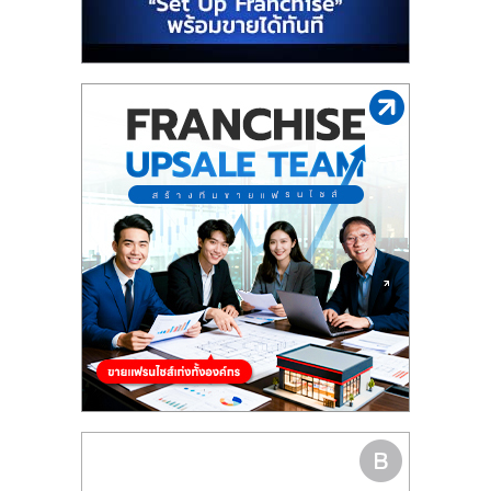
รน
ไชส์"
"ศูนย์
รวม
ข้อมูล
ธุรกิจ
SME
แห่ง
ประเทศไทย,
ThaiSMEsCenter,
รวม
ธุรกิจ
เอ
ส
เอ็
มอี