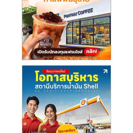
แฟ
รน
ไชส์,
รวม
แฟ
รน
ไชส์
ขาย