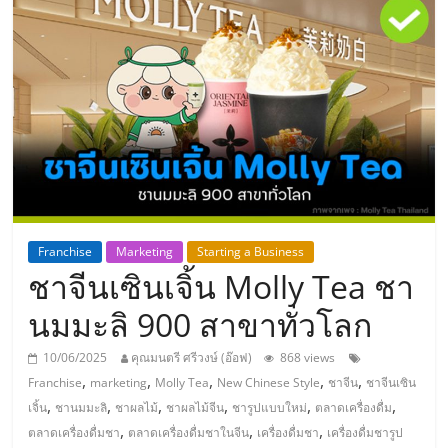
แห่ง
ประเทศไทย,
ThaiSMEsCenter,
รวม
ธุรกิจ
Franchise
Marketing
Starting a Business
ชาจีนเซินเจิ้น Molly Tea ชา
เอ
นมมะลิ 900 สาขาทั่วโลก
ส
10/06/2025
คุณมนตรี ศรีวงษ์ (อ๊อฟ)
868 views
,
,
,
,
,
Franchise
marketing
Molly Tea
New Chinese Style
ชาจีน
ชาจีนเซิน
เอ็
,
,
,
,
,
,
เจิ้น
ชานมมะลิ
ชาผลไม้
ชาผลไม้จีน
ชารูปแบบใหม่
ตลาดเครื่องดื่ม
,
,
,
ตลาดเครื่องดื่มชา
ตลาดเครื่องดื่มชาในจีน
เครื่องดื่มชา
เครื่องดื่มชารูป