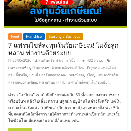
แฟ
รน
ไชส์,
Food
Franchise
Starting a Business
7 แฟรนไชส์ลงทุนในวัยเกษียณ! ไม่ง้อลูก
รวม
หลาน ทำงานด้วยระบบ
26/05/2026
คุณรัตนชัย ม่วงงาม (เปี๊ยก)
432 views
แฟ
,
,
กะเพราขุนช้าง
บ้านธรรมชาติ บาย เฌ้อสเซอรี่ โฮม
ปัญจะรส แฟรนไชส์
,
,
,
,
ก๋วยเตี๋ยวเรือ
ยอนนี่ ปลาต้มผักกาดดอง
วัยเกษียณ
วูโกกิ
แคทคาร์วอร์ช
รน
,
,
ล้างรถหยอดเหรียญ
แซวอรี่ หม่าล่าทั่ง
แฟรนไชส์ลงทุนในวัยเกษียณ
ไชส์
คำว่า “เกษียณ” เรามักนึกถึงภาพคนวัย 60 ที่ออกจากงานราชการ
หรือบริษัท แล้วไปเลี้ยงหลาน ปลูกผัก อยู่บ้านในต่างจังหวัด แต่ใน
ความเป็นจริงแล้ว “เกษียณ” (Retirement) อาจหมายถึง ช่วงชีวิต
ขาย
ที่บุคคลหนึ่งเลิกพึ่งพารายได้จากการทำงานหลักเป็นหลัก และเริ่ม
ใช้ชีวิตโดยมีแหล่งเงินจากที่อื่นแทน เช่น