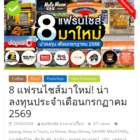
แห่ง
ประเทศไทย,
ThaiSMEsCenter,
รวม
ธุรกิจ
Coffee
Food
Franchise
New Franchise
8 แฟรนไชส์มาใหม่! น่า
เอ
ลงทุนประจำเดือนกรกฏาคม
ส
2569
เอ็
29/06/2026
คุณรัตนชัย ม่วงงาม (เปี๊ยก)
371 views
,
,
,
,
,
Japang
Keep in Touch
La Meow
Moyu Meow
SAVORY MALATANG
,
,
,
,
,
กาแฟพันธุ์ไทย
คีพ อิน ทัช
ล่าเมียว
หมูทอด หมายเลข7
เจปัง
แคทคาร์