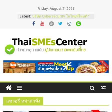
Skip
Friday, August 7, 2026
to
content
Latest:
บริษัท Cybersecurity ในไทยที่ไหนดี?
วิธีเลือกผู้ให้บริการให้คุ้มค่าและตอบ
โจทย์ธุรกิจ
อยากหาเงินทุน เพิ่มสภาพคล่องให้ธุรกิจ
เริ่มยังไงให้ผ่านฉลุย
สัมมนาออนไลน์ โอกาสบริหารสถานี
"ศูนย์
บริการน้ำมัน Shell
สัมมนาลงทุน แฟรนไชส์ยอนนี่
ThaiFranchise Meet Up จับคู่แฟรน
รวม
ไชส์ ครั้งที่ 8
ร้านเครื่องเสียงคุณภาพสูง พร้อม
โซลูชันระบบภาพและเสียง
ข้อมูล
ธุรกิจ
SME
แซวอรี่ หม่าล่าทั่ง