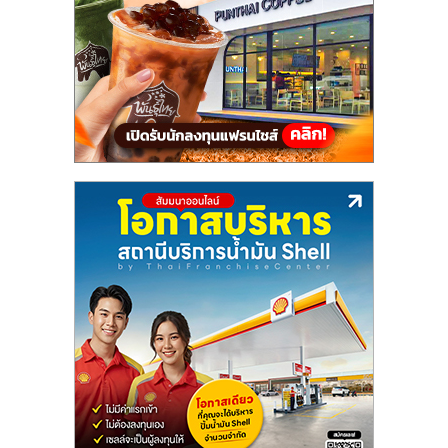
ลงทุน
และ
ขยาย
สา
ขา
แฟ
รน
ไชส์,