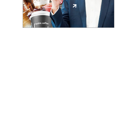
รน
ไชส์"
"ศูนย์
รวม
ข้อมูล
ธุรกิจ
SME
แห่ง
ประเทศไทย,
ThaiSMEsCenter,
รวม
ธุรกิจ
เอ
ส
เอ็
มอี