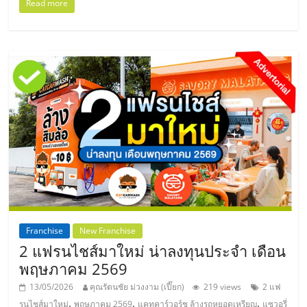
แฟ
Read more
รน
ไชส์
แฟ
รน
ไชส์
ขาย
Franchise
New Franchise
2 แฟรนไชส์มาใหม่ น่าลงทุนประจำ เดือน
หน้า
พฤษภาคม 2569
13/05/2026
คุณรัตนชัย ม่วงงาม (เปี๊ยก)
219 views
2 แฟ
บ้าน
,
,
,
รนไชส์มาใหม่
พฤษภาคม 2569
แคทคาร์วอร์ช ล้างรถหยอดเหรียญ
แซวอรี่