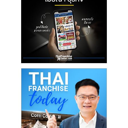
เปิด
ร้าน
ปรึกษา
ฟรี,
บริการ
พัฒนา
ระบบ
แฟ