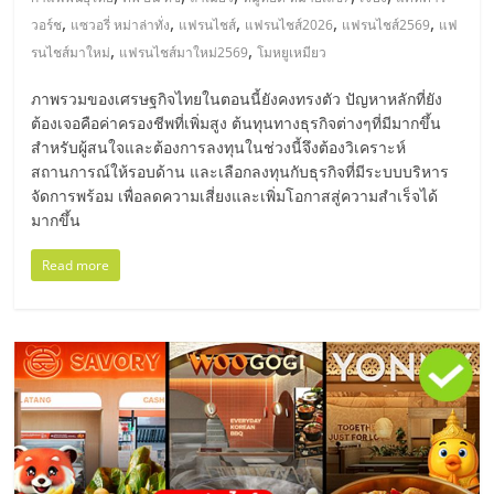
มอี
,
,
,
,
,
วอร์ช
แซวอรี่ หม่าล่าทั่ง
แฟรนไชส์
แฟรนไชส์2026
แฟรนไชส์2569
แฟ
,
,
รนไชส์มาใหม่
แฟรนไชส์มาใหม่2569
โมหยูเหมียว
ไทย,
ภาพรวมของเศรษฐกิจไทยในตอนนี้ยังคงทรงตัว ปัญหาหลักที่ยัง
SMEs,
ต้องเจอคือค่าครองชีพที่เพิ่มสูง ต้นทุนทางธุรกิจต่างๆที่มีมากขึ้น
สำหรับผู้สนใจและต้องการลงทุนในช่วงนี้จึงต้องวิเคราะห์
สถานการณ์ให้รอบด้าน และเลือกลงทุนกับธุรกิจที่มีระบบบริหาร
แฟ
จัดการพร้อม เพื่อลดความเสี่ยงและเพิ่มโอกาสสู่ความสำเร็จได้
มากขึ้น
รน
Read more
ไชส์,
ที่
ปรึกษา