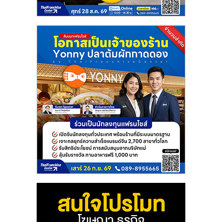
ศูนย์
รวม
แฟ
รน
ไชส์
พร้อม
ทำเล
สำหรับ