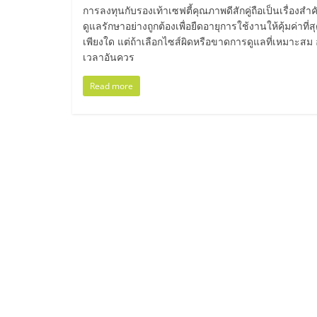
ไทย,
การลงทุนกับรองเท้าเซฟตี้คุณภาพดีสักคู่ถือเป็นเรื่องสำ
ดูแลรักษาอย่างถูกต้องเพื่อยืดอายุการใช้งานให้คุ้มค่
SMEs,
เพียงใด แต่ถ้าเลือกไซส์ผิดหรือขาดการดูแลที่เหมาะสม อ
เวลาอันควร
แฟ
Read more
รน
ไชส์,
ที่
ปรึกษา
แฟ
รน