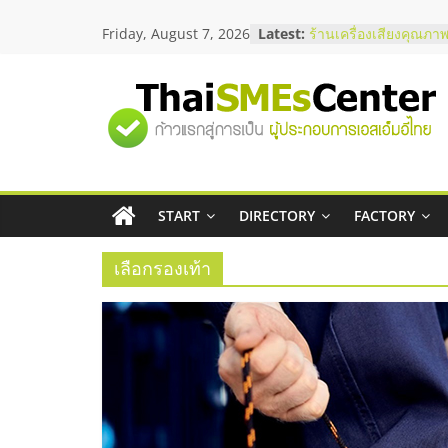
Skip
สัมมนาลงทุน แฟรนไชส
Friday, August 7, 2026
Latest:
to
ThaiFranchise Meet U
content
ไชส์ ครั้งที่ 8
ร้านเครื่องเสียงคุณภาพ
"ศูนย์
โซลูชันระบบภาพและเ
บริษัท Cybersecurity 
วิธีเลือกผู้ให้บริการให
รวม
โจทย์ธุรกิจ
อยากหาเงินทุน เพิ่มสภ
เริ่มยังไงให้ผ่านฉลุย
START
DIRECTORY
FACTORY
ข้อมูล
สัมมนาออนไลน์ โอกาส
บริการน้ำมัน Shell
เลือกรองเท้า
ธุรกิจ
SME
แห่ง