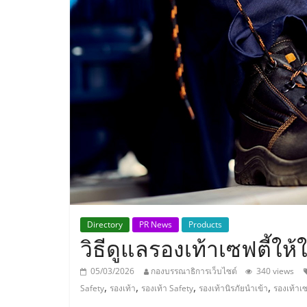
ประเทศไทย,
ThaiSMEsCenter
รวม
ธุรกิจ
เอ
ส
เอ็
Directory
PR News
Products
วิธีดูแลรองเท้าเซฟตี้ให
มอี
05/03/2026
กองบรรณาธิการเว็บไซต์
340 views
,
,
,
,
Safety
รองเท้า
รองเท้า Safety
รองเท้านิรภัยนำเข้า
รองเท้าเซ