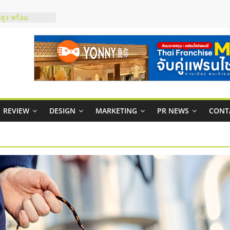
์ยอนนี่
p จับคู่แฟรน
สูง พร้อม
สียง
ในไทยที่ไหนดี?
้คุ้มค่าและตอบ
าพคล่องให้ธุรกิจ
REVIEW
DESIGN
MARKETING
PR NEWS
CONT
บริหารสถานี