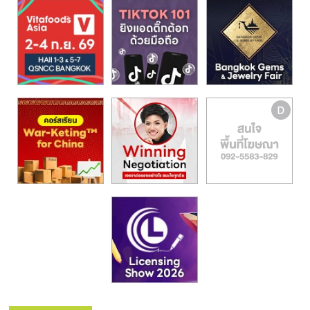
รน
ไชส์,
ศูนย์
รวม
แฟ
รน
ไชส์
พร้อม
ทำเล
สำหรับ
เปิด
ร้าน
ปรึกษา
ฟรี,
บริการ
พัฒนา
ระบบ
แฟ