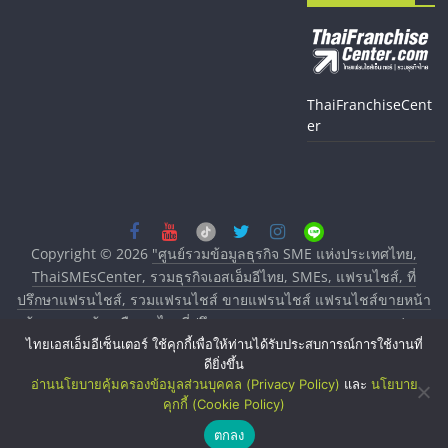
ThaiFranchiseCent
er
Copyright © 2026
"ศูนย์รวมข้อมูลธุรกิจ SME แห่งประเทศไทย,
ThaiSMEsCenter, รวมธุรกิจเอสเอ็มอีไทย, SMEs, แฟรนไชส์, ที่
ปรึกษาแฟรนไชส์, รวมแฟรนไชส์ ขายแฟรนไชส์ แฟรนไชส์ขายหน้า
บ้าน ลงทุนน้อย คืนทุนไว, ที่ปรึกษาการลงทุนและขยายสาขาแฟรน
ไทยเอสเอ็มอีเซ็นเตอร์ ใช้คุกกี้เพื่อให้ท่านได้รับประสบการณ์การใช้งานที่
ไชส์, ศูนย์รวมแฟรนไชส์ พร้อมทำเลสำหรับเปิดร้าน ปรึกษาฟรี,
ดียิ่งขึ้น
บริการพัฒนาระบบแฟรนไชส์"
. All rights reserved.
อ่านนโยบายคุ้มครองข้อมูลส่วนบุคคล (Privacy Policy)
และ
นโยบาย
คุกกี้ (Cookie Policy)
ตกลง