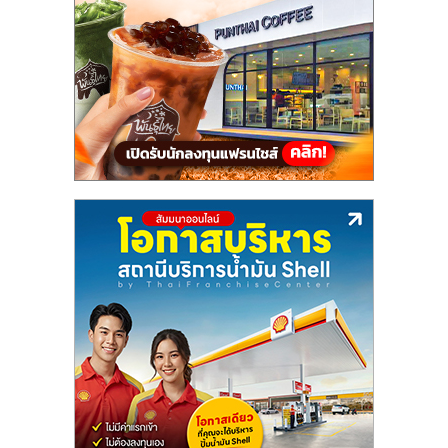
แฟ
รน
ไชส์,
รวม
แฟ
รน
ไชส์
ขาย