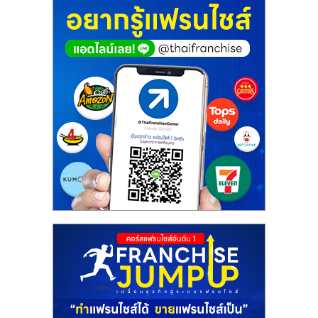
ศูนย์
รวม
แฟ
รน
ไชส์
พร้อม
ทำเล
สำหรับ