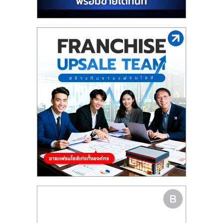
รน
ไชส์"
"ศูนย์
รวม
ข้อมูล
ธุรกิจ
SME
แห่ง
ประเทศไทย,
ThaiSMEsCenter,
รวม
ธุรกิจ
เอ
ส
เอ็
มอี