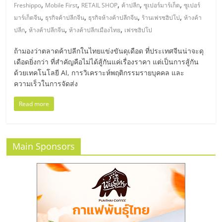
มอี
,
,
,
,
,
Freshippo
Mobile First
RETAIL SHOP
ค้าปลีก
ซูเปอร์มาร์เก็ต
ซูเปอร์
,
,
,
,
มาร์เก็ตจีน
ธุรกิจค้าปลีกจีน
ธุรกิจห้างค้าปลีกจีน
ร้านเฟรชฮิปโป
ห้างค้า
ไทย,
,
,
,
ปลีก
ห้างค้าปลีกจีน
ห้างค้าปลีกเมืองไทย
เฟรชฮิปโป
ถ้ามองว่าตลาดค้าปลีกในไทยแข่งขันดุเดือด ที่ประเทศจีนน่าจะดุ
SMEs,
เดือดยิ่งกว่า ที่สำคัญคือไม่ได้สู้กันแค่เรื่องราคา แต่เป็นการสู้กัน
ด้วยเทคโนโลยี AI, การวิเคราะห์พฤติกรรมรายบุคคล และ
แฟ
ความเร็วในการจัดส่ง
Read more
รน
ไชส์,
Main Sponsors
ที่
ปรึกษา