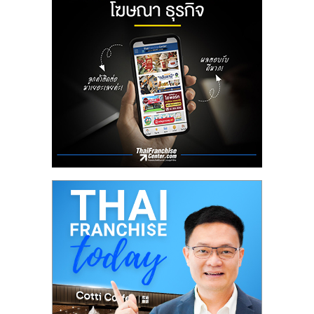
ลงทุน
น้อย
คืน
ทุน
ไว,
ที่
ปรึกษา
การ