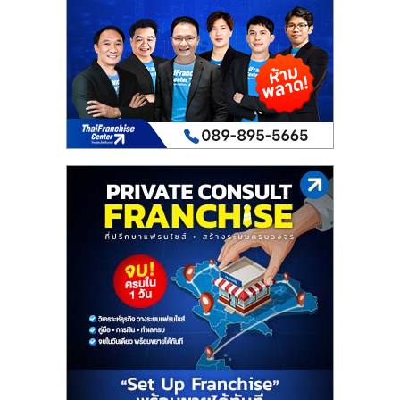
เปิด
ร้าน
ปรึกษา
ฟรี,
บริการ
พัฒนา
ระบบ
แฟ