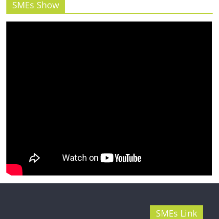
รน
SMEs Show
ไชส์"
SMEs Link