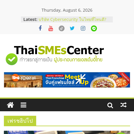
Skip
Thursday, August 6, 2026
to
content
Latest:
บริษัท Cybersecurity ในไทยที่ไหนดี?
วิธีเลือกผู้ให้บริการให้คุ้มค่าและตอบ
โจทย์ธุรกิจ
อยากหาเงินทุน เพิ่มสภาพคล่องให้ธุรกิจ
เริ่มยังไงให้ผ่านฉลุย
สัมมนาออนไลน์ โอกาสบริหารสถานี
"ศูนย์
บริการน้ำมัน Shell
สัมมนาลงทุน แฟรนไชส์ยอนนี่
ThaiFranchise Meet Up จับคู่แฟรน
รวม
ไชส์ ครั้งที่ 8
ร้านเครื่องเสียงคุณภาพสูง พร้อม
โซลูชันระบบภาพและเสียง
ข้อมูล
ธุรกิจ
SME
เฟรชฮิปโป