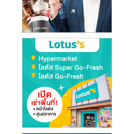
ลงทุน
และ
ขยาย
สา
ขา
แฟ
รน
ไชส์,