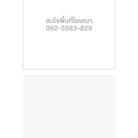
ไทย,
SMEs,
แฟ
รน
ไชส์,
ที่
ปรึกษา
แฟ
รน
ไชส์,
รวม
แฟ
รน
ไชส์
ขาย
แฟ
รน
ไชส์
แฟ