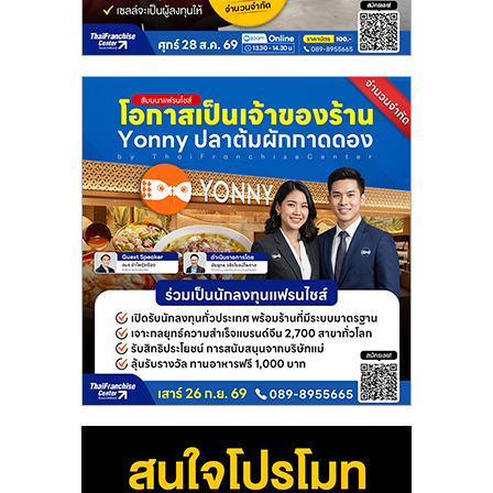
แฟ
รน
ไชส์
แฟ
รน
ไชส์
ขาย
หน้า
บ้าน