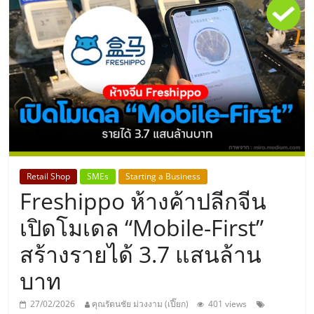
แห่ง
ประเทศไทย,
ThaiSMEsCenter,
รวม
ธุรกิจ
Retail Shop
SMEs
Starting a Business
Freshippo ห้างค้าปลีกจีน
เอ
เปิดโมเดล “Mobile-First”
ส
สร้างรายได้ 3.7 แสนล้าน
บาท
เอ็
27/02/2026
คุณรัตนชัย ม่วงงาม (เปี๊ยก)
401 views