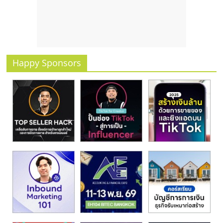
รน
ไชส์
ขาย
หน้า
บ้าน
Happy Sponsors
ลงทุน
น้อย
คืน
ทุน
ไว,
ที่
ปรึกษา
การ
ลงทุน
และ
ขยาย
สา
ขา
แฟ